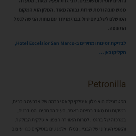
גדולים יחסית ומשופצים, לובי גדול ופעיל מאוד, מסעדה
ממש טובה ורמת שירות גבוהה מאוד. המלון הוא המקום
המושלם לשלב יום טיול בברגמו יחד עם נוחות הגישה לנמל
התעופה.
לבדיקת זמינות ומחירים ב-Hotel Excelsior San Marco,
הקליקו כאן…
Petronilla
הפטרונילה הוא מלון איטלקי קלאסי ברמה של ארבעה כוכבים,
במיקום נוח מאוד בסיטה באסה, העיר התחתית והמודרנית,
במרכזה של ברגמו. למרות האווירה הצפון איטלקית הבולטת
והאופי העירוני של הבניין, במלון אלמנטים בוטיקיים כגון עיצוב