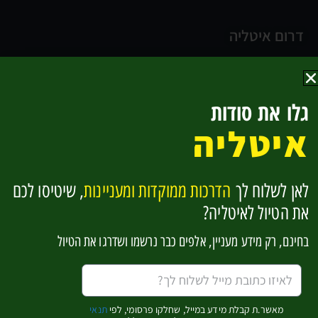
דרום איטליה
נאפולי
קמפניה וחוף אמלפי
גלו את סודות
החוף האדריאטי
איטליה
בזיליקטה וקלבריה
סיציליה
לאן לשלוח לך
הדרכות ממוקדות ומעניינות
, שיטיסו לכם
להפוך למומחים לאיטליה בקליק אחד
את הטיול לאיטליה?
בחינם, רק מידע מעניין, אלפים כבר נרשמו ושדרגו את הטיול
אשמח לקבל מידע מעניין (שחלקו פרסומי)
כן, זה מעניין אותי!
מאשר.ת קבלת מידע במייל, שחלקו פרסומי, לפי
תנאי