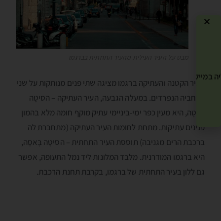
מבט על העיר העילית מהעיר התחתית בברגמו
ה במייל שלך! »
העיר הקטנה והעתיקה ברגמו מציגה שתי פנים מנותקות על שני
מרחביה הנפרדים. במעלה הגבעה, העיר העתיקה – הסיטָה
אָלְטָה, היא מעין כפר ימי-ביניימי עתיק מוקף חומה מלא בהמון
פנינים עתיקות. מתחת לחומות העיר העתיקה (מתחברת לה
ברכבת הרים מגניבה) תוססת העיר התחתית – הסיטָה בָּאסָה,
היא ברגמו המודרנית. מלבד המלונות ליד נמל התעופה, אפשר
גם ללון בעיר התחתית של ברגמו, בקרבת תחנת הרכבת.