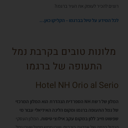
רוצים להכיר לעומק את העיר ברגמו?
לכל המידע על טיול ב
ברגמו
– הקליקו כאן…
מלונות טובים בקרבת נמל
התעופה של ברגמו
Hotel NH Orio al Serio
המלון של רשת NH הספרדית הנהדרת הוא המלון המרכזי
של נמל התעופה ברגמו ומקום הלינה האידיאלי עבור מי
שפשוט חייב ללון במקום עקב אילוצי טיסות.
המלון העסקי
הגדול ברמה של ארבעה כוכבים, שוכן ממש ממול שערי נמל