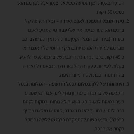
הסיטָה בָּאסָה. זמן הנסיעה ממילאנו צֶנְטְרָאלֶה לבֶּרְגָמו הוא
כמעט 50 דקות.
גישה מנמל התעופה לאגם גארדה
– נמל התעופה של
ברגמו הוא שער כניסה אידיאלי עבור מי שמגיע לאגם
גארדה (ביחד עם הנמל הקטן בורונה). זמן הנסיעה ברכב
מברגמו לעיירות המרכזיות בחלק הדרומי של האגם הוא
כ-45 דקות בלבד. מתחנת הרכבת של ברגמו אפשר להגיע
בקלות לעיירות פסקיירה דל גארדה ודזנצאנו דל גארדה
בהן תחנות רכבת ולסירימיונה היפה.
היתרונות של ללון במלונות נמל התעופה
– המלונות בנמל
התעופה של ברגמו הם פתרון נוח ללינה עבור מי שמגיע
לעיר בטיסת לואו-קוסט בשעות לא נוחות. במקום לקחת
רכב ולנסוע בחושך לאגם גארדה, קומו או מילאנו (עדיף
ברכבת), כדאי פשוט להתמקדם בברגמו ללילה ובבוקר
לקחת את הרכב.