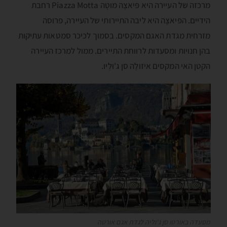
מרכזה של העיירה היא פּיאצָה מוטָה Piazza Motta רחבת
הידיים. הפּיאצָה היא ליבה התיירותי של העיירה, פרוסה
מזרחית מגדת האגם המקסים. בסמוך לכיכר סמטאות עתיקות
בהן חנויות ומסעדות לרווחת התיירים. ממול למרכז העיירה
הקטן האי המקסים איזולָה סן ג'וּלְיו.
מסעדה באורטו סן ג'וליה לגדת אגם אורטה