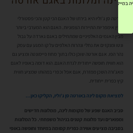
לינה ומלונות באגם אורטה
ה במייל שלך! »
אורטה סן ג'וליו היא בירתו של האגם הכי קטן והכי פסטורלי
מבין אימפריות התיירות הצפוניות. האגם הוא המערבי ביותר
מבין האגמים האלפיניים שמתחילים באגם גארדה על גבול
ונטו ומנקזים את נחלי ונהרות האלפים על קו המגע עם עמק
נהר הפו. אגם אורטה שוכן כולו בתוך מחוז פיימונטה ומציע גם
הוא חווית חופשה ייחודית לגדת האגם. הוא דומה באופיו לאגם
מאג'ורה השכן ממזרח, אגם אפל וכפרי במהותו שמציע חווית
קיץ כפרית ייחודית.
למציאת מקום לינה באורטה סן ג'וליו, הקליקו כאן…
סביב האגם שפע של מקומות לינה, ממלונות חדישים
ומפוארים ועד מלונות קטנים בניהול משפחתי. כל המלונות
בסביבה מציעים אווירה כפרית קסומה במיוחד וחופשה באופי