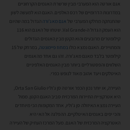
אגם אורטה הוא המערבי מבין שרשרת האגמים הקרחוניים
במדרונות הדרומיים של רכס האלפים. האגם הוא למעשה לשון
שהתנתקה מחלקו המערבי של
אגם מאג'ורה
הגדול במה שהיום
הוא העמק הגדול ה-Val Grande. שטחו של האגם הוא 116
קילומטרים מרובעים והוא הקטן מבין האגמים הגדולים
והמתויירים. האגם נמצא כולו
במחוז פיימונטה
, במרחק של 15
קילומטר בלבד מאגם מאג'ורה. זהו גם אחד מהאגמים
השלווים והפסטורליים ביותר מבין האגמים האלפיניים
האיטלקים ויעד אהוב מאוד לנופש כפרי.
העיירה, או יותר נכון הכפר אורטה סן ג'וליו Orta San Giulio,
היא אטרקציית התיירות המרכזית סביב האגם הקטן. ממול
העיירה נמצא האיזולה סן ג'וליו, אחד המקומות הכי מיוחדים
והכי יפים באגמים האיטלקיים. ההפלגה אל האי היא
האטרקציה המרכזית של האגם. מעל המרכז העתיק של העיירה