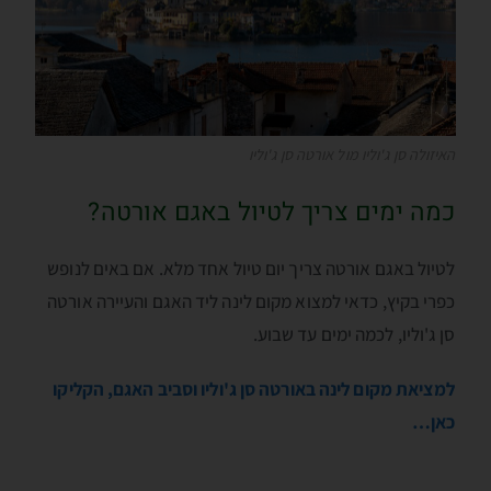
האיזולה סן ג'וליו מול אורטה סן ג'וליו
כמה ימים צריך לטיול באגם אורטה?
לטיול באגם אורטה צריך יום טיול אחד מלא. אם באים לנופש
כפרי בקיץ, כדאי למצוא מקום לינה ליד האגם והעיירה אורטה
סן ג'וליו, לכמה ימים עד שבוע.
למציאת מקום לינה באורטה סן ג'וליו וסביב האגם, הקליקו
כאן…