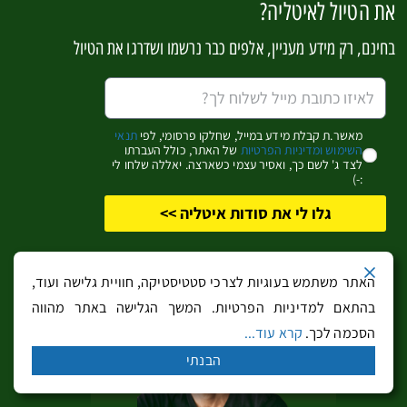
את הטיול לאיטליה?
יש לך שאלה? רוצה להגיב?
k
er
p
בחינם, רק מידע מעניין, אלפים כבר נרשמו ושדרגו את הטיול
מאשר.ת קבלת מידע במייל, שחלקו פרסומי, לפי
תנאי
השימוש ומדיניות הפרטיות
של האתר, כולל העברתו
לצד ג' לשם כך, ואסיר עצמי כשארצה. יאללה שלחו לי
:-)
גלו לי את סודות איטליה >>
האתר משתמש בעוגיות לצרכי סטטיסטיקה, חוויית גלישה ועוד,
בהתאם למדיניות הפרטיות. המשך הגלישה באתר מהווה
הסכמה לכך.
קרא עוד...
הבנתי
שמור בדפדפן זה את השם, האימייל והאתר שלי לפעם הבאה
שאגיב.