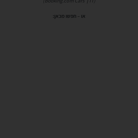
(דרך Booking.com Cars)
או – חפשו מכאן: