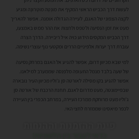
לעשות דרך הכביש הראשי המקיף את מונְטֶה מוטָרונֶה ומגיע
לקצה הצפוני של האגם, לעיירה הגדולה אומנה. אפשר להאריך
מעט את זמן הנסיעה ולטפס ולחצות את ההר ממש באמצעו,
דרך הכביש המקסים הידוע כויה איל ריביירה. הדרך הצרה
עוברת דרך יערות אלפּיניים הררים ומקטעי נוף עוצרי נשימה.
למי שבא מכיוון דרום, אפשר להגיע אל האגם במרחק נסיעה
של שעה בלבד מנמל התעופה מלפנסה שממערב למילאנו.
אפשר להגיע בקו מסילה לאורטה סן ג'וליו מכיוון העיר נובארה
שבפיימונטה, מעט מדרום לאגם. תחנת הרכבת של אורטה סן
ג'וליו מעט מרוחקת ממרכז העיירה, במרחב הכפרי בין העיירה
לכפר מיאסינו שממזרח לחצי האי.
פינת ההזמנות וההנחות
כדאי לעבור בין הלשוניות!