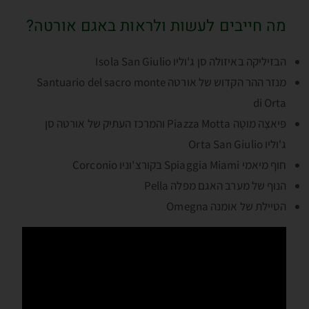
מה חייבים לעשות ולראות באגם אורטה?
הבזיליקה באיזולה סן ג'וליו Isola San Giulio
מנזר ההר הקדוש של אורטה Santuario del sacro monte
di Orta
פּיאצָה מוטָה Piazza Motta והמרכז העתיק של אורטה סן
ג'וליו Orta San Giulio
חוף מיאמי Spiaggia Miami בקורצ'וניו Corconio
הנוף של מערב האגם מפלה Pella
הטיילת של אומנה Omegna