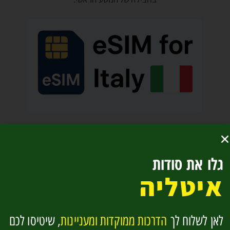
Fa
M
Te
W
גלו את סודות
ce
es
le
h
איטליה
b
se
gr
at
o
n
a
sA
לאן לשלוח לך
הדרכות ממוקדות ומעניינות
, שיטיסו לכם
o
g
m
p