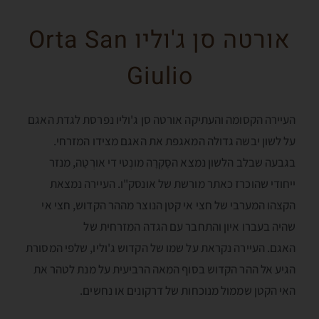
אורטה סן ג'וליו Orta San
Giulio
העיירה הקסומה והעתיקה אורטה סן ג'וליו נפרסת לגדת האגם
על לשון יבשה גדולה המאגפת את האגם מצידו המזרחי.
בגבעה שבלב הלשון נמצא הסָקְרָה מונְטי די אורְטָה, מנזר
ייחודי שהוכרז כאתר מורשת של אונסק"ו. העיירה נמצאת
הקצהו המערבי של חצי אי קטן הנוצר מההר הקדוש, חצי אי
שהיה בעברו איון והתחבר עם הגדה המזרחית של
האגם. העיירה נקראת על שמו של הקדוש ג'וליו, שלפי המסורת
הגיע אל ההר הקדוש בסוף המאה הרביעית על מנת לטהר את
האי הקטן שממול מנוכחות של דרקונים או נחשים.