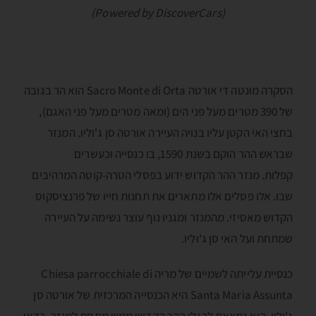
(Powered by DiscoverCars)
הסקרה מונטה די אורטה Sacro Monte di Orta הוא הר בגובה
של 390 מטרים מעל פני הים (ומאה מטרים מעל פני האגם),
בחצי האי הקטן עליו בנויה העיירה אורטה סן ג'וליו. המנזר
שבראש ההר הוקם בשנת 1590, בו כנסייה וכעשרים
קפלות. מנזר ההר הקדוש ידוע בפסלי הטרה-קוטה המרהיבים
שבו. אלו פסלים אלו מתארים את תחנות חייו של פרנציסקוס
הקדוש מאסיזי. מהמנזר ומגניו נוף עוצר נשימה על העיירה
שמתחת ועל האי סן ג'וּלְיו.
כנסיית עלייתה לשמיים של מריה Chiesa parrocchiale di
Santa Maria Assunta היא הכנסייה המרכזית של אורטה סן