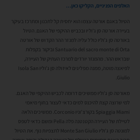
האלפים הפניניים, הקליקו כאן…
הטיול באגם אורטה עצמו הוא יחסית קל לתכנון ומתרכז בעיקר
בעיירה אורטה סן ג'וליו ובכביש ההיקפי של האגם. הטיול
באורטה סן ג'וליו כולל עליה למנזר ההר הקדוש של אורטה
Santuario del sacro monte di Orta וביקור בקפלות
שבראש ההר. מהמנזר יורדים למרכז העתיק של העיירה,
לפיאצה מוטה, ממנה מפליגים לאיזולה סן ג'וליו Isola San
Giulio.
מאורטה סן ג'וליו ממשיכים דרומה לכביש ההיקפי של האגם.
למי שרוצה קצת להיכנס למים כדאי לעצור בחוף מיאמי
Spiaggia Miami בקורצ'וניו Corconio. ממשיכים הלאה
לטיילת של העיירה הקטנטנה פלה Pella ומשם כדאי לטפס
למונטה סן ג'וליו Monte San Giulio לתצפיות נוף. את הטיול
סביב האגם מסיימים בטיילת של העיירה הגדולה והיפה אומנה