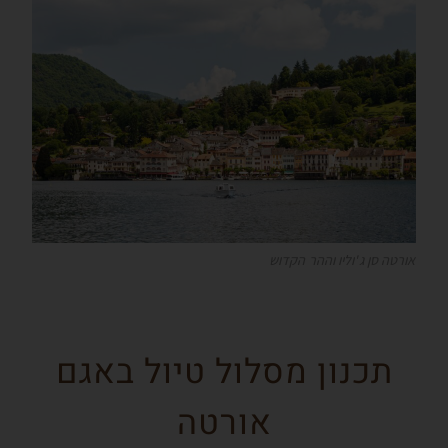
אורטה סן ג'וליו וההר הקדוש
תכנון מסלול טיול באגם
אורטה