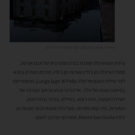
העיירה אומנה שבצפון אגם אורטה לעת ערב
עיירת הנופש פלה שוכנת בגדה המערבית של אגם אורטה,
ממול האיזולה סן ג'וליו ואורטה סן ג'וליו. מרכזה העתיק נמצא
לצד טיילת האגם של פלה Lungo lago di Pella, המסתייימת
בפיאצה מוטה של פלה. אל הכיכר מגיע הרחוב המרכזי של
העיירה הקטנה, הויה רומא. בטיילת, בכיכר ובויה רומא,
מסעדות, בתי-קפה וחנויות. מעל פלה נמצא הכפר מונטה סן
ג'וליו Monte San Giulio, ממנו נוף מרהיב לאגם.