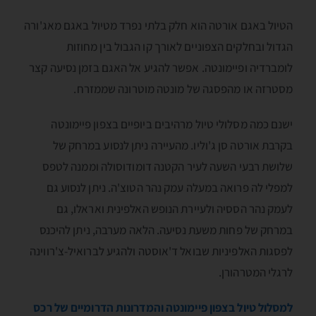
הטיול באגם אורטה הוא חלק בלתי נפרד מטיול באגם מאג'ורה
הגדול ובחלקים הצפוניים לאורך קו הגבול בין מחוזות
לומברדיה ופיימונטה. אפשר להגיע אל האגם בזמן נסיעה קצר
מסטרזה או מהפסגה של מונטה מוטרונה שממזרח.
ישנם כמה מסלולי טיול מרהיבים ביופיים בצפון פיימונטה
בקרבת אורטה סן ג'וליו. מהעיירה ניתן לנסוע במרחק של
שלושת רבעי השעה לעיר הקטנה דומודוסולה וממנה לטפס
למפלי לה פרואה במעלה עמק נהר הטוצ'ה. ניתן לנסוע גם
לעמק נהר הססיה ולעיירת הנופש האלפינית ואראלו, גם
במרחק של פחות משעת נסיעה. הלאה מערבה, ניתן להיכנס
לפסגות האלפיניות שבואל ד'אוסטה ולהגיע לברואיל-צ'רווינה
לרגלי המטרהורן.
למסלול טיול בצפון פיימונטה והמדרונות הדרומיים של רכס