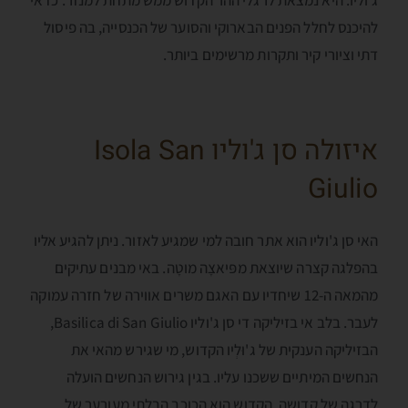
ג'וליו. היא נמצאת לרגלי ההר הקדוש ממש מתחת למנזר. כדאי
להיכנס לחלל הפנים הבארוקי והסוער של הכנסייה, בה פיסול
דתי וציורי קיר ותקרות מרשימים ביותר.
איזולה סן ג'וליו Isola San
Giulio
האי סן ג'וליו הוא אתר חובה למי שמגיע לאזור. ניתן להגיע אליו
בהפלגה קצרה שיוצאת מפּיאצָה מוטָה. באי מבנים עתיקים
מהמאה ה-12 שיחדיו עם האגם משרים אווירה של חזרה עמוקה
לעבר. בלב אי בזיליקה די סן ג'וליו Basilica di San Giulio,
הבזיליקה הענקית של ג'וּלְיו הקדוש, מי שגירש מהאי את
הנחשים המיתיים ששכנו עליו. בגין גירוש הנחשים הועלה
לדרגה של קדושה. הקדוש הוא הכוכב הבלתי מעורער של