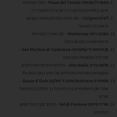
פאסו דל טונאלה Passo del Tonale
– אתר משפחתי
אהוב באלפים הרתיים בין דרום טירול ולומברדיה
ליביניו Livigno
– סקי חלומי במרחק נסיעה מקנטון
גראובינדן השוויצרי
מונטה רוזה Monterosa
– סקי אתגרי במורדות
הדופורשפיצה (מונטה רוזה)
סן מרטינו די קסטרוצה San Martino di Castrozza
–
סקי לכל המשפחה בטרנטינו
אלטה בדיה Alta Badia
– הדולומיטים של האיטלקיים
המקומיים במורדות המזרחיים של הפיץ בואה Piz Boè
ססטיירה Sestriere וסוזה ד'אולקס Sauze d'Oulx
–
אתרי סקי משפחתיים בויה לטיה (דרך החלב) ברכס מעל
טורינו
ואל די פיימה Val di Fiemme
– מרחב סקי בתולי ומתון
בטרנטינו