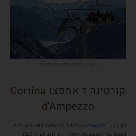
הרכבל העילי במון בלאן מעל קורמאיור
קורטינה ד'אמפצו Cortina
d'Ampezzo
קורְטינָה דֶ'אָמְפֶצו
היא אחת מעיירות הסקי היפות, היוקרתיות
והמפורסמות בצפונה של איטליה. העיירה ברום של 1220