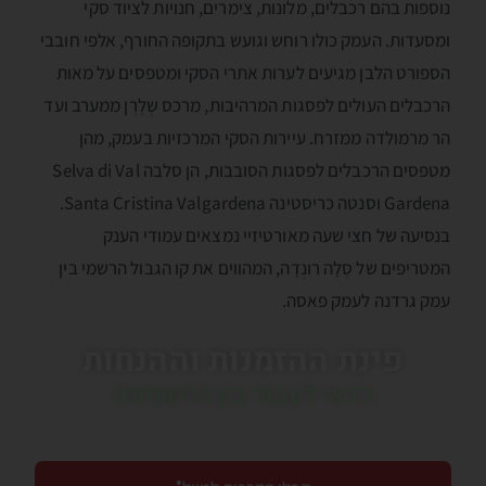
נוספות בהם רכבלים, מלונות, צימרים, חנויות לציוד סקי
ומסעדות. העמק כולו רוחש וגועש בתקופה החורף, אלפי חובבי
הספורט הלבן מגיעים לערות אתרי הסקי ומטפסים על מאות
הרכבלים העולים לפסגות המרהיבות, מרכס שְלֶרְן ממערב ועד
הר מרמולדה ממזרח. עיירות הסקי המרכזיות בעמק, מהן
מטפסים הרכבלים לפסגות הסובבות, הן סלבה Selva di Val
Gardena וסנטה כריסטינה Santa Cristina Valgardena.
בנסיעה של חצי שעה מאורטיזיי נמצאים עמודי הענק
המטריפים של סֶלָה רונְדָה, המהווים את קו הגבול הרשמי בין
עמק גרדנה לעמק פאסה.
פינת ההזמנות וההנחות
כדאי לעבור בין הלשוניות!