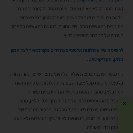
(אותו ההר רק לא מאותו הצד). עיירת הסקי הקטנה והנוצצת
מלאה בתיירים במשך כל השנה. בעיירה המון בתי הארחה
התומכים בתעשיית הסקי של החורף, כמו גם בתעשיית התיירות
הענפה של המרחב האלפּיני בקיץ.
לרשימה של 6 מלונות אלפיניים נהדרים בקורמאיור לצל המון
בלאן, הקליקו כאן…
קורמאיור שוכנת בקצה העליון של העמק הצר שיוצר נהר הדורָה
בָּלְטֶאָה, מוקפת מכל איבריה בפסגות תלולות המסתירות את
המון בּלאן. מהגדה המערבית של הנהר יוצאים עשרות
הרכבלים המטפסים גבוה על פסגות כתף המון בּלאן, מהם
תצפית פשוט עוצרת נשימה על הפסגה. הרחוב המרכזי של
העיירה הוא ויה רומא, בו חנויות לציוד סקי, מסעדות ולא מעט
מלונות ובתי הארחה.