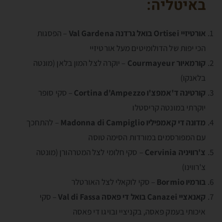
באיטליה:
אורטיזיי Ortisei בואל גרדנה Val Gardena
– הפסגות
הכי יפות של הדולומיטים מעל אורטיזיי
קורמאיור Courmayeur
– יוקרה לצל המון בלאן (מונטה
בלאנקו)
קורטינה ד'אמפצ'ו Cortina d'Ampezzo
– סקי סופר
יוקרתי במונטה קריסטלו
מדונה די קאמפיליו Madonna di Campiglio
– להתחכך
עם המפורסמים במורדות הסימה טוסה
צ'רוויניה Cervinia
– סקי חלומי לצל המטרהורן (מונטה
צ'רווינו)
בורמיו Bormio
– סקי לוקאלי לצל האורטלר
קאנאציי Canazei בואל די פאסה Val di Fassa
– סקי
איכותי בעמק פאסה, בקניציי ובויגו די פאסה