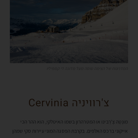
המדרונות של הצימה טוסה מעל מדונה די קמפיליו
צ'רוויניה Cervinia
מונְטֶה צֶ'רְבינו או המטרהרון בשמו האיטלקי, הוא ההר הכי
אייקוני ברכס האלפים. בקרבת הפסגה המוני עיירות סקי שמהן