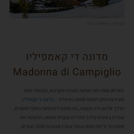
קורטינה ד'אמפצ'ו בשלג
מדונה די קאמפיליו
Madonna di Campiglio
במרחק שעה וחצי נסיעה מערבה מטְרֶנְטו, נמצאת אחת
מעיירות הסקי המפורסמות באיטליה –
מדונה די קמפיליו
.
הדרך אל העיירה הקטנה, בה מתגוררים פחות מאלף תושבים,
עוברת בטיפוס בדרך ההררית עוצרת נשימה, המקיפה את
פסגת הר צ'ימָה טוסָה Cima Tosa שגובהה 3100 מטרים.