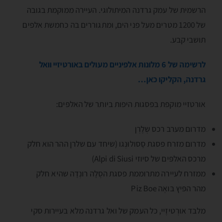
הרשמית של עמק גרדנה המיתולוגי. העיירה ממוקמת בגובה
של 1200 מטרים מעל פני הים, ומתגוררים בה כחמשת אלפים
תושבי קבע.
לרשימה של 6 מלונות אלפיניים מעולים באורטיזיי וואל
גרדנה, הקליקו כאן…
אורטזיי מוקפת בפסגות היפות ביותר של האלפּים:
מדרום מערב רכס שְלֶרְן
מדרום מזרח פסגת סָסולוּנְגו (שיחד עם שלרן ההר הוא חלק
מרכס האלפּים של סיוזי Alpi di Siusi)
ממזרח לעיירה מתרוממת פסגת הסֶלָה רונְדָה שהיא חלק
מהר הפּיץ בּואֶה Piz Boe
מלבד אורְטיזֶיי, כל העמק של ואל גרדנה מלא בעיירות סקי