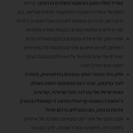
אפריל (תלוי כמובן במשקעי השלגים ברכסים)
. עיירות
הסקי של איטליה נחשבות לאטרקציה חורפית מעלפת, בהן
לרוב רחוב מרכזי בו אופציות לשופינג ואוכל ומסביב ריזורטי
סקי גדולים או מלונות קטנים בבקתות שאלט אלפיניות
אתרי הסקי של איטליה נמצאים ברובם המוחלט ברכס
האלפים, למרות שיש גם אתרים בפסגות של האפניניים
(אתרים אלו אהובים מאוד על האיטלקים עצמם בעיקר
תושבי מטרופולין רומא)
חלק גדול מאתרי הסקי נמצאים בדולומיטים, ממזרח
לעיר בולצאנו, סביב כמה מהפסגות היפות בעולם.
האתרים של ואל גארדנה מעל אורטיזיי, קורטינה
ד'אמפצ'ו במונטה קריסטלו ומדונה די קאמפליו בפארק
אדמלו ברנטה, הם המובילים בדרום טירול
מקבץ נוסף של אתרי סקי נמצאים במערבה של איטליה,
בלומברדיה, פיימונטה וואל ד'אוסטה. לרוב הם הצד