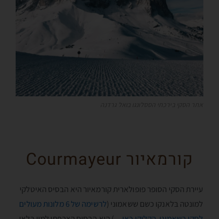
אתר הסקי בירכתי הססלונגו בואל גרדנה
קורמאיור Courmayeur
עיירת הסקי הסופר פופולארית קורמאיור היא הבסיס האיטלקי
למונטה בּלאנקו כשם ששאמוני (
לרשימה של 6 מלונות מעולים
לסקי בשאמוני, הקליקו כאן…
) היא הבסיס הצרפתי למון בּלאן