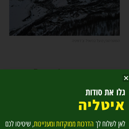
המטרהורן מעל ברואיל צ'רוויניה
בורמיו Bormio
גלו את סודות
בּורְמיו היא עיירת ספורט חורף מפורסמת שאהובה מאוד על
איטליה
האיטלקים. בחלק העליון של ואלטלנה היפה בצפונה של
לומברדיה, עיירות הסקי בורמיו וליביניו הן חלק חשוב מעולם
הנופש החורפי של האיטלקים עצמם.
לאן לשלוח לך
הדרכות ממוקדות ומעניינות
, שיטיסו לכם