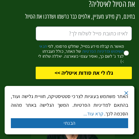
לטיול יום ברכבת לאלפּים השוויצריים וסנט מוריץ, הקליקו
את הטיול לאיטליה?
כאן…
בחינם, רק מידע מעניין, אלפים כבר נרשמו ושדרגו את הטיול
בבּורְמיו והעיירות סקי שמסביב לה, ישנם המוני רכבלים
המטפסים בחורף מעלה למדרונות הגלישה. מחלקה הדרומי
של העיירה יוצאים הרכבלים למורדות של מונטה וואלצ'טה
מאשר.ת קבלת מידע במייל, שחלקו פרסומי, לפי
תנאי
השימוש ומדיניות הפרטיות
של האתר, כולל העברתו
Monte Vallecetta וממערב לה אתר הסקי הנהדר של הר סן
לצד ג' לשם כך, ואסיר עצמי כשארצה. יאללה שלחו לי
:-)
קולומבאנו San Colombano.
גלו לי את סודות איטליה >>
איך מגיעים?
שלוש שעות נסיעה מנמל התעופה של ברגמו
ושלוש ורבע שעות ממילאנו-מלפנסה (תלוי בתנאי הכביש)
האתר משתמש בעוגיות לצרכי סטטיסטיקה, חוויית גלישה ועוד,
רמת המתקנים?
סקי למקצוענים בבורמיו 2000 ובורמיו 3000
בהתאם למדיניות הפרטיות. המשך הגלישה באתר מהווה
ממזרח ובצימה פיאצי Cima Piazzi ממערב
הסכמה לכך.
קרא עוד...
הבנתי
למי מתאים?
לגולשים מקצועניים ואוהבי אווירה איטלקית