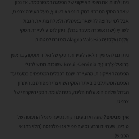
ניתן לחוות את היופי האייקוני של הפסגה המפורסמת. אז נכון
שאתר הסקי המרכזי במקום נמצא בשוויץ, מעל העיירה צרמט,
אבל למי שרוצה להישאר באיטליה ולא לחצות את הגבול
לשוויץ (ישנו אשכרה מעבר גבול), ניתן לנסוע לעיירת הסקי
אָלָנָה וָאלְסֶזיָה Alagna Valsesia ממזרח למטהורן.
ניתן גם להמשיך הלאה לעיירות הסקי של ואל ד'אוסְטָה, בראשן
בְּרואיל-צֶ'רְווינְיָה Breuil-Cervinia ששוכנת ממש לרגלי
הפסגה האייקונית. מהעיירה ישנם רכבלים המטפסים כמעט עד
הפסגה ומשתלבים באתר הסקי השוויצרי המפורסם. היתרון
הגדול שלהם הוא עלות הלינה, בטח לעומת הסקי היוקרתי של
צרמט.
איך מגיעים?
שעה וארבעים דקות נסיעה מנמל התעופה של
טורינו, שעתיים ורבע נסיעה ממילאנו-מלפנסה (תלוי בתנאי
הכביש)