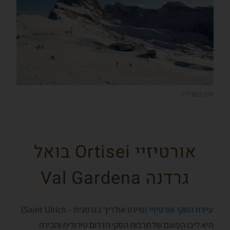
סקי בסצ'דה
אורטיזיי Ortisei בואל
גרדנה Val Gardena
עיירת הסקי אורְטיזֶיי
(סיינט אולריך בגרמנית – Saint Ulrich)
היא ליבו הפועם של תרבות הסקי הדרום טירולית והבירה