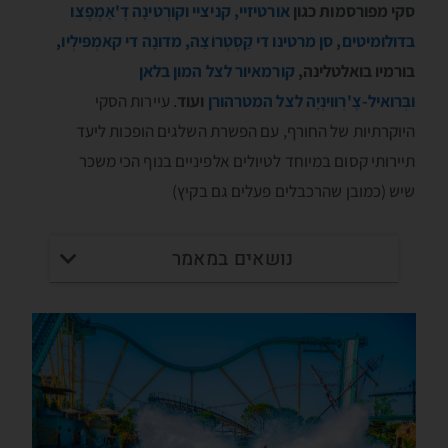
סקי מפורסמות כגון
אורטיזיי, קניציי וקורְטינָה דֶ'אָמְפֶצו
בדולומיטים
,
סן מרטינו די קַסְטְרוֹצַה, מדונָה די קאמְפּילְיו
,
בורמיו בואלטלינה,
קורמאיור לצל המון בלאן
ובְּרואיל-צֶ'רְווינְיָה לצל המטרהורן
ועוד
. עיירות הסקי
היוקרתיות של החורף, עם הפשרת השלגים הופכות ליעד
תיירותי קסום במיוחד לטיולים אלפיניים בנוף הכי משכר
שיש (כמובן שהרכבלים פעלים גם בקיץ)
נושאים במאמר