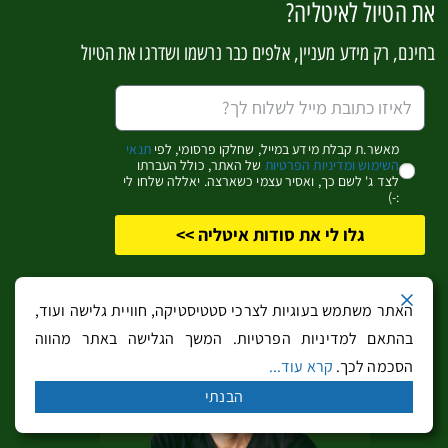
את הטיול לאיטליה?
בעיירות והכפרים של הדולומיטים
– בעמקים המקיפים את
פסגות הדולומיטים כמה עיירות גדולות והמוני כפרים
בחינם, רק מידע מעניין, אלפים כבר נרשמו ושדרגו את הטיול
קטנים.
אורטיזיי
וקניזיי
הם המרכזים החשובים בדולומיטים
לנופש.
בעיירות הסקי היוקרתיות
–
קורטינה ד'אמפצ'ו
,
סן מרטינו
מאשר.ת קבלת מידע במייל, שחלקו פרסומי, לפי
תנאי
די קַסְטְרוֹצַה
,
מדונָה די קאמְפּילְיו
ועוד הן עיירות הסקי
השימוש ומדיניות הפרטיות
של האתר, כולל העברתו
לצד ג' לשם כך, ואסיר עצמי כשארצה. יאללה שלחו לי
המרכזיות של דרום טירול שבקיץ הן הבסיס לנופש
:-)
המשפחתי בדרום טירול.
גלו לי את סודות איטליה >>
בבולצאנו
–
המלונות בתוככי בּולְצָנו
ובפאתי העיר הם
מלונות טובים כבסיס עירוני נוח לטיול בטבע הקסום
האתר משתמש בעוגיות לצרכי סטטיסטיקה, חוויית גלישה ועוד,
שמסביב.
בהתאם למדיניות הפרטיות. המשך הגלישה באתר מהווה
בערים הגדולות שבעמקים
– ניתן למצוא מקום לינה
הסכמה לכך.
קרא עוד...
במראנו, ברסנונה וויפיטאנו כבסיס לטיול בחלק הצפוני של
הבנתי
דרום טירול, סמוך לגבול האוסטרי ומעבר ברנרו.
ברוניקו
היפה
היא הבסיס לטיול באזור של אגם בראיס.