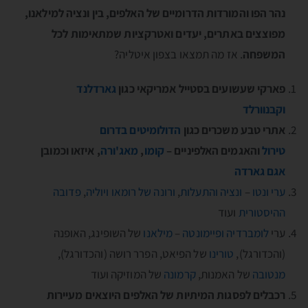
נהר הפו והמורדות הדרומיים של האלפים, בין ונציה למילאנו,
מפוצצים באתרים, יעדים ואטרקציות שמתאימות לכל
המשפחה
. אז מה תמצאו בצפון איטליה?
פארקי שעשועים בסטייל אמריקאי כגון
גארדלנד
וקבנוורלד
אתרי טבע משכרים כגון
הדולומיטים בדרום
טירול
והאגמים האלפיניים –
קומו
,
מאג'ורה
, איזאו וכמובן
אגם גארדה
ערי ונטו
–
ונציה והתעלות
,
ורונה של רומאו ויוליה
,
פדובה
ההיסטורית
ועוד
ערי
לומברדיה
ופיימונטה
–
מילאנו
של השופינג, האופנה
(והכדורגל),
טורינו
של הפיאט, הפרר רושה (והכדורגל),
מנטובה
של האמנות,
קרמונה
של המוזיקה ועוד
רכבלים לפסגות המיתיות של האלפים היוצאים מעיירות