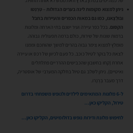
של כמה ימים במלון בארץ וזאת ממש לא אותה החוויה.
ניתן למצוא מקומות לינה בערים הגדולות – טְרֶנְטו
ובּולְצָאנו, כמו גם במאות הכפרים והעיירות בחבל
הקסום.
בכל כפר עיירה ועיר ישנם בתי הארחה ומלונות
ברמות שונות של שירות, כולם ברמה תפעולית גבוהה.
מומלץ למצוא צימר גבוה בהרים למשך שהותכם וממנו
לצאת כל בוקר לטיול כוכב. כל פעם לכיוון של רכס או עיירה
אחרת (קחו בחשבון שהכבישים ההרריים פתלתלים
ואיטיים). ניתן לשלב גם טיול בחלקה המערבי של אוסטריה,
דרך מעבר בְּרֶנֶרו.
ל-6 מלונות המתאימים לילדים ולנופש משפחתי בדרום
טירול, הקליקו כאן…
לחיפוש מלונת ודירות נופש בדולומיטים, הקליקו כאן…