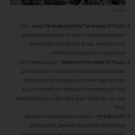
גארדלנד
ההבדלים באופיום של החלקים השונים של האגם
– עיקר
המלונות ומקומות הלינה מרוכזים בגדה הדרומית ובדרום
הגדה המזרחית. אזורים אלו ניתן להגדירם כעירוניים
וכוללים את כל היתרונות של הציוויליזציה.
ההבדל בין עונות התיירות השונות
– קיץ באגם זאת אחת
מאפשרויות החופשה הפופולאריות על האיטלקים ולא רק.
בקיץ ישנו קושי אמתי למצוא מקומות לינה טובים במחיר
טוב. הקיץ מפוצץ מטיילים והחורף ריק לחלוטין והרוב גם
סגור. הכי טוב להגיע לאגם, בסוף האביב או עם תום החופש
הגדול
לינה בגארְדַלֶנד
– בפינה הדרום מזרחית של האגם ישנו
קומפלקס של פארקים וגני שעשועים, בראשם פארק
גארְדַלֶנד. מסביבו תעשייה שלמה של עסקים המותאמים