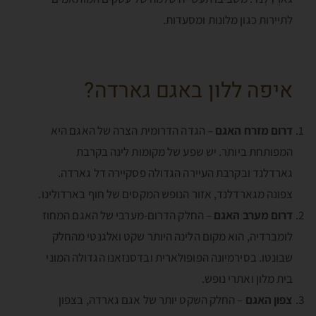
לתיירות כגון מלונות ומסעדות.
איפה ללון באגם גארדה?
דרום מזרח האגם
– הגדה הדרומית הצרה של האגם היא
המפותחת ביותר. יש שפע של מקומות לינה בקרבת
גארדלנד ובקרבת העיירה הגדולה פסקיירה דל גארדה.
צפונה מגארדלנד, אזור הנופש המקסים של חוף בארדולינו.
דרום מערב האגם
– החלק הדרום-מערבי של האגם המחוז
לומברדיה, הוא מקום הלינה היותר שקט ואלגנטי מהחלק
שבונטו. בסירמיונה הפופולארית ובדסנזאנו הגדולה המוני
בית מלון ואתרי נופש.
צפון האגם
– החלק השקט יותר של אגם גארדה, בצפון