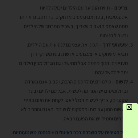
צריכים
– חווית הנסיעה עם הילדים יכולה להיות
אינטנסיבית, בטח אם גומעים מרחקים. קחו רכב גדול יותר
ממה שאתם חושבים שצריך, בשביל המרחב של הילדים
ובשביל הנוחות.
שעשועי דרך
– תכינו את עצמכם לנסיעות עם הילדים,
תביאו משחקים או צעצועים או שתגבשו משחקי דרך
מעניינים. הנוף מהמם אבל מתישהו גם הגדול מבין הילדים
יתחיל להשתעמם.
לנשום
– כולנו רוצים להספיק הרבה, וסביב אגם גארדה
ובדולומיטים יש המון מה לעשות. אבל עם ילדים (בטח
שקטנים), צריך לעשות הכול לאט, לקחת את היום באיזי
ולעשות המון עצירות והפסקות לנשימה. האגם וההרים לא
בורחים ותמיד יש את הפעם הבאה.
לכל הטיפים על השכרת רכב באיטליה + הנחות משמעותיות