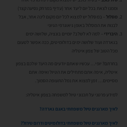
וממנו לצאת בכל יום ליעד אחר (עדיף במרחק נסיעה קצר)
מסלול
– במסלול יש למצוא לכל יום מקום לינה אחר, אבל
לבנות את המסלול באופן גיאוגרפי הגיוני
היברידי
– למה לא לשלב? יומיים בונציה, שלושה ימים
בגארדה ועוד שלושה ימים בדולומיטים, ככה אפשר לטעום
מכל הטוב של צפון איטליה
בחרתם? יופי… עכשיו שאתם יודעים מה היעד שלכם בצפון
איטליה, איפה אתם מתחילים את הטיול ואיפה אתם
מסיימים… זמן למצוא את נמל התעופה הסמוך.
למידע פרטני על תכנוני טיול למשפחה בצפון איטליה:
לאיך מארגנים טיול משפחתי באגם גארדה?
לאיך מארגנים טיול משפחתי בדולומיטים ודרום טירול?