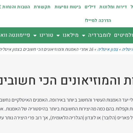
ל
דירות ומלונות
דילים
ביטוח נסיעות
תקשורת
הטבות והנחות €
הדרכה למייל!
למיטים
לומברדיה
מילאנו
טורינו
פיימונטה ווא
יטליה
»
צפון איטליה
»
16 אתרי האמנות והמוזיאונים הכי חשובים בצפון איטליה
לי יעד האמנות העשיר והחשוב ביותר באירופה. האמנים האיטלקיים נחשבי
ות וקפלות בהם כמה מהיצירות החשובות ביותר בהיסטוריה של האמנות. א
פאריס (הלובר) או לונדון (הגלריה הלאומית), אך רוב פרי היצירה נותר 