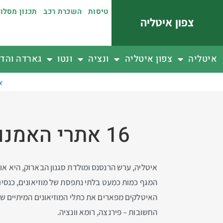
טיסות
השכרת רכב
תכנון מסלו
צפון איטליה
איטליה
צפון איטליה
ונציה
ונטו
גארדה והדו
א
16 אתרי האמנות והמוזיאונים הכי חשובים בצפון איטליה
איטליה, ערש הרנסנס ומולדת סגנון הבארוק, היא או
המגף כמות כמעט בלתי נתפסת של מוזיאונים, כנסי
האיטלקים מפארים את כתלי המוזיאונים המיתיים של 
החשובות – פירנצה, רומא וונציה.