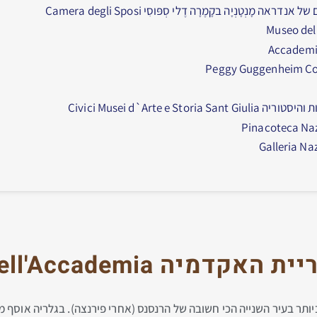
ה מָנְטָנְיָה בקָמֶרָה דֶלי סְפּוסִי Camera degli Sposi
Civici Musei d`Arte e S
לריית האקדמיה
dell'Accademia
תר בעיר השנייה הכי חשובה של הרנסנס (אחרי פירנצה). בגלריה אוסף מרש