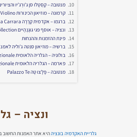
מנטובה – קָסְטֶלו סן ג'ורְג'יו והציורים של אנדרא
קרמונה – מוזיאון הכינורות Museo del Violino
ברגמו – אקדמית קָרָרָה Accademia Carrara
ונציה – אוסף פּגי גוגֶנְהָיים Peggy Guggenheim Collection
פינת ההזמנות וההנחות
ברשיה – מוזיאון סנטה ג'וליה לאמנות והיסטוריה toria Sant Giulia
בולוניה – הגלריה הלאומית Pinacoteca Nazionale
פארמה – הגלריה הלאומית Galleria Nazionale
מנטובה – פָּלָצו טֶה Palazzo Te
ונציה – ג
גלריית האקדמיה בונציה
היא אתר האמנות החשוב ביו