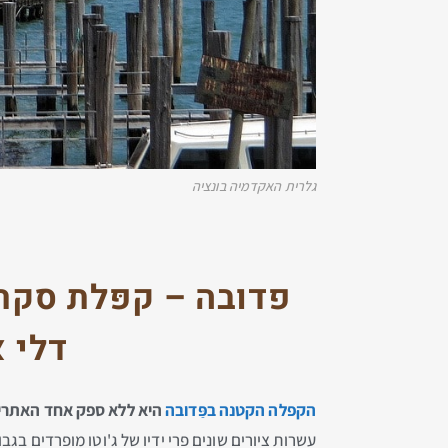
גלרית האקדמיה בונציה
פדובה – קפּלת סקרוֺ
דלי א
הקפלה הקטנה בפַּדוֺבה
היא ללא ספק אחד האתרים ה