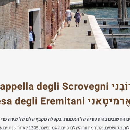
בֶני
Cappella degli Scrovegni 
ֶרמיטָאני
sa degli Eremitani
חשובים בהיסטוריה של האמנות. בקפלה מקבץ שלם של יצירה פרי ידיו של
עשרות ציורים שונים פרי ידיו של ג'וטו מו