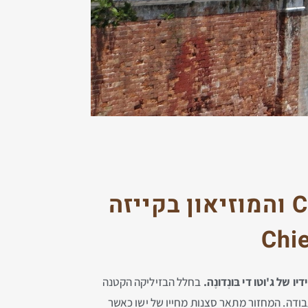
ו
המוזיאון בקייזה
Chie
 ג'וטו די בּונְדונֶה.
בחלל הבזיליקה הקטנה
פרדים בגבולות מקושטים. את המחזור השלם סיים האמן בשנת 1305 לאחר שנתיים עבודה. המחזור מתאר סצנות מחייו של ישו כאשר