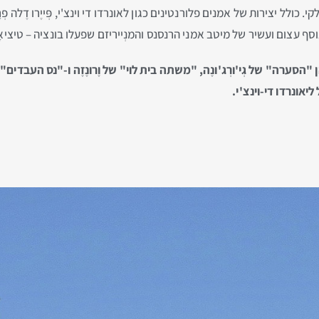
עצום ועשיר של מיטב אמני הרנסנס והמנְייריזם שפעלו בונציה – טיציאָן, טינְטורֶט
הסערה" של גְי'ורְג'ונֶה, "משתה בית לוי" של וֶרונֶזֶה ו-"נס העבדים" 
יאונרדו די-וינצ'י.