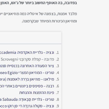
בפדובה, בה האוסף החשוב ביותר של ג'וטו, האמן
מלבד אמנות, בצפונה של איטליה כמה מוזיאוניים ייח
ומוזיאון הכינורות המיוחד שבקרמונה.
ונציה – גלריית האקדמיה Gallerie dell'Accademia
פדובה – קפּלת סקרוֺבֶני Cappella degli Scrovegni והמוזיאון בקייזה דלי אֶרמיטָאני Chiesa degli Eremitani
ציור הסעודה האחרונה בכנסיית סנטה מריה דלה גראצְיֶה ie
טורינו – המוזיאון המצרי Museo Egizio
מילאנו – מוזיאון בּרֶרה לאומנות (Pinacoteca Brera)
רבנה – פסיפסים ביזנטיים באתרי ה
פינת ההזמנות וההנחות
טורינו – גלריית סָבָּאוּדָה Galleria Sabauda
ונציה – סקוּלה גרנְדֶה די סן רוקו Scuola Grande di San Rocco