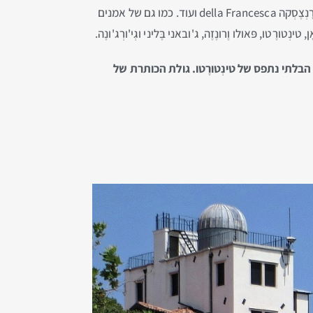
איטליה. האוסף כולל את כל הטוב של הרנסנס האיטלקי. כולל יצירות של אמנים פלורנטינים כגון לאונרדו די וינצ'י, פְּייֶרו דֶלה פְרָנְצֶסְקה della Francesca ועוד. כמו גם של אמנים
ו, פּאולו וֶרונֶזֶה, ג'ובאני בֶּליני וגְי'ורְג'ונֶה.
הבלתי נתפס של טינְטורֶטו.
גולת הכותרת של