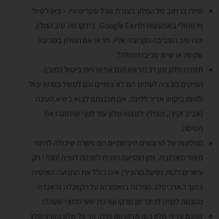
סיירו ברחוב של המלון בעזרת גוגל סטריט וויו – צאו לטיול
וירטואלי באמצעות Google Earth. בידקו מה טיב המלון
ומה טיב הסביבה הקרובה אליו. תראו אם המלון בסביבה
שקטה או שיש סביבו המולה?
תזמינו מלון זמן רב מראש (עם אפשרויות ביטול כמובן).
הפיקים בונציה לעתים הם לא צפויים וגם למשל בסתיו יכול
להיות ביקוש אדיר ללינה. אם תכננתם לבוא בשיא העונה
(אביב וקיץ), מומלץ למצוא מלון עוד לפני שתסגרו את
הטיסה.
המלונות של הרובעים היבשתיים הם פשרה שיכולה להיות
מאוד מאכזבת. זמן הנסיעה הזניח לסנטה לוציה (מה?! רק
עשרים דקות נסיעה מהעיר) אינו כולל את התנועה האיטית
בתוך הארכיפלג. הפלגה בואפורטו על הקאנלה גראנדה
מסנטה לוציה לכיכר סן מרקו עורכת יותר מחצי שעה!!!
אמנם עדיף מלון בסן מרקו וסן פולו. אך כל מלון בארכיפלג