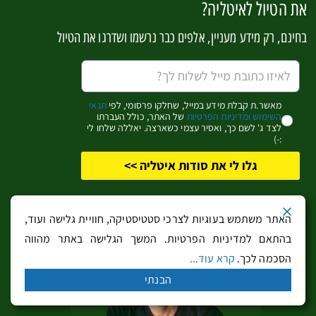
את הטיול לאיטליה?
בחינם, רק מידע מעניין, אלפים כבר נרשמו ושדרגו את הטיול
מסלול טיול – שבוע בין פסגות הדולומיטים ודרום
טירול
מאשר.ת קבלת מידע במייל, שחלקו פרסומי, לפי
תנאי
השימוש ומדיניות הפרטיות
של האתר, כולל העברתו
לצד ג' לשם כך, ואסיר עצמי כשארצה. יאללה שלחו לי
:-)
גלו לי את סודות איטליה >>
האתר משתמש בעוגיות לצרכי סטטיסטיקה, חוויית גלישה ועוד,
בהתאם למדיניות הפרטיות. המשך הגלישה באתר מהווה
הסכמה לכך.
קרא עוד...
איפה לישון בונציה? – מידע וטיפים
הבנתי