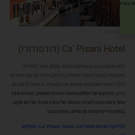
ה במייל שלך! »
רחובות ונציה
Ca' Pisani Hotel (דורסודורו)
מלון ארבעה כוכבים במיקום מנצח. המלון צמוד לגלריית
האקדמיה במרכז רובע דורסדורו, מרחק הליכה של 100 מטרים
בלבד מגשר האקדמיה שחוצה את הקאנלה גראנדה לרובע סן
מרקו.
המיקום של המלון בפאתי המרכז התוסס, מבטיח מצד
אחד גישה נוחה למרכז התוסס של ונציה ומצד שני גם שקט.
במלון חדרים יחסית מרווחים, מסעדה ובר.
לבדיקת זמינות ומחירים ב-Ca' Pisani Hotel, הקליקו