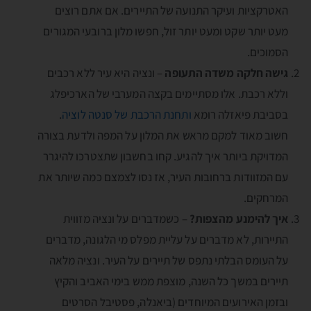
האטרקציות ועיקר התנועה של התיירים. אם אתם רוצים
מעט יותר שקט ומעט יותר זול, חפשו מלון ברובעי המגורים
הסמוכים.
גישה חלקה משדה התעופה
– ונציה היא עיר ללא רכבים
וללא רכבת. אלו מסתיימים בקצה המערבי של הארכיפלג
בסביבת פיאזלה רומא
ותחנת הרכבת של סנטה לוציה
.
חשוב מאוד למקם מראש את המלון על המפה ולדעת בצורה
המדויקת ביותר איך להגיע. קחו בחשבון שתצטרכו להיגרר
עם המזוודות ברחובות העיר, אז נסו לצמצם כמה שיותר את
המרחקים.
איך להימנע מהצפות?
– כשמדברים על ונציה מזווית
התיירות, לא מדברים על עליית מפלס מי הלגונה, מדברים
על העומס הבלתי נתפס של תיירים על העיר. ונציה מלאה
תיירים במשך כל השנה, מוצפת ממש בימי האביב והקיץ
ובזמן האירועים המיוחדים (ביאנלה, פסטיבל הסרטים