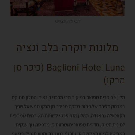
לובי מלון ונציאני
מלונות יוקרה בלב ונציה
Baglioni Hotel Luna (כיכר סן
מרקו)
מלון 5 כוכבים מפואר במיקום הכי מרכזי בונציה. המלון ממוקם
במרחק הליכה של פחות מדקה מכיכר סן מרקו ממש על שפך
הקאנאלה גראנדה. במלון מזח פרטי לרווחת האורחים שמחכים
למונית המים, חדרים מפוארים ומרווחים, מרפסת נוף ענקית
המביטה לכיוון האיזולה סן ג'ורג'יו מאגורה והמון סטייל ונציאני