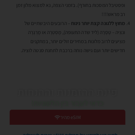
ופסטיבל המסכות בחורף). בזמני הצפה, נא למצוא מלון זמן
רב מראש!!!!
מחוץ ללגונה קצת יותר נינוח
– הרובעים היבשתיים של
ונציה – טֶסֶרָה (ליד שדה התעופה), מֶסְטְרֶה או מֶרְגֶרָה
מציעים לרוב מלונות במחירים זולים יותר, במתקנים
חדישים יותר ועם גישה נוחה ברכבת לתחנת סנטה לוציה.
פינת ההזמנות וההנחות
כדאי לעבור בין הלשוניות!
eSIM מהיר