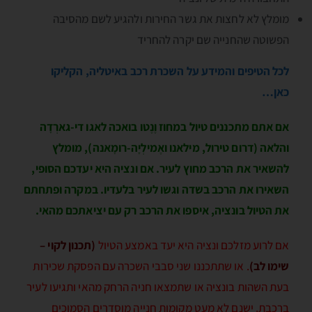
מומלץ לא לחצות את גשר החירות ולהגיע לשם מהסיבה
הפשוטה שהחנייה שם יקרה להחריד
לכל הטיפים והמידע על השכרת רכב באיטליה, הקליקו
כאן…
אם אתם
מתכננים טיול במחוז וֶנֶטו
בואכה
לאגו די-גארְדָה
והלאה (
דרום טירול
,
מילאנו
ואֶמילְיָה-רומָאנה
), מומלץ
להשאיר את הרכב מחוץ לעיר. אם ונציה היא יעדכם הסופי,
השאירו את הרכב בשדה וגשו לעיר בלעדיו. במקרה ופתחתם
את הטיול בונציה, איספו את הרכב רק עם יציאתכם מהאי.
אם לרוע מזלכם ונציה היא יעד באמצע הטיול
(תכנון לקוי –
שימו לב)
. או שתתכננו שני סבבי השכרה עם הפסקת שכירות
בעת השהות בונציה או שתמצאו חניה הרחק מהאי ותגיעו לעיר
ברכבת. ישנם לא מעט מקומות חנייה מוסדרים הסמוכים