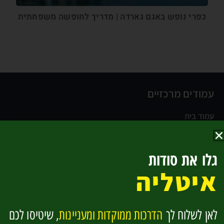
כפרי נופש באגם גארדה | מדריך לחופשה משפחתית
עמודים מרכזיים
עמוד בית
צפון איטליה
רומא וטוסקנה
גלו את סודות
דרום איטליה
איטליה
מסלולי טיול וטיפים ממטיילים
מי אנחנו
הנחות והטבות
לאן לשלוח לך
הדרכות ממוקדות ומעניינות
, שיטיסו לכם