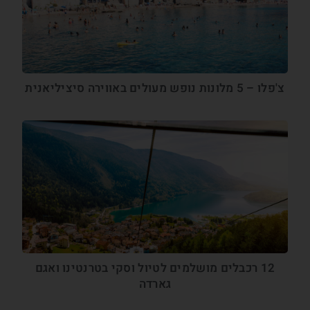
צ'פלו – 5 מלונות נופש מעולים באווירה סיציליאנית
12 רכבלים מושלמים לטיול וסקי בטרנטינו ואגם
גארדה