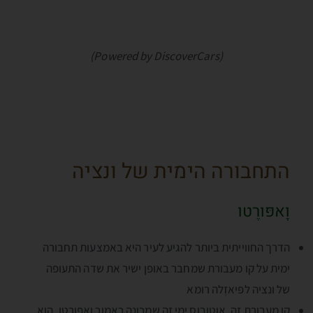
(Powered by DiscoverCars)
התחבורה הימית של ונציה
וָאפּורֶטו
הדרך החווייתית ביותר להגיע לעיר היא באמצעות תחבורה
ימית על קו מעבורת שמחבר באופן ישיר את שדה התעופה
של ונציה לפּיאזֶלה רומא
קו מעבורת זה, אוטובוס ימי זה שמכונה כאמור וָאפּורֶטו, הוא