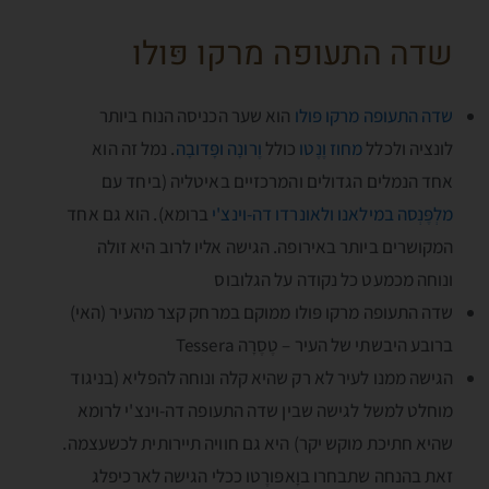
שדה התעופה מרקו פּולו
שדה התעופה מרקו פּולו
הוא שער הכניסה הנוח ביותר
לונציה ולכלל
מחוז וֶנֶטו
כולל
וֶרונָה
ופָּדובָה
. נמל זה הוא
אחד הנמלים הגדולים והמרכזיים באיטליה (ביחד עם
מלְפֶּנְסה במילאנו
ולאונרדו דה-וינצ'י
ברומא). הוא גם אחד
המקושרים ביותר באירופה. הגישה אליו לרוב היא זולה
ונוחה מכמעט כל נקודה על הגלובוס
שדה התעופה מרקו פּולו ממוקם במרחק קצר מהעיר (האי)
ברובע היבשתי של העיר – טֶסֶרָה Tessera
הגישה ממנו לעיר לא רק שהיא קלה ונוחה להפליא (בניגוד
מוחלט למשל לגישה שבין שדה התעופה דה-וינצ'י לרומא
שהיא חתיכת מוקש יקר) היא גם חוויה תיירותית לכשעצמה.
זאת בהנחה שתבחרו בוָאפּורֶטו ככלי הגישה לארכיפלג