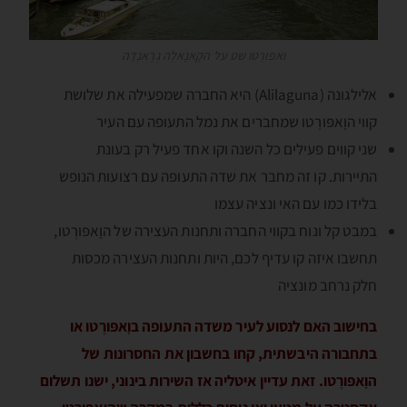
ואפּורֶטו שט על הקָאנָאלֶה גְרָאנְדֶה
אלילגונה (Alilaguna) היא החברה שמפעילה את שלושת
קווי הוָאפּורֶטו שמחברים את נמל התעופה עם העיר
שני קווים פעילים כל השנה וקו אחד פעיל רק בעונת
התיירות. קו זה מחבר את שדה התעופה עם רצועות הנופש
בלידו כמו עם האי ונציה עצמו
במבט קל ונוח בקווי החברה ותחנות העצירה של הוָאפּורֶטו,
תחשבו איזה קו עדיף לכם, היות ותחנות העצירה מכסות
חלק נרחב מונציה
בחישוב האם לנסוע לעיר משדה התעופה בוָאפּורֶטו או
בתחבורה היבשתית, קחו בחשבון את החסרונות של
הוָאפּורֶטו. זאת עדיין איטליה אז השירות בינוני, ישנו תשלום