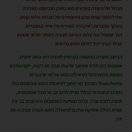
הגדול של השדה בטְרֶוויזו הוא כמובן הנגישות האדירה
שלו להמוני קווים פנים אירופאיים של חברות הלאו קוסט.
בעיקר החברות ראיין אייר האירית וויז-אייר ההונגרית.
דבר שמוזיל את עלות הטיסה לונציה למחיר שלמי שמעט
סבלני וערני יכול להיות ממש גרושים
הגישה משדה התעופה בטְרֶוויזו לונציה היא נוחה יחסית.
אוטובוס בקו תדיר שמשך נסיעתו סביב 40 דקות, ייקח אתכם
בנוחות מהטרמינל לפּיאזֶלה רומא או לאי טְרונְצֶ'טו
Tronchetto הסמוך (אי סמוך לפּיאזֶלה רומא שמשמש כולו
כמרכז תחבורתי הכולל חנייה לרכבים, טרמינל אוטובוסים,
תחנת רכבת וכו'). עלות הנסיעה באוטובוס היא סביב 12 יורו.
מונית רגילה שתיקח אתכם לפּיאזֶלה רומא תעלה סביב ה-80
יורו.