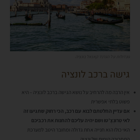
גונדולות על הגרנד קאנאל בונציה
גישה ברכב לונציה
אין הרבה מה להרחיב על נושא הגישה ברכב לונציה – היא
פשוט בלתי אפשרית
אם עדיין החלטתם לבוא עם רכב, הכי רחוק שתגיעו זה
לאי טְרונְצֶ'טו ושם יהיה עליכם להחנות את רכביכם
האי כולו הוא חנייה אחת גדולה ומחובר היטב למערכת
התחבורה הימית של ונציה