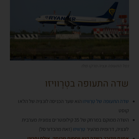
נמל התעופה ונציה מרקו פולו
שדה התעופה בטְרֶוויזו
שדה התעופה של טְרֶוויזו
הוא שער הכניסה לונציה של הלאו
קוסט
השדה ממוקם במרחק של 35 קילומטרים צפונית מערבית
לונציה, דרומית מהעיר
טְרֶוויזו
(זאת מהכדורסל)
אמנם מדובר בשדה קטן ויחסית מרוחק. אולם יתרונו