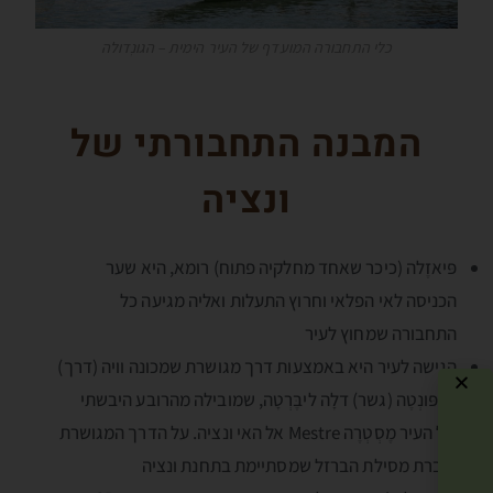
כלי התחבורה המועדף של העיר הימית – הגונְדולה
המבנה התחבורתי של
ונציה
פּיאזֶלה (כיכר שאחד מחלקיה פתוח) רומא, היא שער
הכניסה לאי הפלאי וחרוץ התעלות ואליה מגיעה כל
התחבורה שמחוץ לעיר
הגישה לעיר היא באמצעות דרך מגושרת שמכונה וויה (דרך)
או פּונְטֶה (גשר) דלָה ליבֶּרְטָה, שמובילה מהרובע היבשתי
של העיר מֶסְטְרֶה Mestre אל האי ונציה. על הדרך המגושרת
עוברת מסילת הברזל שמסתיימת בתחנת ונציה