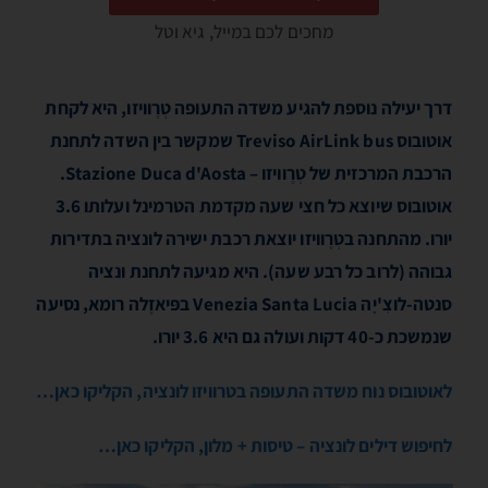
מחכים לכם במייל, גיא וטל
דרך יעילה נוספת להגיע משדה התעופה טְרֶוויזו, היא לקחת
אוטובוס Treviso AirLink bus שמקשר בין השדה לתחנת
הרכבת המרכזית של טְרֶוויזו – Stazione Duca d'Aosta.
אוטובוס שיוצא כל חצי שעה מקדמת הטרמינל ועלותו 3.6
יורו. מהתחנה בטְרֶוויזו יוצאת רכבת ישירה לונציה בתדירות
גבוהה (לרוב כל רבע שעה). היא מגיעה לתחנת ונציה
סנטה-לוצִ'יָה Venezia Santa Lucia בפּיאזֶלה רומא, נסיעה
שנמשכת כ-40 דקות ועולה גם היא 3.6 יורו.
לאוטובוס נוח משדה התעופה בטרוויזו לונציה, הקליקו כאן…
לחיפוש דילים לונציה – טיסות + מלון, הקליקו כאן…