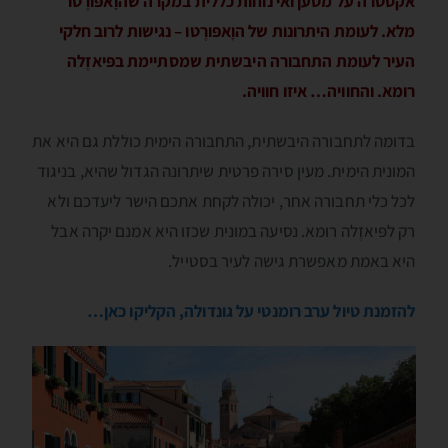
אקסטרה על מטען ואי נוחות כללית במקרה שהוָאפּורֶטו
מלא. לעומת היתרונות של הוָאפּורֶטו – נגישות לרוב חלקי
העיר לעומת התחבורה היבשתית שמסתיימת בפּיאזֶלה
רומא. והחוויה… איזו חוויה.
בדומה לתחבורה היבשתית, התחבורה הימית כוללת גם היא את
המונית הימית. מעין סירה פרטית שיתרונה הגדול שהיא, בניגוד
לכל כלי תחבורה אחר, יכולה לקחת אתכם הישר ליעדכם ולא
רק לפּיאזֶלה רומא. נסיעה במונית שכזו היא אמנם יקרה אבל
היא באמת מאפשרת גישה לעיר בסטייל.
להזמנת טיול ערב רומנטי על גונדולה, הקליקו כאן…