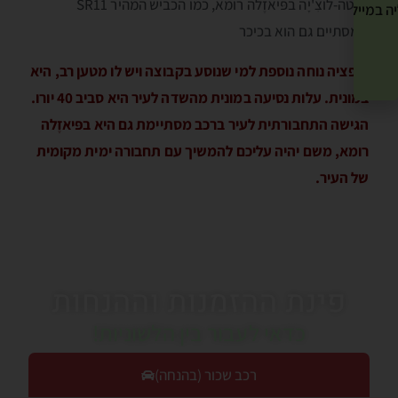
סנטה-לוצִ'יָה בפּיאזֶלה רומא, כמו הכביש המהיר SR11
ה במייל שלך! »
שמסתיים גם הוא בכיכר
אופציה נוחה נוספת למי שנוסע בקבוצה ויש לו מטען רב, היא
במונית. עלות נסיעה במונית מהשדה לעיר היא סביב 40 יורו.
הגישה התחבורתית לעיר ברכב מסתיימת גם היא בפּיאזֶלה
רומא, משם יהיה עליכם להמשיך עם תחבורה ימית מקומית
של העיר.
פינת ההזמנות וההנחות
כדאי לעבור בין הלשוניות!
רכב שכור (בהנחה)