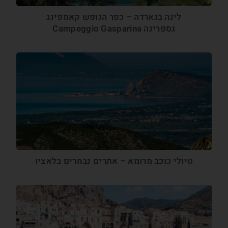
לינה בגארדה – כפר הנופש קאמפינג
גספרינה Campeggio Gasparina
טיולי כוכב מרומא – אתרים נבחרים בלאציו