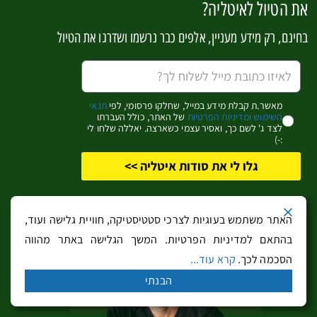
את הטיול לאיטליה?
צפון איטליה
בחינם, רק מידע מעניין, אלפים כבר נרשמו ושדרגו את הטיול
ונציה
אגם גארדה
דרום טירול
מאשר.ת קבלת מידע במייל, שחלקו פרסומי, לפי
תנאי
השימוש ומדיניות הפרטיות
של האתר, כולל העברתו
מחוז לומברדיה
לצד ג' לשם כך, ואסיר עצמי כשארצה. יאללה שלחו לי
:-)
מילאנו
לאגו מאג'ורה
גלו לי את סודות איטליה >>
טורינו
האתר משתמש בעוגיות לצרכי סטטיסטיקה, חוויית גלישה ועוד,
רומא וטוסקנה
בהתאם למדיניות הפרטיות. המשך הגלישה באתר מהווה
הסכמה לכך.
קרא עוד...
רומא
הבנתי
פירנצה
טוסקנה