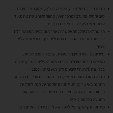
תחנת הרכבת של ונציה, הסנטה-לוצִ'יָה, ממוקמת במיקום
טוב יחסית ממערב למרכז העיר. מהווה שער גישה נוח מאוד
עבור מי שמגיע לעיר הפלאית ברכבת
הגישה לארכיפלג התאפשרה לאחר תום בניית הפּונְטֶה דלָה
ליבֶּרְטָה (שרשרת הגשרים המובילים בין רובע מֶסְטְרֶה לאי
ונציה)
גשרים אלו היא הסיבה העיקרית שונציה הפכה לכזאת
מעצמת תיירות שיכולה להיות נגישה למיליוני המבקרים בה
בכל שנה (ולרווחת שבעים אלף תושבי האי כמובן)
תחנה סמוכה נוספת שחלק נכבד מהרכבות עוצרות בה היא
התחנה באי טְרונְצֶ'טו. תחנה זו הוקמה על מנת להקל על
הכמות האדירה של התיירים שנכנסים לעיר ולווסת את
התנועה בסנטה-לוצִ'יָה
מתחנה זו קיים קו יעיל להפליא של רכבת קלה המחבר בין