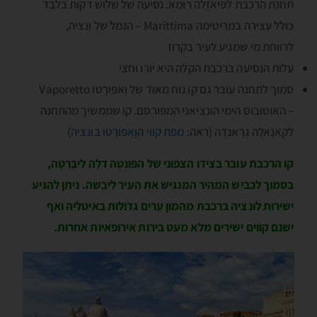
תחנת הרכבת לפּיאזֶלה רומא. נסיעה של שלוש דקות בלבד
כולל עצירה במריטימה Marittima – הנמל של ונציה,
לרווחת מי שמגיע לעיר בקרוז
עלות הנסיעה ברכבת הקלה היא יורו וחצי
סמוך לתחנה עובר גם קו נוח מאוד של וָאפּורֶטו Vaporetto
– האוטובוס הימי הונציאני המפורסם. קו שממשיך מהתחנה
לקָאנָאלֶה גְרָאנְדֶה (ראה:
מפת קווי הוָאפּורֶטו בונציה
)
קו הרכבת עובר בצידו הצפוני של הפּונְטֶה דלָה ליבֶּרְטָה,
בסמוך לכביש המהיר המנגיש את העיר ליבשה. ניתן להגיע
ישירות לונציה ברכבת מהמון ערים גדולות באיטליה ואף
ישנם קווים ישירים מלא מעט בירות אירופאיות אחרות.