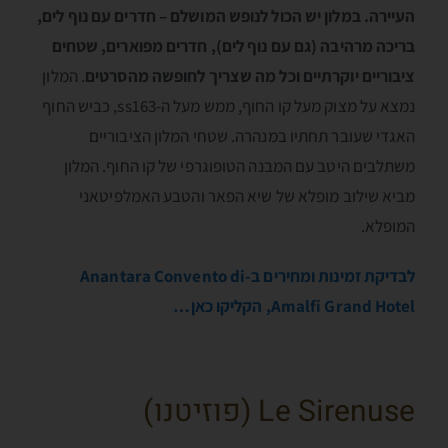
העיירה. במלון יש הכול לנופש המושלם – חדרים עם נוף לים,
בריכה מרהיבה (גם עם נוף לים), חדרים מפוארים, שטחים
ציבוריים יוקרתיים וכל מה שצריך לחופשה מהסרטים
. המלון
נמצא על מצוק מעל קו החוף, ממש מעל ה-ss163, כביש החוף
האגדי שעובר תחתיו במנהרה. שטחי המלון הציבוריים
משתלבים היטב עם המבנה הטופוגרפי של קו החוף. המלון
מביא שילוב מופלא של שיא הפאר והטבע האמלפיטאני
המופלא.
לבדיקת זמינות ומחירים ב-Anantara Convento di
Amalfi Grand Hotel, הקליקו כאן…
Le Sirenuse (פוזיטנו)