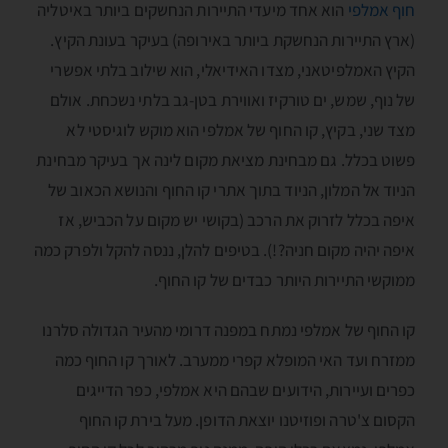
חוף אמלפי
הוא אחד מיעדי התיירות הנחשקים ביותר באיטליה
(ארץ התיירות הנחשקת ביותר באירופה) בעיקר בעונת הקיץ.
הקיץ האמלפיטאני, מצדו האידיאלי, הוא שילוב בלתי אפשרי
של נוף, שמש, ים טורקיז ואווירת בטן-גב בלתי נשכחת. אולם
מצד שני, בקיץ, קו החוף של אמלפי הוא מוקש לוגיסטי לא
פשוט בכלל. גם מבחינת מציאת מקום לינה אך בעיקר מבחינת
הניוד אל המלון, הניוד בתוך אתרי קו החוף והנושא הכאוב של
איפה בכלל לזרוק את הרכב (בקושי יש מקום על הכביש, אז
איפה יהיה מקום חניה?!). בטיפים להלן, ננסה להקל ולפרק כמה
ממוקשי התיירות היותר כבדים של קו החוף.
קו החוף של אמלפי נמתח במפנה דרומי מהעיר הגדולה סלרנו
ממזרח ועד האי המופלא קפרי ממערב. לאורך קו החוף כמה
כפרים ועיירות, הידועים שבהם היא אמלפי, כפר הדייגים
הקסום צ'טרה ופוזיטנו יוצאת הדופן. מעל בירת קו החוף