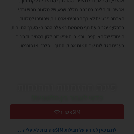
אמלפי, נמצאת רבלו היפה, ממנה נוף מרהיב לכל קו החוף.
אפשרויות הלינה במרחב כוללת שפע של מלונות נופש ובתי
הארחה פרטיים לאורך החופים; ארמונות שהוסבו למלונות
ברבלו; צימרים עם נוף מטמטם במעלה ההרים; מערך התיירות
הייחודי של האי קפרי; וכמובן האפשרות ללון במחיר יותר נוח
בערים הגדולות שחותמות את קו החוף – סלרנו או סורנטו.
פינת ההזמנות וההנחות
כדאי לעבור בין הלשוניות!
eSIM מהיר
לחצו כאן למידע על חבילות eSIM טובות לאיטליה…