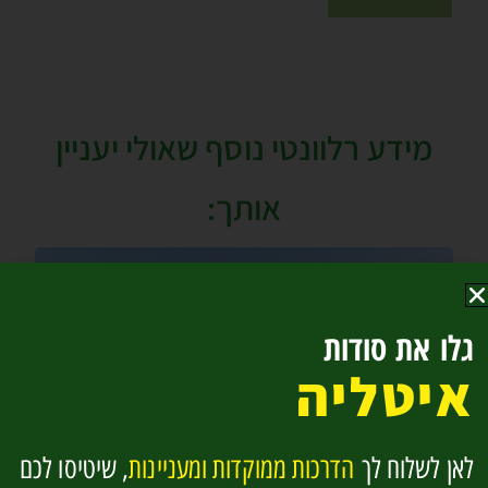
מידע רלוונטי נוסף שאולי יעניין
אותך:
גלו את סודות
איטליה
לאן לשלוח לך
הדרכות ממוקדות ומעניינות
, שיטיסו לכם
רומא – 5 מלונות אלגנטיים בקרבת פיאצה נאבונה