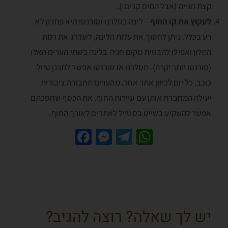
קצת חנייה (אבל המים קרים!).
לעקוץ את קו החוף
– לינה בסלרנו וסורנטו היא פתרון לא
רע בכלל. ניתן לחסוך את עלות הלינה, לשדרג את רמת
המלון ואפילו להבטיח מקום חניה בלינה בשתי הערים האלו
(סורנטו יותר יקרה). מסלרנו או סורנטו אפשר לתכנן טיול
כוכב, כל יום לכיוון אתר אחר. מהערים תחבורה ציבורית
יעילה המחברת אותן עם עיירות החוף. את הכסף שחסכתם
אפשר להשקיע בשייט בסטייל לאתרים לאורך החוף.
Fa
M
Te
W
ce
es
le
h
b
se
gr
at
o
n
a
sA
o
g
m
p
יש לך שאלה? רוצה להגיב?
k
er
p