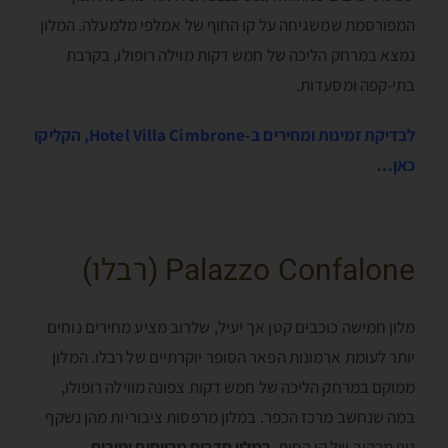
המפורסמת שמשגיחה על קו החוף של אמלפי מלמעלה. המלון
נמצא במרחק הליכה של חמש דקות מוילה רופולו, בקרבת
בתי-קפה ומסעדות.
לבדיקת זמינות ומחירים ב-Hotel Villa Cimbrone, הקליקו
כאן…
Palazzo Confalone (רבלו)
מלון חמישה כוכבים קטן אך יעיל, שלרוב מציע מחירים נוחים
יותר לעומת ארמונות הפאר הסופר יוקרתיים של רבלו. המלון
ממוקם במרחק הליכה של חמש דקות צפונה מווילה רופולו,
במה שנחשב מרכז הכפר. במלון מרפסות ציבוריות מהן נשקף
נוף מרהיב של קו החוף.
במלון חדרים מרווחים וטובים,