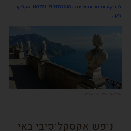
לבדיקת זמינות ומחירים ב-HOTEL ZI'NTONIO, הקליקו
כאן…
מרפסת התצפית מרבלו
נופש אקסקלוסיבי באי