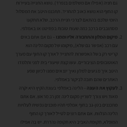
גם חניה (אפילו אם משלמים בנפרד). נושא החנייה בעיירות
קו החוף הוא נושא כאוב להחריד. תתכננו היטב את המסלול
היומי שלכם בהתאם לצרכי חניית הרכב. שלא תתקעו
מסתובבים ברכב כמה שעות טובות בפוזיטנו או באמלפי.
מיקום המלון והתחבורה אליו וממנו
– גם אם אתם באים
עם רכב (אפשר גם שלא), מיקומו של מקום הלינה הוא
קריטי רק בשל האפשרות להתנייד לאורך קו החוף עם מערך
האוטובוסים הציבוריים. עשו קצת שיעורי בית לפני ותלמדו
היטב איך מגיעים למלון ואיך יוצאים ממנו לכיוון שפע
האתרים שהם חובה לביקור באמלפי.
לעקוץ את העונה
– הלינה באמלפי בעונת הקיץ היא יקרה
מאוד ויש צורך לשריין מקום לינה זמן רב מראש. אם אתם
מתכננים בטן-גב בחוף אמלפי תהיו מוכנים נפשית לעלויות
הלינה הנלוות. אם אתם רוצים לטייל לאורך קו החוף
המופלא, תקופת האביב היא תקופה נהדרת. יש בה אפילו