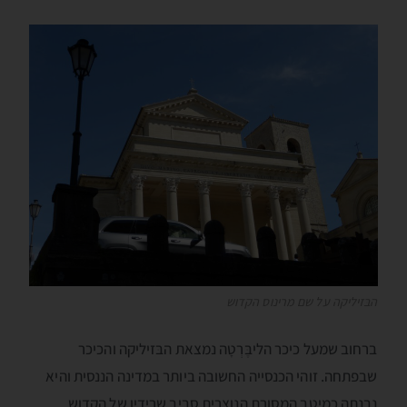
הבּזיליקה על שם מרינוס הקדוש
ברחוב שמעל כיכר הליבֶּרְטָה נמצאת הבּזיליקה והכיכר
שבפתחה. זוהי הכנסייה החשובה ביותר במדינה הננסית והיא
נבנתה כמיטב המסורת הנוצרית סביב שרידיו של הקדוש