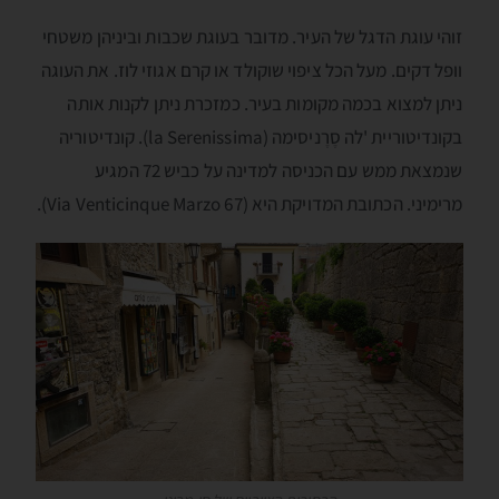
זוהי עוגת הדגל של העיר. מדובר בעוגת שכבות וביניהן משטחי
וופל דקים. מעל הכל ציפוי שוקולד או קרם אגוזי לוז. את העוגה
ניתן למצוא בכמה מקומות בעיר. כמזכרת ניתן לקנות אותה
בקונדיטוריית 'לה סֶרֶניסימה (la Serenissima). קונדיטוריה
שנמצאת ממש עם הכניסה למדינה על כביש 72 המגיע
מרימיני. הכתובת המדויקת היא (Via Venticinque Marzo 67).