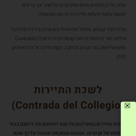
עולה, על כן לעיתים אתם ממש קרובים לאתר אך צריכים
לעשות עיקוף ולעלות אליו דרך הרחוב המתפתל.
מרכז העיר קטנטן. נתחיל את הטיול בסן מרינו בירידה מהרכבל
והליכה ישר (דרומה) ברחוב קונטרדה דל פּיאָנֶלו (Contrada
del Pianello), עד שנגיע מרחק 2 דקות הליכה אל כל האתרים
להלן.
לשכת התיירות
)
Contrada del Collegio
(
מרבית התיירים באים לכאן על מנת להחתים את דרכונם בבול
וחותמת של סן מרינו. חותמת מבוקשת שתעיד על כך שהם