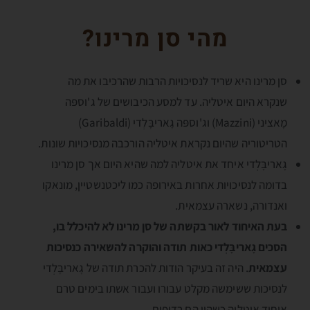
מהי סן מרינו?
סן מרינו היא שריד לנסיכויות הרבות שהרכיבו את מה
שנקרא היום איטליה. עד למסע הכיבושים של ג'וספּה
מָאציני (Mazzini) וג'וספּה גָאריבָּלְדי (Garibaldi)
הטריטוריה שהיום נקראת איטליה הורכבה מנסיכויות שונות.
גָאריבָּלְדי איחד את איטליה למה שהיא היום אך סן מרינו
בדומה לנסיכויות אחרות באירופה כמו ליכטנשטיין, מונאקו
ואנדורה, נשארה עצמאית.
בעת האיחוד לאור בקשתה של סן מרינו לא להיכלל בו,
הסכים גָאריבָּלְדי כאות תודה והוקרה להשאירה כנסיכות
עצמאית
. היה זה בעיקר הודות להכרת תודה של גָאריבָּלְדי
לנסיכות ששימשה מקלט עבורו ועבור אשתו בימים טרם
איחוד איטליה כשהיו הם רדופים.