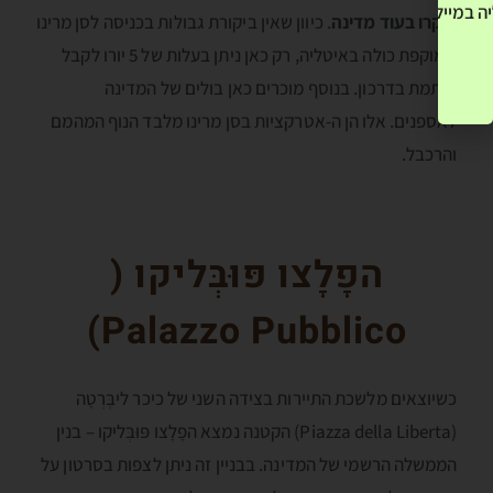
ה במייל שלך! »
ביקרו בעוד מדינה
. כיוון שאין ביקורת גבולות בכניסה לסן מרינו
שמוקפת כולה באיטליה, רק כאן ניתן בעלות של 5 יורו לקבל
חותמת בדרכון. בנוסף מוכרים כאן בולים של המדינה
לאספנים. אלו הן ה-אטרקציות בסן מרינו מלבד הנוף המהמם
והרכבל.
הפָלָצו פּוּבְּליקו (
)
Palazzo Pubblico
כשיוצאים מלשכת התיירות בצידה השני של כיכר ליבֶּרְטָה
(Piazza della Liberta) הקטנה נמצא הפָלָצו פּוּבְּליקו – בנין
הממשלה הרשמי של המדינה. בבניין זה ניתן לצפות בסרטון על