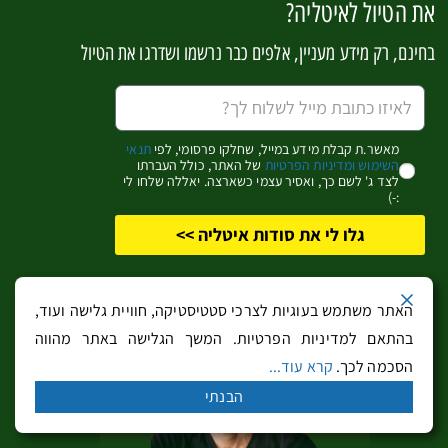
את הטיול לאיטליה?
בחינם, רק מידע מעניין, אלפים כבר נרשמו ושדרגו את הטיול
מאשר.ת קבלת מידע במייל, שחלקו פרסומי, לפי
תנאי
שמור בדפדפן זה את השם, האימייל והאתר שלי לפעם הבאה
השימוש ומדיניות הפרטיות
של האתר, כולל העברתו
לצד ג' לשם כך, ואסיר עצמי כשארצה. יאללה שלחו לי
שאגיב.
:-)
גלו לי את סודות איטליה >>
האתר משתמש בעוגיות לצרכי סטטיסטיקה, חוויית גלישה ועוד,
בהתאם למדיניות הפרטיות. המשך הגלישה באתר מהווה
הסכמה לכך.
קרא עוד...
מידע רלוונטי נוסף שאולי יעניין
הבנתי
אותך: