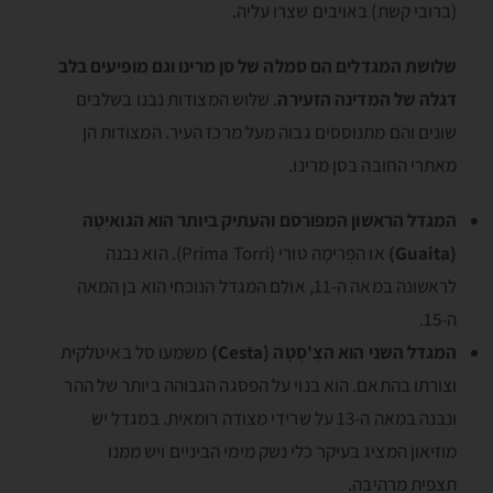
(ברובי קשת) באויבים שצרו עליה.
שלושת המגדלים הם סמלה של סן מרינו וגם מופיעים בלב
דגלה של המדינה הזעירה
. שלוש המצודות נבנו בשלבים
שונים והם מתנוססים גבוה מעל מרכז העיר. המצודות הן
מאתרי החובה בסן מרינו.
המגדל הראשון המפורסם והעתיק ביותר הוא הגואיְטָה
(Guaita)
או הפְּרימָה טורי (Prima Torri). הוא נבנה
לראשונה במאה ה-11, אולם המגדל הנוכחי הוא בן המאה
ה-15.
המגדל השני הוא הצֶ'סְטָה (Cesta)
משמעו סל באיטלקית
וצורתו בהתאם. הוא בנוי על הפסגה הגבוהה ביותר של ההר
ונבנה במאה ה-13 על שרידי מצודה רומאית. במגדל יש
מוזיאון המציג בעיקר כלי נשק מימי הביניים ויש ממנו
תצפית מרהיבה.