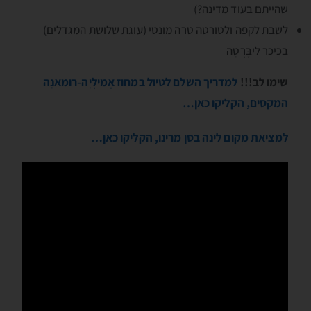
שהייתם בעוד מדינה?)
לשבת לקפה ולטורטה טרה מונטי (עוגת שלושת המגדלים)
בכיכר ליבֶּרְטָה
שימו לב!!!
למדריך השלם לטיול במחוז אֶמילְיָה-רומאנָה
המקסים, הקליקו כאן…
למציאת מקום לינה בסן מרינו, הקליקו כאן…