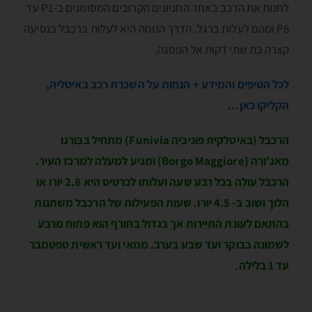
לחנות את הרכב באחד החניונים הקרובים המסומנים ב-P1 עד
P8 ומהם לעלות ברגל. הדרך הנוחה היא לעלות ברכבל בנסיעה
קצרה בת שתי דקות אל הפסגה.
לכל הטיפים והמידע + הנחות על השכרת רכב באיטליה,
הקליקו כאן…
הרכבל (באיטלקית פוּניביָה Funivia) מתחיל בבּורְגו
מָאג'ורֶה (Borgo Maggiore) ומגיע למעלה למרכז העיר.
הרכבל עולה בכל רבע שעה ועלותו לכרטיס היא 2.8 יורו או
הלוך ושוב ב- 4.5 יורו. שעות הפעילות של הרכבל משתנות
בהתאם לעונת התיירות אך בגדול בחורף הוא פתוח מרבע
לשמונה בבוקר ועד שבע בערב. ממאי ועד ראשית ספטמבר
עד 1 בלילה.