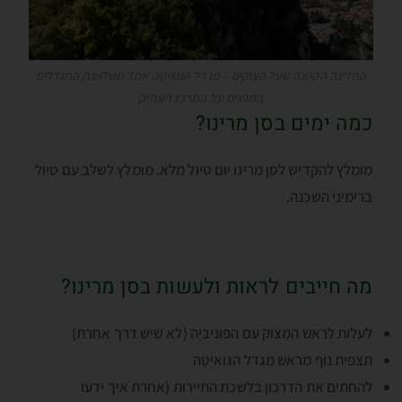
המדינה הקטנה שעל הצוקים – מגדל הגואיְטָה אחד משלושת המגדלים
המגינים על המרכז העתיק
כמה ימים בסן מרינו?
מומלץ להקדיש לסן מרינו יום טיול מלא. מומלץ לשלב עם טיול
ברימיני השכנה.
מה חייבים לראות ולעשות בסן מרינו?
לעלות לראש המצוק עם הפוּניביָה (לא שיש דרך אחרת)
תצפית נוף מראש מגדל הגואיְטָה
להחתים את הדרכון בלשכת התיירות (אחרת איך ידעו