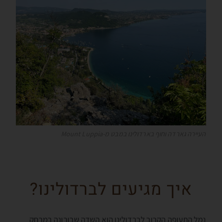
העיירה גארדה וחוף בארדולינו במבט מ-Mount Luppia
איך מגיעים לברדולינו?
נמל התעופה הקרוב לברדולינו הוא השדה שבורונה במרחק