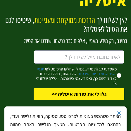
איטליה
סיציליה
לאן לשלוח לך
הדרכות ממוקדות ומעניינות
, שיטיסו לכם
להפוך למומחים לאיטליה בקליק אחד
את הטיול לאיטליה?
בחינם, רק מידע מעניין, אלפים כבר נרשמו ושדרגו את הטיול
אשמח לקבל מידע מעניין (שחלקו פרסומי)
כן, זה מעניין אותי!
מאשר.ת קבלת מידע במייל, שחלקו פרסומי, לפי
תנאי
השימוש ומדיניות הפרטיות
של האתר, כולל העברתו
לצד ג' לשם כך, ואסיר עצמי כשארצה. יאללה שלחו לי
:-)
גלו לי את סודות איטליה >>
כל הזכויות שמורות
לבעלי האתר
. אין להעתיק מידע ממנו ללא קבלת הסכמתם
האתר משתמש בעוגיות לצרכי סטטיסטיקה, חוויית גלישה ועוד,
בכתב. האתר או בעליו אינם אחראים לשימוש שנעשה בו ולא יהיו אחראים לנזק
בהתאם למדיניות הפרטיות. המשך הגלישה באתר מהווה
ישיר או עקיף, כספי או אחר, שייגרם כתוצאה משימוש במידע המופיע באתר או