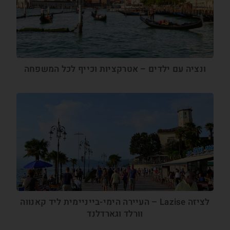
ונציה עם ילדים – אטרקציות וכייף לכל המשפחה
לציזה Lazise – העיירה הימי-בייניימית ליד קאנווה
וורלד וגארדלנד