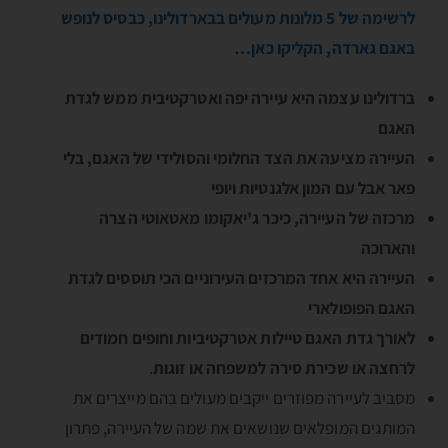
לרשימה של 5 מלונות מעולים בבארדולינו, כבסיס לנופש
באגם גארדה, הקליקו כאן…
ברדולינו עצמה היא עיירה יפה ואטרקטיבית ממש לגדת
האגם
העיירה מציעה את הצד החלומי והסולידי של האגם, בלי
פאר אבל עם המון אלגנטיות ויופי
מרכזה של העיירה, כיכר ג'יאקומו מאטאוטי הצרה
והארוכה
העיירה היא אחד המרכזים העירוניים הכי תוססים לגדת
האגם הפופולארי
לאורך גדת האגם טיילות אטרקטיביות וחופים חמודים
לרחצה או שכירת סירה למשפחה או זוגות
.
מסביב לעיירה מפוזרים ייקבים מעולים בהם מייצרים את
המותגים המופלאים שנושאים את שמה של העיירה, פתרון