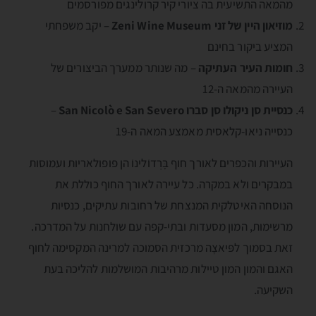
מהמאה התשיעית בה ציורי קיר קרולינגים מפורסמים
מוזיאון היין של זני
Zeni Wine Museum
– יקב משפחתי
המציע ביקור בחינם
חומות העיר העתיקה
– מה שנותר ממערך הביצורים של
העיירה מהמאה ה-12
כנסיית סן ניקולו סן סברו San Nicolò e San Severo
–
כנסייה ניאו-קלאסית מאמצע המאה ה-19
העיירות והכפרים לאורך חוף בָּרְדוֺלינוֺ הן פופולאריות ועמוסות
במבקרים ולא במקרה. כל עיירה לאורך החוף כוללת את
הנוסחה האיטלקית המנצחת של רחובות עתיקים, כנסיות
מרשימות, המון מסעדות ובתי-קפה עם שולחנות על המדרכה.
זאת בסמוך לפּיאצָה מרכזית הסמוכה למרינה המקסימה לחוף
האגם והמון המון טיילות מרהיבות המושלמות להליכה בעת
השקיעה.