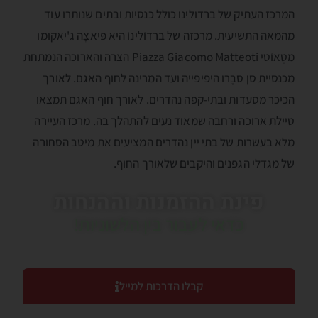
המרכז העתיק של ברדולינו כולל כנסיות ובתים שנותרו עוד
מהמאה התשיעית. מרכזה של ברדוֺלינוֺ היא פּיאצָה ג'יאקומו
מטֶאוֺטי Piazza Giacomo Matteoti הצרה והארוכה הנמתחת
מכנסיית סן סבֶרו היפיפייה ועד המרינה לחוף האגם. לאורך
הכיכר מסעדות ובתי-קפה נהדרים. לאורך חוף האגם תמצאו
טיילת ארוכה ורחבה שמאוד נעים להתהלך בה. מרכז העיירה
מלא בעשרות של בתי יין נהדרים המציעים את מיטב הסחורה
של מגדלי הגפנים והיקבים שלאורך החוף.
פינת ההזמנות וההנחות
כדאי לעבור בין הלשוניות!
קבלו הדרכות למייל