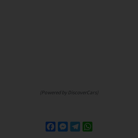
(Powered by DiscoverCars)
Fa
M
Te
W
ce
es
le
h