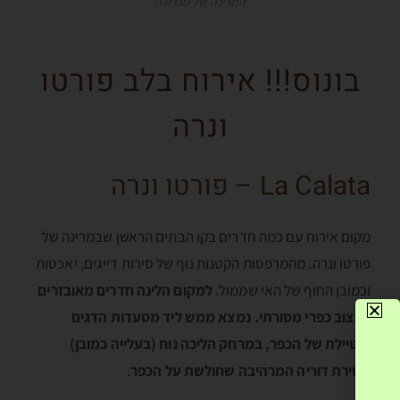
המרינה של מנרולה
בונוס!!! אירוח בלב פורטו
ונרה
La Calata – פורטו ונרה
מקום אירוח עם כמה חדרים בקו הבתים הראשן שבמרינה של
פורטו ונרה. מהמרפסות הקטנות נוף של סירות דייגים, יאכטות
וכמובן החוף של האי שממול.
למקום הלינה חדרים מאובזרים
ועיצוב כפרי מסורתי. נמצא ממש ליד מסעדות הדגים
והטיילת של הכפר, במרחק הליכה נוח (בעלייה כמובן)
מטירת דוריה המרהיבה שחולשת על הכפר
.