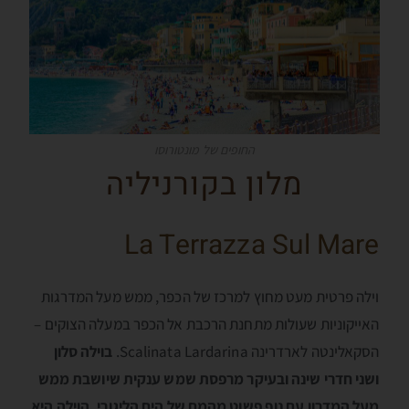
החופים של מונטורוסו
מלון בקורניליה
La Terrazza Sul Mare
וילה פרטית מעט מחוץ למרכז של הכפר, ממש מעל המדרגות
האייקוניות שעולות מתחנת הרכבת אל הכפר במעלה הצוקים –
הסקאלינטה לארדרינה Scalinata Lardarina.
בוילה סלון
ושני חדרי שינה ובעיקר מרפסת שמש ענקית שיושבת ממש
מעל המדרון עם נוף פשוט מהמם של הים הליגורי. הוילה היא