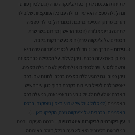
לתיירות הנכנסת לתוך כפרי צ'ינקווה טרה (וגם לכיוון פורטו
ונרה). לה ספציה היא עיר גדולה עם כל הפונקציות של בילוי
הערב. מרחק הנסיעה ברכבת (במנהרה) בין לה ספציה
לתחנה בריומאג'ורה (הכפר הראשון מדרום בשרשרת
הכפרים של צ'ינקווה טרה) היא כעשר דקות בלבד.
ניידות
– הדרך הכי נוחה להגיע לכפרי צ'ינקווה טרה היא
כמובן באמצעות רכבת. ניתן לעלות על המסילה כבר מפיזה
ומשם לנסוע ישר לכפרים או לחילופין לעצור בלה ספציה.
ניתן כמובן גם להגיע ללה ספציה ברכב ולחנות שם. רכב
יאפשר לכם לטייל בעיירות בקרבת החוף כגון עיר השיש
קאררה או לעלות לטיול טבע בגראפינאנה, במעלה רכס
האפנינים (
למסלול טיול של שבוע בצפון טוסקנה, ברכס
האפנינים ובכפרים של צ'ינקווה טרה, הקליקו כאן…
).
עין ביקורתית לביקורות אינטרנטיות
– ברמת העיקרון, רמת
המלונאות בליגוריה היא לא רעה בכלל, דומה באיכותה