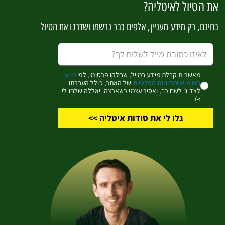
את הטיול לאיטליה?
בחינם, רק מידע מעניין, אלפים כבר נרשמו ושדרגו את הטיול
לינה בגארדה – כפר הנופש הבינלאומי עדן
Internazionale Eden
מאשר.ת קבלת מידע במייל, שחלקו פרסומי, לפי
תנאי
השימוש ומדיניות הפרטיות
של האתר, כולל העברתו
לצד ג' לשם כך, ואסיר עצמי כשארצה. יאללה שלחו לי
:-)
גלו לי את סודות איטליה >>
12 מלונות לחופשה מהממת בחוף אמלפי