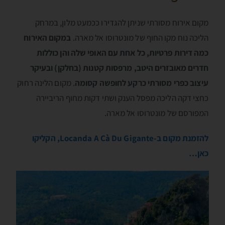
מקום אירוח מסורתי שניתן להגדירו ככמעט מלון, במרחק
הליכה נוח מקו החוף של מונטרוסו אל מארה.
במקום האירוח
כמה דירות פרטיות, כל אחת עם האופי שלה והן כוללות
חדרים מאובזרים היטב, מרפסות קטנות (בחלקן) ובעיקר
עיצוב כפרי מסורתי כרקע לחופשה קסומה
. מקום הלינה רחוק
כחצי דקה הליכה מפסל הענק ושתי דקות מחוף הריביירה
המפורסם של מונטרוסו אל מארה.
להזמנת מקום ב-Locanda A Cà Du Gigante, הקליקו
כאן…