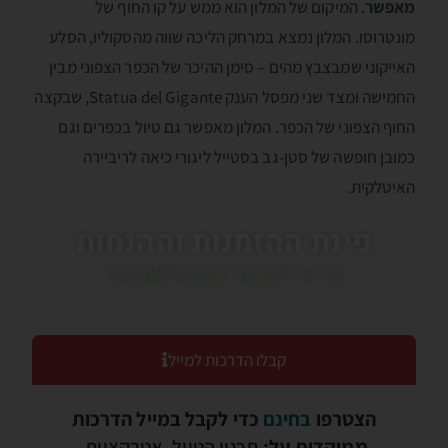
מאפשר
. המיקום של המלון הוא ממש על קו החוף של
מונטרוסו. המלון נמצא במרחק הליכה שווה מהסקוליו, הסלע
האייקוני שמבצבץ מהים – סימן ההיכר של הכפר הצפוני מבין
החמישה ומצד שני מפסל הענק Statua del Gigante, שבקצה
החוף הצפוני של הכפר. המלון מאפשר גם טיול בכפרים וגם
כמובן חופשה של סטן-גב בסטייל ליגורי כיאה לריביירה
האיטלקית.
פינת ההזמנות וההנחות
כדאי לעבור בין הלשוניות!
קבלו הדרכות למייל
הצטרפו
בחינם
כדי לקבל במייל הדרכות
ממוקדות על:
תכנון הטיול, אטרקציות,