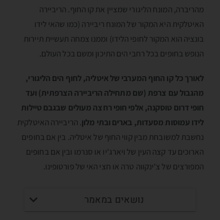
מהריברה, המונח הליגורי שמציין את קו החוף. הריביירה
האיטלקית היא המקור של המונח ריביירה (כמו שהאי לידו
בונציה הוא המקור לחופי הלידו) וממנו צמחה תעשיית תיירות
הנופש בחופים בכל רחבי הים התיכון ומשם בכל העולם.
לאורך כל קו החוף המערבי של איטליה, לחוף הים הליגורי,
מהגבול עם צרפת (שם מתחילה הריביירה הצרפתית) ועד
חופי דרום טוסקנה, אלפי חופי רחצה מעולים שבגבם טיילות
לידו עמוסות מסעדות, בארים ובתי מלון
. הריביירה האיטלקית
נחשבת למשובחת מבין קווי החוף של איטליה. בין אם בחופים
הארוכים עד קצה העין של ויארג'יו או סנרמו ובין אם בחופים
המפורצים של צ'ינקווה טרה או חצי האי של פורטופינו.
נושאים במאמר