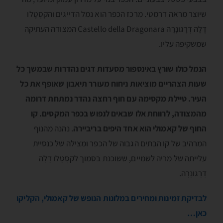
שיוצר מראה דרמטי. מרכז הכפר הוא נמל הדייגים והקסְטֶלו
דֶלָה דְרָגונָרָה Castello della Dragonara המצודה העתיקה
שמשקיפה עליו.
הנמל כולו שורץ באינספור מסעדות דגים נהדרות שבמשך כל
שעות הצהריים מוציאות ניחוח מעורר תיאבון שאופף את כל
העיר. טיילת מקסימה עם חוף רחצה נהדר נמתחת דרומה
מהמצודה, לרווחת אלו שבאים לנפוש בכפר המקסים. קו
החוף של קאמולי הוא אחד היפים בריביירה
. נהנה מהנוף
המרהיב של קו הבתים הגבוה של הכפר ומצילה של כנסיית
עלייתה של מריה לשמיים, ששוכנת בסמוך לקסְטֶלו דֶלָה
דְרָגונָרָה.
לבדיקת זמינות ומחירים במלונות הנופש של קאמולי, הקליקו
כאן…