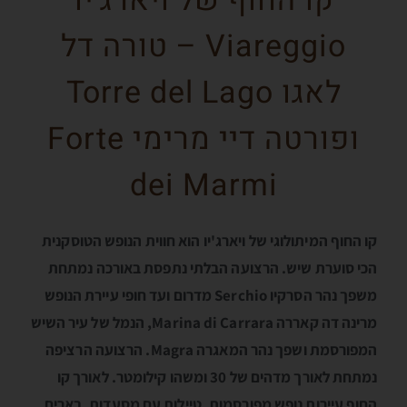
Viareggio – טורה דל
לאגו Torre del Lago
ופורטה דיי מרימי Forte
dei Marmi
קו החוף המיתולוגי של ויארג'יו הוא חווית הנופש הטוסקנית
הכי סוערת שיש. הרצועה הבלתי נתפסת באורכה נמתחת
משפך נהר הסרקיו Serchio מדרום ועד חופי עיירת הנופש
מרינה דה קאררה Marina di Carrara, הנמל של עיר השיש
המפורסמת ושפך נהר המאגרה Magra. הרצועה הרציפה
נמתחת לאורך מדהים של 30 ומשהו קילומטר. לאורך קו
החוף עיירות נופש מפורסמות, טיילות עם מסעדות, בארים