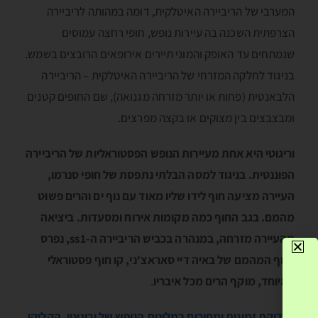
המערבי של הריביירה האיטלקית, דומה במהותה לריביירה
הצרפתית השכנה בה עיירות נופש, חופי רחצה עמוסים
שנמתחים עד האופק והמוני תיירים אירופאים הרובצים בשמש.
בניגוד לחלקה המזרחי של הריביירה האיטלקית – הריביירה
הלבאנטית (פחות או יותר מזרחה מגנואה), שם החופים קטנים
ומבצבצים בין מצוקים או בקצה מפרצים.
וריגוטי היא אחת מעיירות הנופש הפסטוראליות של הריביירה
הפוננטית. בניגוד למסה הבלתי נתפסת של חופי סנרמו,
העיירה מציעה חוף לידו שליו מאוד עם נוף ים והרים פשוט
מהמם. בגב החוף כמה מקומות אירוח ומסעדות. ביציאה
מהעיירה מזרחה, במנהרה בכביש הריביירה ה-ss1, נפרס
הנוף המהמם של באיה דיי סאראצ'ני, קו חוף פסטוראלי
במיוחד, מוקף הרים מכל איבריו
.
לבדיקת זמינות ומחירים במלונות הנופש של וריגוטי, הקליקו