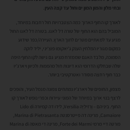
ובתי מלון והמון המון ים וחול עד קצה העין
.
לאורך קו החוף הארוך כמה הצטברויות חול רחבות במיוחד,
המוביל בהם הוא החוף של טורה דל לאגו. בטורה דל לאגו החול
מגיע עד למאתיים מטרים לתוך הארץ. העיירה/כפר שידוע
כמקום מגוריו המלחין הענק ג'יאקומו פוצ'יני, יליד לוקה
הסמוכה, מלבד האגם שממזרח מציע גם גישה לקו החוף היפה
שלה שבחלקו הדרומי הוא דיונות חול מהממות ולכיוון ויארג'יו
כבר חוף רחצה מסודר ואטרקטיבי ביותר.
מצפון, החופים של ויארג'יו נמתחים צפונה מנמל העיר, והופכים
לרצף בנוי ארוך במיוחד של המוני עיירות וכפרי נופש לאורך קו
החוף. ביניהם – וֶרְזילִיָה Versilia, לידו דה קמיורה Lido di
Camaiore, מרינה דה פייטרסנטה Marina di Pietrasanta,
פורטה דיי מרמי Forte dei Marmi, מרינה די מאסה Marina di