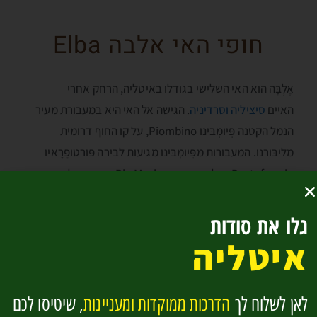
חופי האי אלבה Elba
אֶלְבָּה הוא האי השלישי בגודלו באיטליה, הרחק אחרי
האיים
סיציליה
וסרדיניה
. הגישה אל האי היא במעבורת מעיר
הנמל הקטנה פְּיומְבּינו Piombino, על קו החוף דרומית
מליבּורנו. המעבורות מפְּיומְבּינו מגיעות לבירה פּורטופֶרָאיו
Portoferraio או לריו מרינה Rio Marina הקטנה על קו החוף
המזרחי של האי. האי בעיקר ידוע כמקום הגלות של נפוליאון
בונפרטה ששהה באי כתשעה חודשים בשנים 1814-15.
גלו את סודות
איטליה
החופים של האי המקסים אלבה מצטיינים בשילוב של נוף
ושלווה. החופים יושבים בינות המפרצים הרבים של האי הקטן.
כל החופים, גם הטבעיים וגם המסודרים יותר, דומים באופיים,
לאן לשלוח לך
הדרכות ממוקדות ומעניינות
, שיטיסו לכם
הם כולם טובלים בירוק עם יערות בגבם ונוף מרהיב של מי הים