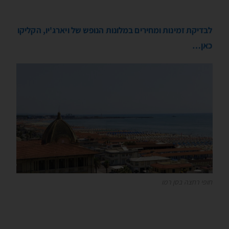
לבדיקת זמינות ומחירים במלונות הנופש של ויארג'יו, הקליקו
כאן…
חופי רחצה בסן רמו