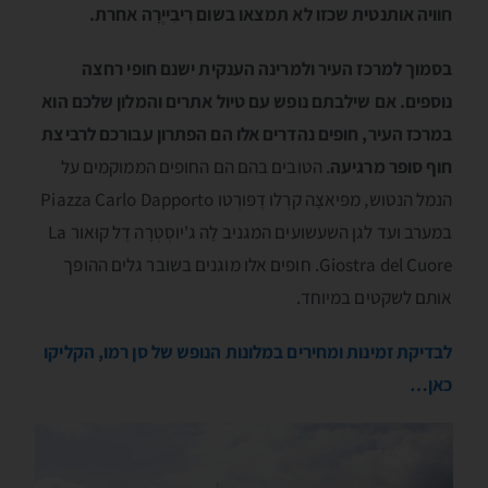
חוויה אותנטית שכזו לא תמצאו בשום רִיבִייֶרָה אחרת.
בסמוך למרכז העיר ולמרינה הענקית ישנם חופי רחצה
נוספים. אם שילבתם נופש עם טיול אתרים והמלון שלכם הוא
במרכז העיר, חופים נהדרים אלו הם הפתרון עבורכם לרביצת
חוף סופר מרגיעה
. הטובים בהם הם החופים הממוקמים על
הנמל הנטוש, מפּיאצָה קרְלו דֶפּורְטו Piazza Carlo Dapporto
במערב ועד לגן השעשועים המגניב לָה ג'יוסְטְרָה דֶל קוּאור La
Giostra del Cuore. חופים אלו מוגנים בשובר גלים ההופך
אותם לשקטים במיוחד.
לבדיקת זמינות ומחירים במלונות הנופש של סן רמו, הקליקו
כאן…