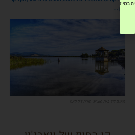
ה במייל שלך! »
כאן…
האגם ליד בית פוצ'יני טורה דל לאגו
קו החוף של ויארג'יו