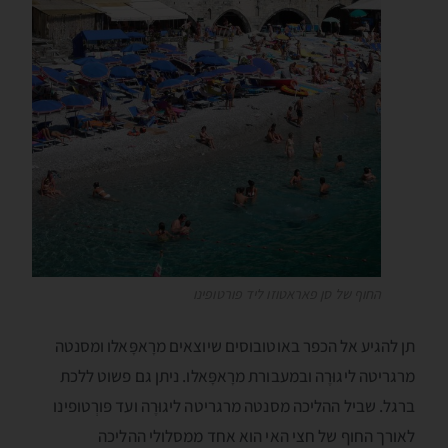
החוף של סן פאראטוזו ליד פורטופינו
תן להגיע אל הכפר באוטובוסים שיוצאים מרָאפָּאלו ומסנטה
מרגריטה ליגוּרֶה ובמעבורת מרָאפָּאלו. ניתן גם פשוט ללכת
ברגל. שביל ההליכה מסנטה מרגריטה ליגוּרֶה ועד פּורְטופינו
לאורך החוף של חצי האי הוא אחד ממסלולי ההליכה