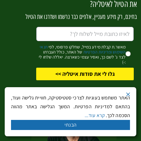
את הטיול לאיטליה?
הליגורי.
חלקם חופי טבע מרהיבים ביופיים כגון חוף קלנובה
בחינם, רק מידע מעניין, אלפים כבר נרשמו ושדרגו את הטיול
Calanova, חוף קאבולי Cavoli וחוף פֶטובָאיָה Fetovaia
וחלקם חופים יותר מסודרים כגון חוף מרינה די קאמפו
Spiaggia di Marina di Campo בדרום האי או חוף
ביודולה Spiaggia della Biodola, המהמם. חוף סָנְסונֶה
מאשר.ת קבלת מידע במייל, שחלקו פרסומי, לפי
תנאי
השימוש ומדיניות הפרטיות
של האתר, כולל העברתו
Sansone עוצר הנשימה הוא חוף טבעי מוקף כולו במצוקים
לצד ג' לשם כך, ואסיר עצמי כשארצה. יאללה שלחו לי
:-)
לבנים כחמש דקות נסיעה מפורטופראיו
.
גלו לי את סודות איטליה >>
האתר משתמש בעוגיות לצרכי סטטיסטיקה, חוויית גלישה ועוד,
פינת ההזמנות וההנחות
בהתאם למדיניות הפרטיות. המשך הגלישה באתר מהווה
הסכמה לכך.
קרא עוד...
כדאי לעבור בין הלשוניות!
הבנתי
eSIM מהיר