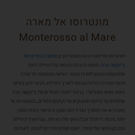
מונטרוסו אל מארה
Monterosso al Mare
מונטרוסו אל מארה הוא הצפוני מבין
חמשת הכפרים של
צ'ינקווה טרה
. תחנת הרכבת נמצאת על הטיילת היפה
שממוקמת מצפון למרכז הכפר. הגישה מהתחנה אל מרכז
הכפר מצריכה הליכה נעימה לאורך הטיילת. הכפר ידוע בעיקר
כאתר נופש פופולארי. בניגוד לשאר הכפרים של צ'ינְקְווָה טֶרֶה
שתלויים על בלימה מהצוקים על נקיקים תלולים, במונְטֶרוסו אָל
מָארֶה יש את המצרך הנדיר הזה שנקרא מישור (הכול כמובן
יחסי, הכפר די תלול אבל החוף שלו מרווח). גם לאורך הטיילת
וגם בקו החוף של הכפר, ישנם חופים נהדרים לנופש. לאורכם