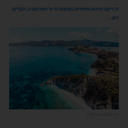
לבדיקת זמינות ומחירים במלונות לריצ'י ופורטונרה, הקליקו
כאן…
חוף סָנְסונֶה באי אלבה