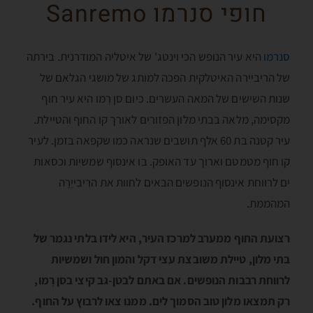
חופי סנרמו Sanremo
סנרמו
היא עיר הנופש הכי וינטג' של איטליה המודרנית. בירתה
של הריביירה האיטלקית הפכה למותג של מושגי הגלאם של
שנות השישים של המאה העשרים. כיום סן רֶמו היא עיר חוף
מקסימה, מלאה בבתי מלון הפזורים לאורך קו החוף והטיילת.
עיר קטנה בת 60 אלף תושבים שנראה כמו שקפאה בזמן. לעיר
קו חוף מטמטם וארוך עד האופק. בו אינסוף שמשיות וכסאות
ים לרווחת אינסוף הנופשים הבאים לחוות את הרִיבִייֶרָה
המהממת.
רצועת החוף ממערב למרכז העיר, היא לידו בלתי נגמר של
בתי מלון, טיילת משובצת עצי דקל והמון חול ושמשיות
לרווחת רבבות הנופשים. אם באתם לבטן-גב קיצי בסן רֶמו,
רק תמצאו מלון טוב הסמוך לים. ממנו צאו לרבוץ על החוף.