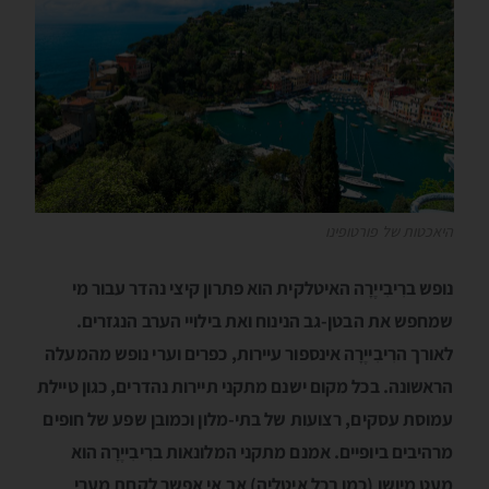
היאכטות של פורטופינו
נופש ברִיבִייֶרָה האיטלקית הוא פתרון קיצי נהדר עבור מי
שמחפש את הבטן-גב הנינוח ואת בילויי הערב הנגזרים.
לאורך הרִיבִייֶרָה אינספור עיירות, כפרים וערי נופש מהמעלה
הראשונה. בכל מקום ישנם מתקני תיירות נהדרים, כגון טיילת
עמוסת עסקים, רצועות של בתי-מלון וכמובן שפע של חופים
מרהיבים ביופיים. אמנם מתקני המלונאות ברִיבִייֶרָה הוא
מעט מיושן (כמו בכל איטליה) אך אי אפשר לקחת מערי