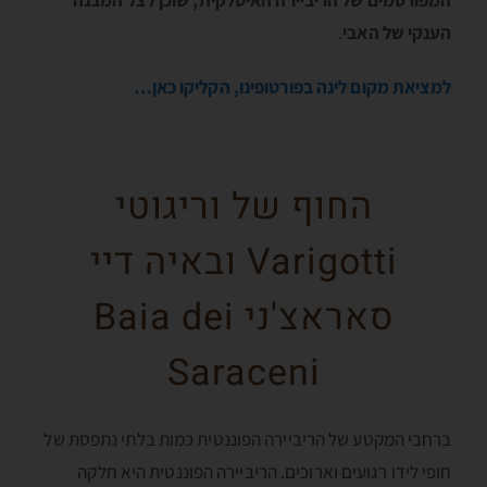
המפורסמים של הריביירה האיטלקית, שוכן לצל המבנה
הענקי של האבי
.
למציאת מקום לינה בפורטופינו, הקליקו כאן…
החוף של וריגוטי
Varigotti ובאיה דיי
סאראצ'ני Baia dei
Saraceni
ברחבי המקטע של הריביירה הפוננטית כמות בלתי נתפסת של
חופי לידו רגועים וארוכים. הריביירה הפוננטית היא חלקה