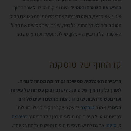
הנופש את השארם והסטייל
. היות ומיקום המלון לאורך החוף
אינו נושא קריטי, פשוט תיכנסו לאתרי מלונות ותמצאו את הדיל
הטוב ביותר לאורך החוף. כל כפר, עיירה ועיר מציעים את הדיל
האלמותי של הרִיבִייֶרָה – מלון, טיילת תוססת וקו חוף משגע.
קו החוף של טוסקנה
הריביירה האיטלקית ממשיכה גם דרומה ממחוז ליגוריה.
לאורך כל קו החוף של טוסקנה ישנם גם כן עשרות של עיירות
וערי נופש מרהיבות שגם הן נהנות מהמים היפים של הים
הליגורי
. אמנם
טוסקנה
ידועה בעיקר כמקום לבילוי בווילות
כפריות או טיול בערים המיתולוגיות בהן נולד הרנסנס
כפירנצה
או
סיינה
, אך גם לה יש תעשיית חופים ונופש מוצלחת במיוחד.