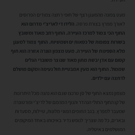
מעט צפונה מהמעגן רצף של חופי רחצה צמודים הפרוסים
לאורך מפרץ בצורת פרסה.
הלידו די לאריצ'י מדרום הוא
החוף הכי צמוד למרכז העיירה. החוף רחב מאוד ומשובץ
בשורות צפופות של כסאות ים ושמשיות. החוף צמוד למעגן
מלא הספינות של העיירה. מעט מצפון הונרה אזורה הוא חוף
קסום עם אדן יבשת מתון מאוד שנוצר משוברי הגלים
שממול. החוף הוא מעין אמבטיית חול נעימה ומקום מושלם
לרחצה עם ילדים.
מצפון נמצא החוף של סן טרנצו שגם הוא נהנה מכל היתרונות
של קו החוף החולי הנהדר והנוף המהמם של לריצ'י ופורטונרה
שמעבר למפרץ. בגב החופים המוני מלונות, טיילות, מסעדות
ובארים, כל מה שצריך לנופש נדיר באיכותו באחד המיקומים
המושלמים באיטליה.