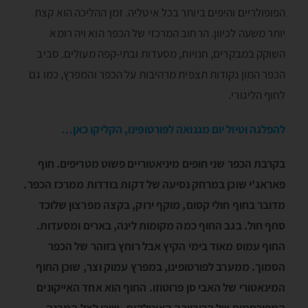
הפופולריים והיפים ביותר בכל איטליה. זמן ההליכה הוא קצת
יותר משעה לכיוון. הרחוב המרכזי של הכפר הוא ויה רומא
השוקק במבקרים, חנויות, מסעדות ובתי-קפה מעולים. סביב
הכפר המון נקודות תצפית מרהיבות על הכפר והמפרץ, כמו גם
לחוף הליגוּרי.
להפלגה וטיול יום מגנואה לפּורְטופינו, הקליקו כאן…
בקרבת הכפר שני חופים מיניאטוריים פשוט מטריפים. חוף
פאראג'י שוכן במרחק נסיעה של דקות בודדות ממרכז הכפר.
מדובר בחוף חולי קסום, מוקף ירוק, בקצה מפרצון שלוכד
סחף חול. בגב החוף כמה מקומות לינה, בארים ומסעדות.
החוף עמוס מאוד בימי הקיץ אבל רוחץ בזוהר של הכפר
הסמוך. ממערב לפורטופינו, במפרץ עמוק וצר, שוכן החוף
המינאטורי של האבי סן פרוטוזו. החוף הוא אחד האייקונים