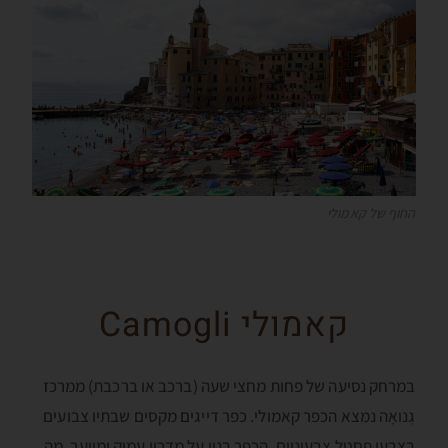
החוף של קאמולי
קאמולי Camogli
במרחק נסיעה של פחות מחצי שעה (ברכב או ברכבת) ממרכז
גֶנואָה נמצא הכפר קאמולי. כפר דייגים מקסים שבתיו צבועים
בצבעי פסטל צבעוניים. הכפר בנוי על מדרון עמוק ומיוער, מה