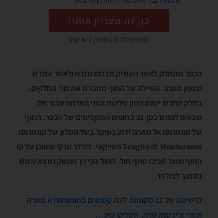
אשמח לקבל מידע מעניין (שחלקו פרסומי)
כן, זה מעניין אותי!
מחכים לכם במייל, גיא וטל
הכפר מתחלק לאזור העתיק מדרום מזרח ולאזור החדש
מצפון מערב. הטיילת על החוף מחברת את שני החלקים.
בחלק החדש ישנם המון מלונות ובתי הארחה עבור אלו
שבאים לנפוש בטן-גב בחופים המקסימים של הכפר. החוף
של מונטרוסו אל מארה ידוע בעיקר בשל הסלע של מונטרוסו
Scoglio di Monterosso האייקוני. בולדר ענקי ששוכן על קו
החוף ואוגר סביבו סחף חול. החול הכי רך ועמוק נמצא ממש
בסמוך לבולדר
.
לרשימה של 11 מקומות לינה קסומים במונטרוסו א מארה
וכפרי צ'ינקווה טרה, הקליקו כאן…