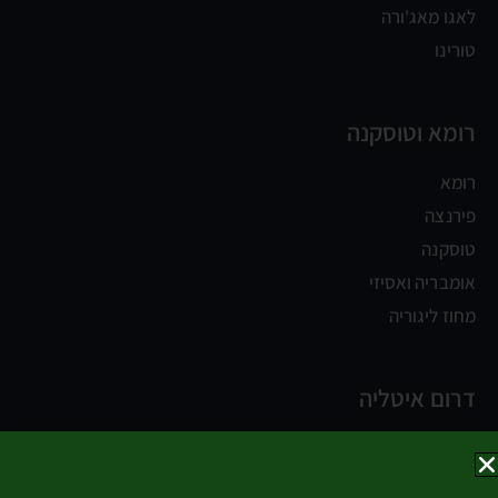
לאגו מאג'ורה
טורינו
רומא וטוסקנה
רומא
פירנצה
טוסקנה
אומבריה ואסיזי
מחוז ליגוריה
דרום איטליה
נאפולי
קמפניה וחוף אמלפי