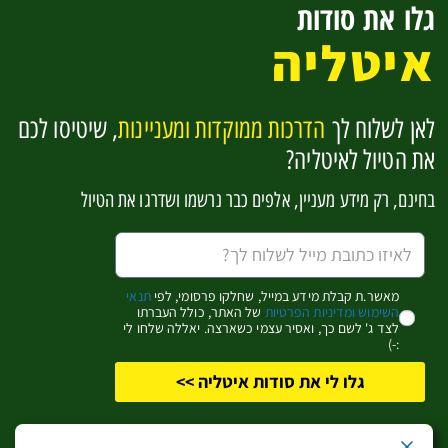
גלו את סודות
החוף האדריאטי
איטליה
בזיליקטה וקלבריה
סיציליה
לאן לשלוח לך
הדרכות ממוקדות ומעניינות
, שיטיסו לכם
להפוך למומחים לאיטליה בקליק אחד
את הטיול לאיטליה?
בחינם, רק מידע מעניין, אלפים כבר נרשמו ושדרגו את הטיול
אשמח לקבל מידע מעניין (שחלקו פרסומי)
כן, זה מעניין אותי!
מאשר.ת קבלת מידע במייל, שחלקו פרסומי, לפי
תנאי
השימוש ומדיניות הפרטיות
של האתר, כולל העברתו
לצד ג' לשם כך, ואסיר עצמי כשארצה. יאללה שלחו לי
:-)
גלו לי את סודות איטליה >>