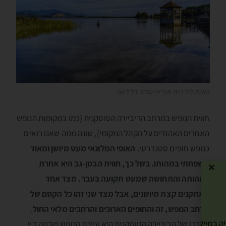
האגם ליד בית פוצ'יני טורה דל לאגו
חווית הנופש במרחב הריביירה הטוסקנית (כמו במקומות הנופש
האחרים האהודים על הקהל המקומי), שונה ממה שאנו רואים
כנופש חופים סטנדרטי.
האופי המלונאי מעט מיושן ומאוד
משפחתי במהותו. בשל כך, חווית הבטן-גב היא אחרת
במהותה והתחושה שמעט תקועה בעבר. מצד אחד
המתקנים קצת מיושנים, אבל מצד שני זהו כל הקסם של
מרחב הנופש, זה והחופים הארוכים והרחבים מלאי החול
.
ה במייל שלך! »
המרכז של הריביירה הטוסקנית היא עיירת הנופש פורטה דיי