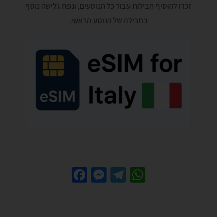
זכרו להוסיף חבילות עבור כל הנוסעים, ונפח גלישה נוסף
בחבילה של הנוסע הראשי.
Fa
M
Te
W
ce
es
le
h
b
se
gr
at