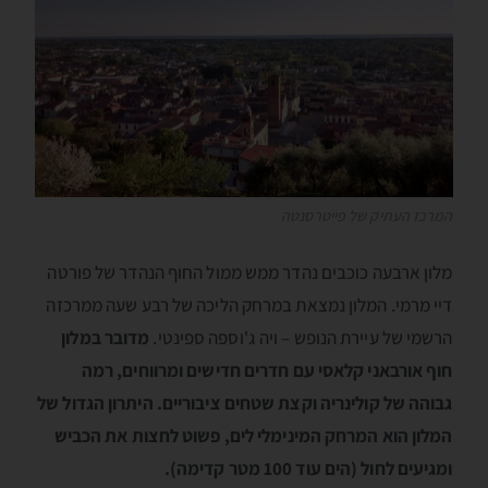
המרכז העתיק של פייטרסנטה
מלון ארבעה כוכבים נהדר ממש ממול החוף הנהדר של פורטה
דיי מרמי. המלון נמצאת במרחק הליכה של רבע שעה ממרכזה
הרשמי של עיירת הנופש – ויה ג'וספה ספינטי.
מדובר במלון
חוף אורבאני קלאסי עם חדרים חדישים ומרווחים, רמה
גבוהה של קולינריה וקצת שטחים ציבוריים. היתרון הגדול של
המלון הוא המרחק המינימלי לים, פשוט לחצות את הכביש
ומגיעים לחול (הים עוד 100 מטר קדימה).