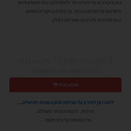
כגון בוקינג או טריפאדווייזור ולנסות להבין מה המגרעות או
היתרונות של המלון הנבחר. על בסיס הביקורות וחוויות
האורחים ניתן להבין מה מתרחש במלון.
פינת ההזמנות וההנחות
כדאי לעבור בין הלשוניות!
eSIM מהיר
לחצו כאן למידע על חבילות eSIM טובות לאיטליה…
מהירות, יציבות ובמחיר משתלם.
אל תסתמכו על סים מקומי…