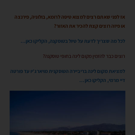
אז לפני שאתם רצים למצוא טיסה לרומא, בולוניה, פירנצה
או פיזה רוצים קצת להכיר את האזור?
לכל מה שצריך לדעת על טיול בטוסקנה, הקליקו כאן…
רוצים כבר להזמין מקום לינה בחופי טוסקנה?
למציאת מקום לינה בריביירה הטוסקנית מויארג'יו עד פורטה
דיי מרמי, הקליקו כאן…