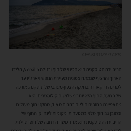
מרינה די קאררה בשקיעה
הריביירה הטוסקנית היא הכינוי של חוף ורזילה Versilia, הלידו
הארוך והרציף שנמתח צפונית מעיירת הנופש ויארג'יו עד
למרינה די קאררה בחלקה הצפון-מערבי של טוסקנה. אורכה
של רצועת החוף היא יותר משלושים קילומטרים והיא
מתאפיינת בחופים חוליים רחבים מאוד, מתקני חוף מעולים
וכמובן גב חוף מלא במסעדות ומקומות לינה. קו החוף של
הריביירה הטוסקנית הוא אחד משורה רחבה של חופי טיילות
לידו באיטליה שפופולאריות מאוד בעיקר על האיטלקים עצמם.