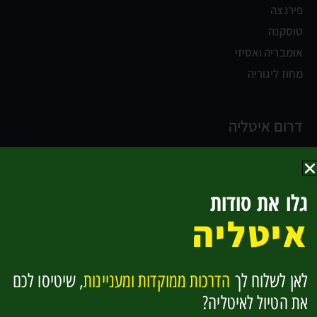
פירנצה
טוסקנה
אומבריה ואסיזי
מחוז ליגוריה
דרום איטליה
נאפולי
קמפניה וחוף אמלפי
גלו את סודות
החוף האדריאטי
איטליה
בזיליקטה וקלבריה
סיציליה
לאן לשלוח לך
הדרכות ממוקדות ומעניינות
, שיטיסו לכם
להפוך למומחים לאיטליה בקליק אחד
את הטיול לאיטליה?