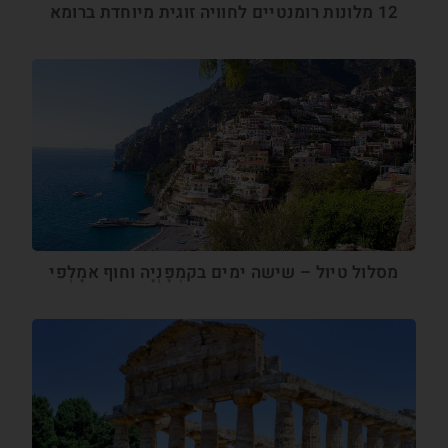
12 מלונות רומנטיים לחוויה זוגית מיוחדת ברומא
מסלול טיול – שישה ימים בקמְפָּנְיָה וחוף אמָלְפי