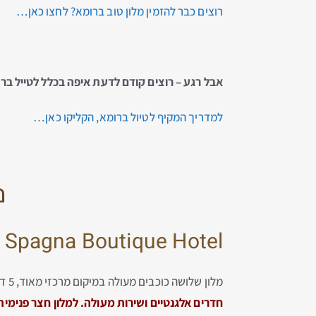
רוצים כבר להזמין מלון טוב ברומא? לחצו כאן…
אבל רגע – רוצים קודם לדעת איפה בכלל לטייל בר
למדריך המקיף לטיול ברומא, הקליקו כאן…
מלו
Spagna Boutique Hotel
מלון שלושה כוכבים מעולה במיקום מרכזי מאוד, 5 דקות מפיאצה די ספניה ממזרח ו-5 דקות מהויה דל קורסו ממערב.
חדרים אלגנטיים ושירות מעולה. למלון חצר פנימי