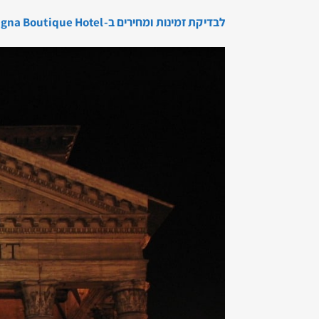
לבדיקת זמינות ומחירים ב-Charme Spagna Boutique Hotel, הקליקו כאן…