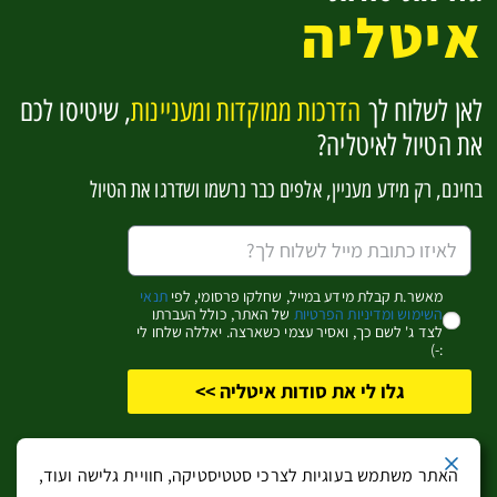
איטליה
בזיליקטה וקלבריה
סיציליה
לאן לשלוח לך
הדרכות ממוקדות ומעניינות
, שיטיסו לכם
להפוך למומחים לאיטליה בקליק אחד
את הטיול לאיטליה?
בחינם, רק מידע מעניין, אלפים כבר נרשמו ושדרגו את הטיול
אשמח לקבל מידע מעניין (שחלקו פרסומי)
כן, זה מעניין אותי!
מאשר.ת קבלת מידע במייל, שחלקו פרסומי, לפי
תנאי
השימוש ומדיניות הפרטיות
של האתר, כולל העברתו
לצד ג' לשם כך, ואסיר עצמי כשארצה. יאללה שלחו לי
:-)
גלו לי את סודות איטליה >>
כל הזכויות שמורות
לבעלי האתר
. אין להעתיק מידע ממנו ללא קבלת הסכמתם
האתר משתמש בעוגיות לצרכי סטטיסטיקה, חוויית גלישה ועוד,