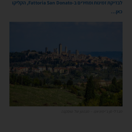
לבדיקת זמינות ומחירים ב-Fattoria San Donato, הקליקו
כאן…
מגדלי סן ג'ימיניאנו – מנהטן של טוסקנה