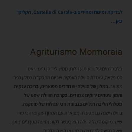
לבדיקת זמינות ומחירים ב-Castello di Casole, הקליקו
כאן…
Agriturismo Mormoraia
בלב כרמים על גבעות עגולות, ממש ליד סן ג'ימיניאנו
המופלאה, עומדת הווילה הענקית שכיום מתפקדת כמלון כפרי
מפואר.
במלון של הווילה יש חדרים מפוארים, בריכה ענקית
והמון שטחים ירוקים צמודים. בקרבת הווילה שפע של
מסלולי הליכה רגליים בגבעות הכי עגולות של טוסקנה
.
בווילה ישנה גם מסעדה מפוארת עם המזון המקומי הכי טרי
שיש. מיקומה של הווילה הוא כעשר דקות נסיעה מסן ג'ימיניאנו,
ושעה נסיעה לפירנצה מצפון או סיינה מדרום.