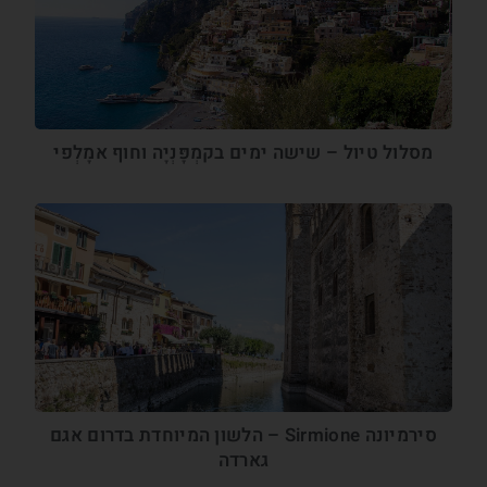
מסלול טיול – שישה ימים בקמְפָּנְיָה וחוף אמָלְפי
סירמיונה Sirmione – הלשון המיוחדת בדרום אגם
גארדה