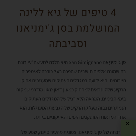
4 טיפים של גיא ללינה
המושלמת בסן ג'ימניאנו
וסביבתה
סן ג'ימינְיָאנו San Gimignano היא הלכה למעשה 'עיירונת'
בת שמונת אלפים תושבים שהפכה בעל כורכה לאימפריה
תיירותית. היא ידועה במגדלים העתיקים שמעטרים את קו
הרקיע שלה ונראים למרחוק כמעין דאון טאון מודרני שמקורו
בימי-הביניים. המראה הלא רגיל של המגדלים העתיקים
הנמתחים גבוה מעל קו הרקיע של הגבעות המעוגלות, הוא
אחד המראות הטוסקנים היפים והאייקוניים ביותר.
בקרבתה של סן ג'ימיניאנו, צפונית מהעיר סיינה, שפע של