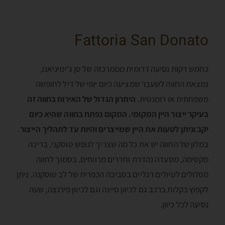
Fattoria San Donato
כחמש דקות נסיעה דרומית מממרכזה של סן ג'ימיניאנו,
נמצאת החווה לשעבר שמציעה כיום יופי של דיל לחופשה
משפחתית או רומנטית.
היתרון הגדול של האירוח בחווה זה
בעיקר ייצור היין המקומי. המקום נפתח בחווה שהיא כיום
יקב וניתן לטעות את היין שמייצרים והיות עד לתהליך הייצור
.
במלון של החווה יש את כל מה שצריך לנופש טוסקני, בריכה
מקסימה, מסעדה נהדרת וחדרים מרווחים. בסמוך לחווה
מסלולים לטיולים רגליים בסביבה הכפרית של לב טוסקנה. ניתן
לקפוץ בקלות ברכב גם לכיוון סיינה וגם לכיוון פירנצה, שעה
נסיעה לכל כיוון.