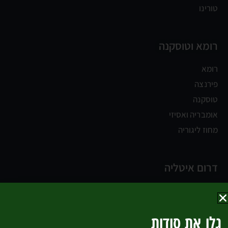
טורינו
רומא וטוסקנה
רומא
פירנצה
טוסקנה
אומבריה ואסיזי
מחוז ליגוריה
דרום איטליה
נאפולי
קמפניה וחוף אמלפי
גלו את סודות
החוף האדריאטי