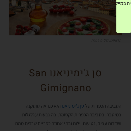
ה במייל שלך! »
הדואומו של פירנצה
סן ג'ימיניאנו San
Gimignano
הסביבה הכפרית של
סן ג'ימיניאנו
היא כנראה טוסקנה
במיטבה. בסביבה הכפרית הקסומה, בה גבעות עגלגלות
ושדרות עצים, נטועות וילות ובתי אחוזה כפריים שרבים מהם