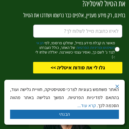
את הטיול לאיטליה?
שנקראת על שמה, נמתח קו נופש כמעט אידיאלי לאורך קו
בחינם, רק מידע מעניין, אלפים כבר נרשמו ושדרגו את הטיול
הגבול בין מחוז טוסקנה למחוז לאציו. מפיטילאנו במזרח ועד
לאורבטלו היפה, שפע עצום של אפשרויות טיול, נופש ולינה
שהם בגדר סוד כמעט כמוס של האיטלקים עצמם. מרחב
הנופש הדרום טוסקני כולל כמה מחוויות הספא והבטן-גב הכי
מאשר.ת קבלת מידע במייל, שחלקו פרסומי, לפי
תנאי
השימוש ומדיניות הפרטיות
של האתר, כולל העברתו
כייפיות שיש, מהמעיינות התרמיים של סטורניה ועד החופים
לצד ג' לשם כך, ואסיר עצמי כשארצה. יאללה שלחו לי
:-)
עוצרי הנשימה של מונטה-ארג'נטאריו. פורטו ארקולה היא יעד
גלו לי את סודות איטליה >>
הנופש המוביל בדרום טוסקנה אבל אפשר ללון גם בעיירות
בקרבתה.
האתר משתמש בעוגיות לצרכי סטטיסטיקה, חוויית גלישה ועוד,
לרשימה של 5 מלונות מושלמים לטיול במרמה ודרום
בהתאם למדיניות הפרטיות. המשך הגלישה באתר מהווה
טוסקנה, הקליקו כאן…
הסכמה לכך.
קרא עוד...
הבנתי
זמן הנסיעה מנמל התעופה הקרוב לפורטו ארקולה ונוחות
הנסיעה
– זמן הנסיעה מפורטו ארקולה לנמל התעופה