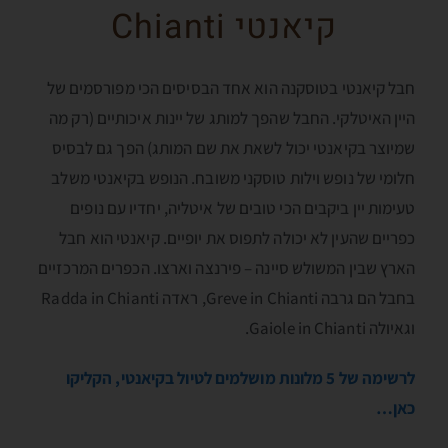
קיאנטי Chianti
חבל קיאנטי בטוסקנה הוא אחד הבסיסים הכי מפורסמים של
היין האיטלקי. החבל שהפך למותג של יינות איכותיים (רק מה
שמיוצר בקיאנטי יכול לשאת את שם המותג) הפך גם לבסיס
חלומי של נופש וילות טוסקני משובח. הנופש בקיאנטי משלב
טעימות יין ביקבים הכי טובים של איטליה, יחדיו עם נופים
כפריים שהעין לא יכולה לתפוס את יופיים. קיאנטי הוא חבל
הארץ שבין המשולש סיינה – פירנצה וארצו. הכפרים המרכזיים
בחבל הם גרבה Greve in Chianti, ראדה Radda in Chianti
וגאיולה Gaiole in Chianti.
לרשימה של 5 מלונות מושלמים לטיול בקיאנטי, הקליקו
כאן…