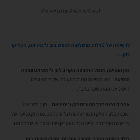
(Powered by DiscoverCars)
לרשימה של 5 וילות מושלמות לנופש בסן ג'ימיניאנו, הקליקו
כאן…
זמן הנסיעה מנמל התעופה הקרוב לסן ג'ימיניאנו ונוחות
הנסיעה
– זמן הנסיעה ממנל התעופה של פירנצה לסן
ג'ימיניאנו הוא כשעה בלבד.
אתרים וציוני דרך סמוכים לסן ג'ימיניאנו
– סן ג'ימיניאנו
שוכנת בלב החלק הכפרי והיפה של טוסקנה, במרחק נסיעה של
עד שעה מפירנצה, סיינה וכל האטרקציות הכפריות של המחוז.
בילוי בשעות הערב, אווירה עירונית, אוכל ושופינג בסן