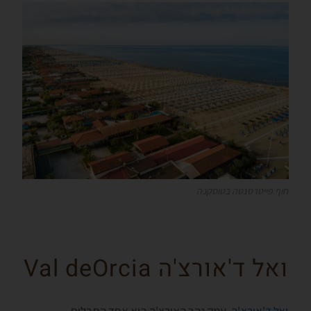
חוף פייטרסנטה בטוסקנה
ואל ד'אורצ'ה Val deOrcia
ואל ד'אורצ'ה
, עמק נהר האורצ'ה הוא אחד החבלים