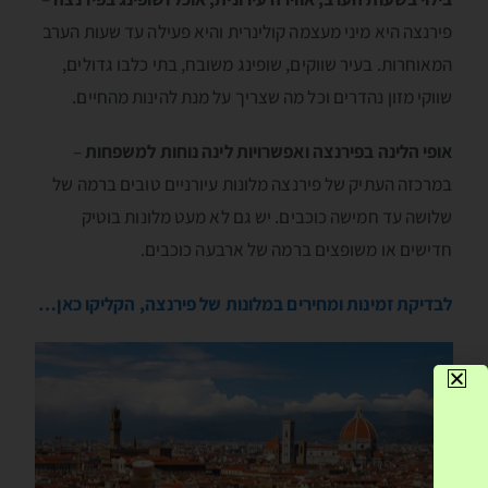
פירנצה היא מיני מעצמה קולינרית והיא פעילה עד שעות הערב
המאוחרות. בעיר שווקים, שופינג משובח, בתי כלבו גדולים,
שווקי מזון נהדרים וכל מה שצריך על מנת להינות מהחיים.
אופי הלינה בפירנצה ואפשרויות לינה נוחות למשפחות
–
במרכזה העתיק של פירנצה מלונות עיורניים טובים ברמה של
שלושה עד חמישה כוכבים. יש גם לא מעט מלונות בוטיק
חדישים או משופצים ברמה של ארבעה כוכבים.
לבדיקת זמינות ומחירים במלונות של פירנצה, הקליקו כאן…