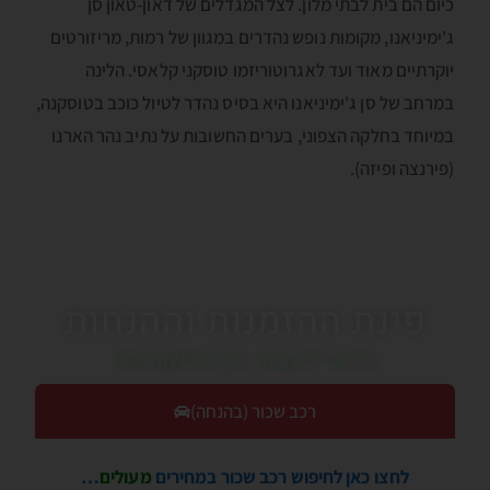
כיום הם בית לבתי מלון. לצל המגדלים של דאון-טאון סן
ג'ימיניאנו, מקומות נופש נהדרים במגוון של רמות, מריזורטים
יוקרתיים מאוד ועד לאגרוטוריזמו טוסקני קלאסי. הלינה
במרחב של סן ג'ימיניאנו היא בסיס נהדר לטיול כוכב בטוסקנה,
במיוחד בחלקה הצפוני, בערים החשובות על נתיב נהר הארנו
(פירנצה ופיזה).
פינת ההזמנות וההנחות
כדאי לעבור בין הלשוניות!
רכב שכור (בהנחה)
לחצו כאן לחיפוש רכב שכור במחירים
מעולים
…