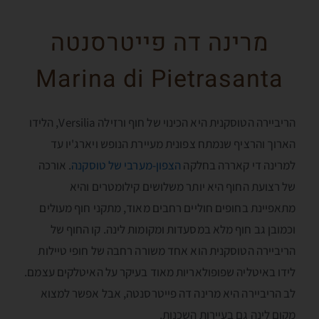
מרינה דה פייטרסנטה
Marina di Pietrasanta
הריביירה הטוסקנית היא הכינוי של חוף ורזילה Versilia, הלידו
הארוך והרציף שנמתח צפונית מעיירת הנופש ויארג'יו עד
למרינה די קאררה בחלקה
הצפון-מערבי של טוסקנה
. אורכה
של רצועת החוף היא יותר משלושים קילומטרים והיא
מתאפיינת בחופים חוליים רחבים מאוד, מתקני חוף מעולים
וכמובן גב חוף מלא במסעדות ומקומות לינה. קו החוף של
הריביירה הטוסקנית הוא אחד משורה רחבה של חופי טיילות
לידו באיטליה שפופולאריות מאוד בעיקר על האיטלקים עצמם.
לב הריביירה היא מרינה דה פייטרסנטה, אבל אפשר למצוא
מקום לינה גם בעיירות השכנות.