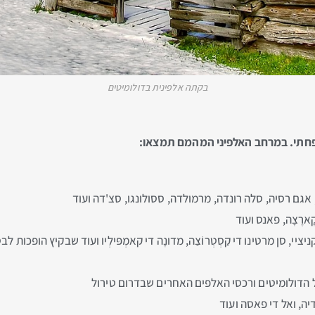
בקתה אלפינית בדולומיטים
שפחתי. במרחב האלפיני המהמם תמצאו:
גם רסיה, סלה רונדה, מרמולדה, ססולונגו, סצ'דה ועוד
ארֶצָה, פאנס ועוד
ניציי, סן מרטינו די קַסְטְרוֹצַה, מדונָה די קאמְפּילְיו ועוד שבקיץ הופכ
 הדולומיטים ורכסי האלפים האחרים שבדרום טירול
יה, ואל די פאסה ועוד