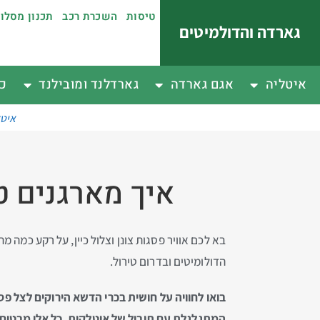
טיסות
השכרת רכב
תכנון מסלו
גארדה והדולמיטים
איטליה
אגם גארדה
גארדלנד ומובילנד
כפ
איטל
איך מארגנים ט
בא לכם אוויר פסגות צונן וצלול כיין, על רקע כמ
הדולומיטים ובדרום טירול.
בואו לחוויה על חושית בכרי הדשא הירוקים לצל פ
המתגלגלת עם תיבול של איטלקית, כל אלו מבטיח