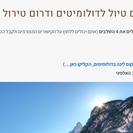
ול לדולומיטים ודרום טירול ב-4 שלבי
 השלבים
(אתם יכולים ללחוץ על הקישורים המצורפים ולקבל הס
ום לינה בדולומיטים, הקליקו כאן…
)
אלפיני