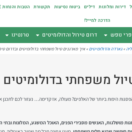
ל
דירות ומלונות
דילים
ביטוח נסיעות
תקשורת
הטבות והנחות €
הדרכה למייל!
רי נופש
דרום טירול והדולומיטים
טרנטינו
יה
»
גארדה והדולומיטים
»
איך מארגנים טיול משפחתי בדולומיטים ובדרום טיר
יול משפחתי בדולומיטים ו
ה מהפסגות היפות ביותר של האלפים? מעולה, אז קדימה… נעזור לכם לתכ
סגות מושלגות, האנשים מסבירי הפנים, האוכל המשגע, המלונות ובתי ה
ים חופשה שהיא חלום משפחתי.
מעט צפונה מכל מה שטוב באיטליה, תנוו