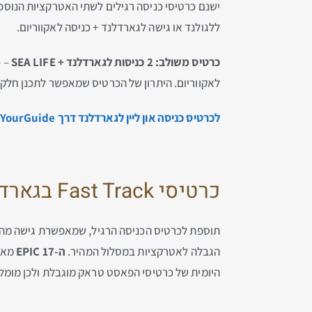
ישנם כרטיסי כניסה רגילים לשתי האטרקציות הנוס
ללגולנד או גישה לגארדלנד + כניסה לאקווריום.
כרטיס משולב: 2 כניסות לגארדלנד + SEA LIFE
לאקווריום. היתרון של הכרטיס שמאפשר לתכנן חלק
לכרטיס כניסה און ליין לגארדלנד דרך GetYourGuide, הקליקו כאן…
כרטיסי Fast Track בגארדלנד
תוספת לכרטיס הכניסה הרגיל, שמאפשרת גישה מהי
הגבלה לאטרקציות במסלול המהיר.
ה-EPIC 17
מאפשרת
היומית של כרטיסי הפאסט טראק מוגבלת ולכן מומל