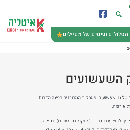
מסלולים וטיפים של מטיילים
ם
ק השעשועים
של גני שעשועים ופארקים המרוכזים בפינה הדרום
ל אירופה.
צריך לבוא עם בגד ים למתקנים הרטובים). בפארק
מקטעים המתאימים לילדים בכל הגילאים, החל מפעוטות ועד לבני נוער. מתחם הפארק כולל את גארדלנד פארק Gardaland Park, גארדלנד סי-לייף Gardaland Sea-Life