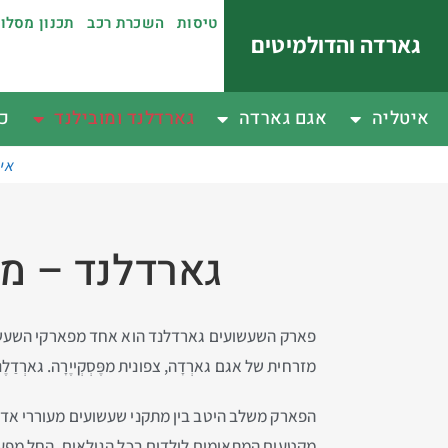
טיסות
השכרת רכב
תכנון מסלו
גארדה והדולמיטים
איטליה
אגם גארדה
גארדלנד ומובילנד
כפ
אי
גארדלנד – מ
פארק השעשועים גארדלנד הוא אחד מפארקי השעשועים
מזרחית של אגם גארְדָה, צפונית מפֶּסְקְייֶרָה. גא
הפארק משלב היטב בין מתקני שעשועים מעוררי אדרנל