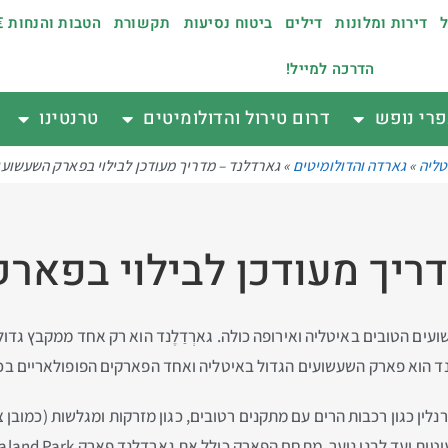
ל
דירות ומלונות
דילים
ביטוח נסיעות
תקשורת
הטבות והנחות €
הדרכה למייל!
רי נופש
דרום טירול והדולומיטים
טרנטינו
טליה
»
גארדה והדולומיטים
»
גארדלנד – מדריך מעודכן לבילוי בפארק השעשועי
דריך מעודכן לבילוי בפאר
 הטובים באיטליה ואירופה כולה. גארְדַלֶנד הוא רק אחד ממקבץ גדול 
רְדַלֶנד הוא פארק השעשועים הגדול באיטליה ואחד הפארקים הפופולאריים בכ
ין כגון רכבות הרים עם מתקנים רטובים, כגון מזרקות ומגלשות (כמובן 