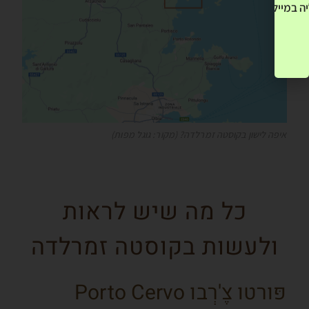
ה במייל שלך! »
איפה לישון בקוסטה זמרלדה? (מקור: גוגל מפות)
כל מה שיש לראות
ולעשות בקוסטה זמרלדה
פּורטו צֶ'רְבו Porto Cervo