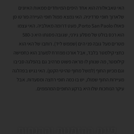
האי טאבאלורה הוא אחד היפים המיוחדים ממאות האיונים
שלארוך חופי סרדיניה. האי נמצא ממול חופי העיירה פורטו סן
פאולו Porto San Paolo, מעט דרומה מאולביה. האי עצמו
הוא רכס בולט של מסלע גירני, שגובה פסגתו היא כ-580
מטרים מעל גובה פני הים (שממש ליד). רוחבו של האי הוא
כחצי קילמטר בלבד, אבל אורכו ממזרח למערב הוא כחמישה
קילומטר, מה שנותן לו מראה פשוט מרהיב גם בהפלגה סביבו
וגם מכיוון החוף (למשל מחוף טהיטי הקטן). האי נגיש בפהלגה
מעיירות החוף שמולו, יש בו כמה חופי רחצה ומסעדות. אבל
עיקר הנוחכות שלו היא ברקע החופים המהממים.
פינת ההזמנות וההנחות