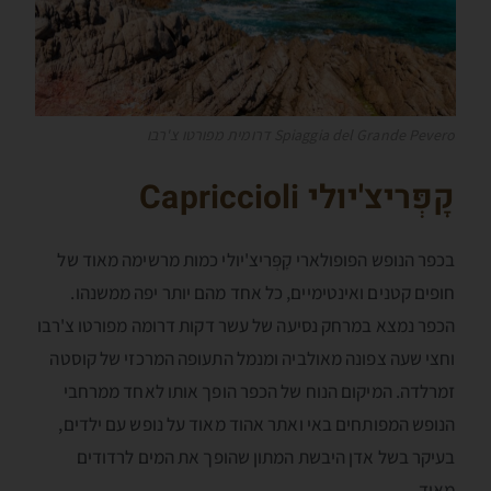
Spiaggia del Grande Pevero דרומית מפורטו צ'רבו
קָפְּריצ'יולי Capriccioli
בכפר הנופש הפופולארי קָפְּריצ'יולי כמות מרשימה מאוד של
חופים קטנים ואינטימיים, כל אחד מהם יותר יפה ממשנהו.
הכפר נמצא במרחק נסיעה של עשר דקות דרומה מפורטו צ'רבו
וחצי שעה צפונה מאולביה ומנמל התעופה המרכזי של קוסטה
זמרלדה. המיקום הנוח של הכפר הופך אותו לאחד ממרחבי
הנופש המפותחים באי ואתר אהוד מאוד על נופש עם ילדים,
בעיקר בשל אדן היבשת המתון שהופך את המים לרדודים
מאוד.