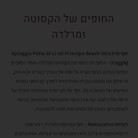
החופים של הקסוטה
זמרלדה
חוף פּרינְציפֶה Principe Beach
(או Spiaggia Poltu Di Li
Cogghj)
– החוף הכי מפורסם בקוסטה זְמֶרָלְדָה ואחד החופים
היפים בעולם. החוף נקרא על שמו של הנסיך קארים אגא חאן,
מי שיזם את תנופת הבנייה התיירותית לאורך קו החוף בשנות
השישים של המאה ה-20. חוף של חצי סהר עם מפנה מזרחי על
פיסת חול רחבה, עם אדן יבשת מתון מאוד שמאפשר כניסה
לעומק הים. הצבע של המים זאת חוויה לכשעצמה.
רומָזינו Romazzino
– חוף עם מפנה מזרחי, רבע שעה
דרומית מפּורטו צֶ'רְבו ולא רחוק מחוף פרינציפה. אותו עיקרון