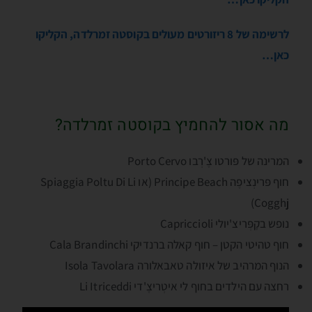
לרשימה של 8 ריזורטים מעולים בקוסטה זמרלדה, הקליקו
כאן…
מה אסור להחמיץ בקוסטה זמרלדה?
המרינה של פּורטו צֶ'רְבו Porto Cervo
חוף פּרינְציפֶה Principe Beach (או Spiaggia Poltu Di Li
Cogghj)
נופש בקָפְּריצ'יולי Capriccioli
חוף טהיטי הקטן – חוף קאלה ברנדיקי Cala Brandinchi
הנוף המרהיב של איזולה טאבאלורה Isola Tavolara
רחצה עם הילדים בחוף לי איטְריצֶ'די Li Itriceddi