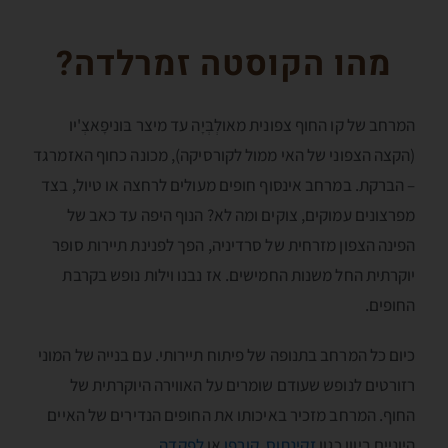
מהו הקוסטה זמרלדה?
המרחב של קו החוף צפונית מאולְבְּיָה עד מיצר בּוניפָאצְ'יו
(הקצה הצפוני של האי ממול לקורסיקה), מכונה כחוף האזמרגד
– הברקת. במרחב אינסוף חופים מעולים לרחצה או טיול, בצד
מפרצונים עמוקים, צוקים ומה לא? הנוף היפה עד כאב של
הפינה הצפון מזרחית של סרדיניה, הפך לפנינת תיירות סופר
יוקרתית החל משנות החמישים. אז נבנו וילות נופש בקרבת
החופים.
כיום כל המרחב בתנופה של פיתוח תיירותי. עם בנייה של המוני
רזורטים לנופש שעודם שומרים על האווירה היוקרתית של
החוף. המרחב מזכיר באיכותו את החופים הנדירים של האיים
היוניים ביוון כגון
זקינתוס
,
קורפו
או
לפקדה
.