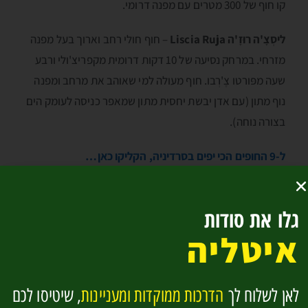
קו חוף של 300 מטרים עם מפנה דרומי.
ליסְצָ'ה רוּזָ'ה Liscia Ruja
– חוף חולי רחב וארוך בעל מפנה
מזרחי. במרחק נסיעה של 10 דקות דרומית מקפריצ'ולי ורבע
שעה מפּורטו צֶ'רְבו. חוף מעולה למי שאוהב את מרחב ומפנה
נוף מתון (עם אדן יבשת יחסית מתון שמאפר כניסה לעומק הים
בצורה נוחה).
ל-9 החופים הכי יפים בסרדיניה, הקליקו כאן…
גלו את סודות
איטליה
לאן לשלוח לך
הדרכות ממוקדות ומעניינות
, שיטיסו לכם