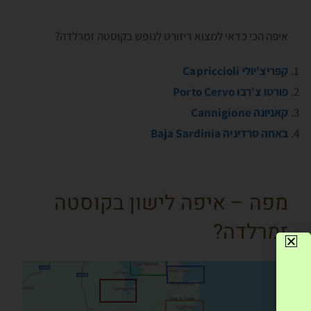
איפה הכי כדאי למצוא ריזורט לנופש בקוסטה זמרלדה?
קָפְּריצ'יולי Capriccioli
פורטו צ'רבו Porto Cervo
קאניונה Cannigione
באחה סרדיניה Baja Sardinia
מפה – איפה לישון בקוסטה
זמרלדה?