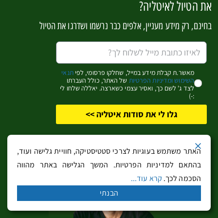
את הטיול לאיטליה?
לגונה בקוסטה זמרלדה
בחינם, רק מידע מעניין, אלפים כבר נרשמו ושדרגו את הטיול
Fa
M
Te
W
ce
es
le
h
b
se
gr
at
מאשר.ת קבלת מידע במייל, שחלקו פרסומי, לפי
תנאי
השימוש ומדיניות הפרטיות
של האתר, כולל העברתו
o
n
a
sA
לצד ג' לשם כך, ואסיר עצמי כשארצה. יאללה שלחו לי
:-)
o
g
m
p
יש לך שאלה? רוצה להגיב?
גלו לי את סודות איטליה >>
k
er
p
האתר משתמש בעוגיות לצרכי סטטיסטיקה, חוויית גלישה ועוד,
בהתאם למדיניות הפרטיות. המשך הגלישה באתר מהווה
הסכמה לכך.
קרא עוד...
הבנתי