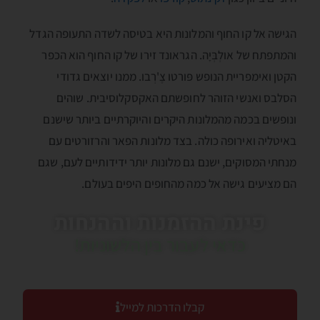
הגישה אל קו החוף והמלונות היא בטיסה לשדה התעופה הגדל
והמתפתח של אולְבְּיָה. הגראונד זירו של קו החוף הוא הכפר
הקטן ואימפריית הנופש פּורטו צֶ'רְבו. ממנו יוצאים גדודי
הסלבס ואנשי הזוהר לחופשתם האקסקלוסיבית. שוהים
ונופשים בכמה מהמלונות היקרים והיוקרתיים ביותר שישנם
באיטליה ואירופה כולה. בצד מלונות הפאר והרזורטים עם
מנחתי המסוקים, ישנם גם מלונות יותר ידידותיים לעם, שגם
הם מציעים גישה אל כמה מהחופים היפים בעולם.
פינת ההזמנות וההנחות
כדאי לעבור בין הלשוניות!
קבלו הדרכות למייל