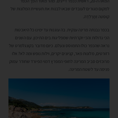
המאה ה-20, ראשית ככפר דייגים. מהר מאוד הפך הכפר
למקום מגורים לעובדים שבאו לבנות את תעשיית המלונות של
קוסטה זְמֶרָלְדָה.
בכפר נבנתה מרינה ענקית. בה עוגנות עד ימינו כל היאכטות
הכי גדולות והכי יוקרתיות שמפליגות בים התיכון. עם השנים
נראה שהכפר כולו התמוסס ונעלם. כיום מדובר בקונגלמרט של
רזורטים, מלונות פאר, קניונים יקרים, וילות נופש ומה לא? אלו
מרוכזים סביב המרינה לחופי המפרץ דמוי הפיורד שחודר עמוק
פנימה עד לשטח המרינה.