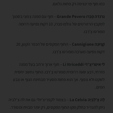
כמו חוף פרינציפה רק פחות גלאם.
גרנדה פֶּבֶרו Grande Pevero
– חוף עם מפנה צפוני בסמוך
למקבץ הרזורטים של גולפו פברו, 10 דקות נסיעה דרומה
מפּורטו צֶ'רְבו.
קָנְיונֶה Cannigione
– החוף המקסים של הכפר הקטן, 20
דקות נסיעה מערבה מפּורטו צֶ'רְבו.
לי איטְריצֶ'די Li Itriceddi
– חוף ארוך ורחב בעל מפנה
מזרחי, רבע שעה דרומית מפּורטו צֶ'רְבו. החוף נחשב יחסית
לשקט ולא צפוף. אך הוא פחות מסעיר מבחינת הנוף או צבע
המים.
לָה צֶ'לְבְיָה La Celvia
– בצמוד לקפריצ'יולי גם את לה צ'לביה
ניתן להגדיר כחלק מקו החוף המקסים, רק יותר מבוית ומסודר.