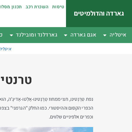
טיסות
השכרת רכב
תכנון מסלו
גארדה והדולמיטים
איטליה
אגם גארדה
גארדלנד ומובילנד
כפ
איטליה
טרנטינ
נפת טְרֶנְטינו, חצי ממחוז טְרֶנְטינו-אָלְטו-אָדיג
הכפרי הקסום וההיסטורי. כמו החלק "הגרמני" בצפו
וכפרים אלפּיניים שלווים.