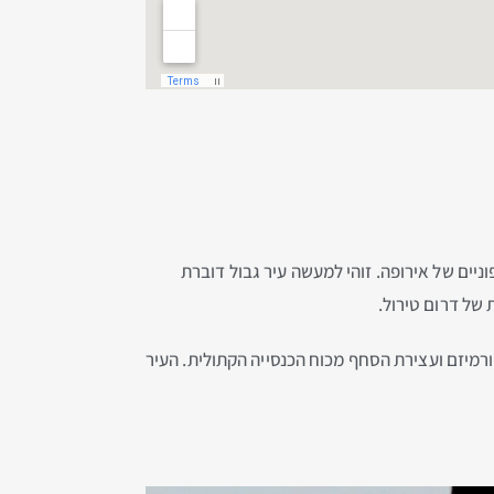
קים הצפוניים של אירופה. זוהי למעשה עיר גבול דוברת
של דרום טירול.
ועידת טרנט שנערכה בעיר בשנת באמצע המאה ה-16, כמרכז לקאונטר-רפורמיזם ועצירת הסחף מכוח הכנסייה הקתולית. העיר