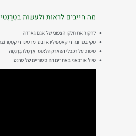
מה חייבים לראות ולעשות בטְרֶנְטינ
לחקור את חלקו הצפוני של אגם גארדה
סקי במדונָה די קאמְפּילְיו או בסן מרטינו די קַסְטְרוֹצַה
טיפוס על רכבלי הפארק הלאומי אָדָמֶלו בְּרֶנְטָה
טיול אורבאני באתרים ההיסטוריים של טרנטו