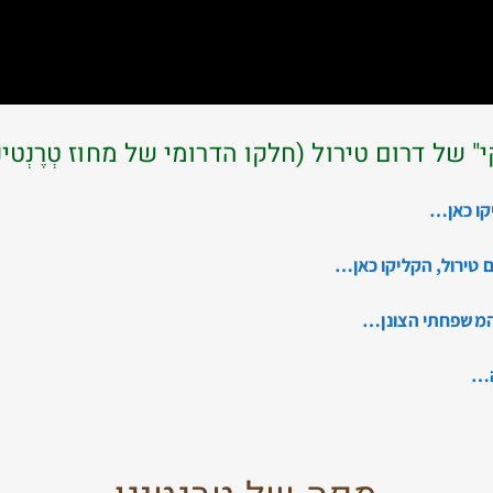
ל דרום טירול (חלקו הדרומי של מחוז טְרֶנְטינו אָ
יקו כאן…
 טירול, הקליקו כאן…
 המשפחתי הצונן…
ה…