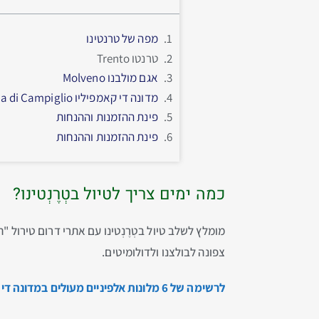
מפה של טרנטינו
טרנטו Trento
אגם מולבנו Molveno
מדונה די קאמפיליו Madonna di Campiglio
פינת ההזמנות וההנחות
פינת ההזמנות וההנחות
כמה ימים צריך לטיול בטְרֶנְטינו?
מומלץ לשלב טיול בטְרֶנְטינו עם אתרי דרום טירול
צפונה לבולצנו ולדולומיטים.
לרשימה של 6 מלונות אלפיניים מעולים במדונה די קמפיליו, הקליקו כאן…