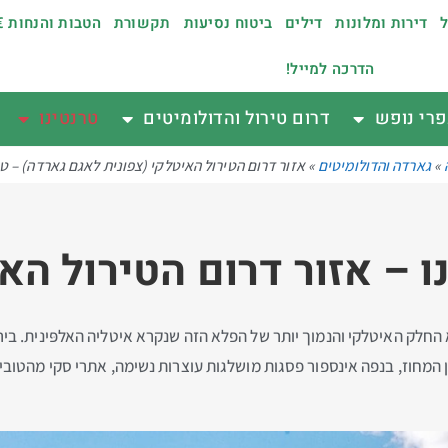
ל
דירות ומלונות
דילים
ביטוח נסיעות
תקשורת
הטבות והנחות €
הדרכה למייל!
רי נופש
דרום טירול והדולומיטים
טרנטינו
»
גארדה והדולומיטים
»
אזור דרום הטירול האיטלקי (צפונית לאגם גארדה) – טר
ו – אזור דרום הטירול הא
ֶ'ה, הוא החלק האיטלקי והנמוך יותר של הפלא הזה שנקרא איטליה האלפּינית
ן המחוז, בנפה אינספור פסגות מושלגות עוצרות נשימה, אתרי סקי מהטוב