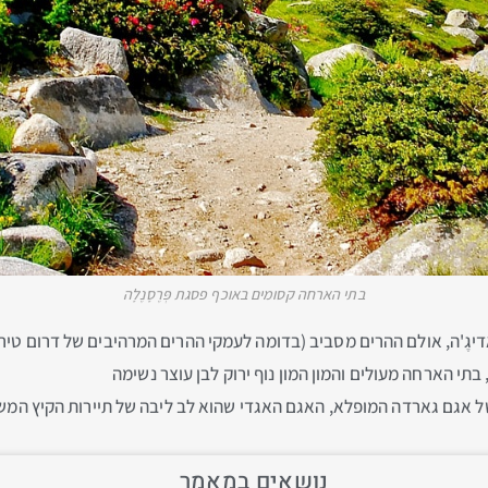
בתי הארחה קסומים באוכף פסגת פְּרֶסָנֶלָה
דיגֶ'ה, אולם ההרים מסביב (בדומה לעמקי ההרים המרהיבים של דרום טיר
בתי הארחה מעולים והמון המון נוף ירוק לבן עוצר נשימה
ל אגם גארדה המופלא, האגם האגדי שהוא לב ליבה של תיירות הקיץ המ
נושאים במאמר