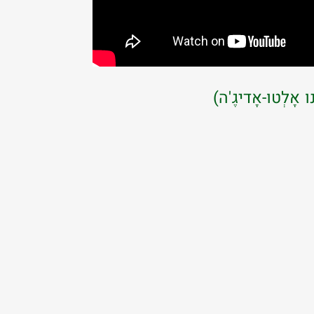
לְטו-אָדיגֶ'ה)