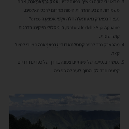
מבּאני די לוקָה נמשיך צפונה לכיוון
עמק גְרָפָאנְיָאנָה
, אחת
משמורות הטבע ההרריות היפות מדרום לרכס האלפים.
נעצור
בפארק נאטוראלֶה דלה אלְפּי אפּואָנֶה
Parco
Naturale delle Alpi Apuane, בו מסלולי הייקינג בדרגות
קושי שונות.
מהפארק נרד לכפר
קסטלנואבו די גְרָפָאנְיָאנָה
הציורי לטיול
קצר.
נמשיך בנסיעה של שעתיים צפונה בדרך של כפרים הרריים
קטנים ונרד לקו החוף לעיר לה ספציה.