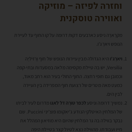
וחזרה לפיזה – מוזיקה
ואווירה טוסקנית
מקרָארָה ניסע כארבעים דקות דרומה על קו החוף עד לעיירת
הנופש ויארֶג'ו.
ויארֶג'ו
היא הגדולה מבין עיירות הנופש של חוף וֶרְזילִיָה
Versilia, יש בה טיילת מקסימה מלאה במסעדות ובתי-קפה
וכמובן גם חופי רחצה. החוף החולי בעיר הוא רחב מאוד,
כמעט מאה מטרים של רצועת חוף המפרידה בין העיירה
לבין הים.
נמשיך דרומה וניסע
לכפר טורֶה דל לאגו
מדרום לעיר לביתו
של המלחין האיטלקי הנודע ג'יאקומו פּוּצ'יני Puccini. שם
נבקר בווילה בה גר המלחין שהיום היא מוזיאון המהלל את
חייו ועבודתו. מהווילה נצא לטיול קצר בטיילת היפה