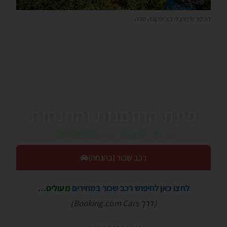
הכפר וֶרְנָאצָה בצ'ינקווה טרה
פינת ההזמנות וההנחות
כדאי לעבור בין הלשוניות!
רכב שכור (בהנחה)
לחצו כאן לחיפוש רכב שכור במחירים
מעולים
…
(דרך Booking.com Cars)