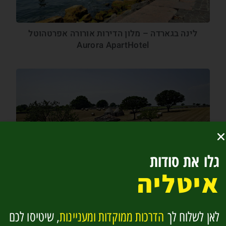
לינה בגארדה – מלון הדירות אורורה אפרטהוטל
Aurora ApartHotel
גלו את סודות
איטליה
12 מלונות לנופש מושלם בפוליה ומאטרה
לאן לשלוח לך
הדרכות ממוקדות ומעניינות
, שיטיסו לכם