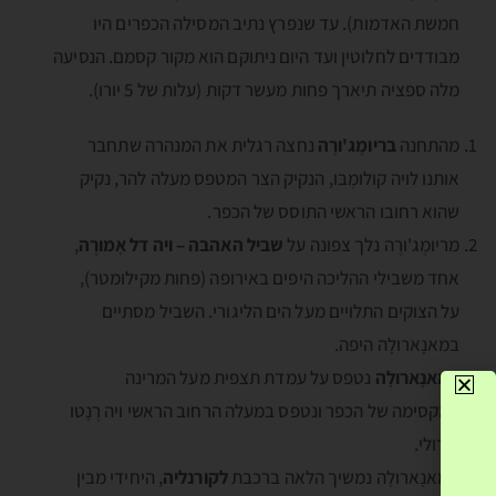
חמשת האדמות). עד שנפרץ נתיב המסילה הכפרים היו
מבודדים לחלוטין ועד היום ניתוקם הוא מקור קסמם. הנסיעה
מלה ספציה תיארך פחות מעשר דקות (עלות של 5 יורו).
מהתחנה
בריומֶג'ורֶה
נחצה רגלית את המנהרה שתחבר
אותנו לויה קולומְבּו, הנקיק הצר המטפס מעלה להר, נקיק
שהוא רחובו הראשי התוסס של הכפר.
מריומֶג'ורֶה נלך צפונה על
שביל האהבה – ויה דל אָמורֶה
,
אחד משבילי ההליכה היפים באירופה (פחות מקילומטר),
על הצוקים התלויים מעל הים הליגורי. השביל מסתיים
במאנָארולָה היפה.
במאנָארולָה
נטפס על עמדת תצפית מעל המרינה
המקסימה של הכפר ונטפס במעלה הרחוב הראשי ויה רֶנָטו
בּירולי.
ממאנָארולָה נמשיך הלאה ברכבת
לקורנליה
, היחידי מבין