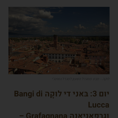
לוקה – מבט ממגדל השעון למגדל גואינג'י
יום 3: בּאני די לוקָה
Bangi di
Lucca
ו
גְרָפָאנְיָאנָה
Grafagnana –