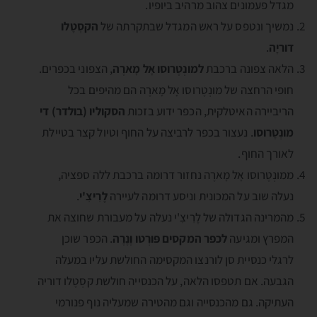
מגדל פעמונים צהוב מרהיב ביופיו.
נמשיך ונטפס על ראש המגדל שבתקרתה של
הקסְטֶלו
דוריָה
.
הלאה צפונה ברכבת
למונְטֶרוסו אָל מָארֶה
, הצפוני בכפרים.
חופי הרחצה של מונְטֶרוסו אָל מָארֶה הם מהיפים בכל
הריביירה האיטלקית, הכפר ידוע בזכות
הסקוליו (בולדר) די
מונְטֶרוסו
. נעצור בכפר לרביצה על החוף וטיול קצר בטיילת
לאורך החוף.
ממונְטֶרוסו אָל מָארֶה נחזור דרומה ברכבת ללה ספציה,
נעלה שוב על המכונית וניסע דרומה לעיירה
לֶרִיצִ'י
.
מהמרינה הגדולה של לֶרִיצִ'י נעלה על מעבורת שחוצה את
המפרץ ומגיעה
לכפר המקסים פּורְטו וֶנֶרֶה
. הכפר שוכן
לרגלי כנסיית סן לורנצו המקסימה החולשת עליו במעלה
הגבעה. אם תטפסו הלאה, על הכנסייה חולשת קסְטֶלו דוריה
העתיקה. גם מהכנסייה וגם מהטירה שמעליה נוף פנורמי