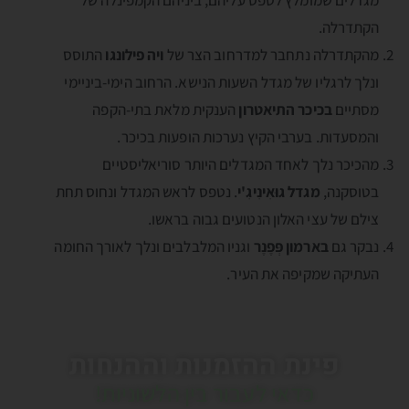
מגדלים שמומלץ לטפס עליהם, ביניהם הקמפינלה של
הקתדרלה.
מהקתדרלה נתחבר למדרחוב הצר של
ויה פילונגו
התוסס
ונלך לרגליו של מגדל השעות הנישא. הרחוב הימי-ביניימי
מסתיים
בכיכר התיאטרון
הענקית מלאת בתי-הקפה
והמסעדות. בערבי הקיץ נערכות הופעות בכיכר.
מהכיכר נלך לאחד המגדלים היותר סוריאליסטיים
בטוסקנה,
מגדל גוּאִינִיגִ'י
. נטפס לראש המגדל ונחוס תחת
צילם של עצי האלון הנטועים גבוה בראשו.
נבקר גם
בארמון פְּפֶנֶר
וגניו המלבלבים ונלך לאורך החומה
העתיקה שמקיפה את העיר.
פינת ההזמנות וההנחות
כדאי לעבור בין הלשוניות!