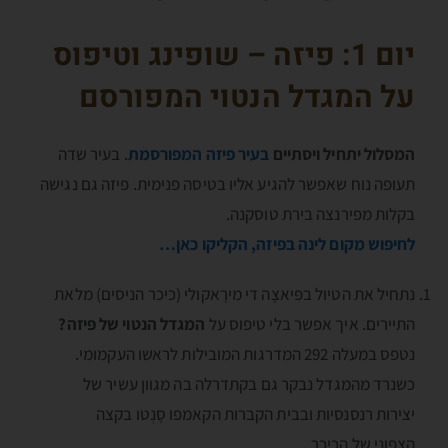
יום 1: פיזה – שופינג וטיפוס
על המגדל הנטוי המפורסם
המסלול יתחיל ויסתיים
בעיר פיזה המפורסמת
. בעיר שדה
תעופה נוח שאפשר להגיע אליו בטיסה פנימית. פיזה גם נגישה
בקלות מפירנצה בירת טוסקנה.
לחיפוש מקום לינה בפיזה, הקליקו כאן…
נתחיל את הטיול בפִּיאצָה די מירָאקולי (כיכר הניסים) מלאת
התיירים. איך אפשר בלי טיפוס על
המגדל הנטוי של פּיזה?
נטפס במעלה 292 המדרגות המובילות לראשו העקמומי.
כשנרד מהמגדל נבקר גם בקתדרלה בה מגוון עשיר של
יצירות רנסנסיות ובבית הקברות הקאמפו סָנְטו בקצה
הצפוני של הכיכר.