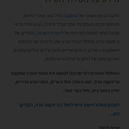
חלקה הצפון-מערבי של
טוסקנה
כולל כמה אתרי תיירות
מהמפורסמים בעולם (מי אמר מגדל פיזה?), טבע הררי פראי
וקרבה נוחה לפנינת התיירות של
ליגוריה השכנה
, הכפרים של
צ'ינקווה טרה. מסלול הטיול מציע את כל הכיף של התרבות
הטוסקנית בשילוב רכסים הרריים מהם יורדים נחלים קסומים
ואת קו החוף של דרום הריביירה האיטלקית.
המסלול מתאים למי שרוצה לטעום את טעמי מערב טוסקנה
וצ'ינקווה טרה. הוא משלב טיול בערים, בנופי טבע הרריים,
שייט במפרצים, טיול כפרי ועוד.
לתכנון מסלול וייעוץ אישי לטיול בצ'ינקווה טרה, הקליקו
כאן…
איפה לנים?