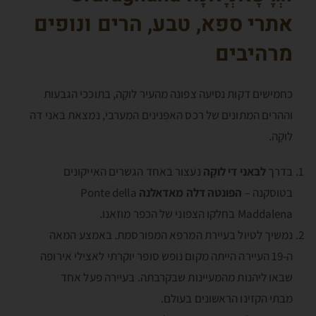
אתרי ספא,
טבע, הרים ונופים
מרהיבים
כחמישים דקות נסיעה צפונה מהעיר לוקָה, בתוככי הגבעות
וההרים המתונים של רכס האפְּנינים המערבי, נמצאת בּאני דה
לוקָה.
בדרך
לבּאני די לוקָה
נעצור באחד הגשרים האייקונים
בטוסקנה –
הפונטה דלה מאדאלנה
Ponte della
Maddalena בחלקו הצפוני של הכפר מוזאנו.
נמשיך לטיול בעיירת המרפא המפורסמת. באמצע המאה
ה-19 העיירה הייתה מקום נופש סופר יוקרתי לאצילי אירופה
שבאו ליהנות מהמעיינות שבקרבתה. בעיירה פעל אחד
מבתי הקזינו הראשונים בעולם.