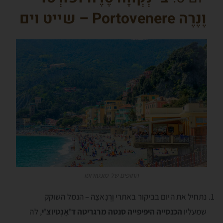
וֶנֶרֶה
Portovenere – שייט וים
החופים של מונטורוסו
נתחיל את היום בביקור באתרי וֶרְנָאצָה – הנמל השוקק
שמעליו
הכנסייה היפיפייה סנטה מרגריטה ד'אָנְטיוצ'י
, לה