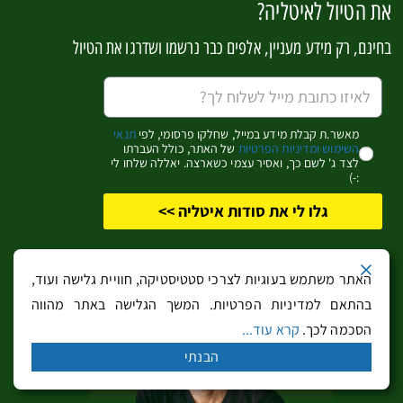
את הטיול לאיטליה?
בחינם, רק מידע מעניין, אלפים כבר נרשמו ושדרגו את הטיול
מאשר.ת קבלת מידע במייל, שחלקו פרסומי, לפי
תנאי
הפנתאון Pantheon – טעימה מרומא העתיקה בלב
השימוש ומדיניות הפרטיות
של האתר, כולל העברתו
העיר המודרנית
לצד ג' לשם כך, ואסיר עצמי כשארצה. יאללה שלחו לי
:-)
גלו לי את סודות איטליה >>
האתר משתמש בעוגיות לצרכי סטטיסטיקה, חוויית גלישה ועוד,
בהתאם למדיניות הפרטיות. המשך הגלישה באתר מהווה
הסכמה לכך.
קרא עוד...
הבנתי
פארמה היפה – מולדת גבינת הפּרמזן