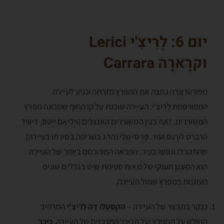
יום 6: לֶרִיצִ'י
Lerici
ו
קרָארָה
Carrara
מפּורְטו וֶנֶרֶה נחצה את המפרץ מזרחה ונגיע לעיירה
המפורסמת לֶרִיצִ'י. העיירה שוכנת על קו החוף שמכונה מפרץ
המשוררים, זאת בגין המשוררים האנגלים (ויליאם ייֶטְס, דיוויד
הרברט לורֶנס ועוד. פֶּרְסי שֶלי נהרג בשריפה בסירתו בעיירה)
שהתגוררו ונפשו בעיר. המראה המפורסם ביותר של העיירה
הוא המעגן הענקי של מאות ספינות שיט בגדלים שונים
העוגנות במפרץ שמול העיירה.
נבקר במבצר של העיירה –
הקסְטֶלו דה לֶרִיצִ'י
המרהיב
החולש על המפרץ ועל הכיכר המרכזית של העיירה,
כיכר