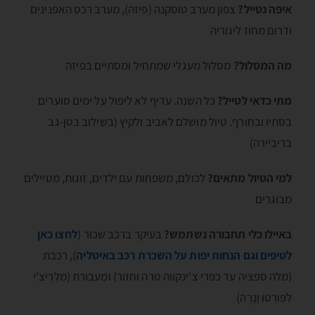
איפה נטייל?
צפון מערב טוסקנה (פיזה), מערב רכס האפנינים
ודרום מחוז ליגוריה
מה המסלול?
מסלול מעגלי שמתחיל ומסתיים בפיזה
מתי כדאי לטייל?
כל השנה. עדיף לא ליפול על ימים סוערים
בסתיו ובחורף. טיול מושלם לאביב ולקיץ (בשילוב בטן-גב
בריביירה)
למי הטיול מתאים?
לכולם, משפחות עם ילדים, זוגות, מטיילים
מבוגרים
באיילו כלי תחבורה נשתמש?
בעיקר ברכב שכור (
לחצו כאן
לטיפים וגם הנחות יפות על השכרת רכב באיטליה
), רכבת
(מלה ספציה עד כפרי צ'ינקווה טרה וחזור) ומעבורת (מלֶרִיצִ'י
לפּורְטו וֶנֶרֶה)