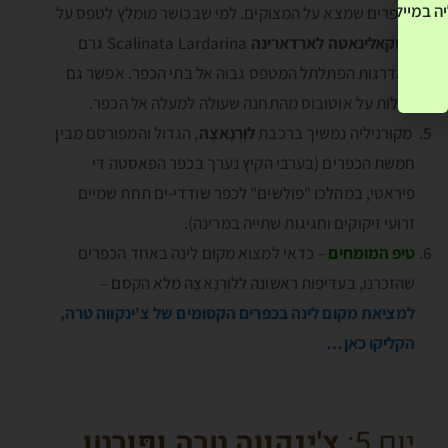
ה במייל שלך! »
הכפרים שמצא על המצוקים. למי שבכושר מומלץ לטפס על
הסקאלינאטה לארדארינה
Scalinata Lardarina
גרם
המדרגות הפתלתל המטפס גבוה אל בתי הכפר. אפשר גם
לעלות על אוטובוס מהתחנה שעולה למעלה אל הכפר.
מקורניליה נמשיך ברכבת
לוֶרְנָאצָה
, הגדול והמפורסם מבין
חמשת הכפרים (בערבי הקיץ נערך בכפר הפאסטה די
פיראטי, במהלכו "פולשים" לכפר שודדי-ים תחת שמיים
זרועי זיקוקים וחגיגות שתייה במרינה).
טיפ המומחים
– כדאי למצוא מקום לינה באחד הכפרים
שהזכרנו, בעדיפות ראשונה ללוֶרְנָאצָה מלא הקסם –
למציאת מקום לינה בכפרים הקסומים של צ'ינקווה טרה,
הקליקו כאן…
יום 5:
צ'ינְקְווָה טֶרֶה
ופּורְטו