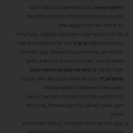
ג'יוספה מאציני.
מעט צפונית ישנם כמה חופי רחצה
מגניבים. מהם נוף מקסים של מי המפרץ הכחולים ושל
פּורְטו וֶנֶרֶה והאי הענקי שבקצה שלה.
מלֶרִיצִ'י ניסע חצי שעה דרומה ונשוב לטוסקנה. נגיע לעיירת
הכורים המפורסמת
קרָארָה
, העיר של מחצבות השיש. שמה
יצא למרחוק בגין שיש הקרָארָה המושלם. נבקר בקתדרלה
הישנה של העיר, שבנויה (תאמינו או לא) משיש. בסמוך
לקתדרלה נלך אל
ביתו של האמן הפלורנטיני הענק
מיכּאֶלְאנְגֶ'לו
. הבית שימש את האמן כאשר שהה בקרָארָה
לצורך בחירת שיש לפסליו האלמותיים (
פסל
דויד
בפירנצה,
פסל משה
והפְּייֶטָה ברומא ועוד). נעצור
לקפה איכותי בפּיאצָה אָלְבֵּריקָה המוארכת, מרכזה של
העיירה.
נבקר במוזיאון השיש הקטן והיעיל בו מוצגי שיש עתיקים
יחדיו עם הסברים מפורטים על טכניקות עיבוד השיש