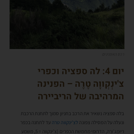
רכס האפנינים
יום 4: לה ספציה וכפרי
צ'ינְקְווָה טֶרֶה – הפנינה
המרהיבה של הריביירה
בלה ספציה נשאיר את הרכב בחניון סמוך לתחנת הרכבת
ונעלה על המסילה צפונה
לצ'ינקווה טרה
עד לתחנה בכפר
ריומֶג'ורֶה, הדרומי מחמשת הכפרים (צ'ינקווה = 5, משמע