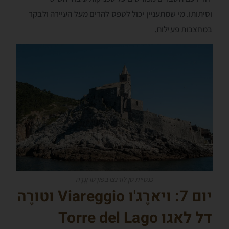
וסיתותו. מי שמתעניין יכול לטפס להרים מעל העיירה ולבקר
במחצבות פעילות.
כנסיית סן לורנצו בפּורְטו וֶנֶרֶה
יום 7: ויארֶג'ו
Viareggio
וטורֶה
דל לאגו
Torre del Lago