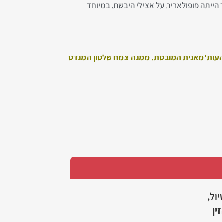
ר הייתה פופולארית על אצילי היבשת. במיוחד
 העות'מאנית המובסת. ממנה צמח שלטון המנדט
יול,
ין