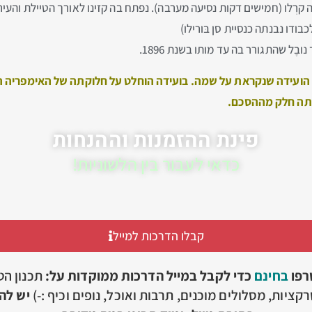
ֶה קרְלו (חמישים דקות נסיעה מערבה). נפתח בה קזינו לאורך הטיילת והעי
ודו נבנתה כנסיית סן בּורילו)
ֶל שהתגורר בה עד מותו בשנת 1896.
ת הועידה שנקראת על שמה. בועידה הוחלט על חלוקתה של האימפריה
ייתה חלק מההסכם.
פינת ההזמנות וההנחות
כדאי לעבור בין הלשוניות!
קבלו הדרכות למייל
רפו
בחינם
כדי לקבל במייל הדרכות ממוקדות על:
תכנון הט
קציות, מסלולים מוכנים, תרבות ואוכל, נופים וכיף :-)
יש להז