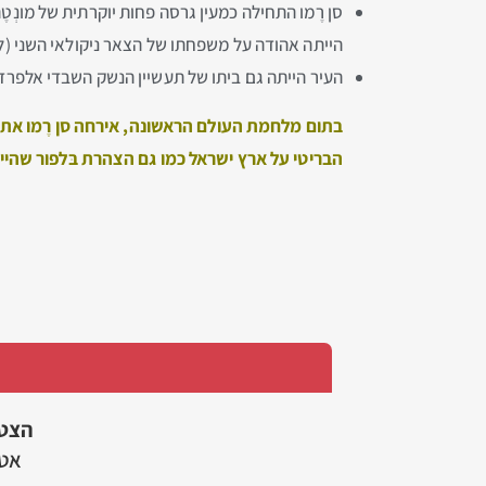
סן רֶמו התחילה כמעין גרסה פחות יוקרתית של מונְט
הייתה אהודה על משפחתו של הצאר ניקולאי השני (לכב
העיר הייתה גם ביתו של תעשיין הנשק השבדי אלפרד נוב
בתום מלחמת העולם הראשונה, אירחה סן רֶמו א
הבריטי על ארץ ישראל כמו גם הצהרת בּלפור שה
הצט
אטר