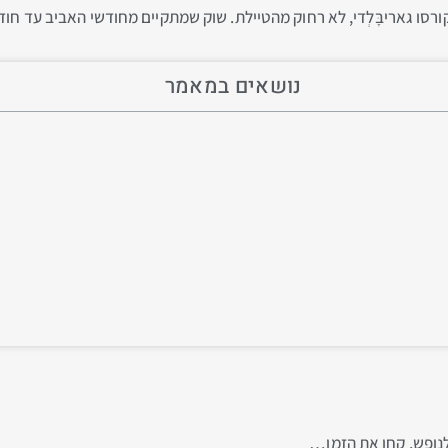
סו גאריבָּלְדי, לא רחוק מהטיילת. שוק שמתקיים מחודשי האביב עד חו
נושאים במאמר
 לנופש, קחו את הזמן…