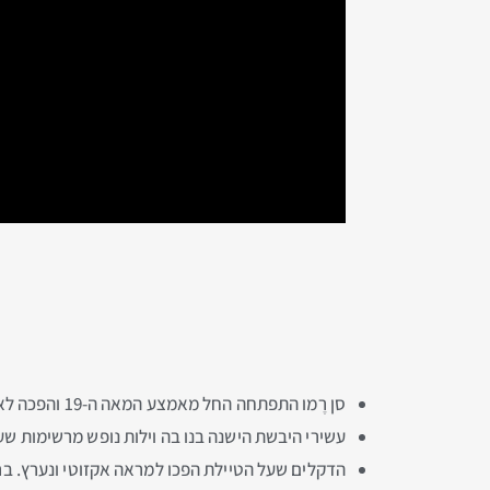
סן רֶמו התפתחה החל מאמצע המאה ה-19 והפכה לאחד מאתרי הנופש האטרקטיביים ביותר של אירופה של פעם
עשירי היבשת הישנה בנו בה וילות נופש מרשימות שעד
הדקלים שעל הטיילת הפכו למראה אקזוטי ונערץ. ב