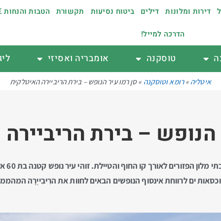
ל
דירות ומלונות
דילים
ביטוח נסיעות
תקשורת
הטבות והנחות €
הדרכה למייל!
ה
טוסקנה
אומבריה ואסיזי
ליג
איטליה
»
רומא וטוסקנה
»
סן רמו עיר הנופש – בירת הריביירה האיטלקית
 הנופש – בירת הריביירה
סן רֶמו
סאות ים לרווחת אינסוף הנופשים הבאים לחוות את הרִיבִייֶרָה המהממ