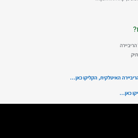
?
הריביירה
תיק
 הריביירה האיטלקית, הקליקו כאן…
יקו כאן…