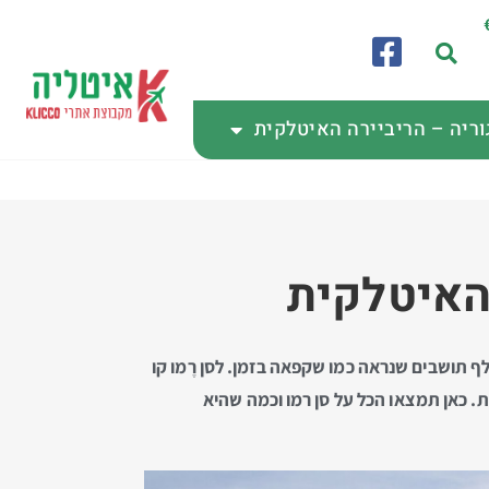
וריה – הריביירה האיטלקית
 האיטלקית
 Sanremo היא עיר חוף מקסימה, מלאה בבתי מלון הפזורים לאורך קו החוף והטיילת. זוהי עיר נופש קטנה בת 60 אלף תושבים שנראה כמו שקפאה בזמן. לסן רֶמו קו
ת. כאן תמצאו הכל על סן רמו וכמה שהיא