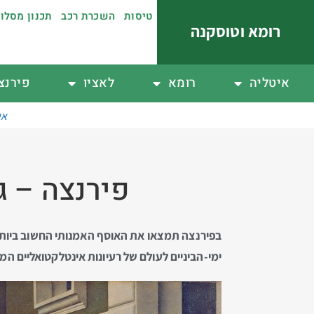
טיסות
השכרת רכב
תכנון מסלו
רומא וטוסקנה
איטליה
רומא
לאציו
פירנצ
אי
פירנצה – ג
בפירנצה תמצאו את האוסף האמנותי החשוב ביות
ימי-הביניים לעולם של רעיונות אינטלקטואליים ה