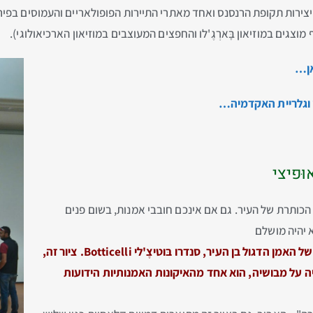
 יצירות תקופת הרנסנס ואחד מאתרי התיירות הפופולאריים והעמוסים בפיר
גים במוזיאון בָּארְגֶ'לו והחפצים המעוצבים במוזיאון הארכיאולוגי).
אן…
צי וגלריית האקדמיה…
ּפיצי
 הכותרת של העיר. גם אם אינכם חובבי אמנות, בשום פנים
 יהיה מושלם
האיקונה הידועה ביותר בגלריה היא "הולדת ונוס" של האמן הדגול בן העיר, סנדרו בּוטיצֶ'לי Botticelli. ציור זה,
ה על מבושיה, הוא אחד מהאיקונות האמנותיות הידועות