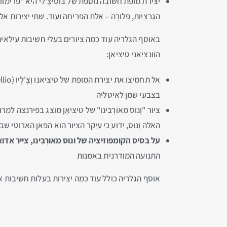
יצירת מופת חשובה נוספת של בּוטיצֶ'לי היא "פרימוו
הגְרצְיות, פְלורָה – אלת הפריחה ועוד. שתי יצירות 
באוסף הגלריה עוד כמה ציורים בעלי חשיבות עילאי
הוונציאני טיציאן:
בצבעי שמן לאיטליה
ציור "וֶנוס מאורְבִּינו" של טיציאָן מוצג בפירנצה
האלה וֶנוּס, ידוע כי עיקר הציור הוא הפאן הארוטי שבו
על בסיס הקומפוזיציה של ונוס מאורְבִּינו, צייר 
התנועה המודרנית באמנות
אוסף הגלריה כולל עוד כמה יצירות בעלות חשיבות א