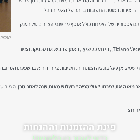
רה" – האביב. גם בציור זה מתוארות דמויות קלאסיות כגון שלוש
אלו הן יצירות המופת החשובות ביותר של האמן הדגול
ת בהיסטוריה של האמנות כולל אוסף מחשובי הציורים של הענק
התקהלות
אל תחמיצו את יצירת המופת של טיציאנו וֶצֶ'לְיו (Tiziano Vecellio), הידוע כטיציאָן, האמן שהביא את טכניקת הציור
 למרות שטיציאָן פעל בונציה המתחרה. חשיבות ציור זה היא בהשפעתו המרו
אדואר מאנה את יצירתו "אולימפיה" כשלוש מאות שנה לאחר מכן.
הציור שה
דירה:
פינת ההזמנות וההנחות
כדאי לעבור בין הלשוניות!