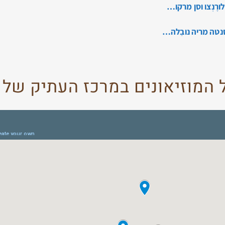
רֶנְצו וסן מרקו…
וסנטה מריה נובֵלה…
המוזיאונים במרכז העתיק של 