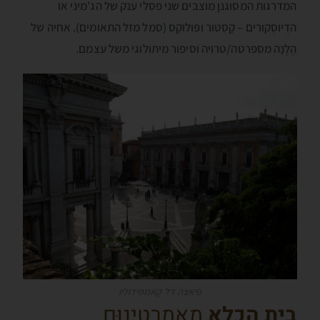
המדרגות המסוגנן מוצבים שני פסלי ענק של הג'מיני או
הדְיוסְקוּרים – קָסְטור ופּולוקְס (סמל מזל התאומים). אחיה של
הֶלֶנָה מספּרטה/טרויה וסיפור מיתולוגי משל עצמם.
פִּיאצָה דל קָאמְפּידולְיו
בית הכלא
מָאמֶרְטינוּם