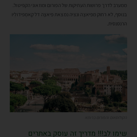
ממערב לדרך פרושות העתיקות של הפורום ומוזאוני הקפּיטול.
בנוסף, לא רחוק מפִּיאצָה ונציה נמצאת פִּיאצָה דל קָאמְפּידולְיו
הרנסנסית.
הקולוסאום והפורום ברומא
שימו לב!!! מדריך זה עוסק באתרים