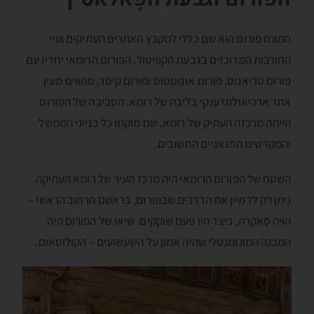
המונח פורום הוא שם כללי למקבץ האתרים העתיקים ועיי
החורבות המרוכזים בגבעת הקפּיטול. הפורום הרומאי יחדיו עם
פורום טְריאנוס, פורום אוגוסטוס ופורום קיסר, מהווים מעין
אתר ארכיאולוגי ענקי בליבה של רומא. הסביבה של הפורום
הייתה מרכזה העתיק של רומא. שם מוקמו כל בנייני הממשל
והמקדשים הפּגאניים החשובים.
השטח של הפורום הרומאי היה מרכז העיר של רומא העתיקה.
ניתן רק לדמיין את הדרכים שבפורום, בראשם הרחוב הראשי –
הוִיָה סָאקְרה, כיצד היו פעם שוקקים. שיאו של הפורום היה
המבנה המונומנטלי שהיה אמון על השעשועים – הקולוסאום.