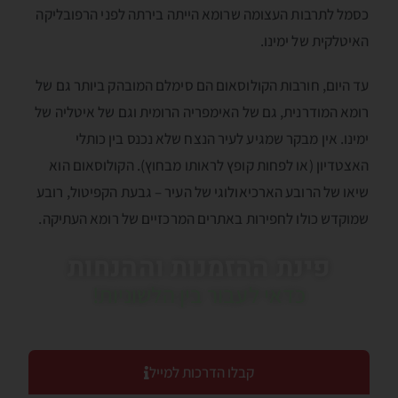
כסמל לתרבות העצומה שרומא הייתה בירתה לפני הרפובליקה
האיטלקית של ימינו.
עד היום, חורבות הקולוסאום הם סימלם המובהק ביותר גם של
רומא המודרנית, גם של האימפריה הרומית וגם של איטליה של
ימינו. אין מבקר שמגיע לעיר הנצח שלא נכנס בין כותלי
האצטדיון (או לפחות קופץ לראותו מבחוץ). הקולוסאום הוא
שיאו של הרובע הארכיאולוגי של העיר – גבעת הקפיטול, רובע
שמוקדש כולו לחפירות באתרים המרכזיים של רומא העתיקה.
פינת ההזמנות וההנחות
כדאי לעבור בין הלשוניות!
קבלו הדרכות למייל