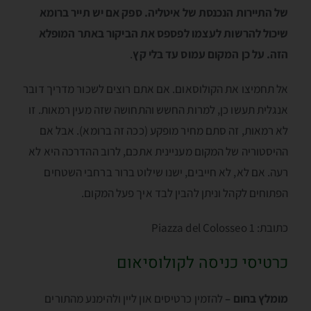
של התיירות הנכנסת של איטליה. ספק אם יש תייר ברומא
שיכול להרשות לעצמו לפספס את הביקור באתר המופלא
הזה. על כן המקום עמוס עד בלי קץ
.
אל תחמיצו את הקולוסאום. אם אתם רוצים לשכור מדריך דובר
אנגלית תעשו כן, למרות החשש והתחושה שזה מעין רמאות. זו
לא רמאות, זה סתם מחיר מופקע (ככה זה ברומא). אבל אם
ההיסטוריה של המקום מעניינית אתכם, לרוב ההדרכה היא לא
רעה. אם לא, לא חייבים, ישנו שילוט ברור ברחבי השטחים
הפתוחים לקהל וניתן להבין לבד איך פעל המקום.
כתובת: Piazza del Colosseo 1
כרטיסי כניסה לקולוסיאום
מומלץ בחום –
להזמין כרטיסים און ליין ולהימנע מהתורים