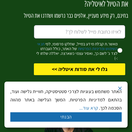
עמודים מרכזיים
את הטיול לאיטליה?
בחינם, רק מידע מעניין, אלפים כבר נרשמו ושדרגו את הטיול
עמוד בית
צפון איטליה
רומא וטוסקנה
דרום איטליה
מאשר.ת קבלת מידע במייל, שחלקו פרסומי, לפי
תנאי
השימוש ומדיניות הפרטיות
של האתר, כולל העברתו
מסלולי טיול וטיפים ממטיילים
לצד ג' לשם כך, ואסיר עצמי כשארצה. יאללה שלחו לי
:-)
מי אנחנו
גלו לי את סודות איטליה >>
הנחות והטבות
צפון איטליה
האתר משתמש בעוגיות לצרכי סטטיסטיקה, חוויית גלישה ועוד,
בהתאם למדיניות הפרטיות. המשך הגלישה באתר מהווה
ונציה
הסכמה לכך.
קרא עוד...
אגם גארדה
הבנתי
דרום טירול
מחוז לומברדיה