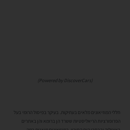
(Powered by DiscoverCars)
חללי המוזיאונים מלאים בעתיקות. בעיקר בפיסול הרומי בעל
הפרופורציות הריאליסטיות ששרד הן ברומא והן באתרים
באיטליה וברחבי הים התיכון. במוזיאונים מוצגות כמה