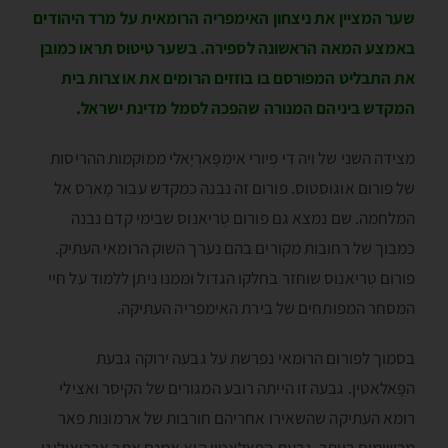
שער המציין את ניצחון האימפריה הרומאית על מרד היהודים
באמצע המאה הראשונה לספירה. בשער טִיטוּס תראו כמובן
את התבליט המפורסם בו בוזזים הרומים את אוצרות בית
המקדש ביניהם המנורה שהפכה לסמל מדינת ישראל.
מצידה השני של וִיה דִי פְיורי אימְפָּארְיָאלי ממוקמות ההריסות
של פורום אוגוסטוס. פורום זה נבנה כמקדש עבור מָארְס אל
המלחמה. שם נמצא גם פורום טְריאנוס שבימי קדם נבנה
כמבוך של רחובות מקורים בהם נערך השוק הרומאי העתיק.
פורום טְריאנוס שוחזר בחלקו הגדול וממנו ניתן ללמוד על חיי
המסחר המפותחים של בירת האימפריה העתיקה.
בסמוך לפורום הרומאי נפרשת על גבעה ירוקה גבעת
הפָּאלאטין. גבעה זו הייתה רובע המגורים של הקיסר ואצילי
רומא העתיקה שהשאירו אחריהם חורבות של ארמונות פאר