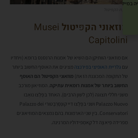
ה במייל שלך! »
גבעת הקפּיטול
מוזאוני הק
פּ
יטול
Musei
Capitolini
אם מוזאוני הוותיקן הם השיא של אמנות הרנסנס ברומא (ויחדיו
עם
גלריית האופיצי בפירנצה
מציגים את האוסף החשוב ביותר
של התקופה המכוננת הזאת)
מוזאוני הקפּיטול הם האוסף
החשוב ביותר של אמנות רומאית עתיקה
. המוזיאון מורכב
משני חללי תצוגה (לכן לשון הרבים). האחד בפָּלָצו נוּאֶבו
Palazzo Nuovo ושני בפָּלָצו דיי קונְסֶרְבָטורי Palazzo dei
Conservatori. בין שני הארמונות בהם נמצאים המוזיאונים
מפרידה פִּיאצָה דל קָאמְפּידולְיו המרנינה.