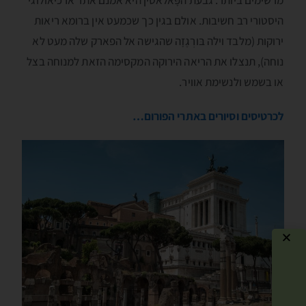
מרשימים ביותר. גבעת הפָּאלאטין היא אמנם אתר ארכיאולוגי
היסטורי רב חשיבות. אולם בגין כך שכמעט אין ברומא ריאות
ירוקות (מלבד וילה בּורְגֶזָה שהגישה אל הפארק שלה מעט לא
נוחה), תנצלו את הריאה הירוקה המקסימה הזאת למנוחה בצל
או בשמש ולנשימת אוויר.
לכרטיסים וסיורים באתרי הפורום…