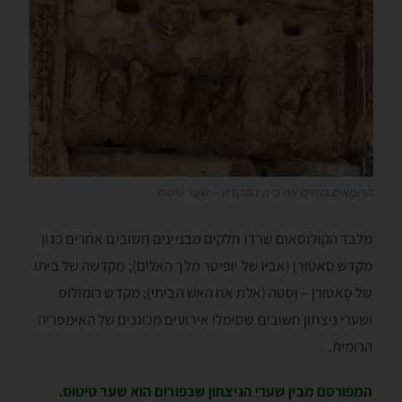
הרומאים בוזזים את בית המקדש – שער טיטוס
מלבד הקולוסאום שרדו חלקים מבניינים חשובים אחרים כגון
מקדש סָאטורְן (אביו של יופּיטר מלך האלים); מקדשה של ביתו
של סָאטורְן – וֶסְטה (אלת אח האש הביתי); מקדש רומולוס
ושערי ניצחון חשובים שסימלו אירועים מכוננים של האימפריה
הרומית.
המפורסם מבין שערי הניצחון שבפורום הוא שער טִיטוּס.