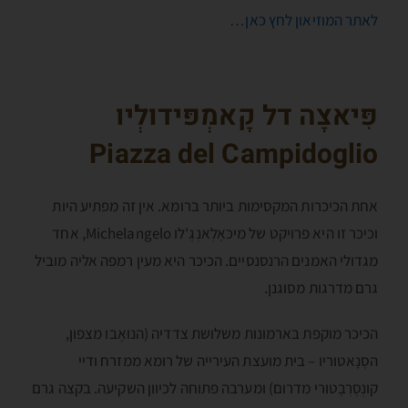
לאתר המוזיאון לחץ כאן…
פִּיאצָה דל קָאמְפּידולְיו
Piazza del Campidoglio
אחת הכיכרות המקסימות ביותר ברומא. אין זה מפתיע היות
וכיכר זו היא פרויקט של מיכּאֶלְאנְגֶ'לו Michelangelo, אחד
מגדולי האמנים הרנסנסיים. הכיכר היא מעין רמפה אליה מוביל
גרם מדרגות מסוגנן.
הכיכר מוקפת בארמונות משלושת צדדיה (הנוּאֶבו מצפון,
הסֶנָאטוריו – בית מועצת העירייה של רומא ממזרח ודיי
קונְסֶרְבָטורי מדרום) ומערבה פתוחה לכיוון השקיעה. בקצה גרם