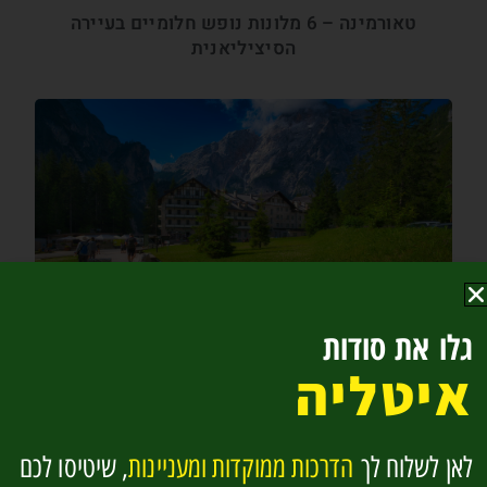
טאורמינה – 6 מלונות נופש חלומיים בעיירה
הסיציליאנית
8 מלונות עם מזגן בדולומיטים ללילה נעים באלפים
גלו את סודות
איטליה
לאן לשלוח לך
הדרכות ממוקדות ומעניינות
, שיטיסו לכם