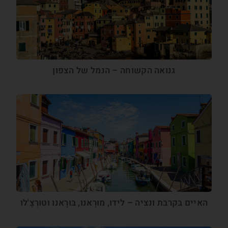
גנואה הקשוחה – הנמל של הצפון
האיים בקרבת ונציה – לידו, מוּרָאנו, בּוּרָאנו וטורְצֶ'לו