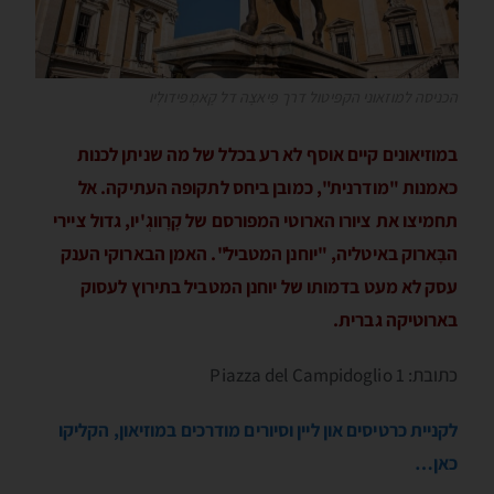
הכניסה למוזאוני הקפּיטול דרך פִּיאצָה דל קָאמְפּידולְיו
במוזיאונים קיים אוסף לא רע בכלל של מה שניתן לכנות
כאמנות "מודרנית", כמובן ביחס לתקופה העתיקה. אל
תחמיצו את ציורו הארוטי המפורסם של קָרָווגְ'יו, גדול ציירי
הבָּארוק באיטליה, "יוחנן המטביל". האמן הבארוקי הענק
עסק לא מעט בדמותו של יוחנן המטביל בתירוץ לעסוק
בארוטיקה גברית.
כתובת: Piazza del Campidoglio 1
לקניית כרטיסים און ליין וסיורים מודרכים במוזיאון, הקליקו
כאן…