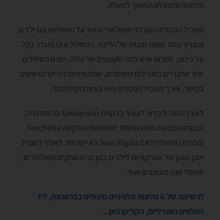
מלמטה והמסלע החשוף למעלה.
השביל הפנורמי המרכזי פופולארי מאוד על משפחות עם ילדים
ומצריך כמה שעות טובות של הליכה. המסלול אינו מוגדר כקל
עד בינוני, למרות שיש כמה מקטעים של עליה. ישנם מסלולים
יותר אתגריים בשבילים מסומנים, שמתאימים להייקרים שיותר
בכושר. אורך השביל הפנורמי הוא כעשרה קילומטר.
לאורך השביל כדאי לעצור בבקתת Geisleralm בה מסעדה.
הבקתה נמצאת ממש מתחת לפסגתות פורקטה Furchetta
(המזלג) וסאס ריגאס Sass Rigais האייקוניות. לאורך השביל
ישנן מגוון של אטרקציות לילדים כגון גני משחקים מאולתרים,
ספסלי ענק מעוצבים ועוד.
לרשימה של 6 מלונות אלפיניים מעולים בברסנונה, ליד
האלפים האודליים, הקליקו כאן…