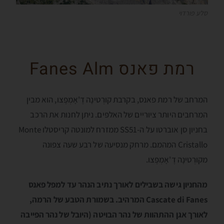
סלע פורדוי
רמת פאנס Fanes Alm
המרחב של רמת פאנס, בקרבת קורְטינָה דֶ'אָמְפֶצו, הוא מבין
המרחבים היותר ציוריים של האלפּים. ניתן לחנות את הרכב
בחניון סן אוברטו על ה-SS51 ממזרח למונטה קריסטלו Monte
Cristallo המהמם. מרחק מנסיעה של רבע שעה צפונה
מקורְטינָה דֶ'אָמְפֶצו.
מהחניון גישה בשבילים לאורך נתיב הנהר עד למפל פאנס
Cascate di Fanes המרהיב. בשמורת הטבע של הרמה,
לאורך אגן ההתהוות של נהר הבויטה (היובל של נהר הפייבה