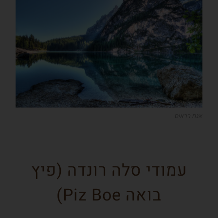
אגם בראיס
עמודי סלה רונדה (פיץ
בואה Piz Boe)