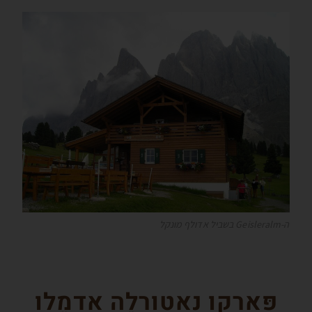
ה-Geisleralm בשביל אדולף מונקל
פּארקו נאטורָלֶה אָדָמֶלו