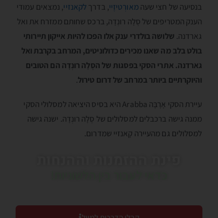
בנסיעה של חצי שעה
מאורְטיזֶיי
, בדרך
לקאנזיי
, נמצאים עמודי
הענק המטריפים של סֶלָה רונְדָה, ברכס שחותם ממזרח את ואל
גארדנה.
שלושה בולדרי ענק אלו הפכו להיות אייקון תיירותי
בולט בלב מה שאנו מכירים כדולוניטים, המרחב בקרבת ואל
גארדנה. אתרי הסקי בפסגות של הסֶלָה רונְדָה הם הטובים
והיוקרתיים ביותר במרחב של דרום טירול
.
עיירת הסקי אָרָבָּה Arabba היא בסיס היציאה למסלולי הסקי
ממנה גישה ברכבלים למסלולים של סֶלָה רונְדָה. ישנה גישה
למסלולים גם מהעיירה קָאנזיי שמדרום.
פינת ההזמנות וההנחות
כדאי לעבור בין הלשוניות!
קבלו הדרכות למייל