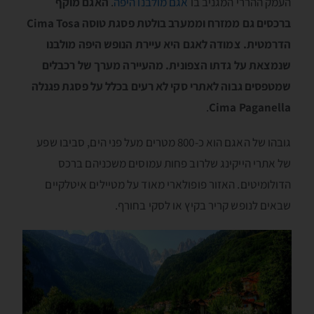
העמק ההררי המגניב בו
אגם מולבנו היפה
.
האגם מוקף
ברכסים גם ממזרח וממערב בולטת פסגת טוסה Cima Tosa
הדרמטית. צמודה לאגם היא עיירת הנופש היפה מולבנו
שנמצאת על גדתו הצפונית. מהעיירה מערך של רכבלים
שמטפסים גבוה לאתרי סקי לא רעים בכלל על פסגת פגנלה
.
Cima Paganella
גובהו של האגם הוא כ-800 מטרים מעל פני הים, סביבו שפע
של אתרי הייקינג שלרוב פחות עמוסים משכניהם ברכס
הדולומיטים. האזור פופולארי מאוד על מטיילים איטלקיים
שבאים לנופש קריר בקיץ או לסקי בחורף.