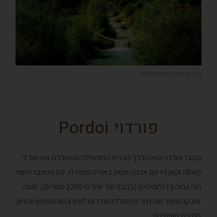
בתי עיירת הנופש מולבנו
פורדוי Pordoi
מעבר פורדוי הוא הדרך הררית המפותלת המחברת את ואל די
פאסה וקאנזיי עם ארבה ועמק באדיה ממזרח. זהו המעבר השני
הכי גבוה בדולומיטים (בגובה של יותר מ-2200 מטרים), חוצה
את קו התפר שבין הר מרמולדה מדרום לפיץ בואה מצפון ומציע
חתיכת חווית נוף.