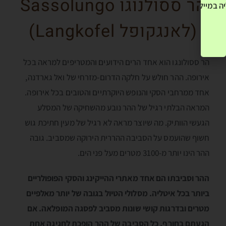
הר ססולנוגו Sassolungo
ה במייל שלך! »
(לאנגקופל Langkofel)
הר ססולונגו הוא אחד הרים הידועים והמטריפים למראה בכל
אירופה. ההר חולש על חלקה הדרום-מזרחי של ואל גארדנה,
אחד ממרחבי הסקי והנופש היוקרתיים והטובים בכל אירופה.
המראה הבלתי רגיל של ההר נובע מהשחיקה של המסלע
הגעשי הוותיק. מה שיוצר מראה לא רגיל של מעין חתיכת גוש
חשוף שהועמס על הסביבה ההררית הירוקה שמסביב. גובה
ההר הינו יותר מ-3100 מטרים מעל פני הים.
ההר וסביבתו הם אחד מאתרי ההייקינג והסקי הפופולריים
ביותר בכל איטליה. מסלולי הטיול בגובה של יותר מאלפיים
מטרים ובדרגות קושי שונות מסביב לפסגה המופלאה. אם
הגעתם בחורף, כל הסביבה של ההר הופכת לחגיגה אחת