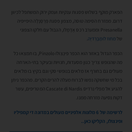
הפארק מוקף בשלוש פסגות ענקיות ועמק ירוק המשתפל לכיוון
דרום. ממזרח הסימה טוסה, מצפון פסגת פְּרֶסָנֶלָה היפייפיה
Presanella וממערב רכס אָדָמֶלו, הגבול עם חלקו הצפוני
של
מחוז לומְבָּרְדיָה
.
הכפר הגדול באזור הוא הכפר פּינְצולו Pinzolo, בו תמצאו כל
מה שהנופש צריך כגון מסעדות, חנויות ובעיקר בתי-הארחה
מעולים גם בחורף אז מלאים בנופשי סקי וגם בקיץ בו מלאים
בכל מי שחשקה נפשו לברוח מעלה להרים הקרים. מהכפר ניתן
להגיע אל מפלי נרדיס Cascate di Nardis המטריפים, עשר
דקות נסיעה מזרחה ממנו.
לרשימה של 6 מלונות אלפיניים מעולים במדונה די קמפיליו
ופינצולו, הקליקו כאן..