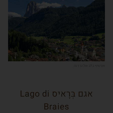
אורטיזיי בלב ואל גרדנה
אגם בְּרָאיס Lago di
Braies