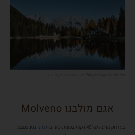
Rifugio Lago Nambino מעל מדונה די קמפיליו
אגם מולבנו Molveno
במרחק נסיעה של 45 דקות צפונית-מערבית
מטרנטו
, נמצא