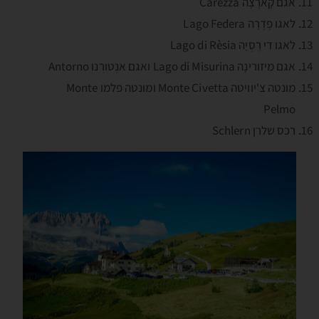
אגם קָארֶצָה Carezza
לאגו פֶדֶרָה Lago Federa
לאגו די רֶסְיָה Lago di Rèsia
אגם מיזורינָה Lago di Misurina ואגם אנְטורְנו Antorno
מונטה צ'יוויטה Monte Civetta ומונטה פלמו Monte
Pelmo
רכס שלרן Schlern