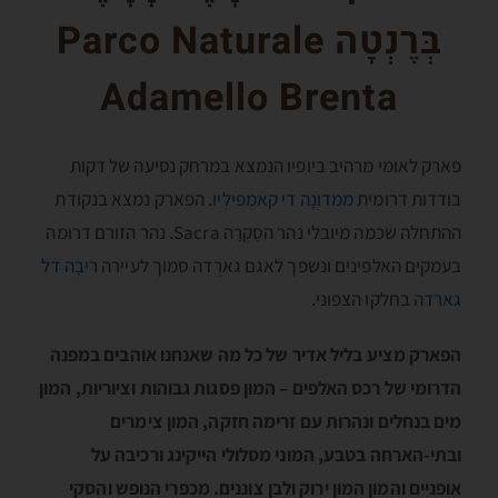
בְּרֶנְטָה
Parco Naturale
Adamello Brenta
פארק לאומי מרהיב ביופיו הנמצא במרחק נסיעה של דקות
בודדות דרומית
ממדונָה די קאמְפּילְיו
. הפארק נמצא בנקודת
ההתחלה שכמה מיובלי נהר הסָקְרָה Sacra. נהר הזורם דרומה
בעמקים האלפינים ונשפך לאגם גארְדה סמוך לעיירה
ריבָה דל
גארדה
בחלקו הצפוני.
הפארק מציע בליל אדיר של כל מה שאנחנו אוהבים במפנה
הדרומי של רכס האלפּים – המון פסגות גבוהות וציוריות, המון
מים בנחלים ונהרות עם זרימה חזקה, המון צימרים
ובתי-הארחה בטבע, המוני מסלולי הייקינג ורכיבה על
אופניים והמון המון ירוק ולבן צוננים. מכפרי הנופש והסקי