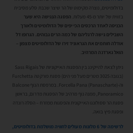
בדולומיטים, נוצרה מקימוט של הר שיצר שכבת סלע מסיבית
בזווית של יותר מ-45 מעלות.
הפסגה הנגישה היא שער
הכניסה לאחד הרכסים הכי יפים של הדולומיטים ולאורך
השבילים גישה לרגליהם של כמה הרים גבוהים. הגרופו דל
אודלה חותמים את הגראוניד זירו של הדולומיטים מצפון –
הואל גארדנה המרהיב
.
ניתן לצאת להייקינג בין הפסגות האייקוניות של Sass Rigais
(בגובה 3025 מטרים מעל פני הים) פסגת פורקטה Furchetta
וה-Forcella Pana (Panascharte). במרפסת הנוף Balcone
Panoramico, ממנה נוף מרהיב של הפסגות מדרום, בראשן
פסגת הר ססולונגו האייקונית והפסגות ממזרח – הסלה רונדה
ופסגת פיץ בואה.
לרשימה של 6 מלונות מעולים לחוויה מושלמת בדולומיטים,