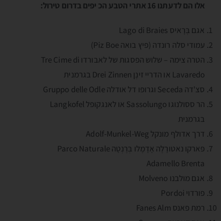
אלו הם לדעתנו 16 אתרי הטבע הכ יפים בדרום טירול:
אגם בְּרָאיס Lago di Braies
עמודי סלה רונדה (פיץ בואה Piz Boe)
הטרה צימה – שלוש הפסגות של לאבורדו Tre Cime di
Lavaredo או הדריי זינֶן Drei Zinnen בגרמנית
סצ'דה Seceda וגרופו דל אודלה Gruppo delle Odle
הר ססולנוגו Sassolungo או לאנגקופל Langkofel
בגרמנית
דרך אדולף מונקל Adolf-Munkel-Weg
פּארקו נאטורָלֶה אָדָמֶלו בְּרֶנְטָה Parco Naturale
Adamello Brenta
אגם מולבנו Molveno
פורדוי Pordoi
רמת פאנס Fanes Alm