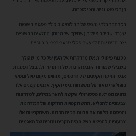
את כל חלקה הצפוני של איטליה, אבל הפסגות של דרום טירול
הן הכי פוטוגניות והכי מוכרות.
המרחב הבלתי נתפס של הדולומיטים כולל פסגות חשופות
שעברו שחיקה איולית (שחיקה של הרוח) והסלעים החשופים
יצרו הרים שהם למעשה פסלי טבע מהממים ביופיים.
פסגות פיסוליות אלו מזדקרות אל העין של כל מי שהולך
בשבילי שמורות הטבע הרבות של דרום טירול. בצל הפסגות,
אגמי הניקוז הקטנים של הרכסים, מהווים מקום טיול ונופש
פופולארי מאוד על משפחות בימי הקיץ. אגמים קטנים אלו
נהנים ממראה פסטוראלי שקשה לתאר במילים, למדרונות
צבעוניים להפליא. ההשתקפויות החזקות של המדרונות
והפסגות מלוות את אדוות המים הרכות. השתקפויות אלו
צבעוניות להפליא בשל המים הקרים והזכים של האגמים
.