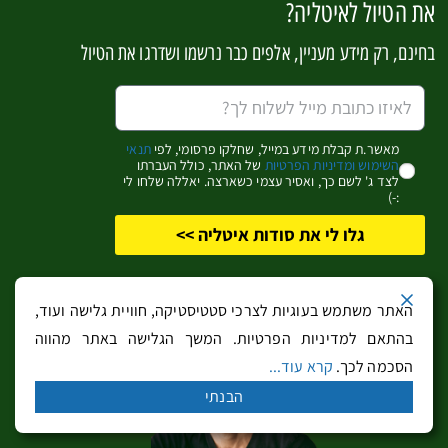
אגם קָארֶצָה Carezza
את הטיול לאיטליה?
בחינם, רק מידע מעניין, אלפים כבר נרשמו ושדרגו את הטיול
כשלושים דקות נסיעה מקאנאציי לכיוון בולצאנו, תגיעו לאחד
האגמים הקטנים היותר יפים של דרום טירול.
אגם קָארֶצָה
ממוקם סמוך לעיירת הסקי בעלת אותו השם, בגובה של
מאשר.ת קבלת מידע במייל, שחלקו פרסומי, לפי
תנאי
1520 מטרים מעל פני הים. בחורף האגם כמובן קפוא, אך עם
השימוש ומדיניות הפרטיות
של האתר, כולל העברתו
לצד ג' לשם כך, ואסיר עצמי כשארצה. יאללה שלחו לי
בוא האביב, מי תהום מזינים את האגם והוא גדל משמעותית,
:-)
אז על המים משתקפות הפסגות הגבוהות שמסביב ומי האגם
גלו לי את סודות איטליה >>
הופכים לחגיגה צבעונית מפעימה
.
סביב האגם שבילי אופניים והייקינג שחודרים גם לכתפי ההרים
האתר משתמש בעוגיות לצרכי סטטיסטיקה, חוויית גלישה ועוד,
שמסביב. השבילים מדרום לאגם יובילו אתכם לאגם הנסתר,
בהתאם למדיניות הפרטיות. המשך הגלישה באתר מהווה
לאגו די מֶזו Mezzo – מקווה רדוד ונעים לפיקניקים קיציים בלב
הסכמה לכך.
קרא עוד...
הטבע הטירולי הפראי.
הבנתי