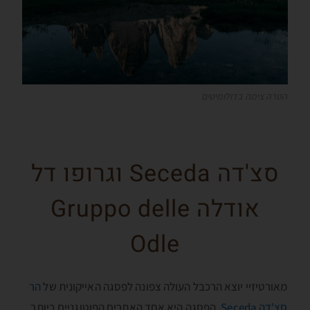
הטרה צימה בדולומיטים
סצ'דה Seceda וגרופו דל
אודלה Gruppo delle
Odle
מאורטיזיי יוצא הרכבל העולה צפונה לפסגה האייקונית של
הר
סצ'דה Seceda
. הפסגה היא אחד האתרים הפוטוגניים ביותר