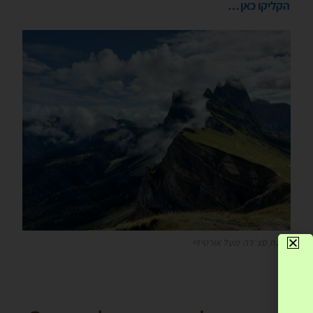
הקליקו כאן…
פסגת סצ'דה מעל אורטיזיי