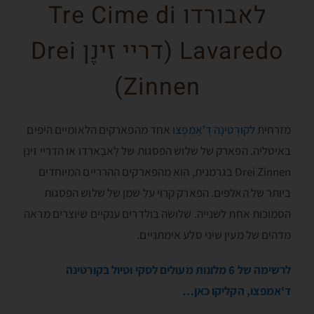
לאבורדו Tre Cime di
Lavaredo (דריי זינֶן Drei
Zinnen)
מזרחית
לקורְטינָה דֶ'אָמְפֶצו
אחד מהפארקים הלאומיים היפים
באיטליה. הפארק של שלוש הפסגות של לָאבָארֶדו או הדריי זינֶן
Drei Zinnen בגרמנית, הוא מהפארקים ההרריים המיוחדים
ביותר של האלפּים. הפארק קרוי על שמן של שלוש הפסגות
הסמוכות אחת לשנייה. שלושה בולדרים ענקיים שיוצרים מראה
מדהים של מעין שיני סלע אימתניים.
לרשימה של 6 מלונות מעולים לסקי וטיול בקורטינה
ד'אמפצו, הקליקו כאן…