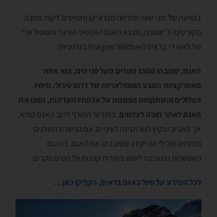
בנסיעה של חצי שעה מזרחה מבְּרוּניקו וחמישים דקות צפונה
מקורְטינָה דֶ'אָמְפֶצו, נמצא האגם האלפּיני הציורי והפופולארי
של לאגו די בְּרָאיס (Pragser Wildsee בגרמנית).
האגם, שגובהו 1500 מטרים מעל פני הים, הוא אחת
מאטרקציות הטבע הפופולאריות של דרום טירול. מימיו
הצלולים והשתקפות הפסגות על אדוותיו העדינות, הפכו את
האגם לאתר חובה לצלמים
. בחודשי החורף לרוב האגם קפוא,
אך באביב ובקיץ הוא חגיגה לעיניים. עם הפשרת השלגים
נפתחים שבילי ההייקינג שסובבים את האגם, כמו גם
האפשרות המגניבה לשוט בסירות קטנות על המים הקרים.
לכל המידע על טיול באגם בראיס, הקליקו כאן…