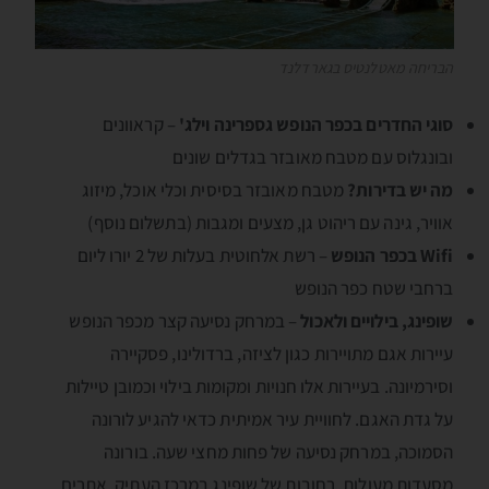
הבריחה מאטלנטיס בגארדלנד
סוגי החדרים בכפר הנופש גספרינה וילג'
– קראוונים
ובונגלוס עם מטבח מאובזר בגדלים שונים
מה יש בדירות?
מטבח מאובזר בסיסית וכלי אוכל, מיזוג
אוויר, גינה עם ריהוט גן, מצעים ומגבות (בתשלום נוסף)
Wifi בכפר הנופש
– רשת אלחוטית בעלות של 2 יורו ליום
ברחבי שטח כפר הנופש
שופינג, בילויים ולאכול
– במרחק נסיעה קצר מכפר הנופש
עיירות אגם מתויירות כגון לציזה, ברדולינו, פסקיירה
וסירמיונה. בעיירות אלו חנויות ומקומות בילוי וכמובן טיילות
על גדת האגם. לחוויית עיר אמיתית כדאי להגיע לורונה
הסמוכה, במרחק נסיעה של פחות מחצי שעה. בורונה
מסעדות מעולות, רחובות של שופינג במרכז העתיק, אתרים