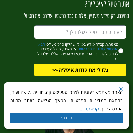
את הטיול לאיטליה?
בחינם, רק מידע מעניין, אלפים כבר נרשמו ושדרגו את הטיול
רג'ו אמיליה – לב ליבה של ויה רומאנה העתיקה
מאשר.ת קבלת מידע במייל, שחלקו פרסומי, לפי
תנאי
השימוש ומדיניות הפרטיות
של האתר, כולל העברתו
לצד ג' לשם כך, ואסיר עצמי כשארצה. יאללה שלחו לי
:-)
גלו לי את סודות איטליה >>
האתר משתמש בעוגיות לצרכי סטטיסטיקה, חוויית גלישה ועוד,
בהתאם למדיניות הפרטיות. המשך הגלישה באתר מהווה
הסכמה לכך.
קרא עוד...
אתרים ואטרקציות במזרח האי מלטה (ולטה רבתי)
הבנתי