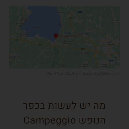
כפר הנופש קאמפינג גספרינה (מקור: גוגל מפות)
מה יש לעשות בכפר
הנופש Campeggio