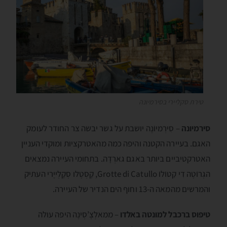
טירת סקליירי בסירמיונה
סירמיונה
– סִירְמיוֺנֶה יושבת על גשר יבשה צר החודר לעומק
האגם. בעיירה הקטנה והיפה כמה מהאטרקציות ומוקדי העניין
האטרקטיביים ביותר באגם גארְדָה. בתחומי העיירה נמצאים
הגְרוֺטֶה דִי קַטוֺלוֺ Grotte di Catullo, קָסְטֶלו סְקָלְייֶרי העתיק
והמרשים מהמאה ה-13 וחוף הים הנדיר של העיירה.
טיפוס ברכבל למונטה באלדו
– ממאלְצֶ’סְינֶה היפה עולה