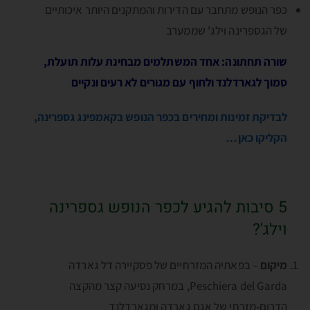
כפר הנופש מתחבר עם הדירות והמתקנים היותר איכותיים
של הגספרינה וילג' שממערב
שורה תחתונה: אחד המשתלמים מבחינת עלות תועלת,
סמוך לגארדלנד ולחוף עם מגורים לא רעים ונקיים
לבדיקת זמינות ומחירים בכפר הנופש בקאמפינג גספרינה,
הקליקו כאן…
5 סיבות להגיע לכפר הנופש גספרינה
וילג'?
מיקום
– בפאתיה המזרחיים של פסקיירה דל גארדה
Peschiera del Garda, במרחק נסיעה קצר מהקצה
הדרום-מזרחי של אגם גארדה ומגארדלנד