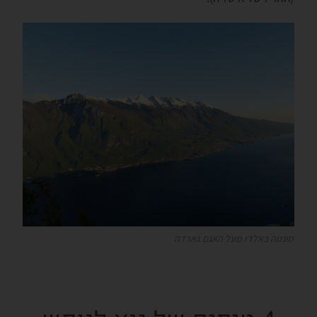
מונטה באלדו מעל האגם גארדה