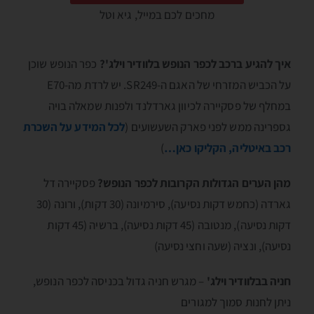
מחכים לכם במייל, גיא וטל
איך להגיע ברכב לכפר הנופש בלוודיר וילג'?
כפר הנופש שוכן
על הכביש המזרחי של האגם ה-SR249. יש לרדת מה-E70
במחלף של פסקיירה לכיוון גארדלנד ולפנות שמאלה בויה
גספרינה ממש לפני פארק השעשועים (
לכל המידע על השכרת
רכב באיטליה, הקליקו כאן…
)
מהן הערים הגדולות הקרובות לכפר הנופש?
פסקיירה דל
גארדה (כחמש דקות נסיעה), סירמיונה (30 דקות), ורונה (30
דקות נסיעה), מנטובה (45 דקות נסיעה), ברשיה (45 דקות
נסיעה), ונציה (שעה וחצי נסיעה)
חניה בבלוודיר וילג'
– מגרש חניה גדול בכניסה לכפר הנופש,
ניתן לחנות סמוך למגורים