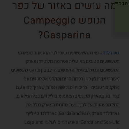
מה עושים באזור של כפר
ה במייל שלך! »
הנופש Campeggio
Gasparina?
גארדלנד
– פארק השעשועים גארדלנד הוא אחד מפארקי
השעשועים הטובים באיטליה ואירופה כולה. זהו פארק
השעשועים הגדול באיטליה המשלב היטב בין מתקני שעשועים
מעוררי אדרנלין כגון רכבות הרים ומתקני אקסטרים עם
מתקנים רטובים – בריכות ומגלשות (כמובן שצריך לבוא עם
בגד ים). בפארק מקטעים המתאימים לילדים בכל הגילאים,
החל מפעוטות ועד לבני נוער. מתחם הפארק כולל את
גארדלנד פארק Gardaland Park, גארדלנד סי-לייף
Gardaland Sea-Life ופארק המים לגולנד Legoland