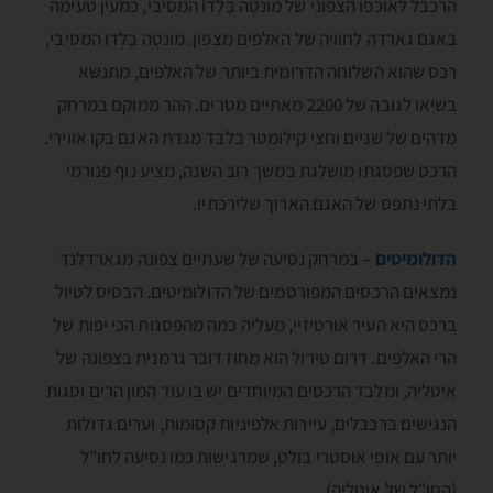
הרכבל לאוכפו הצפוני של מונטֶה בָּלְדוֺ המסיבי, כמעין טעימה
באגם גארדה לחוויה של האלפים מצפון. מונטֶה בָּלְדוֺ המסיבי,
רכס שהוא השלוחה הדרומית ביותר של האלפּים, מתנשא
בשיאו לגובה של 2200 מאתיים מטרים. ההר ממוקם במרחק
מדהים של שניים וחצי קילומטר בלבד מגדת האגם בקו אווירי.
הרכס שפסגתו מושלגת במשך רוב השנה, מציע נוף פנורמי
בלתי נתפס של האגם הארוך שלירכתיו.
הדולומיטים
– במרחק נסיעה של שעתיים צפונה מגארדלנד
נמצאים הרכסים המפורסמים של הדולומיטים. הבסיס לטיול
ברכס היא העיר אורטיזיי, מעליה כמה מהפסגות הכי יפות של
הרי האלפים. דרום טירול הוא מחוז דובר גרמנית בצפונה של
איטליה, ומלבד הרכסים המיוחדים יש בו עוד המון הרים וסגות
הנגישים ברכבלים, עיירות אלפיניות קסומות, וערים גדולות
יותר עם אופי אוסטרי בולט, שמרגישות כמו נסיעה לחו"ל
(החו"ל של איטליה).