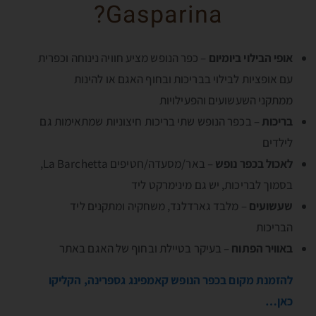
Gasparina?
אופי הבילוי ביומיום
– כפר הנופש מציע חוויה נינוחה וכפרית
עם אופציות לבילוי בבריכות ובחוף האגם או להינות
ממתקני השעשועים והפעילויות
בריכות
– בכפר הנופש שתי בריכות חיצוניות שמתאימות גם
לילדים
לאכול בכפר נופש
– באר/מסעדה/חטיפים La Barchetta,
בסמוך לבריכות, יש גם מינימרקט ליד
שעשועים
– מלבד גארדלנד, משחקיה ומתקנים ליד
הבריכות
באוויר הפתוח
– בעיקר בטיילת ובחוף של האגם באתר
להזמנת מקום בכפר הנופש קאמפינג גספרינה, הקליקו
כאן…