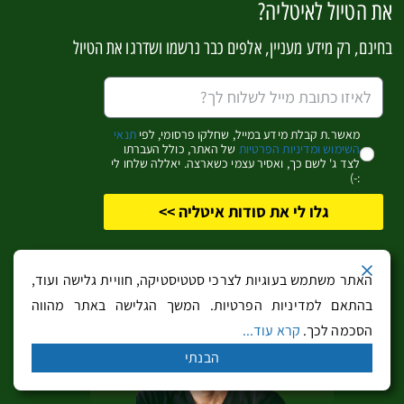
את הטיול לאיטליה?
בחינם, רק מידע מעניין, אלפים כבר נרשמו ושדרגו את הטיול
מאשר.ת קבלת מידע במייל, שחלקו פרסומי, לפי
תנאי
מלצ'זינה Malcesine ומונטה בלדו Monte Baldo
השימוש ומדיניות הפרטיות
של האתר, כולל העברתו
לצד ג' לשם כך, ואסיר עצמי כשארצה. יאללה שלחו לי
:-)
גלו לי את סודות איטליה >>
האתר משתמש בעוגיות לצרכי סטטיסטיקה, חוויית גלישה ועוד,
בהתאם למדיניות הפרטיות. המשך הגלישה באתר מהווה
הסכמה לכך.
קרא עוד...
הבנתי
מדריך – כל מה שצריך לדעת לפני שמגיעים
לאיטליה