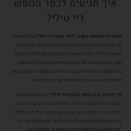
איך מגיעים לכפר הנופש
דיי טילי?
מהו נמל התעופה הקרוב לכפר הנופש דיי טילי?
נמל התעופה
על שם קארווג'יו בברגמו שוכן במרחק נסיעה של שעה מכפר
הנופש דיי טילי. נמל התעופה של ורונה על שם ואלריו קאטולו
שוכן במרחק נסיעה של ארבעים וחמש דקות בלבד מהאתר.
נמל התעופה המרכזי של ונציה על שם מרקו פולו, שוכן במרחק
נסיעה של שעה וארבעים וחמש דקות מכפר הנופש
איך להגיע ברכב לכפר הנופש דיי טילי?
כפר הנופש/ריזורט
שוכן לא רחוק מנתיב ה-E70, האוטוסטראדה שרצה מדרום
לאגם גארדה ומחברת את ונציה עם טורינו. יש לרדת במחלף
דזנצאנו ולנסוע צפונה על ה-SP572 עד לפדנה סול גארדה
(
לכל המידע על השכרת רכב באיטליה, הקליקו כאן…
)