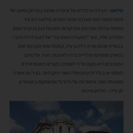
מילאנו
– הבירה הכלכלית של איטליה שוכנת במרחק נסיעה של
פחות משעה וחצי מערבה מכפר הנופש. מילאנו היא עיר
תוססת וגדולה עם המון אטרקציות חשובות כגון בניין הדואומו
המרהיב שלה, ציור "הסעודה האחרונה" של לאונרדו דה וינצ'י
בכנסיית סנטה מריה דלה גרציה, קסטלו ספורצקו המרשים
בפארק סמפיונה וגלריית בררה לאמנות. העיר של מיטב
המעצבים היא מקום אדיר לשופינג בקורסו בואנסו איירס
העממי או בגלרייה עימנואלה השני היוקרתית. בעיר גם אופרה
משובחת ושתי אימפריות של כדורגל שמשחקות באצטדיון
סן-סירו – מילאן ואינטר.