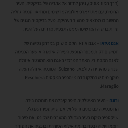
(דרך המוזיאונים), ניתן לחזור אל אתריה של בריקסיה, העיר
הרומית, עם אתרי ארכיאולוגיה מרשימים ומוזיאון סנטה ג'וליה
החשוב בו ממצאים מהעיר העתיקה. מעל בריקסיה הגנים של
טירת ברשיה המרשימה ממנה תצפית מרהיבה על העיר.
אגם איזאו
– אגם איזאו הקסום שוכן במרחק נסיעה של
חמישים דקות מכפר הנופש. העיירה איזאו היא שער הכניסה
לאגם המסתורי. האתר המרכזי באגם הוא המונטה איזולה
שנגיש מהעיירה סולצאנו Sulzano. המונטה איזולה הוא הר
מוקף מים שבחלקו הדרומי הכפר המקסים Peschiera
Maraglio.
ורונה
– העיר האיטלקית היפה קיבלה את חותמת בירת
הרומנטיקה עם כתיבתו של ויליאם שייקספיר האנגלי.
שייקספיר מיקם בעיר הגדולה המערבית של ונטו את סיפור
רומאו ויוליה (בפדובה את אילוף הסוררת ובונציה את הסוחר