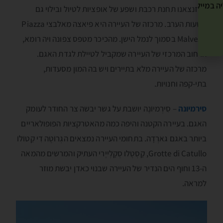
ה במייל שלך! »
בדזנצאנו תחנת רכבת ושפע של אופציות לטיול ובילוי גם
בשעות הערב. מרכזה של העיירה היא פיאצה מאלבצי Piazza
Malvezzi בסמוך לנמל הישן. מהכיכר מטפס צפונה ויה רומא,
הרחוב המרכזי של העיירה שמקביל לטיילת לגדת האגם.
מרכזה של העיירה מלא בתיירים ויש בה המון מסעדות,
בתי-קפה וחנויות.
סירמיונה
– סִירְמיוֺנֶה יושבת על גשר יבשה צר החודר לעומק
האגם. בעיירה הקטנה והיפה כמה מהאטרקציות הפופולאריים
ביותר באגם גארְדָה. בתחומי העיירה נמצאים הגְרוֺטֶה דִי קַטוֺלוֺ
Grotte di Catullo, קָסְטֶלו סְקָלְייֶרי העתיק והמרשים מהמאה
ה-13 וחוף הים הנדיר של העיירה שבנוי כאדן יבשת מוזר
למראה.