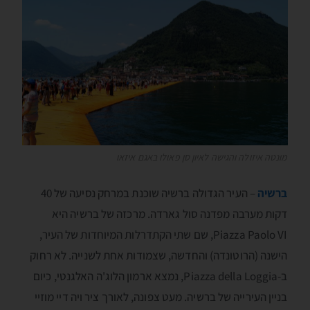
מונטה איזולה והגישה לאיון סן פאולו באגם איזאו
ברשיה
– העיר הגדולה ברשיה שוכנת במרחק נסיעה של 40
דקות מערבה מפדנה סול גארדה. מרכזה של ברשיה היא
Piazza Paolo VI, שם שתי הקתדרלות המיוחדות של העיר,
הישנה (הרוטונדה) והחדשה, שצמודות אחת לשנייה. לא רחוק
ב-Piazza della Loggia, נמצא ארמון הלוג'ה האלגנטי, כיום
בניין העירייה של ברשיה. מעט צפונה, לאורך ציר ויה דיי מוזיי