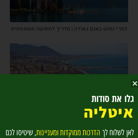
כפרי נופש באגם גארדה | מדריך לחופשה משפחתית
גלו את סודות
איטליה
סלרנו Salerno – העיר הגדולה ממזרח לחוף אמלפי
לאן לשלוח לך
הדרכות ממוקדות ומעניינות
, שיטיסו לכם