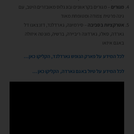
מגורים
– מגורים בקראוונים ובונגלוס מאובזרים היטב, עם
גינה פרטית צמודה ומטופחת מאוד
אטרקציות בסביבה
– סירמיונה, גארדלנד, דזנצאנו דל
גארדה, סאלו, גארדונה ריביירה, ברשיה, מונטה איזולה
באגם איזאו
לכל המידע על פארק הנופש גארדלנד, הקליקו כאן…
לכל המידע על טיול באגם גארדה, הקליקו כאן…