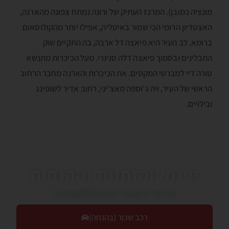
מונציה כמובן). המרכז העתיק של ורונה נמתח צפונה מהארנה,
האצטדיון הרומי הכי שמור באיטליה, אפילו יותר מהקולוסאום
ברומא. לב העיר היא פיאצה דל ארבה, בה התקיים שוק
התבלינים ובסמוך פיאצה דלה סניורי. מעל הכיכרות מתנשא
טורה דיי למברטי המקסים. את הכיכרות והארנה מחבר הרחוב
הראשי של העיר, ויה ג'וספה מאצ'יני, רחוב אדיר לשופינג
ובילויים.
פינת ההזמנות וההנחות
כדאי לעבור בין הלשוניות!
רכב שכור (בהנחה)