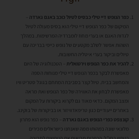
כפר הנופש דיי טילי כבסיס לטיול כוכב באגם גארדה
–
המיקום של כפר הנופש דיי טילי הוא בסיס מעולה לטיול
לגדות האגם או בערי מחוז לומברדיה המרשימות. במהלך
השהות אפשר לשלב מקטעים של נופש כייפי בבריכה עם
טיולים וביקור בערי איטליה החשובות.
להכיר את כפר הנופש וירטואלית
– הטכנולוגיה של היום
מאפשרת לבקר בכפר הנופש דיי טילי מנוחות הספה
והמחשב בבית. טיול קצר בסביבת המתחם בגוגל סטריט וויו
מאפשרת לבחון את האווירה של כפר הנופש ואת מראה
ומצב המקום. כדאי מאוד גם לקרוא ביקורות על המקום
באתרים ייעודיים כגון טריפאדוויזור או בביקורות של בוקינג.
קונצפט כפרי הנופש באגם גארדה
– כפר נופש הוא פתרון
מלונאי שונה במהותו ממה שאנחנו כישראלים מכירים
כנופש בחו"ל. הכפרים מביאים את הנופשים לסביבה