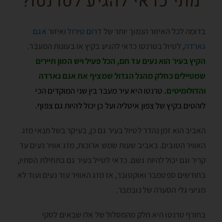
מתי כדאי להגיע לטרנטו?
בדומה לכל האיזור הנמוך יותר של
דרום טירול
ואיזור
אגם
גארדה
, לטיול בטרנטו כדאי להגיע בקיץ או בעונות המעבר.
הקיץ בעיר הוא נעים עד חם, הכל פעיל ויש המון תיירים
שמטיילים כחלק מהגל הגדול שמציף את אגם גארדה
והדולומיטים
.
טרנטו היא עיר מעבר בין שני המוקדים הכי
לוהטים בקיץ של צפון איטליה ועל כן יכול להיות גם צפוף.
האביב הוא זמן נהדר לטיול בעיר גם כן, בעיקר בשל תנאי מזג
האוויר הטובים. באביב שעות שמש ארוכות, מזג אוויר נעים עד
קריר וגם יכול להיות גשם. כדאי לטייל בעיר גם בתחילת הסתיו,
בחודשים ספטמבר ואוקטובר, אז מזג האוויר עוד נעים ועוד לא
מגיעי גלי הסערה של נובמבר.
בחורף טרנטו היא חלק מהמסלול של אלו שבאים לסקי