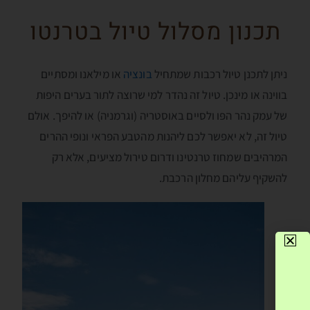
תכנון מסלול טיול בטרנטו
ניתן לתכנן טיול רכבות שמתחיל
בונציה
או מילאנו ומסתיים
בווינה או מינכן. טיול זה נהדר למי שרוצה לתור בערים היפות
של עמק נהר הפּו ולסיים באוסטריה (וגרמניה) או להיפך. אולם
טיול זה, לא יאפשר לכם ליהנות מהטבע הפראי ונופי ההרים
המרהיבים שמחוז טרנטינו ודרום טירול מציעים, אלא רק
להשקיף עליהם מחלון הרכבת.