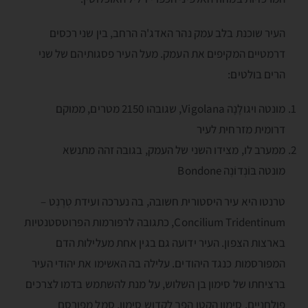
העיר שוכנת בלב עמק נהר האדג'ה הרחב, בין שני רכסים
דרמטיים המקיפים את העמק. מעל העיר פסגותיהם של שני
הרים בולטים:
מונטה ויגולָנָה Vigolana, שגובהו 2150 מטרים, ממוקם
דרומית מזרחית לעיר
ממערב לו, מצידו השני של העמק, בגובה זהה מתנשא
מונטה בּוֹנְדוֹנֶה Bondone
טרנטו היא עיר היסטורית חשובה, בה נערכה ועידת טְרֶנְט –
Concilium Tridentinum, כתגובה לרפורמות הפרוטסטנטיות
בארצות הצפון. העיר ידועה גם בגין אחת מעלילות הדם
המפורסמות כנגד היהודים. עלילה בה האשימו את יהודי העיר
ברציחתו של סימון בן השלוש, על מנת להשתמש בדמו לצרכים
פולחניים. סימון הקטן הפך לקדוש סימון, סמל מפורסם