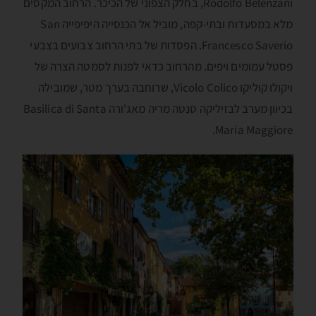
Rodolfo Belenzani, בחלק הצפוני של הכיכר. הרחוב המקסים
מלא במסעדות ובתי-קפה, מוביל אל הכנסייה היפיפייה San
Francesco Saverio. הפסדות של בתי הרחוב צבועים בצבעי
פסטל עמומים ויפים. מהרחוב כדאי לפנות לסמטה הצרה של
ויקולו קוליקו Vicolo Colico, שרוחבה בערך מטר, שמובילה
בכיוון מערב לבזיליקה סנטה מריה מאג'ורה Basilica di Santa
Maria Maggiore.