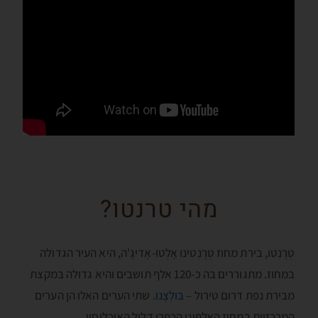
מהי טרנטו?
טְרֶנְטו, בירת מחוז טְרֶנְטינו אָלְטו-אָדיגֶ'ה, היא העיר הגדולה
במחוז. מתגוררים בה כ-120 אלף תושבים והיא גדולה במקצת
מבירת נפת דרום טירול –
בּולְצָנו
. שתי הערים האלו הן הערים
המרכזיות במחוז האלפּיני הכפרי דליל האוכלוסין.