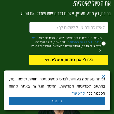
את הטיול לאיטליה?
מאבות איטליה המודרנית ובן העיר, משקיף ממעלה הגבעה על
בחינם, רק מידע מעניין, אלפים כבר נרשמו ושדרגו את הטיול
הנהר וקו הרקיע של טרנטו. בסמוך המוזיאון ההיסטורי של
האלפים Museo Nazionale Storico degli Alpini מספר את
סיפורי הצבאות שלחמו בקרבות מול האוסטרים במלחמת
העולם הראשונה.
מאשר.ת קבלת מידע במייל, שחלקו פרסומי, לפי
תנאי
השימוש ומדיניות הפרטיות
של האתר, כולל העברתו
לצד ג' לשם כך, ואסיר עצמי כשארצה. יאללה שלחו לי
:-)
גלו לי את סודות איטליה >>
המוזיאון האתנוגרפי Museo
degli Usi e Costumi della
האתר משתמש בעוגיות לצרכי סטטיסטיקה, חוויית גלישה ועוד,
Gente Trentina
בהתאם למדיניות הפרטיות. המשך הגלישה באתר מהווה
הסכמה לכך.
קרא עוד...
מעט צפונה מטרנטו בסן מישל נמצא המוזיאון האתנוגרפי
הבנתי
הנפלא Museo degli Usi e Costumi della Gente Trentina.