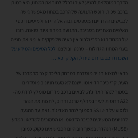
הדרך המומלצת להגיע לעיר ובכלל לתור את המחוז, היא כמובן
ברכב שכור. חופש התנועה של הרכב במחוז מאפשר גישה
לכבישים ההרריים המטפסים גבוה אל הרי הדולמיטים ורכסי
האלפּים האחרים בסביבה. התנועה במחוז אינה סואנת. רובו
של המחוז הוא כפרי ולרוב אין בעיה של פקקים או מציאת חנייה
בערי המחוז הגדולות – טרנטו ובולצנו.
לכל הטיפים והמידע על
השכרת רכב בדרום טירול, הקליקו כאן…
כדאי למצוא חנייה מוסדרת במרחק הליכה קצר מהמרכז של
העיר, קרי כיכר הדוּאומו. ישנם לא מעט חניונים מוסדרים
בסמוך לנהר האדיג'ה. לבאים ברכב מדרום מומלץ לרדת מה-
A22 דרומית לעיר במחלף טרנטו דרום, לחצות את הנהר
ולנסוע על ה-SS12 בסמוך לנהר האדיג'ה. זאת עד ההגעה
לחניונים המשיקים לכיכר הדואומו או הסמוכים למוזיאון המדע
(MUSE) הנהדר. במשך רוב היום הכביש אינו פקוק. כמובן