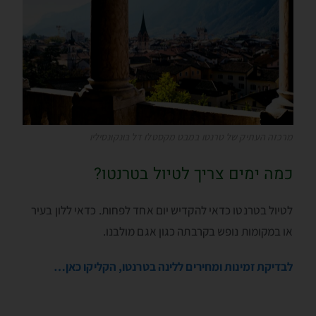
מרכזה העתיק של טרנטו במבט מקסטלו דל בּונקונסיליו
כמה ימים צריך לטיול בטרנטו?
לטיול בטרנטו כדאי להקדיש יום אחד לפחות. כדאי ללון בעיר
או במקומות נופש בקרבתה כגון אגם מולבנו.
לבדיקת זמינות ומחירים ללינה בטרנטו, הקליקו כאן…