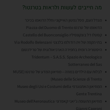
מה חייבים לעשות ולראות בטרנטו?
מגדל העם, פסל נפטון האייקוני וחלל הדואמו בכיכר
הדואומו של טרנטו Piazza del Duomo di Trento
קסטלו דל בּונקונסיליו Castello del Buonconsiglio
בתי הקפה של ויה רודולפו בלנצני Via Rodolfo Belenzani
היסטוריה רומית בחפירה הארכיאולוגית של טרידנטום
Tridentum – S.A.S.S. Spazio Archeologico
Sotterraneo del Sas
לבלות עם הילדים במוזה – מוזיאון המדע של טרנטו (MUSE
(Museo delle Scienze di Trento
המוזיאון האתנוגרפי Museo degli Usi e Costumi della
Gente Trentina
מוזיאון התעופה ג'יאני קאפרוני Museo dell'Aeronautica
Gianni Caproni