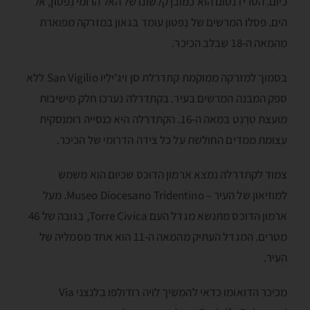
כיום. הטרידנטום הוא כמובן קלשונו של האל הרומי נֶפּטון, אל
הים. פסלו המרשים של נֶפּטון עומד בגאון במזרקה מפוארת
מהמאה ה-18 שבלב הכיכר.
בסמוך למזרקה ממוקמת קתדרלת סן ויג'ילְיו San Vigilio ללא
ספק המבנה המרשים בעיר. בקתדרלה נערכו חלק מישיבות
מועצת טְרֶנְט במאה ה-16. הקתדרלה היא כנסייה רומנסקית
עצומת ממדים החולשת על כל צידה הדרומי של הכיכר.
צמוד לקתדרלה נמצא ארמון הדוכס שכיום הוא משמש
למוזיאון של העיר – Museo Diocesano Tridentino. מעל
ארמון הדוכס מתנשא מגדל העם Torre Civica, בגובה של 46
מטרים. המגדל העתיק מהמאה ה-11 הוא אחד מסמליה של
העיר.
מכיכר הדואומו כדאי להמשיך לויה רודולפו בלנצני Via