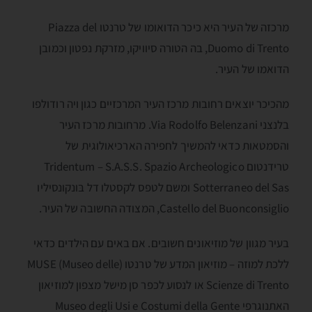
מרכזה של העיר היא כיכר הדואומו של טרנטו Piazza del
Duomo di Trento, בה הטורה סיוויקו, מזרקת נפטון וכמובן
הדואמו של העיר.
מהכיכר יוצאים רחובות מרכז העיר המרכזיים כגון ויה רודולפו
בלנצני Via Rodolfo Belenzani. מרחובות מרכז העיר
והסמטאות כדאי להמשיך לחפירה הארכיאולוגית של
טרידנטום Tridentum – S.A.S.S. Spazio Archeologico
Sotterraneo del Sas ומשם לטפס לקסטלו דל בּונקונסיליו
Castello del Buonconsiglio, המצודה החשובה של העיר.
בעיר מגוון של מוזיאונים חשובים. אם באים עם הילדים כדאי
ללכת למוזה – מוזיאון המדע של טרנטו (MUSE (Museo delle
Scienze di Trento או לנסוע לכפר סן מישל מצפון למוזיאון
האתנוגרפי Museo degli Usi e Costumi della Gente