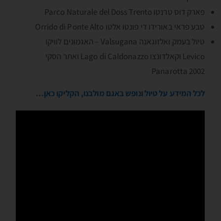
פארק דוס טרנטו Parco Naturale del Doss Trento
טבע פראי באורידו די פונטו אלטו Orrido di Ponte Alto
טיול בעמק ואלזוגאנה Valsugana – האגמונים לוויקו
Levico וקאלדונצו Lago di Caldonazzo ואתר הסקי
Panarotta 2002
לכל המידע על טיול ונופש באגם מולבנו, הקליקו כאן…