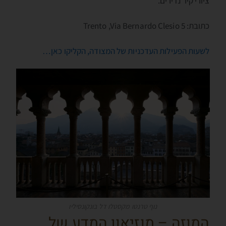
ציורי קיר נדירים.
כתובת: Trento ,Via Bernardo Clesio 5
לשעות הפעילות העדכניות של המצודה, הקליקו כאן…
נוף טרנטו מקסטלו דל בּונקונסיליו
המוזה – מוזיאון המדע של