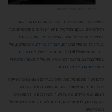
מרכזה של טרנטו וההרים מסביב
אפשר לשלב את טרנטו בטיול הכולל את אגם גארדה או
הדולומיטים, בעיקר בשל מיקום העיר על הנתיב הראשי המחבר
את שני איזורי הטיול הפופולאריים של צפון איטליה. הביקור
בעיר כולל גם טיול ברוברטו,
ריבה דל גארדה
, אגם מולבנו, ואל
די פיימה Val di Fiemme ועוד. אפשר לשלב את העיר גם
בטיול בבולצנו, ואל גארדנה ואורטיזיי, ואל די פאסה
ומדונה די
קמפיליו ופארק אדמלו-ברנטה
.
מרכז העיר טרנטו ומקומות התיור בעיר הם מצומצמים ולא ייקח
לכם יותר מכמה שעות ליהנות מהאווירה החביבה של העיר
הצפונית. אופייה הנינוח של העיר יבטיח לכם טיול רגוע וכייפי,
אין שום צורך לרוץ או למהר, בדומה להתנהלותם היומיומית של
תושבי העיר.