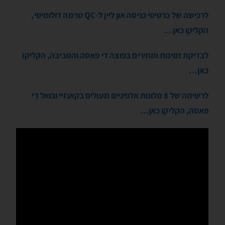
לרכישה של כרטיסי כניסה און ליין ל-QC טרמה דולומיטי,
הקליקו כאן…
לבדיקת זמינות ומחירים בפוצה די פאסה והסביבה, הקליקו
כאן…
לרשימה של 8 מלונות אלפיניים מעולים בקאנזיי ובואל די
פאסה, הקליקו כאן…