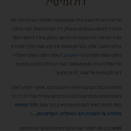
דולומיטי?
הריזורט הגדול נמצא בלב עמק פאסה האלפיני בעיירה הגדולה
פוצה די פאסה Pozza di Fassa, ליד העיירה העוד יותר גדולה
ויגו די פאסה. זהו המקום הכי מיושב בעמק שיורד דרומה מואל
גרדנה ומעבר סלה, במרחק נסיעה של רבע שעה בלבד מעיירת
הסקי המפורסמת
קאנזיי Canazei
ואתר הסקי הסופר פופולרי
של הסלה רונדה Sellaronda. העיר הגדולה בלוצנו, נמצאת
במרחק נסיעה של שעה, לכיוון ההפוך.
תחנת הרכבת הקרובה לאתר היא בבולצנו. אפשר להגיע לאתר
באוטובוסים גם מכיוון בולצנו וגם מכיוון קאניזיי אבל הדרך הכי
נוחה להגיע לאתר המרחצאות היא ברכב שכור (
לכל הטיפים
והמידע על השכרת רכב באיטליה, הקליקו כאן…
).
חניה:
בכניסה לאתר ישנו חניון לרווחת המבקרים במתחם.