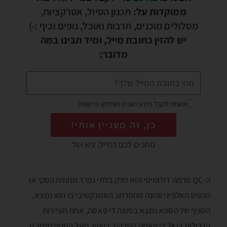
ממוקדות על:
תכנון הטיול, אטרקציות,
מסלולים מוכנים, תרבות ואוכל, נופים וכיף :-)
יש להזין כתובת מייל, ומיד תבינו במה
מדובר:
אשמח לקבל מידע מעניין (שחלקו פרסומי)
כן, זה מעניין אותי!
מחכים לכם במייל, גיא וטל
ה-QC טרמה דולומיטי הוא חלק בלתי נפרד מחווית הסקי או
הנופש האלפיני ונהנה מהמרחב האטרקטיבי בו הוא נמצא.
הסניף של הספא נמצא בפוצה די פאסה, אחת העיירות
הגדולות בואל די פאסה המרהיב ביופיו. מעל הסניף ממזרח