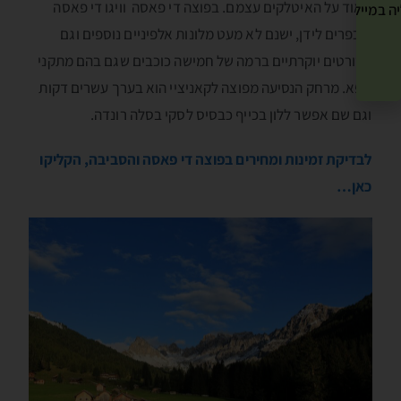
מאוד על האיטלקים עצמם. בפוצה די פאסה וויגו די פאסה
ה במייל שלך! »
והכפרים לידן, ישנם לא מעט מלונות אלפיניים נוספים וגם
ריזורטים יוקרתיים ברמה של חמישה כוכבים שגם בהם מתקני
ספא. מרחק הנסיעה מפוצה לקאניציי הוא בערך עשרים דקות
וגם שם אפשר ללון בכייף כבסיס לסקי בסלה רונדה.
לבדיקת זמינות ומחירים בפוצה די פאסה והסביבה, הקליקו
כאן…