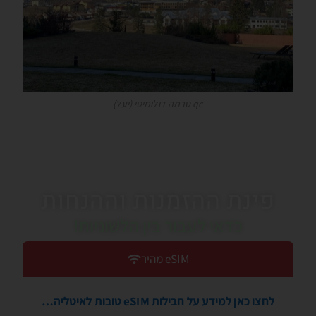
qc טרמה דולומיטי (יעל)
פינת ההזמנות וההנחות
כדאי לעבור בין הלשוניות!
eSIM מהיר
לחצו כאן למידע על חבילות eSIM טובות לאיטליה…