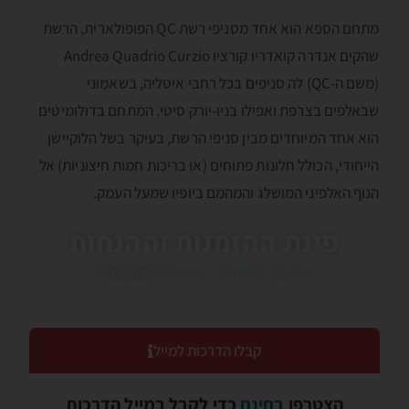
מתחם הספא הוא אחד מסניפי רשת QC הפופולארית, הרשת
שהקים אנדרה קואדריו קורציו Andrea Quadrio Curzio
(משם ה-QC) לה סניפים בכל רחבי איטליה, בשאמוני
שבאלפים בצרפת ואפילו בניו-יורק סיטי. המתחם בדולומיטים
הוא אחד המיוחדים מבין סניפי הרשת, בעיקר בשל הלוקיישן
הייחודי, הכולל חלונות פתוחים (או בריכות חמות חיצוניות) אל
הנוף האלפיני המושלג והמהמם ביופיו שמעל העמק.
פינת ההזמנות וההנחות
כדאי לעבור בין הלשוניות!
קבלו הדרכות למייל
הצטרפו
בחינם
כדי לקבל במייל הדרכות