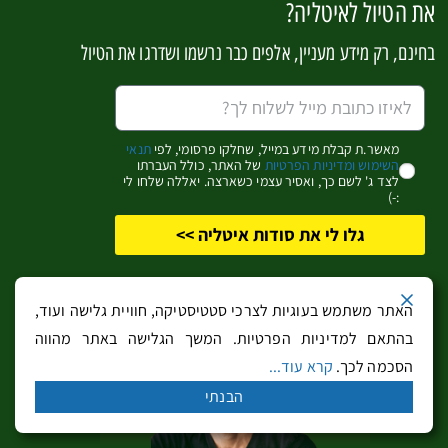
את הטיול לאיטליה?
בחינם, רק מידע מעניין, אלפים כבר נרשמו ושדרגו את הטיול
בארי Bari – טיול ובילוי בבירת פוליה הסואנת
מאשר.ת קבלת מידע במייל, שחלקו פרסומי, לפי
תנאי
השימוש ומדיניות הפרטיות
של האתר, כולל העברתו
לצד ג' לשם כך, ואסיר עצמי כשארצה. יאללה שלחו לי
:-)
גלו לי את סודות איטליה >>
האתר משתמש בעוגיות לצרכי סטטיסטיקה, חוויית גלישה ועוד,
בהתאם למדיניות הפרטיות. המשך הגלישה באתר מהווה
הסכמה לכך.
קרא עוד...
פרוצ'ידה ואיסקיה – הפלגה מנאפולי לאיים
הפלגריים
הבנתי