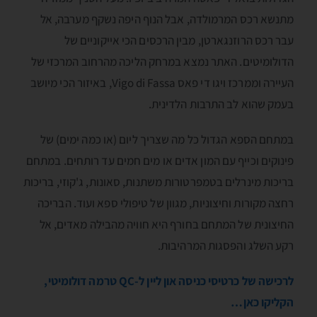
מתנשא רכס המרמולדה, אבל הנוף היפה נשקף מערבה, אל
עבר רכס הרוזנגארטן, מבין הרכסים הכי אייקוניים של
הדולומיטים. האתר נמצא במרחק הליכה מהרחוב המרכזי של
העיירה וממרכז ויגו די פאס Vigo di Fassa, באיזור הכי מיושב
בעמק שהוא לב התרבות הלדינית.
במתחם הספא הגדול כל מה שצריך ליום (או כמה ימים) של
פינוקים וכייף עם המון אדים או מים חמים עד רותחים. במתחם
בריכות מינרלים בטמפרטורות משתנות, סאונות, ג'קוזי, בריכות
רחצה מקורות וחיצוניות, מגוון של טיפולי ספא ועוד. הבריכה
החיצונית של המתחם בחורף היא חוויה מהבילה מאדים, אל
רקע השלג והפסגות המרהיבות.
לרכישה של כרטיסי כניסה און ליין ל-QC טרמה דולומיטי,
הקליקו כאן…