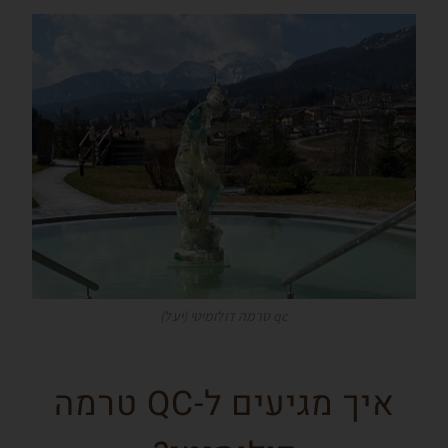
qc טרמה דולומיטי (יעל)
איך מגיעים ל-QC טרמה