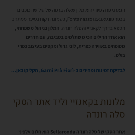
הגארני פרה פיורי הוא מלון שאלה ברמה של שלושה כוכבים
בכפר פונטאנאצו Fontanazzo, כשמונה דקות נסיעה ממתחם
הספא בדרך לקאנזיי והסלה רונדה.
המלון בניהול משפחתי,
הוא אחד הדילים הכי משתלמים בסביבה, עם חדרים
מטופחים באווירה כפרית, לובי גדול ומקסים בעיצוב כפרי
בולט.
לבדיקת זמינות ומחירים ב-Garnì Prà Fiorì, הקליקו כאן…
מלונות בקאנזיי וליד אתר הסקי
סלה רונדה
אתר הסקי של סלה רונדה Sellaronda הוא חלום אלפיני