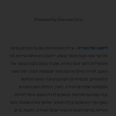
(Powered by DiscoverCars)
לימונה סול גארדה
– עיירת הנופש היפה שוכנת במרחק נסיעה
של חצי שעה וקצת מכפר הנופש. לימונה היא אחת העיירות הכי
פסטורליות לחוף אגם גארדה, שוכנת כמעט בקצה הצפוני של
האגם. לעיירה טיילת ארוכה מאוד שנמתחת לאורך יותר משני
קילומטרים, מכנסיית סן רוקו מצפון ועד רצועת המלונות
המקסימה שמדרום לעיירה. לאורך הטיילת המון מסעדות
ובתי-קפה עם שולחנות הנושקים לגדת האגם. ממול לטיילת
נשקף נוף רכס מונטֶה בָּלְדוֺ המסיבי שלחוף הגדה שממול. מעל
הטיילת בנויים רחובותיה הציוריים של העיירה, רחובות צרים