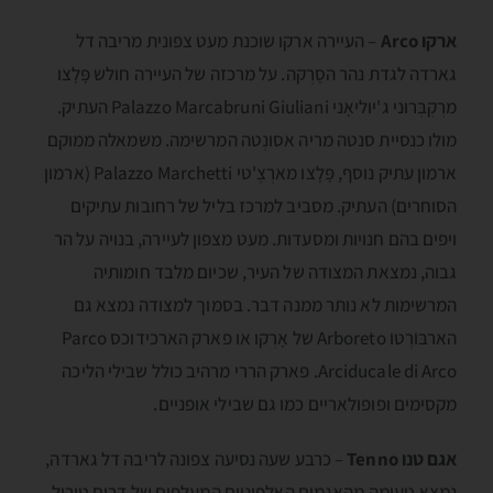
ארקו Arco
– העיירה ארקו שוכנת מעט צפונית מריבה דל
גארדה לגדת נהר הסָרְקה. על מרכזה של העיירה חולש פָּלָצו
מרְקְבְּרוּני ג'יוליאָני Palazzo Marcabruni Giuliani העתיק.
מולו כנסיית סנטה מריה אסונְטה המרשימה. משמאלה ממוקם
ארמון עתיק נוסף, פָּלָצו מארְצֶ'טי Palazzo Marchetti (ארמון
הסוחרים) העתיק. מסביב למרכז בליל של רחובות עתיקים
ויפים בהם חנויות ומסעדות. מעט מצפון לעיירה, בנויה על הר
גבוה, נמצאת המצודה של העיר, שכיום מלבד חומותיה
המרשימות לא נותר ממנה דבר. בסמוך למצודה נמצא גם
הארבּוֺרֶטוֺ Arboreto של אָרְקו או פארק הארכידוכס Parco
Arciducale di Arco. פארק הררי מרהיב כולל שבילי הליכה
מקסימים ופופולאריים כמו גם שבילי אופניים.
אגם טנו
Tenno
– כרבע שעה נסיעה צפונה לריבה דל גארדה,
נמצא טעימה מהאגמים האלפיניים המעלפים של דרום טירול