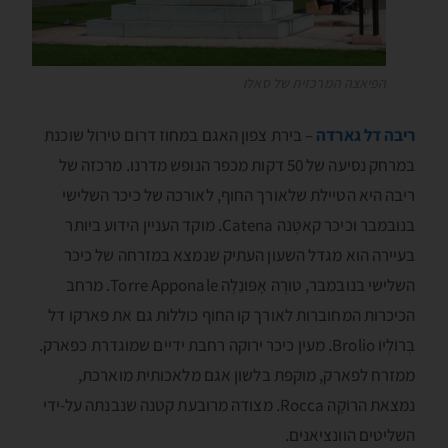
הפיאצה המרכזית של סאלו
ריבה דל גארדה
– בירת צפון האגם במחוז דרום טירול שוכנת
במרחק נסיעה של 50 דקות מכפר הנופש מדרנו. מרכזה של
ריבה היא הטיילת שלאורך החוף, לאורכה של כיכר השלישי
בנובמבר וכיכר קאטֶנה Catena. מוקד העניין הידוע ביותר
בעיירה הוא מגדל השעון העתיק שנמצא במזרחה של כיכר
השלישי בנובמבר, טורֶה אָפּונַלֶה Torre Apponale. מרחב
הכיכרות המחוברות לאורך קו החוף כוללות גם את פארקו דל
בְּרוֺלְיוֺ Brolio. מעין כיכר ירוקה רחבת ידיים שמוגדרת כפארק.
ממזרח לפארק, מוקפת בלשון אגם מלאכותית מוארכת,
נמצאת הרוֺקָה Rocca. מצודה מרובעת קטנה שנבנתה על-ידי
השליטים הוונציאנים.