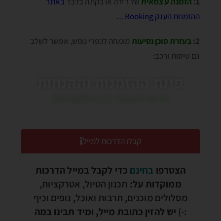
1:
הזמנה עצמאית
של דירה או בקתה בלבד
באתר
ההזמנות הענק Booking…
2:
בעזרת סוכן נסיעות
מומחה לכפרי נופש, אפשר לשלב
גם טיסות ורכב:
פינת ההזמנות וההנחות
כדאי לעבור בין הלשוניות!
קבלו הדרכות למייל
הצטרפו
בחינם
כדי לקבל במייל הדרכות
ממוקדות על:
תכנון הטיול, אטרקציות,
מסלולים מוכנים, תרבות ואוכל, נופים וכיף
:-)
יש להזין כתובת מייל, ומיד תבינו במה