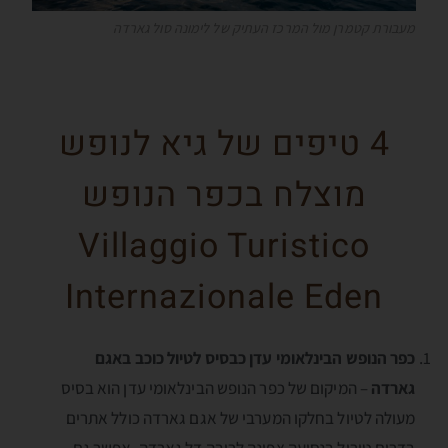
מעבורת קטמרן מול המרכז העתיק של לימונה סול גארדה
4 טיפים של גיא לנופש
מוצלח בכפר הנופש
Villaggio Turistico
Internazionale Eden
כפר הנופש הבינלאומי עדן כבסיס לטיול כוכב באגם
גארדה
– המיקום של כפר הנופש הבינלאומי עדן הוא בסיס
מעולה לטיול בחלקו המערבי של אגם גארדה כולל אתרים
בדרום טירול בנסיעה צפונה לריבה דל גארדה. אפשר גם