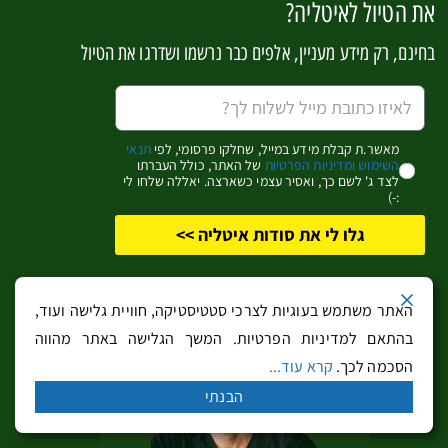
את הטיול לאיטליה?
אתרי הספא והבריכות הכי פופולריים בדולומיטים
בחינם, רק מידע מעניין, אלפים כבר נרשמו ושדרגו את הטיול
מאשר.ת קבלת מידע במייל, שחלקו פרסומי, לפי
תנאי
השימוש ומדיניות הפרטיות
של האתר, כולל העברתו
לצד ג' לשם כך, ואסיר עצמי כשארצה. יאללה שלחו לי
:-)
גלו לי את סודות איטליה >>
12 כפרי נופש מיוחדים באגם גארדה
האתר משתמש בעוגיות לצרכי סטטיסטיקה, חוויית גלישה ועוד,
בהתאם למדיניות הפרטיות. המשך הגלישה באתר מהווה
הסכמה לכך.
קרא עוד...
הבנתי