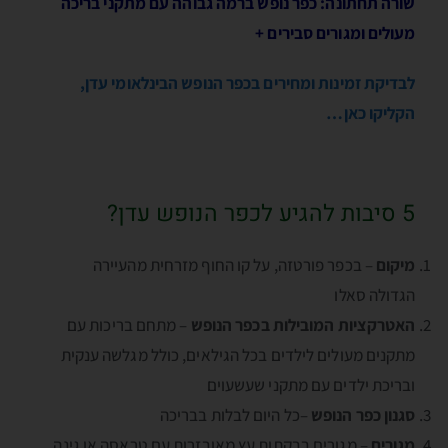
שורה תחתונה: כפר נופש ברמה גבוהה עם מתקני בריכה
מעולים ומגורים סבירים +
לבדיקת זמינות ומחירים בכפר הנופש הבינלאומי עדן,
הקליקו כאן…
5 סיבות להגיע לכפר הנופש עדן?
מיקום
– בכפר פורטזה, על קו החוף מזרחית מהעיירה
הגדולה סאלו
האטרקציות המובילות בכפר הנופש
– מתחם בריכות עם
מתקנים מעולים לילדים בכל הגילאים, כולל מגלשה ענקית
ובריכת ילדים עם מתקני שעשעוים
סגנון כפר הנופש
–כל היום לבלות בבריכה
מגורים
– מגורים בבקתות עץ מאובזרות עם טראסה או גינה