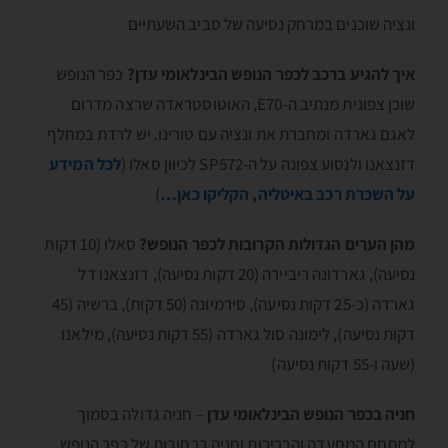
ונציה שוכנים במרחק נסיעה של סביב השעתיים
איך להגיע ברכב לכפר הנופש הבינלאומי עדן?
כפר הנופש
שוכן צפונית מנתיב ה-E70, האוטוסטראדה שרצה מדרום
לאגם גארדה ומחברת את ונציה עם טורינו. יש לרדת במחלף
דזנצאנו ולנסוע צפונה על ה-SP572 לכיוון סאלו (
לכל המידע
על השכרת רכב באיטליה, הקליקו כאן…
)
מהן הערים הגדולות הקרובות לכפר הנופש?
סאלו (10 דקות
נסיעה), גארדונה ריביירה (20 דקות נסיעה), דזנצאנו דל
גארדה (כ-25 דקות נסיעה), סירמיונה (50 דקות), ברשיה (45
דקות נסיעה), לימונה סול גארדה (55 דקות נסיעה), מילאנו
(שעה ו-55 דקות נסיעה)
חניה בכפר הנופש הבינלאומי עדן
– חניה גדולה בסמוך
למתחם המסעדה והבריכות וחניה ברחובות של כפר הנופש