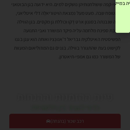
ה במייל שלך! »
ובתי-קפה ששולחנותיהן נושקים למים. היא ידועה בגן הבוטאני
המטופח שבה. מעט מעל נמצאת הויטוריאלֶה דלי איטליאני,
וילה שנבנתה בסגנון ארט דֶקו וכוללת גן מקסים. בגן הווילה
ניצבת ספינת מלחמה עליה פיקד המשורר ואבי התנועה
הפשיסטית האיטלקית גבריאל ד’אנוּנְציוֺֺ ואותה הוא עגן בגנו
לקישוט בעת שהתגורר בווילה. בגנים גם המוזוליאום המעוות
של המשורר כמו גם אמפי-תיאטרון.
פינת ההזמנות וההנחות
כדאי לעבור בין הלשוניות!
רכב שכור (בהנחה)