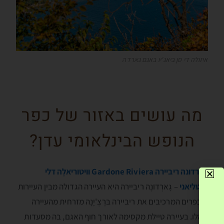
איזולה די סן ביאג'יו באגם גארדה
מה עושים באזור של כפר
הנופש הבינלאומי עדן?
גארדונה ריביירה
Gardone Riviera
וויטוריאלֶה דלי
איטליאני
– גָארְדוֺנֶה ריביירה היא העיירה הגדולה מבין העיירות
והכפרים המרכיבים את ריביירה בּרֶצְ'יָנָה מזרחית מהעיירה
סָאלו. בעיירה טיילת מקסימה לאורך חוף האגם, בה מסעדות