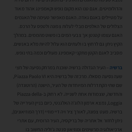
והדולומיטים. אגם טנו הוא מקום נופש וקאמפינג אהוד מאוד
על מטיילים באגם גאדה. האגם מאפשר טעימה של האגמים
הצלולים של האלפים מבלי לעלות צפונה ולטפס על הרכס.
האגם עצמו קטנטן אך צבעי המים בו פשוט מהממים. במהלך
הקיץ ניתן גם לרחוץ בו ולעתים הוא עלול להיות מלא באנשים.
מסביב לאגם הקטן מתקני קאמפינג מעולים וכמה בתי נופש.
ברשיה
– העיר הגדולה ברשיה שוכנת במרחק נסיעה של חצי
שעה נסיעה מסאלו. מרכזה של ברשיה היא Piazza Paolo VI,
שם שתי הקתדרלות המיוחדות של העיר, הישנה (הרוטונדה)
והחדשה, שצמודות אחת לשנייה. לא רחוק ב-Piazza della
Loggia, נמצא ארמון הלוג'ה האלגנטי, כיום בניין העירייה של
ברשיה. מעט צפונה, לאורך ציר ויה דיי מוזיי (דרך המוזיאונים),
ניתן לחזור אל אתריה של בריקסיה, העיר הרומית, עם אתרי
ארכיאולוגיה מרשימים ומוזיאון סנטה ג'וליה החשוב בו