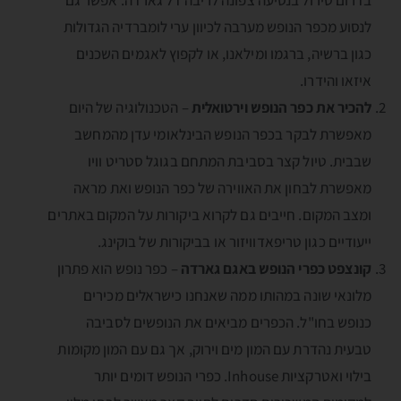
לנסוע מכפר הנופש מערבה לכיוון ערי לומברדיה הגדולות
כגון ברשיה, ברגמו ומילאנו, או לקפוץ לאגמים השכנים
איזאו והידרו.
להכיר את כפר הנופש וירטואלית
– הטכנולוגיה של היום
מאפשרת לבקר בכפר הנופש הבינלאומי עדן מהמחשב
שבבית. טיול קצר בסביבת המתחם בגוגל סטריט וויו
מאפשרת לבחון את האווירה של כפר הנופש ואת מראה
ומצב המקום. חייבים גם לקרוא ביקורות על המקום באתרים
ייעודיים כגון טריפאדוויזור או בביקורות של בוקינג.
קונצפט כפרי הנופש באגם גארדה
– כפר נופש הוא פתרון
מלונאי שונה במהותו ממה שאנחנו כישראלים מכירים
כנופש בחו"ל. הכפרים מביאים את הנופשים לסביבה
טבעית נהדרת עם המון מים וירוק, אך גם עם המון מקומות
בילוי ואטרקציות Inhouse. כפרי הנופש דומים יותר