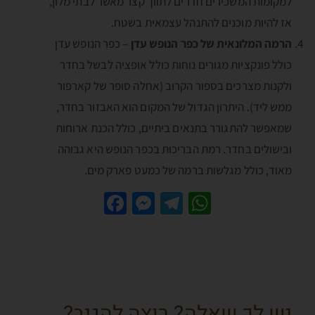
למקומות המשכירים חדרים לתווך קצר מאשר לבתי מלון,
אז להיות מוכנים להתנהל עצמאית בשטח.
הרמה המלונאית של כפר הנופש עדן
– כפר הנופש עדן
כולל פונקציות מגורים נוחות כולל אופציה לבשל בחדר
ולקנות מצרכים בספור הקרוב (אחלה סופר של קארפור
ממש ליד). היתרון הגדול של המקום הוא האבזור בחדר,
שמאפשר להתגורר בתנאים ביתיים, כולל הכנת ארוחות
ובישולים בחדר. רמת הבריכות בכפר הנופש היא גבוהה
מאוד, כולל מגלשות ברמה של כמעט פארק מים.
Fa
M
Te
W
ce
es
le
h
b
se
gr
at
o
n
a
sA
o
g
m
p
יש לך שאלה? רוצה להגיב?