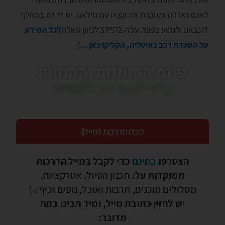
לאגם גארדה ומחברת את ונציה עם מילאנו. יש לרדת במחלף
דזנצאנו ולנסוע צפונה על ה-SP572 לכיוון סאלו (
לכל המידע
על השכרת רכב באיטליה, הקליקו כאן…
)
פינת ההזמנות וההנחות
כדאי לעבור בין הלשוניות!
קבלו הדרכות למייל
הצטרפו
בחינם
כדי לקבל במייל הדרכות
ממוקדות על:
תכנון הטיול, אטרקציות,
מסלולים מוכנים, תרבות ואוכל, נופים וכיף :-)
יש להזין כתובת מייל, ומיד תבינו במה
מדובר: