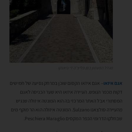
מגדל הפעמון בסן פליצ'ה די ביאנקו
אגם איזאו
– אגם איזאו הקסום שוכן במרחק נסיעה של חמישים
דקות מכפר הנופש. העיירה איזאו היא שער הכניסה לאגם
המסתורי אבל האתר המרכזי בה הוא המונטה איזולה שנגיש
מהעיירה סולצאנו Sulzano. המונטה איזולה הוא הר מוקף מים
שבחלקו הדרומי הכפר המקסים Peschiera Maraglio.