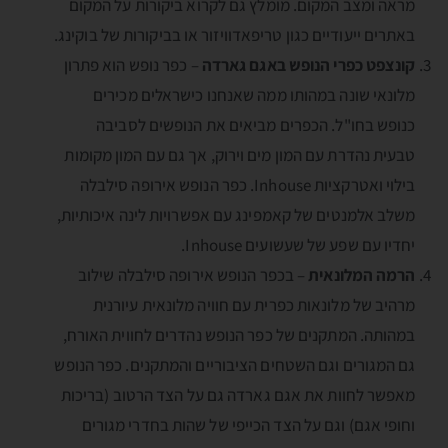
מראה ומצב המקום. מומלץ גם לקרוא ביקורות על המקום
באתרים ייעודיים כגון טריפאדוויזור או בביקורות של בוקינג.
קונצפט כפרי הנופש באגם גארדה
– כפר נופש הוא פתרון
מלונאי שונה במהותו ממה שאנחנו כישראלים מכירים
כנופש בחו"ל. הכפרים מביאים את הנופשים לסביבה
טבעית נהדרת עם המון מים וירוק, אך גם עם המון מקומות
בילוי ואטרקציות Inhouse. כפר הנופש אירופה סילבלה
משלב אלמנטים של קאמפינג עם אפשרויות לינה איכותיות,
יחדיו עם שפע של שעשועים Inhouse.
הרמה המלונאית
– בכפר הנופש אירופה סילבלה שילוב
מרהיב של מלונאות כפרית עם חוויה מלונאית עיורנית
במהותה. המתקנים של כפר הנופש נהדרים לחווית האורח,
גם המגורים וגם השטחים הציבוריים והמתקנים. כפר הנופש
מאפשר לחוות את אגם גארדה גם על הצד הרטוב (בריכות
וחופי אגם) וגם על הצד הכייפי של שהות בחדרי מגורים