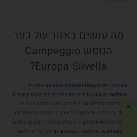
גארדונה ריביירה
מה עושים באזור של כפר
הנופש Campeggio
Europa Silvella?
גארדונה ריביירה
Gardone Riviera
וויטוריאלֶה דלי
איטליאני
– גָארְדוֺנֶה ריביירה היא העיירה הגדולה מבין העיירות
והכפרים המרכיבים את ריביירה בּרֶצְ'יָנָה מזרחית מהעיירה
סָאלו. בעיירה טיילת מקסימה לאורך חוף האגם, בה מסעדות
ובתי-קפה ששולחנותיהן נושקים למים. היא ידועה בגן הבוטאני
המטופח שבה. מעט מעל נמצאת הויטוריאלֶה דלי איטליאני,