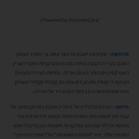
(Powered by DiscoverCars)
סירמיונה
– סִירְמיוֺנֶה יושבת על גשר יבשה צר החודר לעומק
האגם. בעיירה הקטנה והיפה כמה מהאטרקציות ומוקדי העניין
האטרקטיביים ביותר באגם גארְדָה. בתחומי העיירה נמצאים
הגְרוֺטֶה דִי קַטוֺלוֺ Grotte di Catullo, קָסְטֶלו סְקָלְייֶרי העתיק
והמרשים מהמאה ה-13 וחוף הים הנדיר של העיירה.
מילאנו
– הבירה הכלכלית של איטליה שוכנת במרחק נסיעה של
קצת יותר משעה וחצי מערבה מכפר הנופש. מילאנו היא עיר
תוססת וגדולה עם המון אטרקציות חשובות כגון בניין הדואומו
המרהיב שלה, ציור "הסעודה האחרונה" של לאונרדו דה וינצ'י