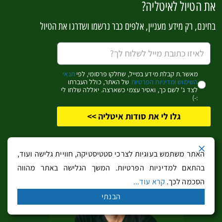
את הטיול לאיטליה?
בחינם, רק מידע מעניין, אלפים כבר נרשמו ושדרגו את הטיול
ונציה מדריך מהיר למטייל | כל האינפורמציה בקליק
אחד
מאשר.ת קבלת מידע במייל, שחלקו פרסומי, לפי
תנאי
השימוש ומדיניות הפרטיות
של האתר, כולל העברתו
לצד ג' לשם כך, ואסיר עצמי כשארצה. יאללה שלחו לי
:-)
גלו לי את סודות איטליה >>
האתר משתמש בעוגיות לצרכי סטטיסטיקה, חוויית גלישה ועוד,
בהתאם למדיניות הפרטיות. המשך הגלישה באתר מהווה
הסכמה לכך.
קרא עוד...
רימיני – בירתה של הריביירה האדריאטית
הבנתי