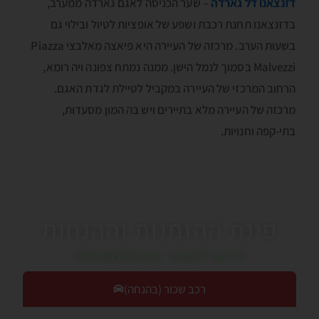
דזנצאנו דל גארדה
– שער הכניסה לאגם גארדה ממערב,
בדזנצאנו תחנת רכבת ושפע של אופציות לטיול ובילוי גם
בשעות הערב. מרכזה של העיירה היא פיאצה מאלבצי Piazza
Malvezzi בסמוך לנמל הישן. ממנה נמתח צפונה ויה רומא,
הרחוב המרכזי של העיירה במקביל לטיילת לגדת האגם.
מרכזה של העיירה מלא בתיירים ויש בה המון מסעדות,
בתי-קפה וחנויות.
פינת ההזמנות וההנחות
כדאי לעבור בין הלשוניות!
רכב שכור (בהנחה)