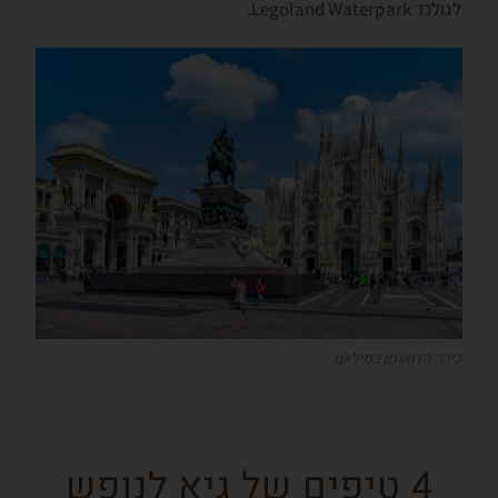
לגולנד Legoland Waterpark.
כיכר הדואומו במילאנו
4 טיפים של גיא לנופש