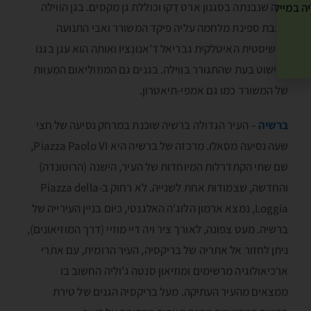
וילה שנבנתה בסגנון ארט דֶקו וכוללת גן מקסים. בגן הווילה
ה במייל שלך! »
ניצבת ספינת מלחמה עליה פיקד המשורר ואבי התנועה
הפשיסטית האיטלקית גבריאל ד’אנוּנְציוֺֺ ואותה הוא עגן בגנו
לקישוט בעת שהתגורר בווילה. בגנים גם המוזוליאום המעוות
של המשורר כמו גם אמפי-תיאטרון.
ברשיה
– העיר הגדולה ברשיה שוכנת במרחק נסיעה של חצי
שעה נסיעה מסאלו. מרכזה של ברשיה היא Piazza Paolo VI,
שם שתי הקתדרלות המיוחדות של העיר, הישנה (הרוטונדה)
והחדשה, שצמודות אחת לשנייה. לא רחוק ב-Piazza della
Loggia, נמצא ארמון הלוג'ה האלגנטי, כיום בניין העירייה של
ברשיה. מעט צפונה, לאורך ציר ויה דיי מוזיי (דרך המוזיאונים),
ניתן לחזור אל אתריה של בריקסיה, העיר הרומית, עם אתרי
ארכיאולוגיה מרשימים ומוזיאון סנטה ג'וליה החשוב בו
ממצאים מהעיר העתיקה. מעל בריקסיה הגנים של טירת