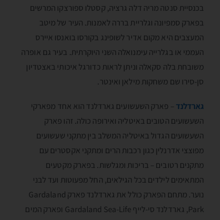
בכנסיית סנטה מריה דלה גרציה, קסטלו ספורצקו המרשים
בפארק סמפיונה וגלריית בררה לאמנות. העיר של מיטב
המעצבים היא מקום אדיר לשופינג בקורסו בואנסו איירס
העממי או בגלרייה עימנואלה השני היוקרתית. בעיר גם אופרה
משובחת בלה סקאלה וניתן לראות כדורגל איכותי באצטדיון
סן-סירו שם משחקות מילאן ואינטר.
גארדלנד
– פארק השעשועים גארדלנד הוא אחד מפארקי
השעשועים הטובים באיטליה ואירופה כולה. זהו פארק
השעשועים הגדול באיטליה המשלב בין מתקני שעשועים
מפוצצי אדרנלין כגון רכבות הרים ומתקני אקסטרים עם
מתקנים רטובים – בריכות ומגלשות. בפארק מקטעים
המתאימים לילדים בכל הגילאים, החל מפעוטות ועד לבני
נוער. מתחם הפארק כולל את גארדלנד פארק Gardaland
Park, גארדלנד סי-לייף Gardaland Sea-Life ופארק המים