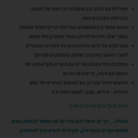
מטיילים עם הרכב בין הנקודות הכי יפות של האגם,
בכבישים הסובבים אותו
נהנים מפארק השעשועים גארדלנד הריק יחסית שפתוח
בסופ"שים (חייבים לבדוק באתר הפארק מתי פתוח
מתרפקים על לחש האדוות במרכזי העיירות והכפרים
לאורך האגם (שימו לב שחלק מהעסקים סגורים)
משלבים טיול באגם גארדה עם הערים הקלאסיות של
הצפון כגון ורונה, ברשיה או ברגמו
מגיעים לטיול עם רכב גם לאגמים האחרים של צפון
איטליה – איז'או, קומו, לוגאנו ומאג'ורה
חושבים על אגם גארדה בסתיו?
מעולה… דף זה יעשה לכם סדר על מה אפשר לעשות באגם
הנופש הקייצי באוף סיזן, לאן כדאי להגיע ואיך להתארגן