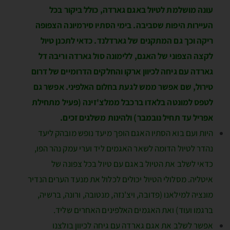
עונה מושלמת לטיול באגם גארדה, כולל ביקור בכל
העיירות היפות שסביבה. בימי הסתיו סירמיונה הצפופה
ריקה וכך גם המתקנים של גארדלנד. כדאי לתכנן טיול
לקצה הצפוני של האגם, ללימונה סול גארדה וריבה דל
גארדה עם גיחה לכיוון ארקו והחלקים הדרומיים של דרום
טירול, שם אפשר ממש לגעת בחלום האלפיני. אפשר גם
לטפס למונטה בלאדו ברכבל ממלצ'זינה (פעיל מתחילת
אפריל עד תחיל נובמבר) ולהינות משלגים זכים.
היות ועם בוא הסתיו האגם הופך מיעד נופש מובהק ליעד
נהדר לטיול הדומה לשאר האגמים ליד וערי עמק נהר הפו,
כדאי לשלב את הטיול באגם עם טיול בכל צפונה של
איטליה. מסלולי הטיול יכולים לכלול את מנעד הערים הנדיר
מונציה למילאנו (פדובה, ויצ'נזה, מנטובה, ורונה, ברשיה,
ברגמו ועוד) ואת האגמים האלפינים האחרים שליד.
אפשר לשלב את אגם גארדה עם גיחה לכיוון בולצנו