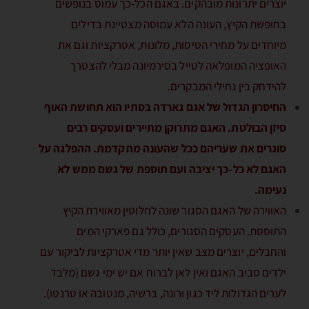
יוצרים יתרונות מובהקים. באגם הכל-כך עמוס בנופשים
בחופשת הקיץ, העונה הלא עמוסה מצטיינת בדילים
מיוחדים על מחירי הטיסות, מלונות, אטרקציות וגם את
האופציה המופלאה לטייל בסירמיונה מבלי להצטרך
להידחק בין נחילי המבקרים.
החיסרון הגדול של אגם גארדה בסתיו הוא תחושת האוף
סיזן הבולטת. האגם מתרוקן מתיירים ועסקים רבים
סוגרים את שעריהם ככל שהעונה מתקדמת. ההפלגה על
האגם לא כל-כך יציבה ועם תוספת של גשם ממש לא
נעימה.
האווירה של האגם הסגור שונה לחלוטין מאווירת הקיץ
התוססת. העסקים הסגורים, כולל גם פארקי המים
והחבלים, יוצרים מצב שאין יותר מדי אטרקציות לביקור עם
ילדים סביב האגם ואין לאן לברוח אם יש ימי גשם (מלבד
לערים הגדולות ליד כגון ורונה, ברשיה, מנטובה או טרנטו).