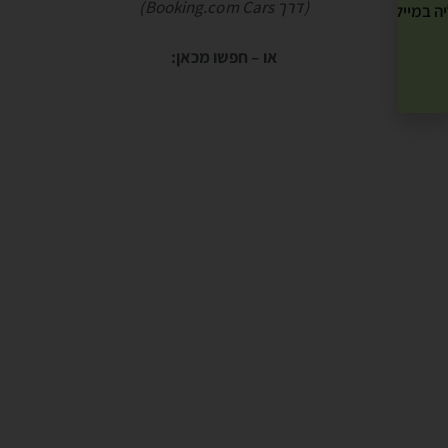
(דרך Booking.com Cars)
ה במייל שלך! »
או – חפשו מכאן: