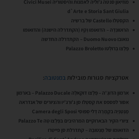
מוזיאון סנטה ג'וליה לאמנות והיסטוריה Civici Musei
d`Arte e Storia Sant Giulia
הקסְטֶלו Castello של ברשיה
הרוטונְדָה – הדוּאומו וֶקְיו (הקתדרלה הישנה) והדוּאומו
נואובו Duomo Nuovo – הקתדרלה החדשה
פָּלָצו בְּרולֶטו Palazzo Broletto
אטרקציות סגורות מובילות
במנטובה
:
ארמון הדוגֶ'ה – פָּלָצו דוּקָאלֶה Palazzo Ducale – בארמון
אסור לפספס את קָסְטֶלו סן ג'ורְג'יו והציורים של אנדראה
מָנְטָנְיָה בקָמֶרָה דֶלי סְפּוסִי Camera degli Sposi
ציורי הקיר הבארוקיים המרהיבים בפָּלָצו טֶה Palazzo Te
הדוּאומו של מָנְטובָה – קתדרלת סן פּייטְרו