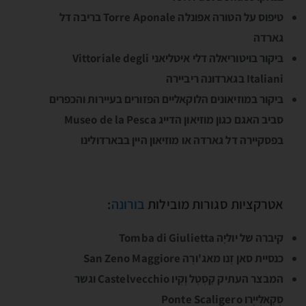
טיפוס על הטורה אפונלה Torre Aponale בריבה דל
גארדה
ביקור בויטוריאלה דלי איטליאני Vittoriale degli
Italiani בגארדונה ריביירה
ביקור במוזיאונים הלוקאליים הפזורים בעיירות והכפרים
סביב האגם כגון מוזיאון הדייג Museo de la Pesca
בפסקיירה דל גארדה או מוזיאון היין בבארדולינו
אטרקציות סגורות מובילות
בורונה
:
קיברה של יוליָה Tomba di Giulietta
כנסיית סאן זֶנו מאג'ורֶה San Zeno Maggiore
המבצר העתיק קָסְטֶל וֶקְיוֺ Castelvecchio וגשר
סְקָאלְייֶרו Ponte Scaligero