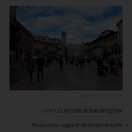
ורונה – פיאצה ארבה בגשם
אטרקציות סגורות מובילות
בברשיה
:
פּיאצָה וארמון דֶלָה לוגְ'יָה Piazza della Loggia