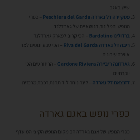
שיש באגם
פסקיירה דל גארדה
Peschiera del Garda
– כפרי
הנופש והמלונות הנושאיים של גארדלנד
ברדולינו Bardolino
– הכי קרוב לפארק גארדלנד
ריבה דל גארדה Riva del Garda
– הכי טבע ונופים לצד
אווירה עירונית
גארדונה ריביירה Gardone Riviera
– הריזורטים הכי
יוקרתיים
דזנצאנו דל גארדה
– לינה נוחה ליד תחנת רכבת מרכזית
כפרי נופש באגם גארדה
כפרי הנופש של אגם גארדה הם מקום הנופש הקיצי המועדף