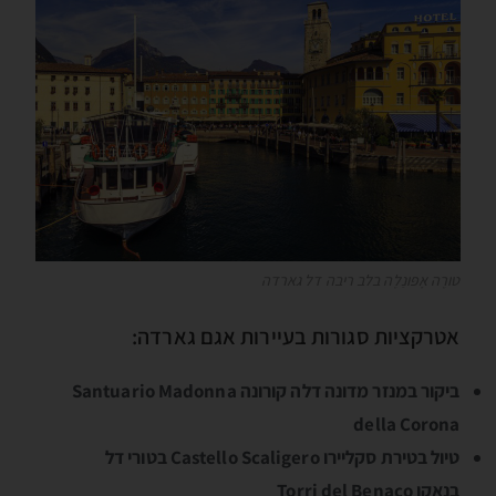
טורֶה אָפּונַלֶה בלב ריבה דל גארדה
אטרקציות סגורות בעיירות אגם גארדה:
ביקור במנזר מדונה דלה קורונה Santuario Madonna
della Corona
טיול בטירת סקליירו Castello Scaligero בטורי דל
בנאקו Torri del Benaco