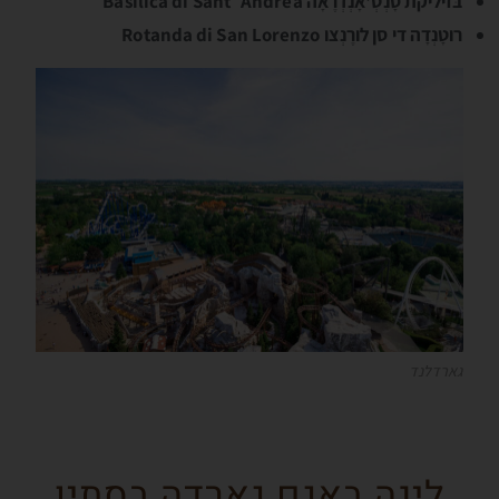
בּזיליקת סָנְטְ'אָנְדְרֶאָה Basilica di Sant`Andrea
רוטָנְדָה די סן לורֶנְצו Rotanda di San Lorenzo
גארדלנד
לינה באגם גארדה בסתיו