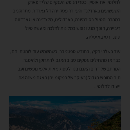
לחלוטין את אופיין. כפרי הנופש הענקיים שליד פארק
השעשועים גארדלנד והעיירה פסקיירה דל גארדה, מתרוקנים
במהרה והטיול בסירמיונה, בארדולינו, מלצ'זינה או גארדונה
ריביירה, הופך מנטו נופש במלונות להלכה ומעשה טיול
סטנדרטי באיטליה.
עוד בשלהי הקיץ, בחודש ספטמבר, כשהשמש עוד לוהטת וחם,
כבר אז מתחילים עסקים סביב האגם להתרוקן ולהיסגר.
המרחב של דרום האגם בנוי לספוג מאות אלפי נופשים ועם
תום החופש הגדול (בעיקר של המקומיים) האגם משנה את
ייעודו לחלוטין.