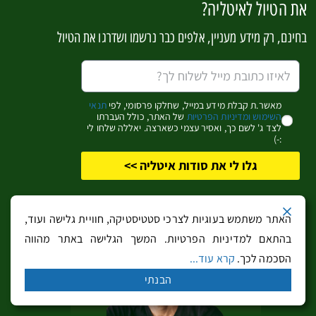
את הטיול לאיטליה?
לגשומים במיוחד.
בחוף האדריאטי הסתיו אינו גשום באופן חריג (אבל בהחלט
בחינם, רק מידע מעניין, אלפים כבר נרשמו ושדרגו את הטיול
יש לא מעט ימי גשם) וזו נחשבת לעונה מצויינת לטיול
בונציה. דרומה משם, בפוליה, הסתיו היא עונה נהדרת לטיול
בערים היפות כגון אלברובלו, מאטרה, לצ'ה וערי החוף
מאשר.ת קבלת מידע במייל, שחלקו פרסומי, לפי
תנאי
האחרות.
השימוש ומדיניות הפרטיות
של האתר, כולל העברתו
לצד ג' לשם כך, ואסיר עצמי כשארצה. יאללה שלחו לי
פנינות התיירות האיטלקיות כגון פירנצה, רומא ונאפולי
:-)
יכולות להיות גשומות וכדאי מאוד להסתובב בהן עם מטריה.
גלו לי את סודות איטליה >>
בשל כמות המוזיאונים הגדולה והחללים הסגורים במגוון
גדול של אטרקציות, משמתחיל הגשם כדאי פשוט להיכנס
האתר משתמש בעוגיות לצרכי סטטיסטיקה, חוויית גלישה ועוד,
לחלל המוזיאון או האטרקציה עד שהממטרים מפסיקים.
בהתאם למדיניות הפרטיות. המשך הגלישה באתר מהווה
החבלים הצפוניים לצל גשם האלפים כגון פיימונטה
הסכמה לכך.
קרא עוד...
ולומברדיה, גם הם נהנים ממזג אוויר יחסית מתון (גשום
הבנתי
וקריר אבל לא חריג כמו ברומא), כך שבהחלט אפשר לטייל
בכייף בסתיו במילאנו, טורינו ואפילו בואל ד'אוסטה שם כבר