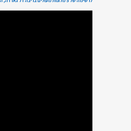
לרשימה של 5 מלונות מעולים בריבה דל גארדה, הקליקו כאן…