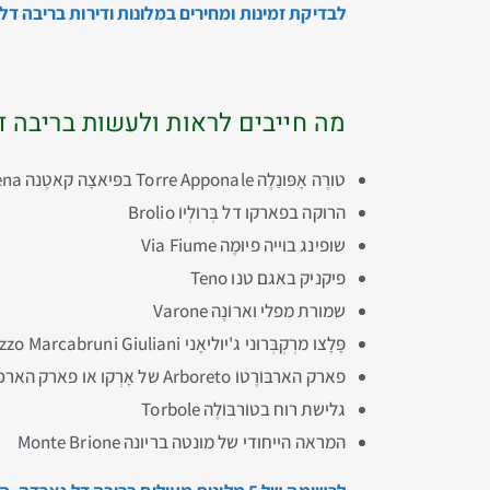
לבדיקת זמינות ומחירים במלונות ודירות בריבה ד
מה חייבים לראות ולעשות בריבה ד
טורֶה אָפּונַלֶה Torre Apponale בפּיאצָה קאטֶנה Catena
הרוקה בפארקו דל בְּרוֺלְיוֺ Brolio
שופינג בוייה פיוּמֶה Via Fiume
פיקניק באגם טנו Teno
שמורת מפלי וארוֺנֶה Varone
פָּלָצו מרְקְבְּרוּני ג'יוליאָני Palazzo Marcabruni Giuliani בארקו Arco
פארק הארבּוֺרֶטוֺ Arboreto של אָרְקו או פארק הארכידוכס Parco Arciducale di Arco
גלישת רוח בטוֺרבּוֺלֶה Torbole
המראה הייחודי של מונטה בריונה Monte Brione