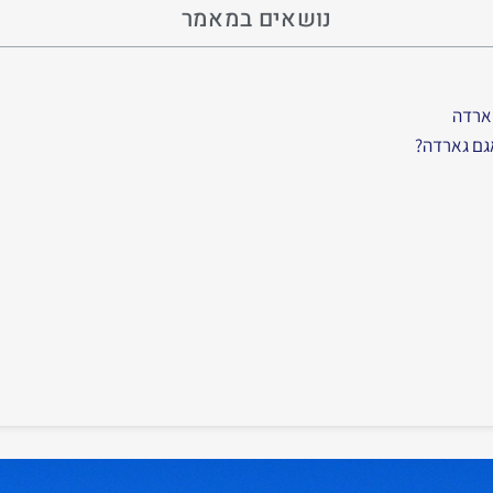
נושאים במאמר
גארדה
אגם גארדה?