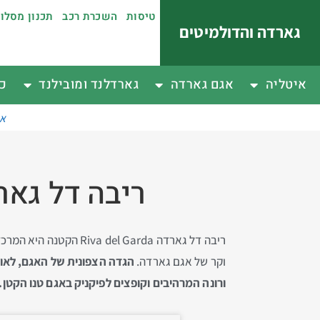
טיסות
השכרת רכב
תכנון מסלו
גארדה והדולמיטים
איטליה
אגם גארדה
גארדלנד ומובילנד
כפ
אי
ריבה דל גאר
ריבה דל גארדה l Garda
וקר של אגם גארדה.
הגדה הצפונית של האגם, לאור
ורונה המרהיבים וקופצים לפיקניק באגם טנו הקטן.