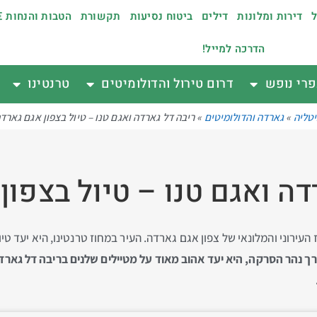
ל
דירות ומלונות
דילים
ביטוח נסיעות
תקשורת
הטבות והנחות €
הדרכה למייל!
רי נופש
דרום טירול והדולומיטים
טרנטינו
טליה
»
גארדה והדולומיטים
»
ריבה דל גארדה ואגם טנו – טיול בצפון אגם גארד
דה ואגם טנו – טיול בצפון
Riva de הקטנה היא המרכז העירוני והמלונאי של צפון אגם גארדה. העיר במחוז טרנטינו, 
ך נהר הסרקה, היא יעד אהוב מאוד על מטיילים שלנים בריבה דל גארד