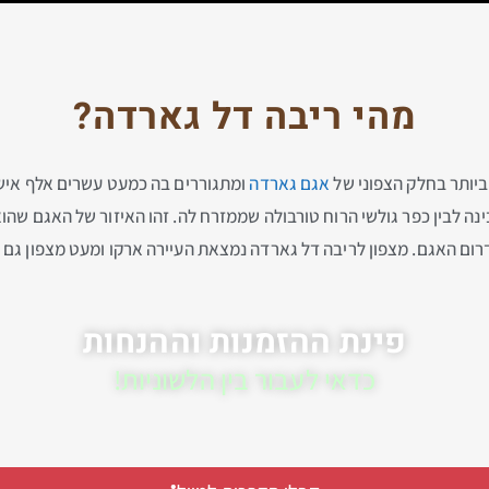
מהי ריבה דל גארדה?
אגם גארדה
ומתגוררים בה כמעט עשרים אלף איש.
מסחף נהר הסַרְקה Sarca, שמפריד בינה לבין כפר גולשי הרוח טורבולה שממזרח לה. זהו האיזור
דרום האגם. מצפון לריבה דל גארדה נמצאת העיירה ארקו ומעט מצפון גם 
פינת ההזמנות וההנחות
כדאי לעבור בין הלשוניות!