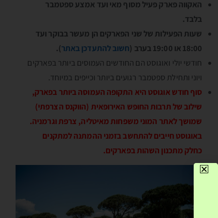
האקווה פארק פעיל מסוף מאי ועד אמצע ספטמבר
בלבד.
שעות הפעילות של שני הפארקים הן מעשר בבוקר ועד
18:00 או 19:00 בערב (
חשוב להתעדכן באתר
).
חודשי יולי ואוגוסט הם החודשים העמוסים ביותר בפארקים
ויוני ותחילת ספטמבר רגועים ביותר וכייפים במיוחד.
סוף חודש אוגוסט היא התקופה העמוסה ביותר בפארק,
שילוב של תרבות החופש האירופאית (הווקנס הצרפתי)
שמושך לאתר המוני משפחות מאיטליה, צרפת וגרמניה.
באוגוסט חייבים להתחשב בזמני ההמתנה למתקנים
כחלק מתכנון השהות בפארקים.