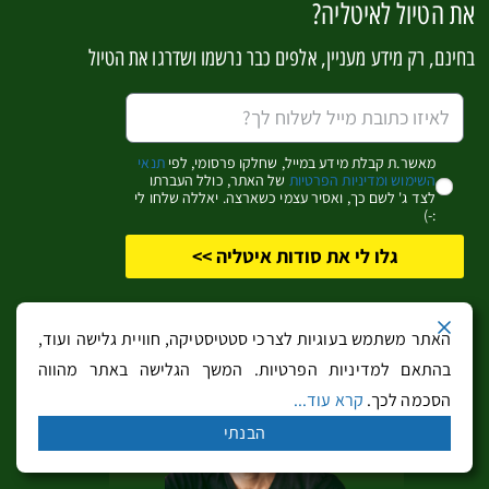
את הטיול לאיטליה?
בחינם, רק מידע מעניין, אלפים כבר נרשמו ושדרגו את הטיול
מאשר.ת קבלת מידע במייל, שחלקו פרסומי, לפי
תנאי
השימוש ומדיניות הפרטיות
של האתר, כולל העברתו
לצד ג' לשם כך, ואסיר עצמי כשארצה. יאללה שלחו לי
:-)
הטיילת של לאציזה
גלו לי את סודות איטליה >>
כפרי נופש בדרום אגם
האתר משתמש בעוגיות לצרכי סטטיסטיקה, חוויית גלישה ועוד,
בהתאם למדיניות הפרטיות. המשך הגלישה באתר מהווה
גארדה
הסכמה לכך.
קרא עוד...
הבנתי
כפרי הנופש של אגם גארדה הם מקום הנופש הקיצי המועדף