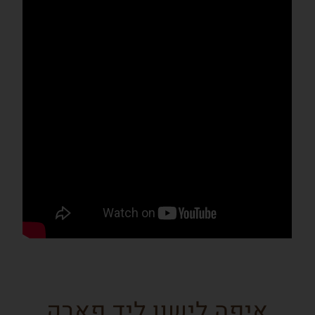
איפה לישון ליד פארק