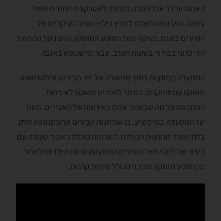
קאנווה וורלד אבל הפכה במהרה לאטרקציה ייחודית משל
עצמה. הארוחה נחשבת למבין בילויי הערב העיקריים של
התיירים באגם, בעיקר בשל המופע המושקע (וגם בשל המחסור
הדי כרוני בבידור בשעות הערב, עבור מי שנופש באגם).
המסעדה ממוקמת בתוך תפאורה של ימי-הביניים וכללת מופע
מושקע עם שחקנים, בנוסף לתפריט מושקע לא פחות
המתבסס על מה שבאמת אכלו באירופה של האבירים. הסט
של המסעדה בנוי כיציע, בו שולחנות אבירים ארוכים והוא חלק
בלתי נפרד מהחוויה הכוללת. הארוחה כוללת כאמור סעודה עם
בידור של ליצני חצר ואבירים המשעשעים את הילדים ולאחר
מכן מופע מושקע ומרכזי הכולל שחזור קרבות.