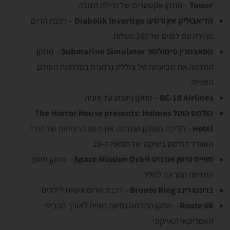
Tower
– מתקן אקסטרים של נפילה מגובה
הדיאבוליק אין ורטיגו Diabolik Invertigo
– רכבת הרים
מהירה עם לופים של 360 מעלות
הסאבמרין סימולטור Submarine Simulator
– מתקן
המדמה את טביעתה של צוללת גרמנית במלחמת העולם
השנייה
BC-10 Airlines
– מתקן ניענוע על אוניה
הולמס הוטל The Horror House presents: Holmes
Hotel
– הליכה במתקן המדמה את מסע הרציחות של הנרי
האוורד הולמס בשיקגו של המאה ה-19
ספייס מישן אורביט Space Mission Orbit
– מתקן חושך
המדמה המראה לחלל
ברונטו רינג Bronto Ring
– רכבת הרים איטית לילדים
Route 66
– מתקן המדמה נסיעה נופית לאורך הכביש
האמריקאי האייקוני