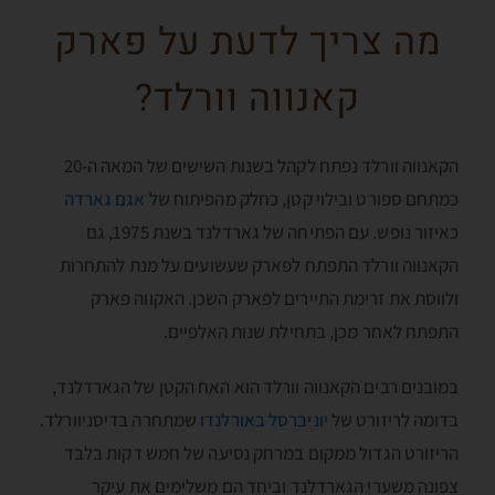
מה צריך לדעת על פארק
קאנווה וורלד?
הקאנווה וורלד נפתח לקהל בשנות השישים של המאה ה-20
כמתחם ספורט ובילוי קטן, כחלק מהפיתוח של
אגם גארדה
כאיזור נופש. עם הפתיחה של גארדלנד בשנת 1975, גם
הקאנווה וורלד התפתח לפארק שעשועים על מנת להתחרות
ולווסת את זרימת התיירים לפארק השכן. האקווה פארק
התפתח לאחר מכן, בתחילת שנות האלפיים.
במובנים רבים הקאנווה וורלד הוא האח הקטן של הגארדלנד,
בדומה לריזורט של
יוניברסל באורלנדו
שמתחרה בדיסניוורלד.
הריזורט הגדול ממקום במרחק נסיעה של חמש דקות בלבד
צפונה משערי הגארדלנד וביחד הם משלימים את עיקר