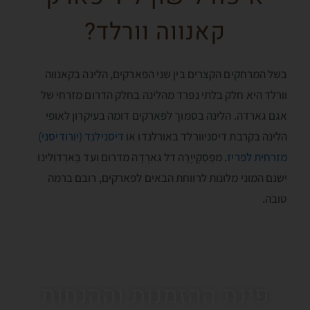
קאנווה וורלד?
בשל המרחקים הקצרים בין שני הפארקים, הלינה בקאנווה
וורלד היא חלק בלתי נפרד מהלינה בחלק הדרום מזרחי של
אגם גארדה. הלינה בסמוך לפארקים דומה בעיקרון לאופי
הלינה בקרבת דיסניוורלד באורלנדו או
דיסנילנד (יורודיסני)
מזרחית לפריז
. מפֶּסְקְייֶרָה דל גארְדָה מדרום ועד בָּארְדוֺלינוֺ
ישנם המוני מלונות לרווחת הבאים לפארקים, רובם ברמה
טובה.
פינת ההזמנות וההנחות