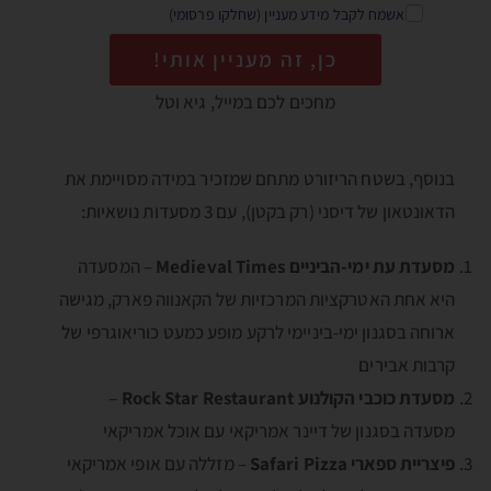
אשמח לקבל מידע מעניין (שחלקו פרסומי)
כן, זה מעניין אותי!
מחכים לכם במייל, גיא וטל
בנוסף, בשטח הריזורט מתחם שמזכיר במידה מסויימת את
הדאונטאון של דיסני (רק בקטן), עם 3 מסעדות נושאיות:
מסעדת עת ימי-הביניים Medieval Times
– המסעדה
היא אחת האטרקציות המרכזיות של הקאנווה פארק, מגישה
ארוחה בסגנון ימי-ביניימי לרקע מופע כמעט כוריאוגרפי של
קרבות אבירים
מסעדת כוכבי הקולנוע Rock Star Restaurant
–
מסעדה בסגנון של דיינר אמריקאי עם אוכל אמריקאי
פיצריית ספארי Safari Pizza
– מזללה עם אופי אמריקאי