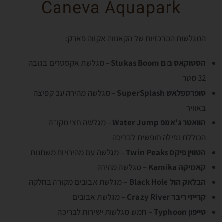
Caneva Aquapark
המגלשות המרכזיות של הקאנווה אקווה פארק:
הסטוקאס בום Stukas Boom
– מגלשת אקסטרים בגובה
32 מטר
סופרספלאש SuperSplash
– מגלשה מהירה עם קפיצה
באוויר
הוואטר ג'אמפ Water Jump
– מגלשה חצי מקורה
הכוללת נפילה חופשית לבריכה
הטווין פיקס Twin Peaks
– מגלשה עם מהירויות משתנות
קאמיקה Kamika
– מגלשה מהירה
הבלאק הול Black Hole
– מגלשת אבובים מקורה בחלקה
קרייזי ריבר Crazy River
– מגלשת אבובים
טייפון Typhoon
– חמש מגלשות ישירות לבריכה