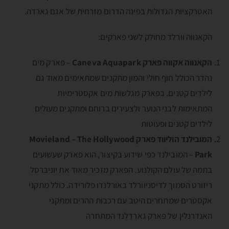
האטרקציות הגדולות בפינה הדרום מזרחית של אגם גארדה.
הקאנווה וורלד מחולק לשני פארקים:
הקאנווה אקווה פארק Caneva Aquapark
– פארק מים
נהדר הכולל חוף חולי והמון מתקנים שמתאימים מאוד גם
לילדים קטנים. בפארק מגלשות מים אקסטרימיות
המתאימות לבני הנוער ולצעירים ברוחם ומתקנים מעולים
לילדים קטנים ופעוטות
המובילנד הוליווד פארק Movieland – The Hollywood
Park
– המובילנד כפי שידוע בקיצור, הוא פארק שעשועים
בתמה של עולם הקולנוע. הפארק מזכיר מאוד את יוניברסל
ריזורט הסמוך לדיסניוורלד באורלנדו פלורידה. כולל מתקני
אקסטרים שמתחרים היטב עם רכבות ההרים ומתקני
האנדרנלין של פארק גארְדַלֶנד המתחרה