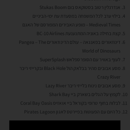
אנדרנלין רטוב בסטוקאס בום Stukas Boom
בילוי ערב לכל המשפחה במסעדת עת ימי-הביניים
Medieval Times – מופע האבירים המפורסם של האגם
קצת בחילה באוניה המתנענעת BC-10 Airlines
דינוזאורים בפאנגאה – עולם הדינוזאורים Pangea – The
World of Dinosaurs
לעוף באוויר עם הסופרספלאש SuperSplash
מסע אבובים מהיר בבלאק הול Black Hole ובקרייזי ריבר
Crazy River
מסע אבובים נינוח בלייזי ריבר Lazy River
לקפוץ על הגלים בשארק ביי Shark Bay
לבלות בחוף טרופי בקוראל ביי אואזיס Coral Bay Oasis
כל היום עם הפעוטות בפיירטס לאגון Pirates Lagoon