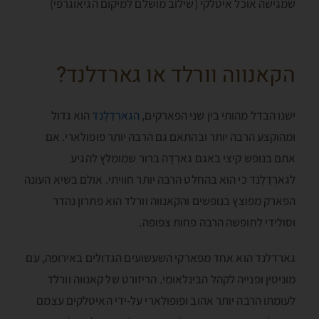
שמגישה אוכל איטלקי (שילוב מושלם למיקום הגיאוגרפי)
הקאנווה וורלד או גארדלנד?
ישנו הבדל מהותי בין שני הפארקים,
הגארְדַלֶנד
הוא גדול
ומהוקצע הרבה יותר ובהתאם גם הרבה יותר פופולארי. אם
אתם בנופש קיצי באגם גארְדָה ברור שמומלץ להגיע
לגארְדַלֶנד כי הוא בהחלט הרבה יותר חוויתי. אולם בשיא העונה
הפארק מפוצץ בנופשים והקאנווה וורלד הוא פתרון נהדר
וסולידי לחופשה הרבה פחות צפופה.
גארדלנד הוא אחד מפארקי השעשועים הגדולים באירופה, עם
מוניטין ופנייה לקהל הבינלאומי. הריזורט של קאנווה וורלד
לעומתו הרבה יותר אהוב ופופולארי על-ידי האיטלקים עצמם