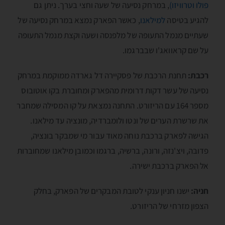
פולו וטרוויזו)
, במרחק נסיעה של שעה וחצי בערך. ניתן גם
להגיע בטיסה
למילאנו
, כאשר הפארק נמצא במרחק נסיעה של
שעתיים מנמל התעופה של מלפנסה ושעה וקצת מנמל התעופה
על שם קראוואג'ו שבברגמו.
רכבת:
תחנת הרכבת של פסקיירה דל גארדה ממוקמת במרחק
נסיעה של עשר דקות דרומית מהפארק ומחוברת בקו אוטובוס
מספר 164 עם הריזורט. התחנה נמצאת על קו המסילה שמחבר
את שרשרת הערים של ונטו ולומברדיה, מונציה עד מילאנו.
הגישה לפארק ברכבת נוחה מאוד עבור מי שמבקר בונציה,
פדובה, ויצ'נזה, ורונה, ברשיה, ברגמו וכמובן מילאנו שמחוברות
אל הפארק ברכבת ישירה.
חניה:
ישנו חניון ענקי לטובת המבקרים של הפארק, בחלק
הצפון מזרחי של הריזורט.