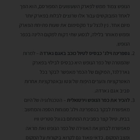
הנופש צמוד ממש לפארק השעשועים המפורסם, הוא הפך
לאחד המבוקשים עבור אלו שרוצים לבלות בפארק יותר
מיום אחד. נין לנצל עד מקסימום את שעות פתיחת הפארק
וממש מאוחר בלילה, לנסוע שתי דקות למקום הלינה בכפר
הנופש.
גספרינה וילג' כבסיס לטיול כוכב באגם גארדה
– למרות
שהמטרה של כפר הנופש היא כבסיס לבילוי בפארק
גארדלנד, המיקום של הכפר מאפשר לבקר בכל
האטרקציות והערים היפות של ונטו ובאטרקציות אחרות
סביב אגם גארדה.
להכיר את כפר הנופש וירטואלית
– הטכנולוגיה של היום
מאפשרת לבקר בגספרינה וילג' מנוחות הספה והמחשב
בבית. טיול קצר בסביבת המתחם בגוגל סטריט וויו
מאפשרת לבחון את האווירה של כפר הנופש ואת מראה
ומצב המקום. כדאי מאוד גם לקרוא ביקורות על המקום