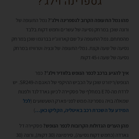
גספרינה וילג'?
מהו נמל התעופה הקרוב לגספרינה וילג'?
נמל התעופה של
ורונה שוכן במרחק נסיעה של עשרים וחמש דקות בלבד
מהמתחם. נמל התעופה על שם קארווג'יו בברגמו שוכן במרחק
נסיעה של שעה וקצת. נמלי התעופה של ונציה וטרוויזו במרחק
נסיעה של שעה ו-45 דקות
איך להגיע ברכב לכפר הנופש בלוודיר וילג'?
כפר
הנופש/ריזורט שוכן על הכביש ההיקפי של האגם ה-SR249. יש
לרדת מה-E70 במחלף של פסקיירה לכיוון גארדלנד ולפנות
שמאלה בויה גספרינה ממש לפני פארק השעשועים (
לכל
המידע על השכרת רכב באיטליה, הקליקו כאן…
)
מהן הערים הגדולות הקרובות לכפר הנופש?
פסקיירה דל
גארדה (כחמש דקות נסיעה), סירמיונה (30 דקות), ורונה (30