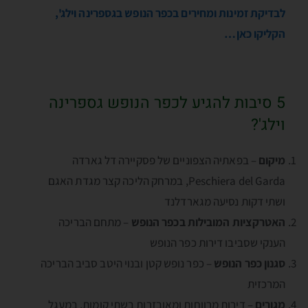
לבדיקת זמינות ומחירים בכפר הנופש בגספרינה וילג',
הקליקו כאן…
5 סיבות להגיע לכפר הנופש גספרינה
וילג'?
מיקום
– בפאתיה הצפוניים של פסקיירה דל גארדה
Peschiera del Garda, במרחק הליכה קצר מגדת האגם
ושתי דקות נסיעה מגארדלנד
האטרקציות המובילות בכפר הנופש
– מתחם הבריכה
הענקי שסביבו דירות כפר הנופש
סגנון כפר הנופש
– כפר נופש קטן ובנוי היטב סביב הבריכה
המרכזית
מגורים
– דירות מרווחות ומאובזרות בשתי קומות, במעגל