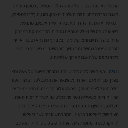
הרכבל לאוכפו הצפוני של מונטֶה בָּלְדוֺ המסיבי, כמעין טעימה
באגם גארדה לחוויה של האלפים מצפון. מונטֶה בָּלְדוֺ המסיבי,
רכס שהוא השלוחה הדרומית ביותר של האלפּים, מתנשא
בשיאו לגובה של 2200 מאתיים מטרים. ההר ממוקם במרחק
מדהים של שניים וחצי קילומטר בלבד מגדת האגם בקו אווירי.
הרכס שפסגתו מושלגת במשך רוב השנה, מציע נוף פנורמי
בלתי נתפס של האגם הארוך שלירכתיו.
ונציה
– העיר שכולה אגדה שוכנת במרחק נסיעה של שעה וחצי
בערך מגדת אגם גארדה (להשאיר את הרכב לפני הגשר, העיר
כולה היא ללא מכוניות). עיר התעלות הרומנטית היא מהיעדים
הכי ייחודיים באיטליה ואירופה כולה. את העיר חורצות מאות
תעלות, בראשן נתיב התחבורה הראשי הגראנד קאנל. בלב
העיר שוק ריאלטו הצבעוני, המתרחש סביב גשר ריאלטו
(החוקה), אחד מסמליה של העיר היפה. כיכ סן מרקו היא לב