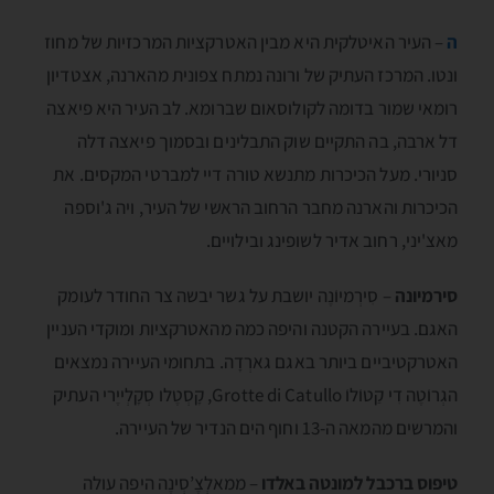
ה
– העיר האיטלקית היא מבין האטרקציות המרכזיות של מחוז
ונטו. המרכז העתיק של ורונה נמתח צפונית מהארנה, אצטדיון
רומאי שמור בדומה לקולוסאום שברומא. לב העיר היא פיאצה
דל ארבה, בה התקיים שוק התבלינים ובסמוך פיאצה דלה
סניורי. מעל הכיכרות מתנשא טורה דיי למברטי המקסים. את
הכיכרות והארנה מחבר הרחוב הראשי של העיר, ויה ג'וספה
מאצ'יני, רחוב אדיר לשופינג ובילויים.
סירמיונה
– סִירְמיוֺנֶה יושבת על גשר יבשה צר החודר לעומק
האגם. בעיירה הקטנה והיפה כמה מהאטרקציות ומוקדי העניין
האטרקטיביים ביותר באגם גארְדָה. בתחומי העיירה נמצאים
הגְרוֺטֶה דִי קַטוֺלוֺ Grotte di Catullo, קָסְטֶלו סְקָלְייֶרי העתיק
והמרשים מהמאה ה-13 וחוף הים הנדיר של העיירה.
טיפוס ברכבל למונטה באלדו
– ממאלְצֶ’סְינֶה היפה עולה