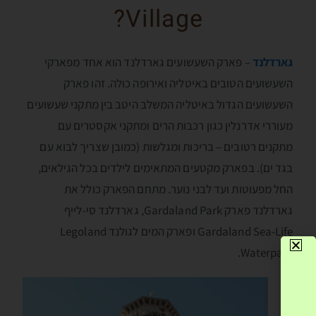
Village?
גארדלנד
– פארק השעשועים גארדלנד הוא אחד מפארקי
השעשועים הטובים באיטליה ואירופה כולה. זהו פארק
השעשועים הגדול באיטליה המשלב היטב בין מתקני שעשועים
מעוררי אדרנלין כגון רכבות הרים ומתקני אקסטרים עם
מתקנים רטובים – בריכות ומגלשות (כמובן שצריך לבוא עם
בגד ים). בפארק מקטעים המתאימים לילדים בכל הגילאים,
החל מפעוטות ועד לבני נוער. מתחם הפארק כולל את
גארדלנד פארק Gardaland Park, גארדלנד סי-לייף
Gardaland Sea-Life ופארק המים לגולנד Legoland
Waterpark.
ו
ר