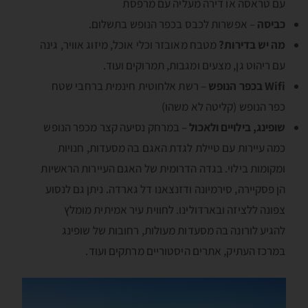
עם טראסה או דירה מעליה עם מרפסת
כביסה
– אפשרות לכבס בכפר הנופש בתשלום.
מה יש בדירות?
מטבח מאובזר וכלי אוכל, מיזוג אוויר, גינה
עם ריהוט גן, מצעים ומגבות, תמרוקים ועוד.
Wifi בכפר הנופש
– רשת אלחוטית חינמית ברחבי שטח
כפר הנופש (קליטה לא משהו)
שופינג, בילויים ולאכול
– במרחק נסיעה קצר מכפר הנופש
כמה עיירות עם טיילת לגדת האגם בה מסעדות, חנויות
ומקומות בילוי. בגדה הדרומית של האגם העיירות הראשיות
הן פסקיירה, סירמיונה ודזנצאנו דל גארדה. ניתן גם לנסוע
צפונה ללציזה ובארדולינו. לחווית עיר אמיתית מומלץ
להגיע לורונה בה מסעדות מעולות, רחובות של שופינג
במרכז העתיק, אתרים היסטוריים מרתקים ועוד.