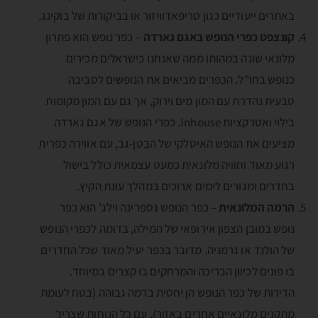
באתרים ייעודיים כגון טריפאדוויזור או בביקורות של בוקינג.
קונצפט כפרי הנופש באגם גארדה
– כפר נופש הוא פתרון
מלונאי שונה במהותו ממה שאנחנו כישראלים מכירים
כנופש בחו"ל. הכפרים מביאים את הנופשים לסביבה
טבעית נהדרת עם המון מים וירוק, אך גם עם המון מקומות
בילוי ואטרקציות Inhouse. כפרי הנופש של אגם גארדה
מציעים את הנופש האיטלקי של הבטן-גב, עם אווירה כפרית
רגוע מאוד וחוויה מלונאית כמעט עצמאית כולל בישול
בחדרים ומגורים לימים ארוכים במהלך עונת הקיץ.
הרמה המלונאית
– כפר הנופש גספרינה וילג' הוא כפר
נופש במובן הצפון אירופאי של המילה, בדומה לכפרי הנופש
של הולנד או גרמניה. מדובר בכפר יעיל מאוד שכל החדרים
בו פונים לכיוון הבריכה והמרחקים בו קצרים במיוחד.
הדירות של כפר הנופש הן יחסית ברמה גבוהה (בטח לעומת
מתקנים מלונאיים אחרים באזור), עם כל הנוחות שצריך