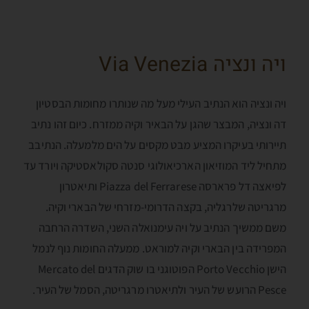
ויה ונציה Via Venezia
ויה ונציה הוא הנתיב העילי מעל מה שנותרו מחומות הבסטיון
דה ונציה, המבצר שהגן על הבאיר וקיה ממזרח. כיום זהו נתיב
תיירותי בעיקרו המציע מבט מקסים על הים מלמעלה. הנתיבב
מתחיל ליד המוזיאון הארכיאולוגי סנטה סקולאסטיקה ויורד עד
לפיאצה דל פרארסה Piazza del Ferrarese ותיאטרון
מרגריטה שלרגליה, בקצה הדרומי-מזרחי של הבארי וקיה.
משם ממשיך הנתיב על ויה עימנואלה השני, השדרה הרחבה
המפרידה בין הבארי וקיה למוראט. ממעלה החומות נוף לנמל
הישן Porto Vecchio הפוטוגני בו שוק הדגים Mercato del
Pesce הרועש של העיר ולתיאטרו מרגריטה, הסמל של העיר.