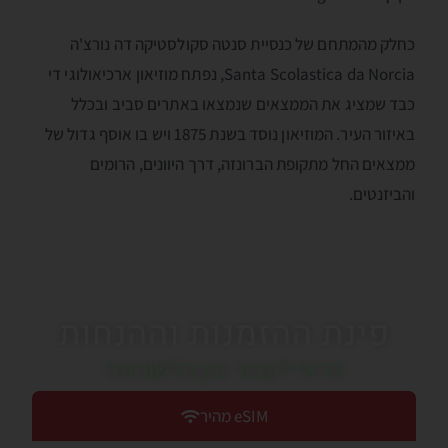
כחלק מהמתחם של כנסיית סנטה סקולסטיקה דה נורצ'ה
Santa Scolastica da Norcia, נפתח מוזיאון ארכיאולוגי די
כבד שמציג את הממצאים שנמצאו באתרים סביב ובכלל
באיזור העיר. המוזיאון נוסד בשנת 1875 ויש בו אוסף גדול של
ממצאים החל מתקופת הברונזה, דרך היוונים, הרומים
והביזנטים.
פינת ההזמנות וההנחות
כדאי לעבור בין הלשוניות!
eSIM מהיר