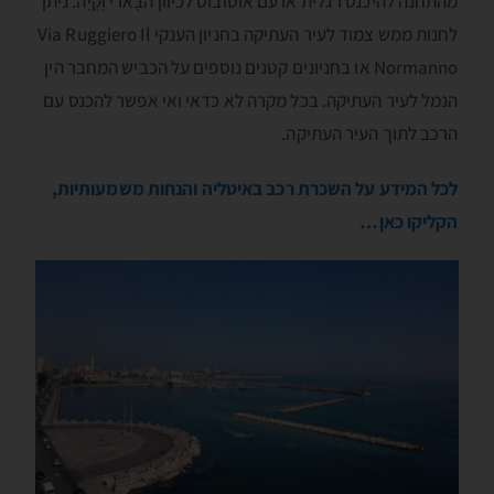
מהתחנה להיכנס רגלית או עם אוטובוס לכיוון הבָּארי וֶקְיָה. ניתן
לחנות ממש צמוד לעיר העתיקה בחניון הענקי Via Ruggiero Il
Normanno או בחניונים קטנים נוספים על הכביש המחבר הין
הנמל לעיר העתיקה. בכל מקרה לא כדאי ואי אפשר להכנס עם
הרכב לתוך העיר העתיקה.
לכל המידע על השכרת רכב באיטליה והנחות משמעותיות,
הקליקו כאן…