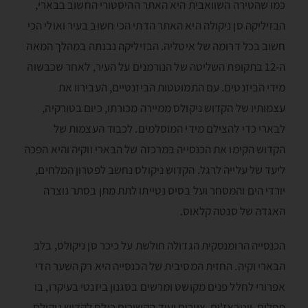
כמו שהטירה השוואבית היא האתר ההיסטורי החשוב בבארי,
הבזיליקה סן ניקולה היא האתר הדתי הכי חשוב בעיר ואולי הכי
חשוב בכל דרומה של איטליה. הבזיליקה נבנתה במהלך המאה
ה-12 בתקופת השליטה של הנורמנים על העיר, לאחר שכבשוה
מידי הביזנטים. עם התמוטטות הביזנטיים, העבירוו את
עצמותיו של הקדוש ניקולס ממיירה מכורתו, כיום בטורקיה,
לבארי כדי להצילם מידי המוסלמים. לכבוד העצמות של
הקדוש הקימו את הכנסייה במרכזה של הבארי ווקיה והיא הפכה
ליעד של עלייה לרגל. הקדוש ניקולס נחשב לפטרון המלחים,
יורדי הים והמסחר ועל בסיס נטייתו לתת מתן בסתר נוצרה
האגדה של סנטה קלאוס.
הכנסייה הרומנסקית הגדולה חולשת על כיכר סן ניקולס, בלב
הבארי וקיה. החזית המסיבית של הכנסייה היא רק השער הדי
אפרורי לחלל פנים מקושט ומרשים בסגנון ביזנטי בעיקרו, בו
פסלים, ויטראז'ים, ציורים ועוד הקשורים כולם לקדוש ניקולס.