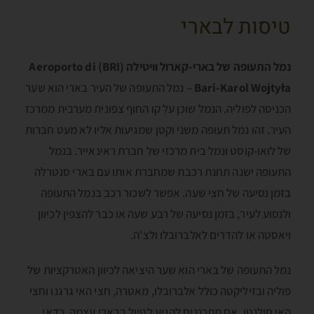
טיסות לבארי
נמל התעופה של בארי-קארול וויטילה (BRI) Aeroporto di
Bari-Karol Wojtyła
– נמל התעופה של העיר בארי הוא שער
הכניסה לפוליה. הנמל שוכן על קו החוף צפונית מערבית ממרכז
העיר. זהו נמל תעופה משני וקטן שמגיעות אליו לא מעט חברות
של לואו-קוסט ונמל בית מרכזי של חברת ראינאייר. בנמל
התעופה ישנה תחנת רכבת שמחברת אותו עם בארי סנטרלה
בזמן נסיעה של חצי שעה. אפשר לשכור רכב בנמל התעופה
ולנסוע לעיר, בזמן נסיעה של רבע שעה או כבר להצפין לכיוון
ויאסטה או להדרים לאלברובלו ולצ'ה.
נמל התעופה של בארי הוא שער היציאה לכיוון האטרקציות של
פוליה ובזיליקטה כולל אלברובלו, מאטרה, חצי האי גרגנו וחצי
האי סולנטו. אם מתכננים להגיע לטיול בבארי עצמה, כדאי