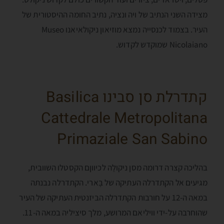
מצידה השני הנתיב של ויה ונציה, נתיב החומה ההיסטורית של
העיר. בצמוד לכנסייה נמצא מוזיאון ניקולאיאנו Museo
Nicolaiano שמוקדש לקדוש.
קתדרלת סן סבינו Basilica
Cattedrale Metropolitana
Primaziale San Sabino
בהליכה קצרה דרומה מסן ניקולָה לכיווןם הקסטלו השוובית,
מגיעים אל הקתדרלה העתיקה של בָּארי. הקתדרלה נבנתה
במאה ה-12 על חורבות הקתדרלה הבּיזנטית העתיקה של העיר
שהוחרבה על-ידי וויליאם המרושע, מלך סיציליה במאה ה-11.