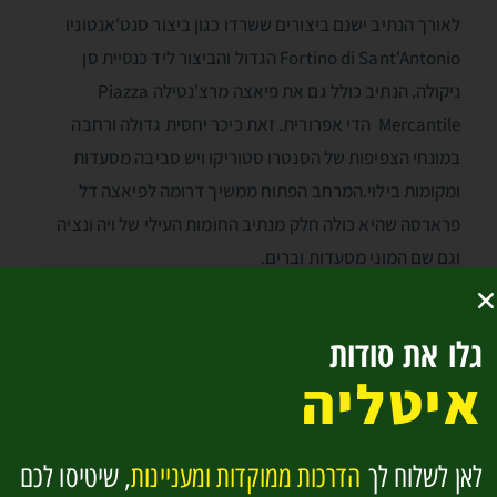
לאורך הנתיב ישנם ביצורים ששרדו כגון ביצור סנט'אנטוניו
Fortino di Sant'Antonio הגדול והביצור ליד כנסיית סן
ניקולה. הנתיב כולל גם את פיאצה מרצ'נטילה Piazza
Mercantile הדי אפרורית. זאת כיכר יחסית גדולה ורחבה
במונחי הצפיפות של הסנטרו סטוריקו ויש סביבה מסעדות
ומקומות בילוי.המרחב הפתוח ממשיך דרומה לפיאצה דל
פרארסה שהיא כולה חלק מנתיב החומות העילי של ויה ונציה
וגם שם המוני מסעדות וברים.
גלו את סודות
איטליה
לאן לשלוח לך
הדרכות ממוקדות ומעניינות
, שיטיסו לכם