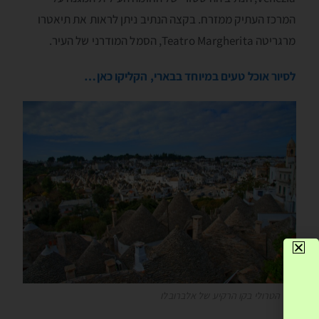
המרכז העתיק ממזרח. בקצה הנתיב ניתן לראות את תיאטרו
מרגריטה Teatro Margherita, הסמל המודרני של העיר.
לסיור אוכל טעים במיוחד בבארי, הקליקו כאן…
בתי הטרולי בקו הרקיע של אלברובלו