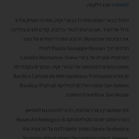
למאטרה
שבבזילקטה.
הטיול בבארי עצמה מתרכז בבארי וקיה, המרכז העתיק והלא
גדול של העיר. אם מגיעים לבארי ברכבת, קודם חוצים בהליכה
את רובע מוראט Murat, הרובע הספרדי החדש של העיר.
הולכים דרך Piazza Giuseppe Massari לטירה
הנורמנית-שוובית של בארי Castello Normanno-Svevo
וממנה נכנסים לסמטאות של הבארי וקיה. מבקרים בקתדרלת
סן סבינו Basilica Cattedrale Metropolitana Primaziale
San Sabino וממנה הולכים לבזיליקת סן ניקולה Basilica
Pontificia San Nicola החשובה.
למי שמתעניין בארכיאולוגיה, כדאי להיכנס גם למוזיאון
הארכיאולוגי סנטה סקולאסטיקה Museo Archeologico di
Santa Scolastica הסמוך ומשם ללכת על ויה ונציה Via
Venezia, הנתיב ההיסטורי של החומה העילית המגנה על