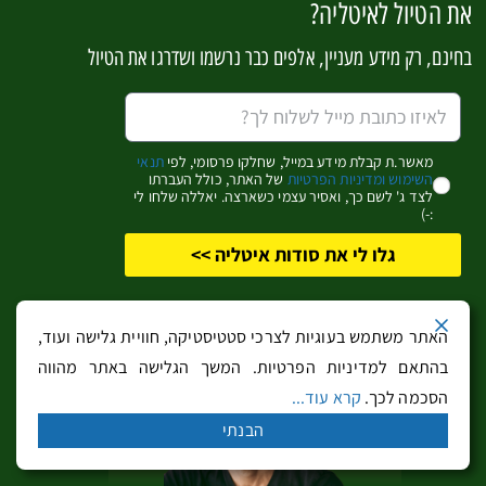
את הטיול לאיטליה?
בחינם, רק מידע מעניין, אלפים כבר נרשמו ושדרגו את הטיול
תיאטרו מרגריטה בבארי
מאשר.ת קבלת מידע במייל, שחלקו פרסומי, לפי
תנאי
השימוש ומדיניות הפרטיות
של האתר, כולל העברתו
תיאטרו מרגריטה Teatro
לצד ג' לשם כך, ואסיר עצמי כשארצה. יאללה שלחו לי
:-)
Margherita
גלו לי את סודות איטליה >>
תיאטרון מרגריטה הוא הסמל של בארי החדשה. התיאטרון
נמצא על מקטע שיובש בפורטו וקיו, מתחתלנתיב החומות של
האתר משתמש בעוגיות לצרכי סטטיסטיקה, חוויית גלישה ועוד,
ויה ונציה ופיאצה דל פרארסה. הבניין המודרני, נבנה בתחילת
בהתאם למדיניות הפרטיות. המשך הגלישה באתר מהווה
הסכמה לכך.
קרא עוד...
שנות העשרה של המאה ה-20 והוא עשוי ברובו מעץ. כיום
הבנתי
התיאטרון כבר לא פעיל אבל מוגדר כמוזיאון למטרות שימור
ומשמש כחלל לתצוגות מתחלפות. מבנה התיאטרון הכהה