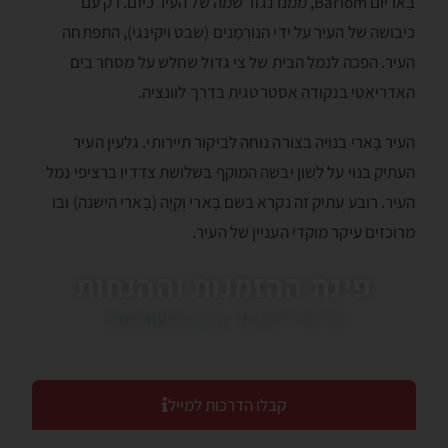
בָּאריום Bariom, ממנו נגזר שמה של העיר כיום. רק עם
כיבושה של העיר על ידי הנורְמָנים (שבט ויקינגי), התפתחה
העיר. הפכה לנמל הבית של צי גדול שחלש על מסחר בים
האדריאטי בנקודה אסטרטגית בדרך לוונציה.
העיר בָּארי בנויה בצורה נוחה לביקור תיירותי. גלעין העיר
העתיק בנוי על לשון יבשה המוקף בשלושת צדדיו ברציפי נמל
העיר. רובע עתיק זה נקרא בשם בָּארי וֶקְיָה (בָּארי הישנה) ובו
מרוכזים עיקר מוקדי העניין של העיר.
פינת ההזמנות וההנחות
כדאי לעבור בין הלשוניות!
קבלו הדרכות למייל