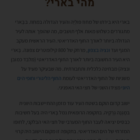
מהי בארי?
בארי היא בירתו של מחוז פּולְיָה והעיר הגדולה במחוז. בבָּארי
מתגוררים כשלוש מאות אלף תושבים, מה שהופך אותה לעיר
הגדולה ביותר לאורך החוף האדריאטי. העיר הראשית מעקב
המגף ועד
ונציה בצפון
, מרחק של 800 קילומטרים צפונה. בָּארי
היא העיר החשובה ביותר לאורך החוף האדריאטי (מלבד כמובן
ונציה) מבחינה כלכלית ותחבורתית. מה שבעיקר מעיד על
משניות של החוף האדריאטי לעומת
החוף הליגוּרי
וחופי הים
היוני
מצידו השני של חצי האי האפּניני.
ישוב קדום הוקם בשטח העיר עוד מזמן ההתיישבות היוונית
במָגְנָה גְרֶקְיה. בתקופה הרומאית נמל בָּארי היה בעל חשיבות
כבסיס יציאה לעבר החוף המערבי של חצי האי הבּלקני, לחופו
המזרחי של הים האדריאטי. בתקופה זו מקום הישוב היה קרוי