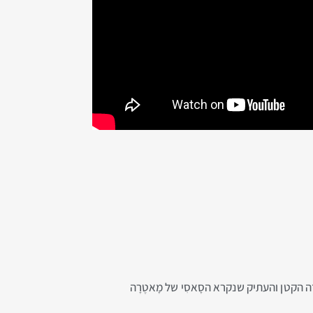
ה הקטן והעתיק שנקרא הסָאסִי של מָאטֶרָה