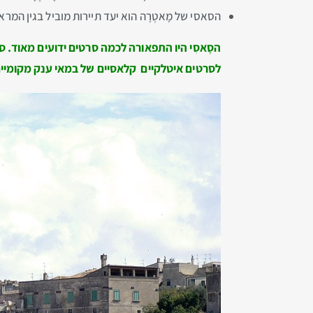
הסאסי של מָאטֶרָה הוא יעד תיירות מוביל בגין המר
הסָאסִי היו התפאורה לכמה סרטים ידועים מאוד. סר
לסרטים איטלקיים קלאסיים של במאי ענק מקומיים כגון 