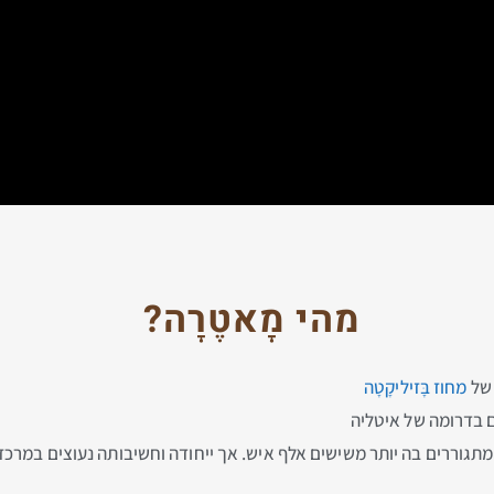
מהי מָאטֶרָה?
מחוז בָּזיליקָטָה
ם בדרומה של איטליה
ָה ומתגוררים בה יותר משישים אלף איש. אך ייחודה וחשיבותה נעוצים במרכז