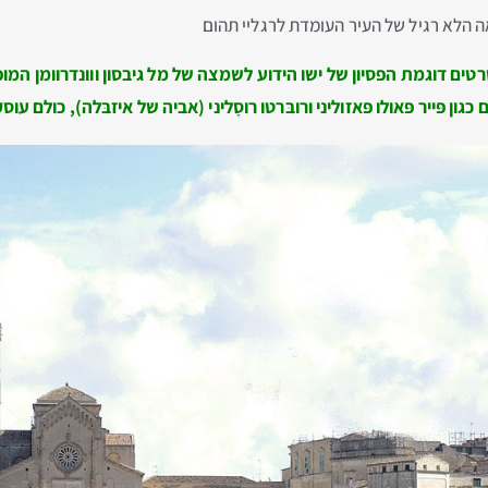
אה הלא רגיל של העיר העומדת לרגליי תהום
טים דוגמת הפסיון של ישו הידוע לשמצה של מל גיבסון ווונדרוומן המופ
פּייר פּאולו פּאזוליני ורובּרטו רוסָליני (אביה של איזבּלה), כולם עוס