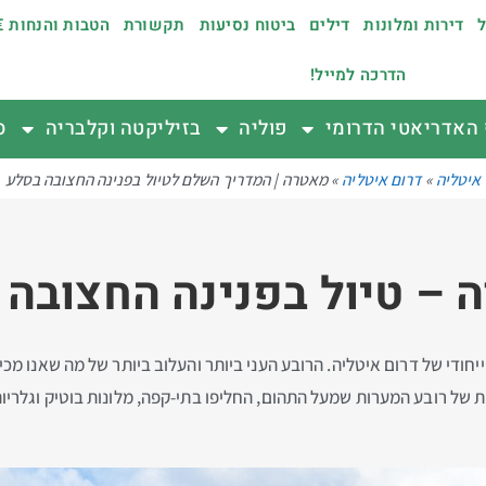
ל
דירות ומלונות
דילים
ביטוח נסיעות
תקשורת
הטבות והנחות €
הדרכה למייל!
האדריאטי הדרומי
פוליה
בזיליקטה וקלבריה
ס
איטליה
»
דרום איטליה
»
מאטרה | המדריך השלם לטיול בפנינה החצובה בסלע
 – טיול בפנינה החצובה 
די של דרום איטליה. הרובע העני ביותר והעלוב ביותר של מה שאנו מכירי
ות של רובע המערות שמעל התהום, החליפו בתי-קפה, מלונות בוטיק וגלרי