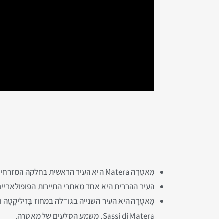
מָאטֶרָה Matera היא העיר הראשית בחלקה המזרחי של
העיר ההררית היא אחד מאתרי התיירות הפופולאריי
מָאטֶרָה היא העיר השנייה בגודלה במחוז בָּזיליקָט
Sassi di Matera, משמע הסלעים של מָאטֶרָה.