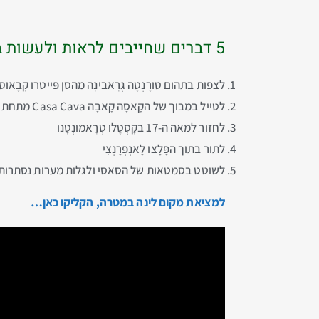
5 דברים שחייבים לראות ולעשות במאטרה
לצפות בתהום טורֶנְטֶה גְרָאבינָה מהסן פּייטרו קָבֶאוס
לטייל במבוך של הקָאסָה קָאבָה Casa Cava מתחת לקתדרלה דֶלָה בְּרוּנָה
לחזור למאה ה-17 בקָסְטֶלו טְרָאמונְטָנו
לתור בתוך הפָּלָצו לָאנְפְרָנְצִי
לשוטט בסמטאות של הסאסי ולגלות מערות נסתרות
למציאת מקום לינה במטרה, הקליקו כאן…