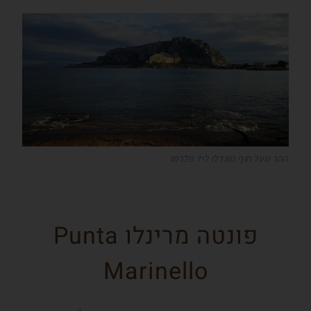
ההר מעל חוף מונדלו ליד פלרמו
פונטה מרינלו Punta
Marinello