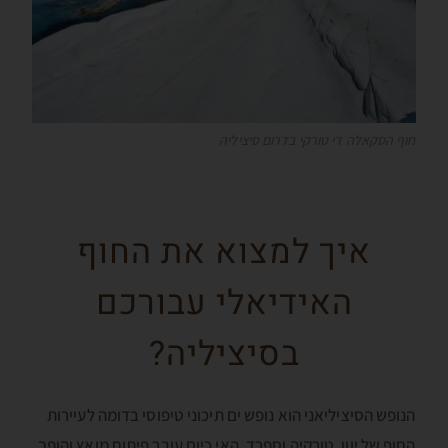
חוף הסקאלה די טורקי בדרום סיציליה
איך למצוא את החוף
האידיאלי עבורכם
בסיציליה?
הנופש הסיציליאני הוא נופש ים תיכוני טיפוסי בדומה לעיירות
החוף של יוון, טורקיה וספרד. האי כיום עובר פיתוח מואץ והופך