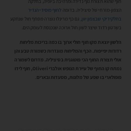
חוף שהוא תצורת נוף נדירה ומרהיבה ביופיה, בחלקה
הצפון-מזרחי של סיציליה. בדומה
לחוף פוסידי הנדיר
בחלקידיקי שבצפון יוון
, גם כף מרינלו נוצרה מסחף חול שנתקע
בשרטון רדוד שיצר לשון חול ארוכה שנכנסת לעומק הים.
הלשון יוצאת מקו חוף חולי ארוך בו כמה בריכות מליחות
רדודות יפייפות. הכף והמליחות מוגדרות כשמורת טבע והן
אולי תצורת החוף הכי פוטוגנית בסיציליה. מדרום לשמורה
נמתח קו החוף של עיירת הנופש אולברי Oliveri, חוף לידו
פופולארי בו שפע של מלונות, מסעדות ובארים
.