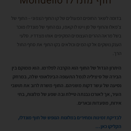
חוף מונדלו Mondello
בדומה לשאר החופים המעולים של קו החוף הצפוני – החוף של
צ'פאלו והחוף של סן ויטו לו קאפו, גם החוף של מונדלו מוכר
בשל מראה ההרים העצומים המקיפים אותו מצדדיו. סלעי
הענק נושקים אל קו המים וכולאים בקו החוף את סחף החול
הרך.
היתרון הגדול של החוף הוא הקרבה לפלרמו. הוא ממוקם בין
הבירה של סיציליה לנמל התעופה הבינלאומי שלה, במרחק
נסיעה של עשר דקות משניהם. החוף משרת לרוב את תושבי
העיר, אך לאורכו נבנתה טיילת ובה שפע של מלונות, בתי
אירוח, מסעדות ובארים
.
לבדיקת זמינות ומחירים במלונות הנופש של חוף מונדלו,
הקליקו כאן…