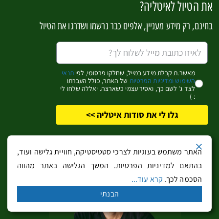
את הטיול לאיטליה?
דרום טירול
מחוז לומברדיה
בחינם, רק מידע מעניין, אלפים כבר נרשמו ושדרגו את הטיול
מילאנו
לאגו מאג'ורה
טורינו
מאשר.ת קבלת מידע במייל, שחלקו פרסומי, לפי
תנאי
השימוש ומדיניות הפרטיות
של האתר, כולל העברתו
לצד ג' לשם כך, ואסיר עצמי כשארצה. יאללה שלחו לי
:-)
רומא וטוסקנה
גלו לי את סודות איטליה >>
רומא
פירנצה
האתר משתמש בעוגיות לצרכי סטטיסטיקה, חוויית גלישה ועוד,
טוסקנה
בהתאם למדיניות הפרטיות. המשך הגלישה באתר מהווה
אומבריה ואסיזי
הסכמה לכך.
קרא עוד...
מחוז ליגוריה
הבנתי
דרום איטליה