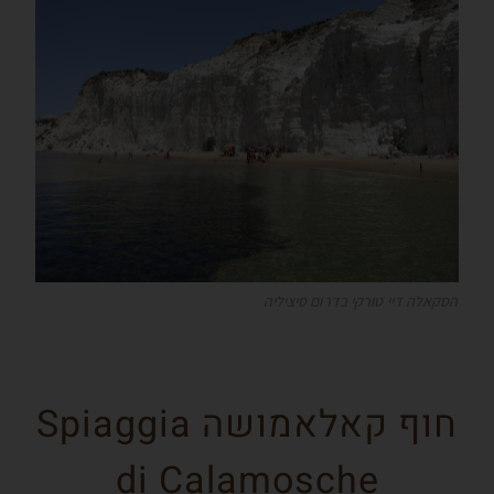
הסקאלה דיי טורקי בדרום סיציליה
חוף קאלאמושה Spiaggia
di Calamosche