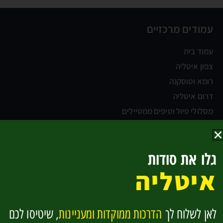
עמודים מרכזיים
עמוד בית
צפון איטליה
רומא וטוסקנה
דרום איטליה
מסלולי טיול וטיפים ממטיילים
מי אנחנו
הנחות והטבות
גלו את סודות
איטליה
צפון איטליה
ונציה
לאן לשלוח לך
הדרכות ממוקדות ומעניינות
, שיטיסו לכם
אגם גארדה