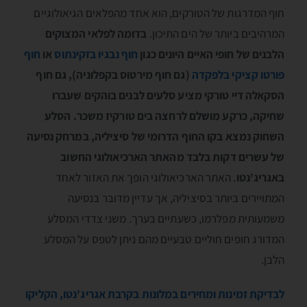
חוף המדרגות של הטורקים, הוא אחד מהפלאים הגיאולוגיים
המרהיבים ביותר של הים התיכון.
בדומה לפלאי המצוקים
הלבנים של חופי האיים היונים כגון
חוף נבגיו בזקינתוס
או
חוף
פורטו קציקי בלפקדה
(גם חוף מירטוס בקפלוניה), גם חוף
הסקאלה דיי טורקי מציע סלעים לבנים בוהקים שעברו
שחיקה, כרקע מושלם לרחצה בים טורקיז משכר. הסלע
השחוק נמצא בקו החוף הדרומי של סיציליה, במרחק נסיעה
של עשרים דקות בלבד מהאתר הארכיאולוגי החשוב
באגריג'נטו
. האתר הארכיאולוגי הופך את האזור לאחד
המתויירים ביותר בסיציליה, אך עדיין מדובר בנסיעה
משמעותית מפלרמו, כשעתיים בערך. משני צדדי המסלע
המדורג חופים חוליים טבעיים מהם ניתן לטפס על המסלע
הלבן.
לבדיקת זמינות ומחירים במלונות בקרבת אגריג'נטו, הקליקו