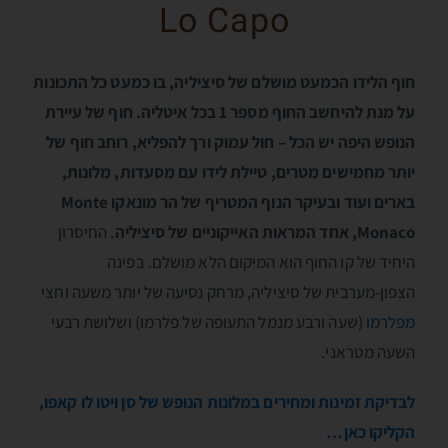
Lo Capo
חוף הלידו הכמעט מושלם של סיציליה, בו כמעט כל התכונות
על מנת להיחשב החוף מספר 1 בכל איטליה. חוף של עיירת
הנופש היפה יש הכל – חול עמוק ורך להפליא, רוחב חוף של
יותר מחמישים מטרים, טיילת לידו עם מסעדות, מלונות,
בארים ועוד ובעיקר הנוף המטריף של הר מונאקו Monte
Monaco, אחד המראות האייקוניים של סיציליה
. החיסרון
היחיד של קו החוף הוא המיקום הלא מושלם. בפינה
הצפון-מערבית של סיציליה, מרחק נסיעה של יותר משעה וחצי
מפלרמו
(שעה ורבע מנמל התעופה של פלרמו) ושלושת רבעי
השעה מטראני.
לבדיקת זמינות ומחירים במלונות הנופש של סן ויטו לו קאפו,
הקליקו כאן…