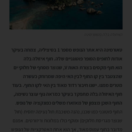
האיזולה בלה בטאורמינה
טאורמינה היא אתר הנופש מספר 1 בסיציליה, צמחה בעיקר
אודות לחופים הסופר פוטוגניים שלה. חוף איזולה בלה
הוא חוף מקסים בצורת האות V, שנוצר מסחף של חלוקי ים
שהצטבר בין קו החוף לבין האי היפה שמרוחק כעשרה
מטרים ממנו. ישנו חיבור רדוד מאוד בין האי לקו החוף. בעוד
חוף האיזולה בלה מתפקד בעיקר כמראה נוף עוצר נשימה,
החוף השכן מצפון של מאזארו משלים כפונקציה של נופש
.
החוף פוטוגני כמו שכנו, נהנה משכבת חול נעימה יחסית (חול
שנוצר מגריסת חלוקים) ומוקף כולו במלונות וריזורטים. אמנם
מדובר בחוף עמוס מאוד, אך הוא אחת האטרקציות של הנופש