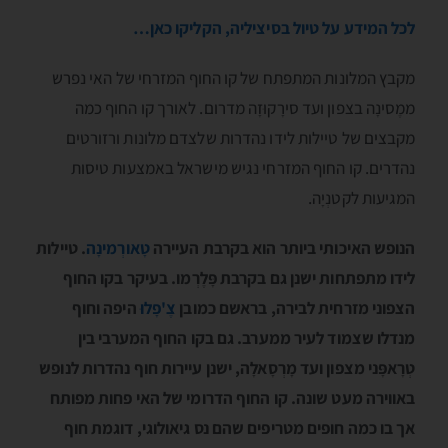
לכל המידע על טיול בסיציליה, הקליקו כאן…
מקבץ המלונות המתפתח של קו החוף המזרחי של האי נפרש
ממֶסינָה בצפון ועד סירָקוּזָה מדרום. לאורך קו החוף כמה
מקבצים של טיילות לידו נהדרות שלצדם מלונות ורזורטים
נהדרים. קו החוף המזרחי נגיש מישראל באמצעות טיסות
המגיעות לקטנְיָה.
הנופש האיכותי ביותר הוא בקרבת העיירה
טָאורְמינָה
. טיילות
לידו מתפתחות ישנן גם בקרבת פָּלֶרְמו. בעיקר בקו החוף
הצפוני מזרחית לבירה, בראשם כמובן
צֶ'פָלוּ
היפה וחוף
מנדלו שצמוד לעיר ממערב. גם בקו החוף המערבי בין
טְרָאפָּני מצפון ועד מָרְסָאלָה, ישנן עיירות חוף נהדרות לנופש
באווירה מעט שונה. קו החוף הדרומי של האי פחות מפותח
אך בו כמה חופים מטריפים שהם נס גיאולוגי, דוגמת חוף