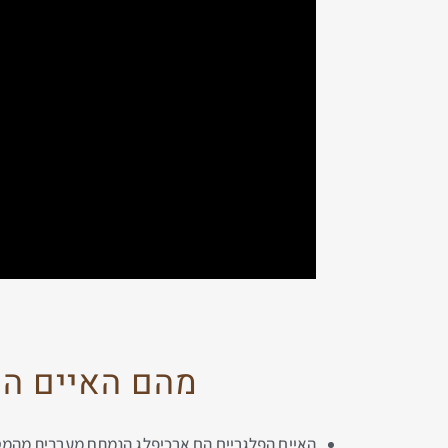
מהם האיים הפלגריים Isole Flegree 
האיים הפלגריים הם ארכיפלג הנמתח מערבית מהמטרו