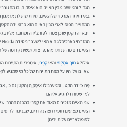
הגדול והמיושב מבין האיים הוא איסקיה, בו מתגורר
באי האתר המרכזי של האיים, טירת שושלת אראגון 
המתוייר והפופולארי מבין האיים הוא פרוצ'ידה הקטן
ויבארה הקטן שוכן צמוד לפורצ'ידה ומחובר אליו בגשר
המזרחי בארכיפלג הוא האי לשעבר ניסידה Nisida שצמוד לחלקה המערבי של נאפולי עצמה. ניסידה מחובר בגשר הולכי רגל ל-Parco Virgiliano
האיים הם מה שנותר מהתפרצות געשית קדומה של המ
אילולא
חוף אָמָלְפי
והאי
קָפְּרי
, אימפריות התיירות הנ
שאיים אלו היו על מפת התיירות של כל מי שמגיע לקמְפָּ
פְּרוצ'ידה הקטן, וממערב לו איסְקִיָה (הקטן גם כן, 
למי שטורח להגיע אליהם
שני האיים מזכירים מאוד את קָפְּרי במבנה ההררי ש
האיים מציעים חופי רחצה נהדרים, שבניגוד לחופים ב
לפופולאריים על תיירים)