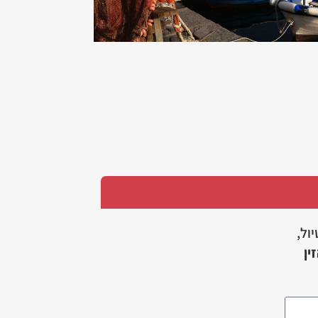
יול,
ין