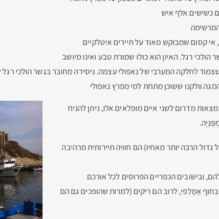
ים כשישים אלף איש
המרשימה
, אי קסום שמבוקש מאוד על תיירים איטלקיים
 הולכי רגל. האיון הוא כולו שמורת טבע ואינו מיושב
גה וולקנו ששוכן מתחת למי מפרץ נאפולי
מצאות מדרום לשני איים מופלאים אלו, ניתן להניח
נְיָה.
אבל גדול הרבה יותר מאחיו) הם חוויה תיירותית מרהיבה
להם, ובישובים הכפריים הפרוסים לכל אורכם
חוף אָמָלְפי, לרוב הם ריקים (למרות שהופכים גם הם