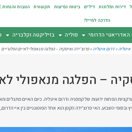
ל
דירות ומלונות
דילים
ביטוח נסיעות
תקשורת
הטבות והנחות €
הדרכה למייל!
האדריאטי הדרומי
פוליה
בזיליקטה וקלבריה
ס
איטליה
»
דרום איטליה
»
פרוצ'ידה ואיסקיה – הפלגה מנאפולי לאיים הפלגריים
קיה – הפלגה מנאפולי לא
דה Procida ואיסקיה Ischia הם מהאטרקציות הפחות ידועות של קמפניה ודרום איטליה. כיום האיי
 ובסופי השבוע. האי פרוצ'ידה הקטן הוא אחד הפוטוגניים בין איי הדרום, 