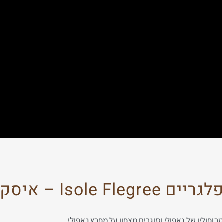
– איסקיה ופרוצ'ידה?
פולין של נאפולי וסוגרים מצפון על מפרץ נאפולי