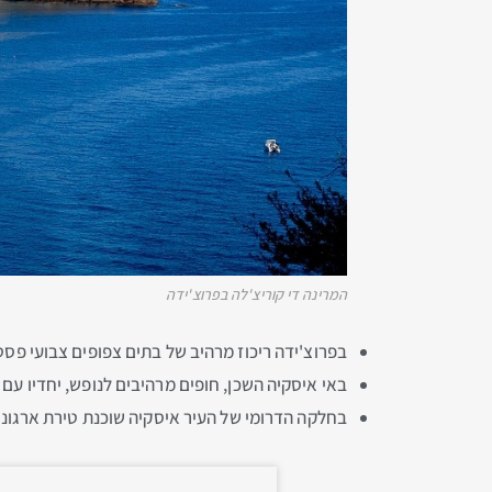
המרינה די קוריצ'לה בפרוצ'ידה
בפרוצ'ידה ריכוז מרהיב של בתים צפופים צבועי פס
באי איסקיה השכן, חופים מרהיבים לנופש, יחדיו עם 
בחלקה הדרומי של העיר איסקיה שוכנת טירת ארגונזה מהמאה ה-15, אחת הטירות היפות בדרום איטליה. היא שוכנת על איון געשי ומ