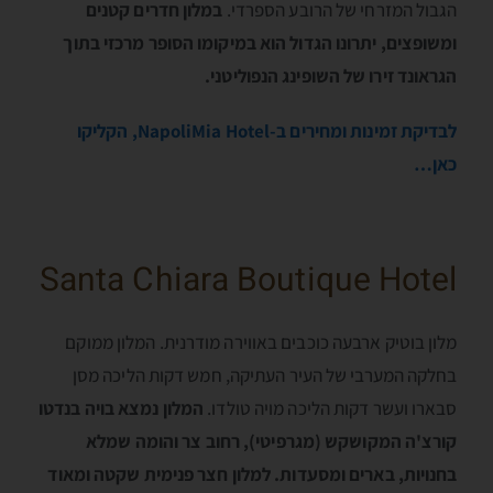
הגבול המזרחי של הרובע הספרדי.
במלון חדרים קטנים
ומשופצים, יתרונו הגדול הוא במיקומו הסופר מרכזי בתוך
הגראונד זירו של השופינג הנפוליטני.
לבדיקת זמינות ומחירים ב-NapoliMia Hotel, הקליקו
כאן…
Santa Chiara Boutique Hotel
מלון בוטיק ארבעה כוכבים באווירה מודרנית. המלון ממוקם
בחלקה המערבי של העיר העתיקה, חמש דקות הליכה מסן
סבארו ועשר דקות הליכה מויה טולדו.
המלון נמצא בויה בנדטו
קורצ'ה המקושקש (מגרפיטי), רחוב צר והומה שמלא
בחנויות, בארים ומסעדות. למלון חצר פנימית שקטה ומאוד