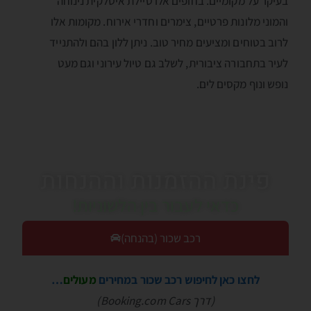
בעיקר על מקומיים. בחופים אלו טיילת איטלקית נינוחה
והמוני מלונות פרטיים, צימרים וחדרי אירוח. מקומות אלו
לרוב בטוחים ומציעים מחיר טוב. ניתן ללון בהם ולהתנייד
לעיר בתחבורה ציבורית, לשלב גם טיול עירוני וגם מעט
נופש ונוף מקסים לים.
פינת ההזמנות וההנחות
כדאי לעבור בין הלשוניות!
רכב שכור (בהנחה)
לחצו כאן לחיפוש רכב שכור במחירים
מעולים
…
(דרך Booking.com Cars)