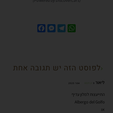
(Powered by DiscoverCars)
Fa
M
Te
W
ce
es
le
h
b
se
gr
at
o
n
a
sA
o
g
m
p
לפוסט הזה יש תגובה אחת
k
er
p
ליאור
9 אפר 2025
REPLY
התייעצות למלון עדיף
Albergo del Golfo
או