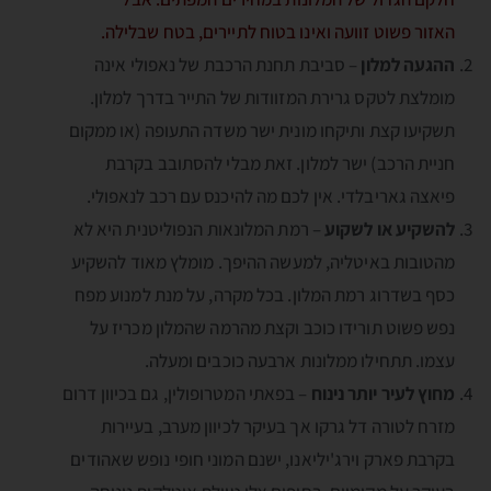
האזור פשוט זוועה ואינו בטוח לתיירים, בטח שבלילה.
ההגעה למלון
– סביבת תחנת הרכבת של נאפולי אינה
מומלצת לטקס גרירת המזוודות של התייר בדרך למלון.
תשקיעו קצת ותיקחו מונית ישר משדה התעופה (או ממקום
חניית הרכב) ישר למלון. זאת מבלי להסתובב בקרבת
פיאצה גאריבלדי. אין לכם מה להיכנס עם רכב לנאפולי.
להשקיע או לשקוע
– רמת המלונאות הנפוליטנית היא לא
מהטובות באיטליה, למעשה ההיפך. מומלץ מאוד להשקיע
כסף בשדרוג רמת המלון. בכל מקרה, על מנת למנוע מפח
נפש פשוט תורידו כוכב וקצת מהרמה שהמלון מכריז על
עצמו. תתחילו ממלונות ארבעה כוכבים ומעלה.
מחוץ לעיר יותר נינוח
– בפאתי המטרופולין, גם בכיוון דרום
מזרח לטורה דל גרקו אך בעיקר לכיוון מערב, בעיירות
בקרבת פארק וירג'יליאנו, ישנם המוני חופי נופש שאהודים