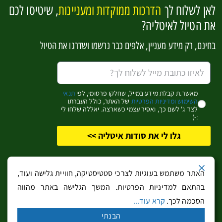
לאן לשלוח לך
הדרכות ממוקדות ומעניינות
, שיטיסו לכם
להפוך למומחים לאיטליה בקליק אחד
את הטיול לאיטליה?
בחינם, רק מידע מעניין, אלפים כבר נרשמו ושדרגו את הטיול
אשמח לקבל מידע מעניין (שחלקו פרסומי)
כן, זה מעניין אותי!
מאשר.ת קבלת מידע במייל, שחלקו פרסומי, לפי
תנאי
השימוש ומדיניות הפרטיות
של האתר, כולל העברתו
לצד ג' לשם כך, ואסיר עצמי כשארצה. יאללה שלחו לי
:-)
גלו לי את סודות איטליה >>
כל הזכויות שמורות
לבעלי האתר
. אין להעתיק מידע ממנו ללא קבלת הסכמתם
האתר משתמש בעוגיות לצרכי סטטיסטיקה, חוויית גלישה ועוד,
בכתב. האתר או בעליו אינם אחראים לשימוש שנעשה בו ולא יהיו אחראים לנזק
בהתאם למדיניות הפרטיות. המשך הגלישה באתר מהווה
ישיר או עקיף, כספי או אחר, שייגרם כתוצאה משימוש במידע המופיע באתר או
הסכמה לכך.
קרא עוד...
באתרים המקושרים ממנו. כל שימוש מהווה הסכמה
לתנאי השימוש ומדיניות
הבנתי
הפרטיות…
|
הצהרת נגישות