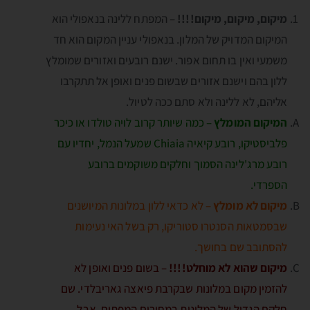
מיקום, מיקום, מיקום!!!!
– המפתח ללינה בנאפולי הוא
המיקום המדויק של המלון. בנאפולי עניין המקום הוא חד
משמעי ואין בו תחום אפור. ישנם רובעים ואזורים שמומלץ
ללון בהם וישנם אזורים שבשום פנים ואופן אל תתקרבו
אליהם, לא ללינה ולא סתם ככה לטיול.
המיקום המומלץ
– כמה שיותר קרוב לויה טולדו או כיכר
פלביסטיקו, רובע קיאיה Chiaia שמעל הנמל, יחדיו עם
רובע מרג'לינה הסמוך וחלקים משוקמים ברובע
הספרדי.
מיקום לא מומלץ
– לא כדאי ללון במלונות המיושנים
שבסמטאות הסנטרו סטוריקו, רק בשל האי נעימות
להסתובב שם בחושך.
מיקום שהוא לא מוחלט!!!!
– בשום פנים ואופן לא
להזמין מקום במלונות שבקרבת פיאצה גאריבלדי. שם
חלקם הגדול של המלונות במחירים המפתים. אבל