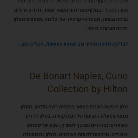
פלביסטיקו. הנוף מחדרי המלון הוא של הר וזוביוס מעל מימי
מפרץ נאפולי.
במלון ספא ידוע ומפואר מאוד, חדרים גדולים
ברמה גבוהה, מסעדה יוקרתית ועוד כל מה שמצפים ממלון
ברמה הגבוהה ביותר.
לבדיקת זמינות ומחירים ב-Romeo hotel, הקליקו כאן…
De Bonart Naples, Curio
Collection by Hilton
מלון חמישה כוכבים מפואר בבעלות רשת הילטון. המלון
נמצא במעלה הגבעות של רובע קיאיה. במלון חדרים
מפוארים ומודרניים עם נוף למפרץ, שפע של שטחים
ציבוריים ומרפסות לרווחת האורחים. במלון גם מסעדה