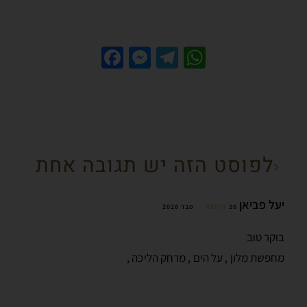
Fa
M
Te
W
ce
es
le
h
b
se
gr
at
o
n
a
sA
o
g
m
p
לפוסט הזה יש תגובה אחת
k
er
p
יעל פביאן
26 פבר 2026
REPLY
בוקר טוב
מחפשת מלון , על הים , מרחק הליכה ,