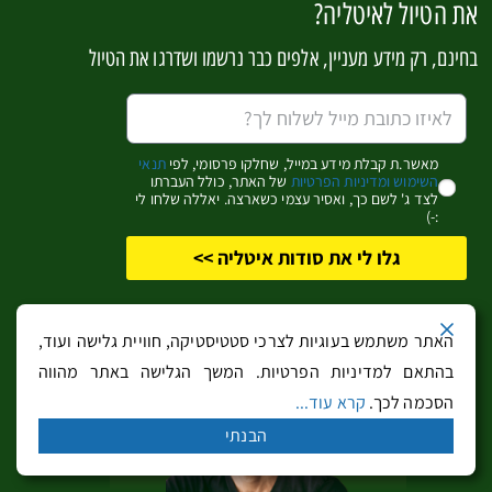
את הטיול לאיטליה?
הריביירה הטוסקנית – 5 מקומות לינה מעולים לנופש
בחינם, רק מידע מעניין, אלפים כבר נרשמו ושדרגו את הטיול
מאשר.ת קבלת מידע במייל, שחלקו פרסומי, לפי
תנאי
עמודים מרכזיים
השימוש ומדיניות הפרטיות
של האתר, כולל העברתו
לצד ג' לשם כך, ואסיר עצמי כשארצה. יאללה שלחו לי
:-)
עמוד בית
גלו לי את סודות איטליה >>
צפון איטליה
רומא וטוסקנה
דרום איטליה
האתר משתמש בעוגיות לצרכי סטטיסטיקה, חוויית גלישה ועוד,
מסלולי טיול וטיפים ממטיילים
בהתאם למדיניות הפרטיות. המשך הגלישה באתר מהווה
מי אנחנו
הסכמה לכך.
קרא עוד...
הנחות והטבות
הבנתי