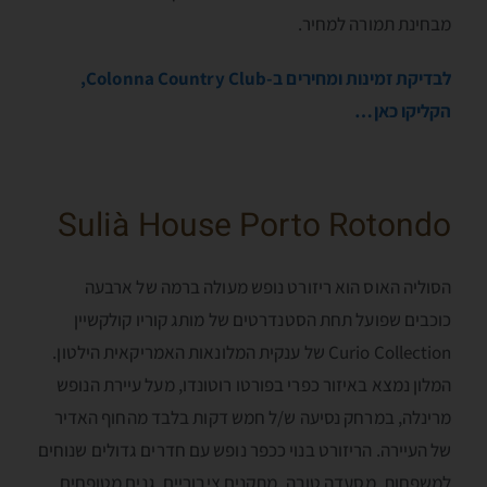
מבחינת תמורה למחיר.
לבדיקת זמינות ומחירים ב-Colonna Country Club,
הקליקו כאן…
Sulià House Porto Rotondo
הסוליה האוס הוא ריזורט נופש מעולה ברמה של ארבעה
כוכבים שפועל תחת הסטנדרטים של מותג קוריו קולקשיין
Curio Collection של ענקית המלונאות האמריקאית הילטון.
המלון נמצא באיזור כפרי בפורטו רוטונדו, מעל עיירת הנופש
מרינלה, במרחק נסיעה ש/ל חמש דקות בלבד מהחוף האדיר
של העיירה. הריזורט בנוי ככפר נופש עם חדרים גדולים שנוחים
למשפחות, מסעדה טובה, מתקנים ציבוריים, גנים מטופחים