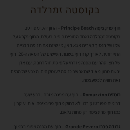
בקוסטה זמרלדה
חוף פּרינְציפֶה Principe Beach
– החוף הכי מפורסם
בקוסטה זְמֶרָלְדָה ואחד החופים היפים בעולם. החוף נקרא על
שמו של הנסיך קארים אגא חאן, מי שיזם את תנופת הבנייה
התיירותית לאורך קו החוף בשנות השישים של המאה ה-20. חוף
של חצי סהר עם מפנה מזרחי על פיסת חול רחבה, עם אדן
יבשת מתון מאוד שמאפשר כניסה לעומק הים. הצבע של המים
זאת חוויה לכשעצמה.
רומָזינו Romazzino
– חוף עם מפנה מזרחי, רבע שעה
דרומית מפּורטו צֶ'רְבו ולא רחוק מחוף פרינציפה. אותו עיקרון
כמו חוף פרינציפה רק פחות גלאם.
גרנדה פֶּבֶרו Grande Pevero
– חוף עם מפנה צפוני בסמוך