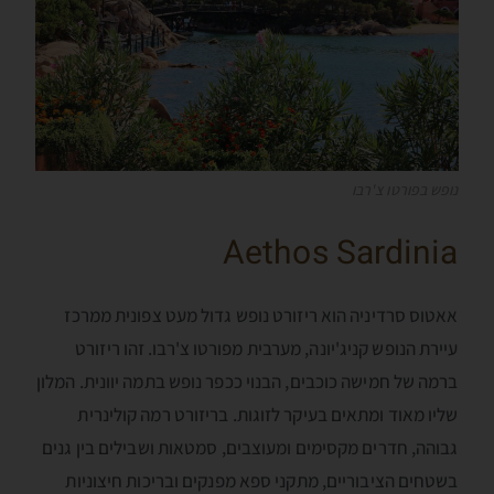
נופש בפורטו צ'רבו
Aethos Sardinia
אאטוס סרדיניה הוא ריזורט נופש גדול מעט צפונית ממרכז
עיירת הנופש קניג'יונה, מערבית מפורטו צ'רבו. זהו ריזורט
ברמה של חמישה כוכבים, הבנוי ככפר נופש בתמה יוונית. המלון
שליו מאוד ומתאים בעיקר לזוגות. בריזורט רמה קולינרית
גבוהה, חדרים מקסימים ומעוצבים, סמטאות ושבילים בין גנים
בשטחים הציבוריים, מתקני ספא מפנקים ובריכות חיצוניות