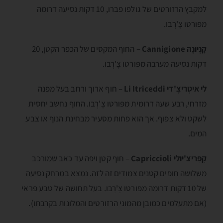
למקבץ הרזורטים של גולפו פברו, 10 דקות נסיעה דרומה
מפּורטו צֶ'רְבו.
קָנְיונֶה Cannigione
– החוף המקסים של הכפר הקטן, 20
דקות נסיעה מערבה מפּורטו צֶ'רְבו.
לי איטְריצֶ'די Li Itriceddi
– חוף ארוך ורחב בעל מפנה
מזרחי, רבע שעה דרומית מפּורטו צֶ'רְבו. החוף נחשב יחסית
לשקט ולא צפוף. אך הוא פחות מסעיר מבחינת הנוף או צבע
המים.
קָפְּריצ'יולי Capriccioli
– חוף קטן ויפה עד כאב שמורכב
משלושה חופים קטנים צמודים זה לזה. נמצא במרחק נסיעה
של 10 דקות דרומה מפּורטו צֶ'רְבו. בעל תחושה של טבע פראי
(אם מתעלמים כמובן מהמוני הרזורטים והמלונות בקרבתו).