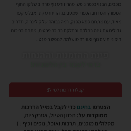
כוכבים, הבנוי ככפר נופש. מהריזורט נוף מרהיב של קו החוף
המפורץ והמרחב הכפרי שמסביבו. הריזורט קטן אבל מוקפד
מאוד, עם מתחם ספא מפנק, רמה גבוהה של קולינריה, חדרים
גדולים עם גינה בחלקם ובחלקם בריכה פרטית, מתחם בריכות
חיצוניות עם נוף ואווירה מושלמת לנופש רומנטי.
פינת ההזמנות וההנחות
כדאי לעבור בין הלשוניות!
קבלו הדרכות למייל
הצטרפו
בחינם
כדי לקבל במייל הדרכות
ממוקדות על:
תכנון הטיול, אטרקציות,
מסלולים מוכנים, תרבות ואוכל, נופים וכיף :-)