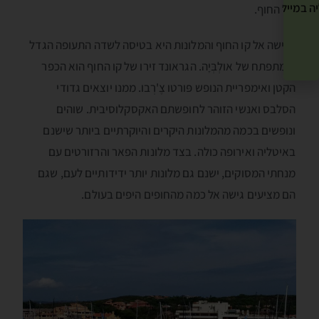
ה במייל שלך! »
של החוף.
הגישה אל קו החוף והמלונות היא בטיסה לשדה התעופה הגדל
והמתפתח של אולְבְּיָה. הגראונד זירו של קו החוף הוא הכפר
הקטן ואימפריית הנופש פּורטו צֶ'רְבו. ממנו יוצאים גדודי
הסלבס ואנשי הזוהר לחופשתם האקסקלוסיבית. שוהים
ונופשים בכמה מהמלונות היקרים והיוקרתיים ביותר שישנם
באיטליה ואירופה כולה. בצד מלונות הפאר והרזורטים עם
מנחתי המסוקים, ישנם גם מלונות יותר ידידותיים לעם, שגם
הם מציעים גישה אל כמה מהחופים היפים בעולם.