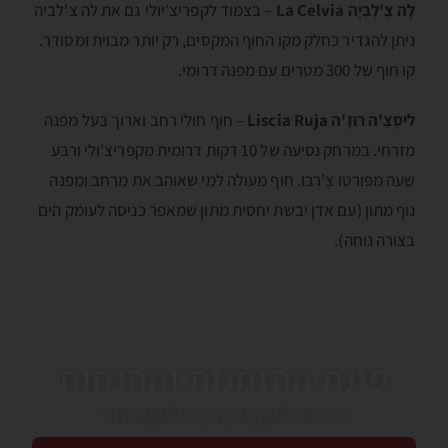
לָה צֶ'לְבְיָה La Celvia
– בצמוד לקפריצ'יולי גם את לה צ'לביה
ניתן להגדיר כחלק מקו החוף המקסים, רק יותר מבוית ומסודר.
קו חוף של 300 מטרים עם מפנה דרומי.
ליסְצָ'ה רוּזָ'ה Liscia Ruja
– חוף חולי רחב וארוך בעל מפנה
מזרחי. במרחק נסיעה של 10 דקות דרומית מקפריצ'ולי ורבע
שעה מפּורטו צֶ'רְבו. חוף מעולה למי שאוהב את מרחב ומפנה
נוף מתון (עם אדן יבשת יחסית מתון שמאפר כניסה לעומק הים
בצורה נוחה).
פינת ההזמנות וההנחות
כדאי לעבור בין הלשוניות!