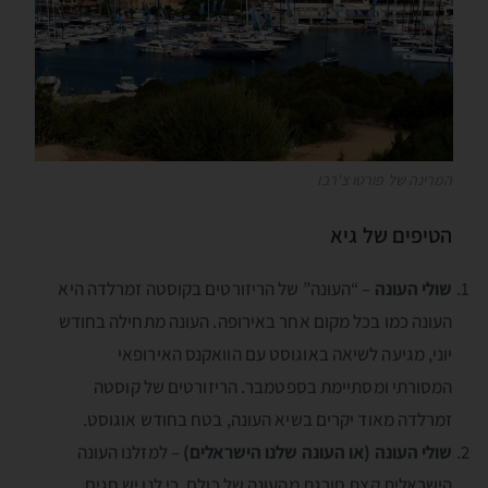
המרינה של פורטו צ'רבו
הטיפים של גיא
שולי העונה
– “העונה” של הריזורטים בקוסטה זמרלדה היא
העונה כמו בכל מקום אחר באירופה. העונה מתחילה בחודש
יוני, מגיעה לשיאה באוגוסט עם הוואקנס האירופאי
המסורתי ומסתיימת בספטמבר. הריזורטים של קוסטה
זמרלדה מאוד יקרים בשיא העונה, בטח בחודש אוגוסט.
שולי העונה (או העונה שלנו הישראלים)
– למזלנו העונה
הישראלית קצת חורגת מהעונה של כולם, כי לנו יש חגים.