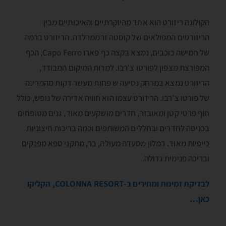
הקולונה ריזורט הוא אחד מהיוקרתיים והאיכותיים מבין
הריזורטים המפולאים של קוסטה זרממרלדה. הריזורט ברמה
של חמישה כוכבים, נמצא בקצה כף פארו Capo Ferro, הכף
המפורצת מצפון לפורטו צ'רבו. למרות המיקום המבודד,
הריזורט נמצא במרחק נסיעה ש פחות מעשר דקות מהמרינה
של פורטו צ'רבו. הריזורט עצמו הוא חוויה אדירה של נופש, כולל
חוף פרטי קטן ומאובזר, חדרים מושקעים מאוד, גנים מטופחים
בכניסה לחדרים ובחללים המשותפים וכמה בריכות חיצוניות
כייפיות מאוד. במלון מסעדה מעולה, בר, מתקני ספא מפנקים
ובריכה פנימית גדולה.
לבדיקת זמינות ומחירים ב-COLONNA RESORT, הקליקו
כאן…