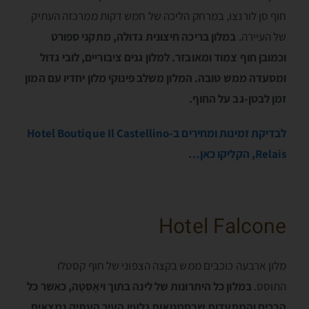
חוף סן לורנצו, במרחק הליכה של חמש דקות ממרכזה העתיק
של העיירה.
במלון בריכה חיצונית גדולה, מתקני ספורט
וכמובן חוף צמוד ומאובזר. למלון גנים ציבוריים, לובי גדול
ומסעדה ממש טובה. המלון משלב פינוקי מלון יחדיו עם המון
זמן לבטן-גב על החוף.
לבדיקת זמינות ומחירים ב-Hotel Boutique Il Castellino
Relais, הקליקו כאן…
Hotel Falcone
מלון ארבעה כוכבים ממש בקצה הצפוני של חוף קסטלו
התוסס.
במלון כל היתרונות של לינה בתוך ויאֶסְטָה, כאשר כל
הברים והמסעדות שבסמטאות גלעין העיר העתיק נמצאים