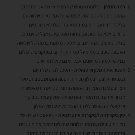
רמת המלון
– מלונות הנופש של חצי האי גרגאנו הם לרוב
מתקני נופש קטנים המשלבים אווירה מלונאית שלווה עם
בריכה יחדיו עם חוף צמוד ומאובזר. אלו לא ריזורטים
גדולים אלא מקומות עם ניחוח מעט מיושן אבל שווים הכל
בגלל החופים הנהדרים. בויאסטה מלונות ברמה של שלושה
וארבעה כוכבים ממש על קו החוף, לרוב במתקנים שיכולים
גם להיות מעט מיושנים אבל יש גם כאלו חדישים.
להכיר את המלון וירטואלית
– הטכנולוגיה של היום
מאפשרת לבקר במלון מנוחות הספה והמחשב בבית. טיול
קצר בסביבת המלון בויאסטה בגוגל סטריט וויו מאפשרת
לבחון את סביבת המלון ואת מראה המלון עצמו. בביקור
וירטואלי זה אפשר ללמוד הרבה על טיבו של המלון.
עין ביקורתית לביקורות אינטרנטיות
– בויאסטה שורה של
מלונות טובים וגם המון מלונות שיכולים להיות פחות טובים
ומזמינים. חשוב לעשות קצת עבודת הכנה לפני הזמנת