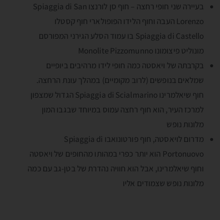
בעיירה שני חופי רחצה – חוף סן לורנצו Spiaggia di San
Lorenzo העבה וחוף הלידו הפופולארי חוף קסטלו
Spiaggia di Castello בו עמוד הסלע הגירני המפורסם
מונוליט פיצומונו Monolite Pizzomunno
בקרבתה של ויאסטה כמה חופי לידו מרהיבים ביופיים
שמלאים בנופשים (לרוב מקומיים) במהלך עונת הרחצה.
חוף שיאלמרינו Spiaggia di Scialmarino הגדול שמצפון
למרכז העיר, הוא חוף רחצה עמוס במיוחד שבגבו המון
מלונות נופש
מדרום לויאסטה, חוף פורטונואבו Spiaggia di
Portonuovo הוא יותר כפרי במהותו מהחופים של ויאסטה
וחוף שיאלמרינו, אבל הוא חוויה נהדרת של בטן-גב עם כמה
מלונות נופש שצמודים אליו