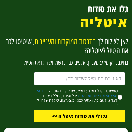
גלו את סודות
החוף האדריאטי
איטליה
בזיליקטה וקלבריה
סיציליה
לאן לשלוח לך
הדרכות ממוקדות ומעניינות
, שיטיסו לכם
להפוך למומחים לאיטליה בקליק אחד
את הטיול לאיטליה?
בחינם, רק מידע מעניין, אלפים כבר נרשמו ושדרגו את הטיול
אשמח לקבל מידע מעניין (שחלקו פרסומי)
כן, זה מעניין אותי!
מאשר.ת קבלת מידע במייל, שחלקו פרסומי, לפי
תנאי
השימוש ומדיניות הפרטיות
של האתר, כולל העברתו
לצד ג' לשם כך, ואסיר עצמי כשארצה. יאללה שלחו לי
:-)
גלו לי את סודות איטליה >>