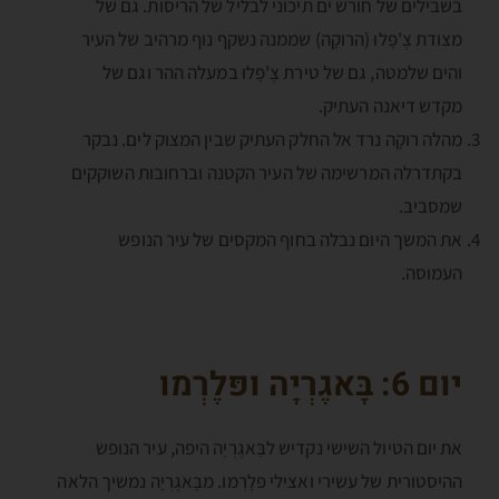
בשבילים של חורש ים תיכוני לבליל של הריסות. גם של
מצודת צֶ'פָלוּ (הרוקָה) שממנה נשקף נוף מרהיב של העיר
והים שלמטה, גם של טירת צֶ'פָלוּ במעלה ההר וגם של
מקדש דיאנה העתיק.
מהלה רוקָה נרד אל החלק העתיק שבין המצוק לים. נבקר
בקתדרלה המרשימה של העיר הקטנה וברחובות השוקקים
שמסביב.
את המשך היום נבלה בחוף המקסים של עיר הנופש
העמוסה.
יום 6: בָּאגֶרְיָה ופּלֶרְמו
את יום הטיול השישי נקדיש לבָּאגֶרְיָה היפה, עיר הנופש
ההיסטורית של עשירי ואצילי פּלֶרְמו. מבָּאגֶרְיָה נמשיך הלאה