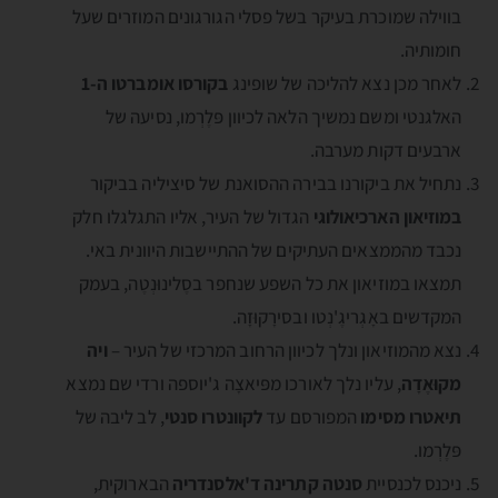
בווילה שמוכרת בעיקר בשל פסלי הגורגונים המוזרים שעל
חומותיה.
לאחר מכן נצא להליכה של שופינג
בקורסו אומברטו ה-1
האלגנטי ומשם נמשיך הלאה לכיוון פּלֶרְמו, נסיעה של
ארבעים דקות מערבה.
נתחיל את ביקורנו בבירה ההסואנת של סיציליה בביקור
במוזיאון הארכיאולוגי
הגדול של העיר, אליו התגלגלו חלק
נכבד מהממצאים העתיקים של ההתיישבות היוונית באי.
תמצאו במוזיאון את כל השפע שנחפר בסֶלינוּנְטֶה, בעמק
המקדשים באָגְריגֶ'נְטו ובסירָקוּזָה.
נצא מהמוזיאון ונלך לכיוון הרחוב המרכזי של העיר –
ויה
מקוּאֶדָה
, עליו נלך לאורכו מפּיאצָה ג'יוספה ורדי שם נמצא
תיאטרו מסימו
המפורסם עד
לקוונטרו סנטי
, לב ליבה של
פּלֶרְמו.
ניכנס לכנסיית
סנטה קתרינה ד'אלסנדריה
הבארוקית,