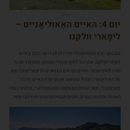
וולקנו
יום 4:
האיים האֶאוליאָניים –
ליפָּארי וולקנו
עם בוקר נצא מסְטְרומְבּולי חזרה לכיוון דרום. נבקר באיים
ליפָּארי ווולקנו, שבניגוד לסְטְרומְבּולי המעשן, מהווים כיום כר
פורה להתיישבות. האיים נקראים גם האיים הליפָּאריים על שמו
של האי ליפָּארי, הגדול והמיושב שבשרשרת האיים. מלבד
סְטְרומְבּולי, שאר האיים הם מקום נופש פופולארי, מלאים בבתי
הארחה ומלונות קטנים, חופים מקסימים וטבע ים תיכוני עשיר.