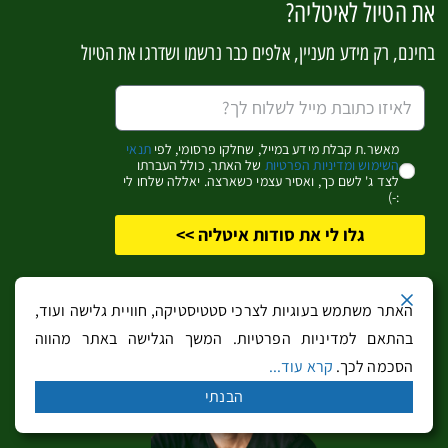
את הטיול לאיטליה?
פינת ההזמנות וההנחות
בחינם, רק מידע מעניין, אלפים כבר נרשמו ושדרגו את הטיול
כדאי לעבור בין הלשוניות!
רכב שכור (בהנחה)
מאשר.ת קבלת מידע במייל, שחלקו פרסומי, לפי
תנאי
לחצו כאן לחיפוש רכב שכור במחירים
מעולים
…
השימוש ומדיניות הפרטיות
של האתר, כולל העברתו
לצד ג' לשם כך, ואסיר עצמי כשארצה. יאללה שלחו לי
(דרך Booking.com Cars)
:-)
גלו לי את סודות איטליה >>
או – חפשו מכאן:
האתר משתמש בעוגיות לצרכי סטטיסטיקה, חוויית גלישה ועוד,
בהתאם למדיניות הפרטיות. המשך הגלישה באתר מהווה
הסכמה לכך.
קרא עוד...
הבנתי