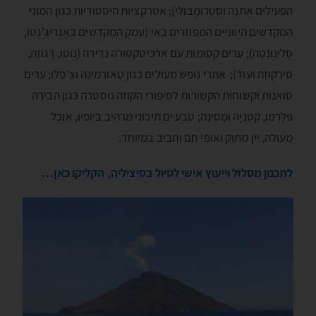
הפעילים אֶתְנָה וסְטְרומְבּולי); אטרקציות היסטוריות כגון המוני
המקדשים היווניים המפוזרים באי (עמק המקדשים באָגְריגֶ'נְטו,
סֶלינוּנְטֶה); ערים קסומות עם ארכיטקטורה נדירה (נוטו, רֶגוּזָה,
סירָקוּזָה ועוד); אתרי נופש מעולים כגון טָאורְמינָה וצֶ'פָלוּ; ערים
סואנות וקשוחות הקשורות לסיפורי הקוזה נוסטרה כגון הבירה
פּלֶרְמו, קטָנְיָה ומֶסינָה; טבע ים תיכוני מרהיב ביופיו, אוכל
מעולה, יין מתוק ואופי חם וחביב במיוחד.
לתכנון מסלול וייעוץ אישי לטיול בסיציליה, הקליקו כאן…