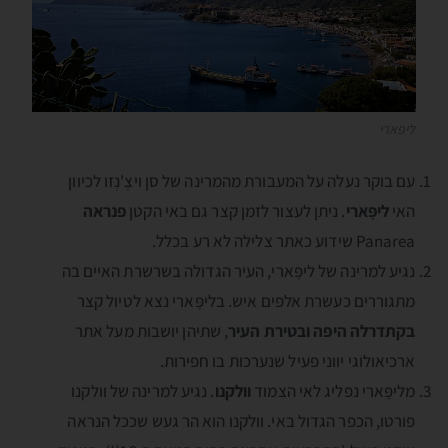
ליפארי
עם בוקר נעלה על המעבורת מהמרינה של סן ויצֶ'נְזו לכיוון
האי
ליפָּארי
. ניתן לעצור לזמן קצר גם באי הקטן
פנראה
Panarea שידוע כאתר צלילה לא רע בכלל.
נגיע למרינה של ליפָּארי, העיר הגדולה בשרשרת האיים בה
מתגוררים כעשרת אלפים איש. בליפָּארי נצא לטיול קצר
בקתדרלה היפה ובטירת העיר
, שתיהן יושבות מעל אתר
ארכיאולוגי יווני פעיל שנערכות בו חפירות.
מליפָּארי נפליג לאי הצמוד
וולקנו
. נגיע למרינה של וולקנו
פורטו, הכפר הגדול באי. וולקנו הוא הר געש שככל הנראה