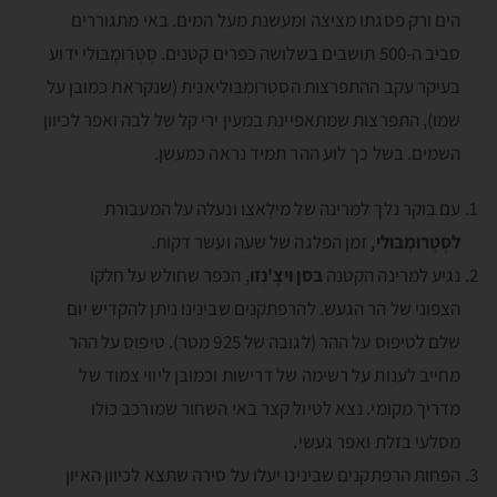
הים ורק פסגתו מציצה ומעשנת מעל המים. באי מתגוררים
סביב ה-500 תושבים בשלושה כפרים קטנים. סְטְרומְבּולי ידוע
בעיקר עקב ההתפרצות הסְטְרומְבּוליאנית (שנקראת כמובן על
שמו), התפרצות שמתאפיינת במעין ירי קל של לבה ואפר לכיוון
השמים. בשל כך לוע ההר תמיד נראה כמעשן.
עם בוקר נלך למרינה של מילָאצו ונעלה על המעבורת
לסְטְרומְבּולי
, זמן הפלגה של שעה ועשר דקות.
נגיע למרינה הקטנה
בסן ויצֶ'נְזו
, הכפר שחולש על חלקו
הצפוני של הר הגעש. להרפתקנים שבינינו ניתן להקדיש יום
שלם לטיפוס על ההר (לגובה של 925 מטר). טיפוס על ההר
מחייב לענות על רשימה של דרישות וכמובן ליווי צמוד של
מדריך מקומי. נצא לטיול קצר באי השחור שמורכב כולו
מסלעי בזלת ואפר געשי.
הפחות הרפתקנים שבינינו יעלו על סירה שתצא לכיוון האיון