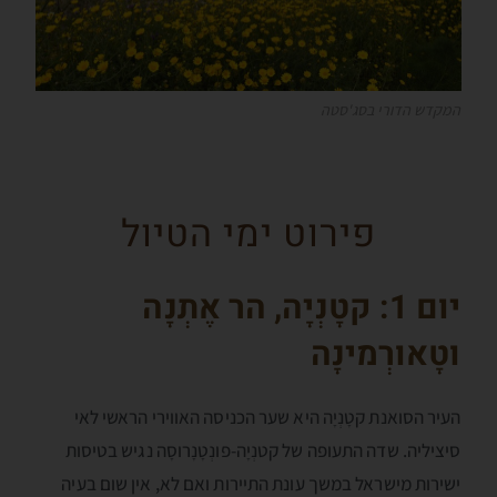
המקדש הדורי בסג'סטה
פירוט ימי הטיול
יום 1: קטָנְיָה, הר אֶתְנָה
וטָאורְמינָה
העיר הסואנת קטָנְיָה היא שער הכניסה האווירי הראשי לאי
סיציליה. שדה התעופה של קטנְיָה-פונְטָנָרוסָה נגיש בטיסות
ישירות מישראל במשך עונת התיירות ואם לא, אין שום בעיה