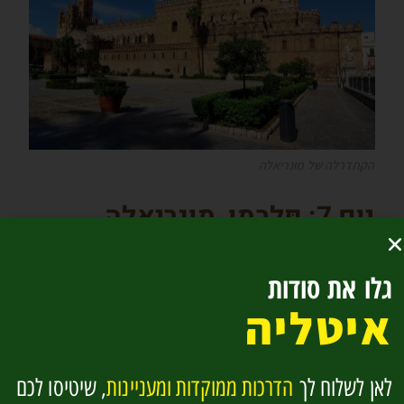
הקתדרלה של מונריאלה
יום 7: פּלֶרְמו, מונריאלה,
המקדש בסֶגֶ'סְטָה וסן ויטו לו
גלו את סודות
קאפו
איטליה
לאן לשלוח לך
הדרכות ממוקדות ומעניינות
, שיטיסו לכם