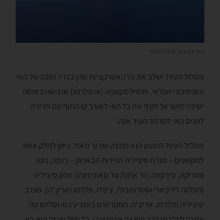
האי הגעשי סטרומבולי
מסלול הטיול ישלב את כל האטרקציות שהן בגדר חובה של האי
הים תיכוני הפלאי. יתחיל מקטָנְיָה (או פּלֶרְמו) שנגישה בטיסה
ישירה מישראל ויקיף את כל האי לאורך קו החוף עם חדירה
לפנים האי למרחב העיר אֶנָה.
מסלול הטיול המוצע הוא ממצה וארוך מאוד. ניתן לחלק אותו
למקטעים – מזרח סיציליה (עיירות הבארוק – רֶגוּזָה, נוטו
ומודיקה, סירָקוּזָה, הר אֶתְנָה עד טָאורְמינָה); צפון סיציליה
(הפלגה לליפָּארי וסטרומבּולי, צֶ'פָּלו, פּלֶרְמו ואֶריצֶ'ה); מערב
סיציליה (פּלֶרְמו, אֶריצֶ'ה, המקדשים באָגְריגֶ'נְטו וסֶלינוּנְטֶה
וחזרה לפּלֶרְמו דרך פּיאצָה אָרְמֶרינָה). כל טיול שכזה הוא בין