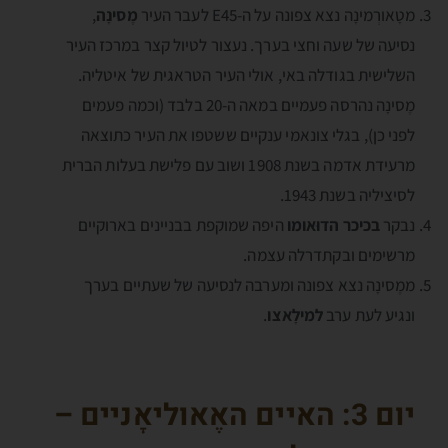
מטָאורְמינָה נצא צפונה על ה-E45 לעבר העיר
מֶסינָה
,
נסיעה של שעה וחצי בערך. נעצור לטיול קצר במרכז העיר
השלישית בגודלה באי, אולי העיר הטראגית של איטליה.
מֶסינָה נהרסה פעמיים במאה ה-20 בלבד (וכמה פעמים
לפני כן), בגלי צונאמי ענקיים ששטפו את העיר כתוצאה
מרעידת אדמה בשנת 1908 ושוב עם פלישת בעלות הברית
לסיציליה בשנת 1943.
נבקר
בכיכר הדוּאומו
היפה שמוקפת בבניינים בארוקיים
מרשימים ובקתדרלה עצמה.
ממֶסינָה נצא צפונה ומערבה לנסיעה של שעתיים בערך
ונגיע לעת ערב
למילָאצו
.
יום 3:
האיים האֶאוליאָניים –