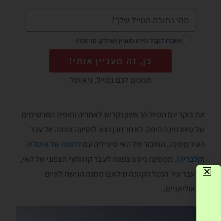
אשמח לקבל מידע מעניין (שחלקו פרסומי)
כן, זה מעניין אותי!
מחכים לכם במייל, גיא וטל
את בוקר יום הטיול הראשון נקדיש לאתריה וחופיה המרשימים
של טָאורְמינָה היפה. לאחר מכן נצא לנסיעה צפונה אל עבר
העיר מֶסינָה, החיבור של האי סיציליה עם
דרומה של איטליה
(קלבּריה)
. ממֶסינָה ניסע צפונה לעבר קו החוף הצפוני של האי,
אל עבר עיר הנמל הקטנה מילָאצו ממנה הגישה לאיים
האֶאוליאָניים.