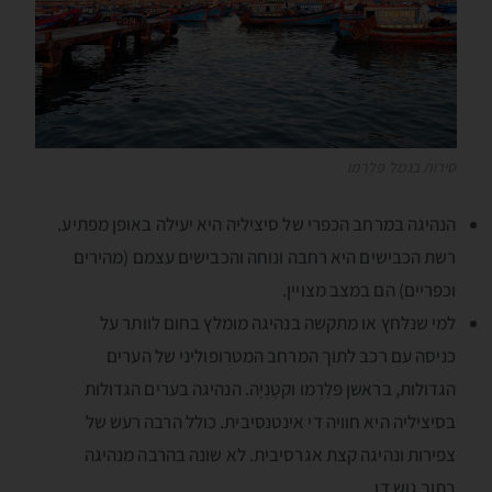
סירות בנמל פּלֶרְמו
הנהיגה במרחב הכפרי של סיציליה היא יעילה באופן מפתיע.
רשת הכבישים היא רחבה ונוחה והכבישים עצמם (מהירים
וכפריים) הם במצב מצויין.
למי שנלחץ או מתקשה בנהיגה מומלץ בחום לוותר על
כניסה עם רכב לתוך המרחב המטרופוליני של הערים
הגדולות, בראשן פּלֶרְמו וקטָנְיָה. הנהיגה בערים הגדולות
בסיציליה היא חוויה די אינטנסיבית. כולל הרבה רעש של
צפירות ונהיגה קצת אגרסיבית. לא שונה בהרבה מנהיגה
בתוך גוש דן.