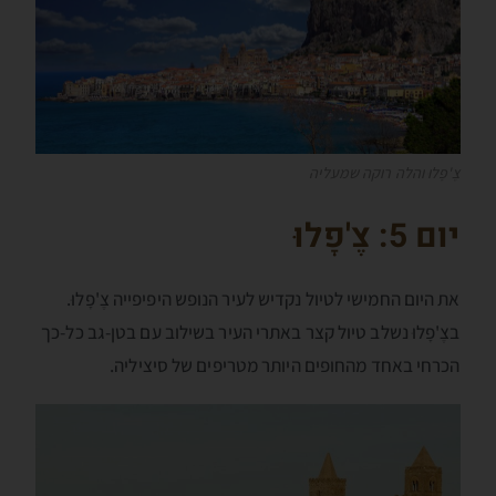
צֶ'פָלוּ והלה רוקה שמעליה
יום 5: צֶ'פָלוּ
את היום החמישי לטיול נקדיש לעיר הנופש היפיפייה צֶ'פָלוּ.
בצֶ'פָלוּ נשלב טיול קצר באתרי העיר בשילוב עם בטן-גב כל-כך
הכרחי באחד מהחופים היותר מטריפים של סיציליה.