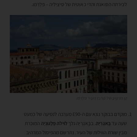
לבירתה הסואנת והדי כאוטית של סיציליה – פּלֶרְמו.
קו הרקיע של מרכז העיר פּלֶרְמו
מוקדם בבוקר נצא עם ה-E90 מערבה לנסיעה של כמעט
שעה עד
בָּאגֶרְיָה
. בבָּאגֶרְיָה נלך
לוילה פָּלָגונְיָה
המוכרת
מבין שורת הווילות של העיר. נתרשם מהפיסול המרהיב