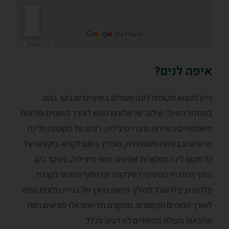
איפה לנים?
ניתן למצוא מקומות לינה מעולים באתרים שנבקר בהם
במסלול הטיול. שילוב של מלונות נופש לאורך החופים ומלונות
משפחתיים בעיירות ובערי סיציליה. רובם של מקומות הלינה
פרטיים ובבעלות משפחתית, מומלץ בחום לקרוא ביקורות על
כל מקום לינה ממקורות אמינים. חופי סיציליה, בעיקר בקו
החוף המזרחי ממֶסינָה לסירָקוּזָה וקו החוף הצפוני בקרבת
פּלֶרְמו וצֶ'פָּלו עובר תהליך פיתוח מואץ של בניית מלונות נופש
לאורך החופים הקסומים. מתקנים חדישים אלו מציעים רמת
מלונאות מעולה במחירים לא רעים בכלל.