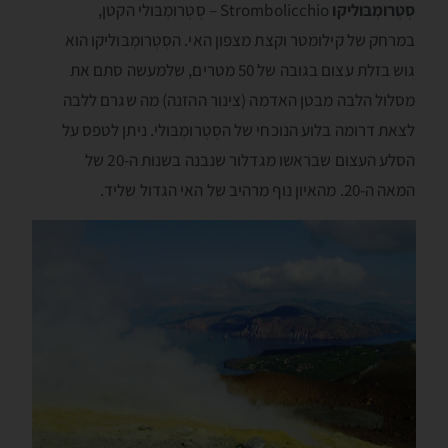
סְטְרומְבּוליקו
Strombolicchio – סְטְרומְבּולי הקטן,
במרחק של קילומטר וקצת מצפון האי. הסְטְרומְבּוליקו הוא
גוש בזלת עצום בגובה של 50 מטרים, שלמעשה סתם את
מסלול הלבה מבטן האדמה (צינור ההזנה) מה שגרם ללבה
לצאת דרומה בלוע הנוכחי של הסְטְרומְבּולי. ניתן לטפס על
הסלע העצום שבראשו מגדלור שנבנה בשנות ה-20 של
המאה ה-20. מהאיון נוף מרהיב של האי הגדול שליד.