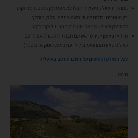
במהלך הטיול בסיציליה תבלו לא מעט זמן ברכב. המרחקים
בין האתרים יכולים להיות משמעותיים. על כן מומלץ
להתפנק ולא לשכור את סוג הרכב הכי זול וקומפקטי.
תוודאו באופן ישיר מראש עם חברת ההשכרה אם הרכב
כולל כיסאות המתואמים לילדים (כיסא תינוק או בוסטר).
לכל המידע והטיפים על השכרת רכב באיטליה
תיהנו!