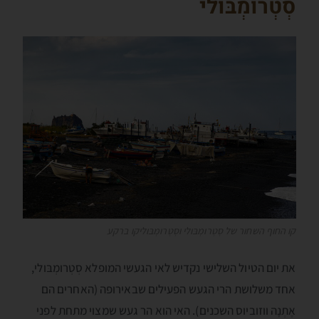
סְטְרומְבּולי
קו החוף השחור של סְטְרומְבּולי וסְטְרומְבּוליקו ברקע
את יום הטיול השלישי נקדיש לאי הגעשי המופלא סְטְרומְבּולי,
אחד משלושת הרי הגעש הפעילים שבאירופה (האחרים הם
אֶתְנָה ווזוביוס השכנים). האי הוא הר געש שמצוי מתחת לפני