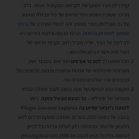
קתדרלת העיר המוקדשת לקדושה המקומית אגתה. בלב
הכיכר שטופת השמש פסל מרשים של פיל מבזלת הנושא
על גבו אובליסק מצרי (מוטיב זהה לפסל המרהיב של
בּרניני
שסמוך לפנתאון ברומא
). הכיכר ההומה ורחבת הידיים היא
לב ליבה של העיר. אליה מוביל רחוב הקניות הראשי של
העיר הויה ויטוריו עימנואלה השני.
מהדוּאומו נלך
למבצר אוּרְסינו
המרשים. במבצר ישנן
תערוכות מתחלפות של אמנות עכשווית ותצוגה מרשימה של
ממצאים ארכיאולוגים ממזרח האי.
מקטָנְיָה נצא לנסיעה של שעה צפונה לעבר סימלה הבלתי
מעורער של סיציליה –
הר הגעש הפעיל אֶתְנָה
. ניסע
למחנה
ג'יובאני סָפּיאֶנְצָה
Rifugio Giovanni Sapienza
בגובה של כמעט 2000 מטרים. המחנה ממוקם מדרום ללוע
המעשן של ההר. מהמחנה ניתן לעלות על הרכבל לכיוון
הפסגה. הרכבל מגיע לגובה של 2500 מטרים ומקצהו ניתן