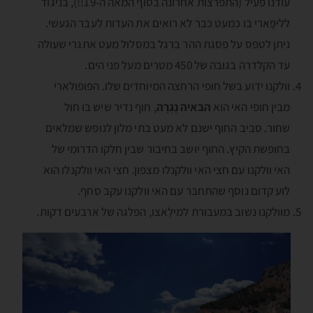
עודנו פעיל (התפרצות אחרונה בסוף המאה ה-19!!), בניגוד
לליפָּארי בו כמעט כבר לא רואים את העדות לעבר הגעשי.
ניתן לטפס על פסגת ההר ברגל במסלול מעט אתגרי שעולה
עד הקלדרה בגובה של 450 מטרים מעל פני הים.
וולקנו ידוע בשל חופי הרחצה המיוחדים שלו. הפופולארי
מבין חופי האי הוא
הבּאיה נֶגְרָה
, חוף נדיר שיש בו חול
שחור. סביב החוף ישנם לא מעט בתי מלון לנופש שמלאים
בחופשת הקיץ. החוף יושב בחיבור שבין חלקו הדרומי של
האי וולקנו עם חצי האי וולקנלו מצפון. חצי האי וולקנלו הוא
לוע קדום נוסף שהתחבר עם האי וולקנו עקב סחף.
מוולקנו נשוב במעבורת למילָאצו, הפלגה של ארבעים דקות.