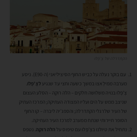
הקתדרלה של צֶ'פָלוּ
עם בוקר נעלה על כביש החוף הסיציליאני (ה-E90). ניסע
מערבה ממילָאצו במשך כשעה וחצי עד שנגיע
לצֶ'פָלוּ
.
צֶ'פָלוּ בנויה משלושה חלקים – הלה רוקָה – הסלע העצום
שניצב ממש על הים ועליו המצודה העתיקה; המרכז העתיק
של העיר שלרגלי הקתדרלה; והספג'יה ליבּרה – קו החוף
הסופר תיירותי שנתח ממערב למרכז העיר העתיקה.
נתחיל את טיולנו בצֶ'פָלוּ עם טיפוס על
הלה רוקָה
. נטפס