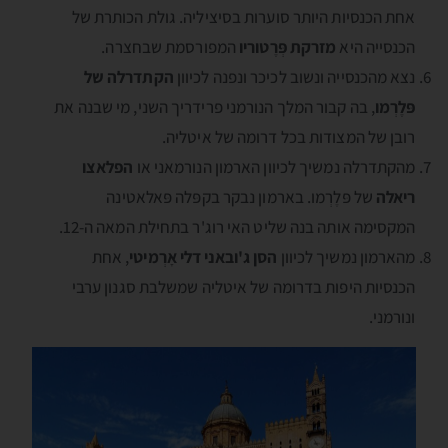
אחת הכנסיות היותר סוערות בסיציליה. גולת הכותרת של
הכנסייה היא
מזרקת פְּרֶטוריו
המפורסמת שבחצרה.
נצא מהכנסייה ונשוב לכיכר ונפנה לכיוון
הקתדרלה של
פּלֶרְמו
, בה קבור המלך הנורמני פרידריך השני, מי שבנה את
רובן של המצודות בכל דרומה של איטליה.
מהקתדרלה נמשיך לכיוון הארמון הנורמאני או
הפלאצו
ריאלה
של פּלֶרְמו. בארמון נבקר בקפּלה פּאלאטינה
המקסימה אותה בנה שליט האי רוג'ר בתחילת המאה ה-12.
מהארמון נמשיך לכיוון
הסן ג'ובאני דלי אָרְמיטי
, אחת
הכנסיות היפות בדרומה של איטליה שמשלבת סגנון ערבי
ונורמני.