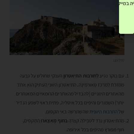
ה במייל שלך! »
מילאצו
עם בוקר נגיע
לחורבות התיאטרון
הענקי שחולש על גבעה
ממזרח למרכז טָאורְמינָה. התיאטרון היווני העתיק הוא אחד
מהאתרים היווניים (להבדיל מהאתרים הרומאיים המאוחרים
יותר) השמורים והיפים בכל איטליה. פתיח ראוי לשפע הנדיר
של
התרבות היוונית
שהשתרשה באי הקסום.
מהתיאטרון נרד לטבילה קצרה
בחוף מָאצָארו
המקסים,
חוף מפורץ מהיפים בכל אירופה.