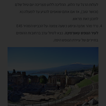
לעלות הרגל עד הלוע. ההליכה ללוע מצריכה יום טיול שלם
(וכושר טוב), אז אם אתם שואפים להגיע עד למעלה נא
לתכנן זאת מראש.
נרד מהר אֶתְנָה וניסע כשעה צפונה על הכביש המהיר E45
לעיר הנופש טָאורְמינָה
. נצא לטיול ערב ברחובות ההומים
בתיירים של עיירת הנופש היפה.