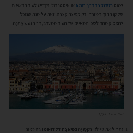
לטוס
בטרנספר דרך רומא
או איסטנבול. נקדיש לעיר הראשית
של קו החוף המזרחי רק קפיצה קצרה, זאת על מנת שנוכל
להפסיק מהר לשכן המאיים של העיר ממערב, הר הגעש אֶתְנָה.
קטניה והר אֶתְנָה
נתחיל את טיולנו בקטָנְיָה
בפּיאצָה דל דוּאומו
בה כמובן