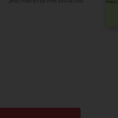
צורה נאה עיצוב מודרני עם רטרו סטייל בארוק.
 במייל שלך! »