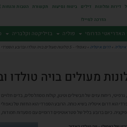
ל
דירות ומלונות
דילים
ביטוח נסיעות
תקשורת
הטבות והנחות €
הדרכה למייל!
האדריאטי הדרומי
פוליה
בזיליקטה וקלבריה
ס
איטליה
»
דרום איטליה
»
נאפולי – 5 מלונות מעולים בויה טולדו וברובע הספרדי
רפיטי, ריחות עזים של תבשילים וטיגון, קולות מסתלסלים, בדים תלויים 
די הוא דרום איטליה בשיא כוחה. הרובע הספרדי הוא החזות של נאפולי 
יקציה. כיום ברובע בליל של סטראוטיפים דרומיים עם מסעדות חמודות, ב
 של נאפולי – ויה טולדו האדיר