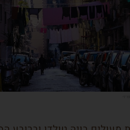
פרדי
ת מעולים בויה טולדו וברובע הס