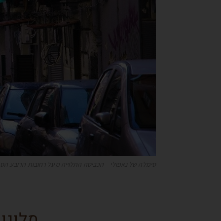
סימלה של נאפולי – הכביסה התלוייה מעל רחובות הרובע הס
מלונו