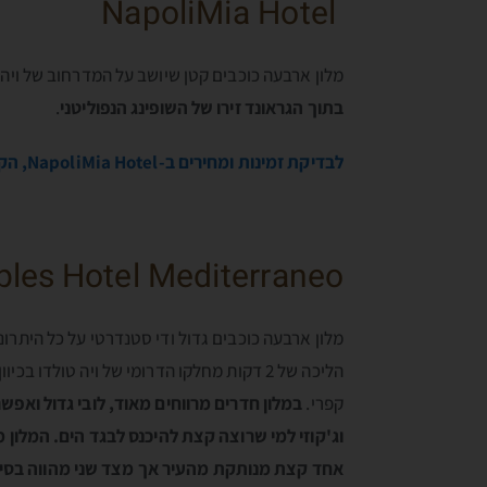
NapoliMia Hotel
מלון ארבעה כוכבים קטן שיושב על המדרחוב של ויה 
בתוך הגראונד זירו של השופינג הנפוליטני
.
לבדיקת זמינות ומחירים ב-NapoliMia Hotel, הקליקו כאן…
les Hotel Mediterraneo
מלון ארבעה כוכבים גדול ודי סטנדרטי על כל היתרונ
הליכה של 2 דקות מחלקו הדרומי של ויה טולדו
קפרי.
במלון חדרים מרווחים מאוד, לובי גדול ואפש
וג'קוזי למי שרוצה קצת להיכנס לבגד הים. המלון
אחד קצת מנותקת מהעיר אך מצד שני מהווה בסיס