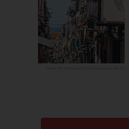
הכביסה המתנפנפת ברוח ברובע הספרדי של נאפולי