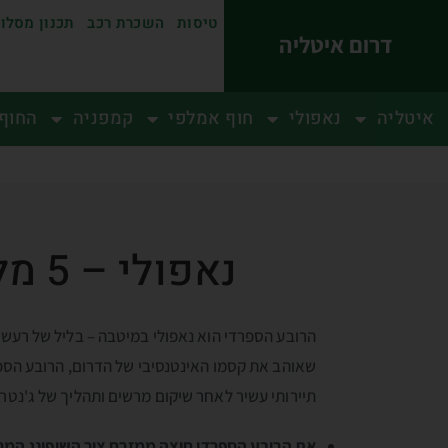
טיסות
השכרת רכב
תכנון מסלו
דרום איטליה
איטליה
נאפולי
חוף אמלפי
קמפניה
החוף 
נאפולי – 5 מלונות מעולים בויה טולדו וברובע הספרדי
הרובע הספרדי הוא נאפולי במיטבה – בליל של רעש, ג
שאוהב את קסמו האינטנסיבי של הדרום, הרובע הספר
תיירותי עשיר לאחר שיקום מרשים ותהליך של ג'נטרפ
את הרובע הספרדי חוצה ממזרח ציר השופינג המרכזי