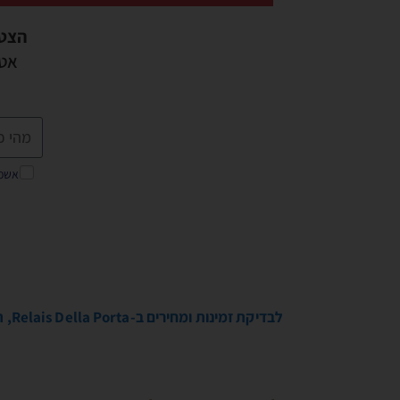
הצט
אטר
אשמח
לבדיקת זמינות ומחירים ב-Relais Della Porta, הקליקו כאן…