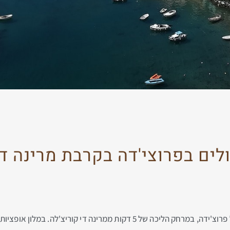
לים בפרוצי'דה בקרבת מרינה די
מלון ארבעה כוכבים נהדר שממוקם בצק המזרחי של פרוצ'ידה, במרחק הליכה של 5 