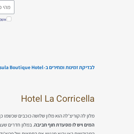
אשמח
לבדיקת זמינות ומחירים ב-Insula Boutique Hotel, הקליקו כאן…
Hotel La Corricella
מלון לה קוריצ'לה הוא מלון שלושה כוכבים שכשמו כן 
המים ויש לו מסעדת חוף חביבה
. במלון חדרים שעב
המבוקשים באי והוא מנגיש את התמצית של פרוצ'יד