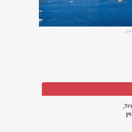
'ידה
יול,
ין