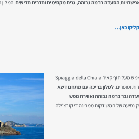
, אפשרויות הסעדה ברמה גבוהה, גנים מקסימים וחדרים חדישים
. המלון 
מלון ארבעה כוכבים מעולה בכפר ל'אולמו L'olmo, ממש מעל חוף קאיה Spiaggia della Chiaia
ות וסופרים.
למלון בריכה עם מתחם דשא
עדה ובר ברמה גבוהה ואווירת נופש
ק נסיעה של חמש דקות ממרינה די קורצ'ילה