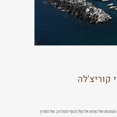
 קוריצ'לה
דקות ממרינה די קוריצ'לה. במלון אופציות מגוונות של נופש אל מול הנוף המרהיב של מפרץ