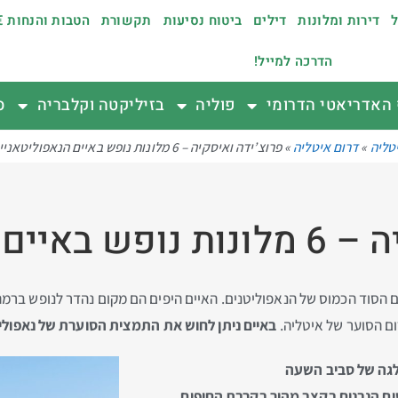
ל
דירות ומלונות
דילים
ביטוח נסיעות
תקשורת
הטבות והנחות €
הדרכה למייל!
האדריאטי הדרומי
פוליה
בזיליקטה וקלבריה
ס
טליה
»
דרום איטליה
»
פרוצ’ידה ואיסקיה – 6 מלונות נופש באיים הנאפוליטאניים
אפוליטאניים
דה Procida ואיסקיה Ischia היו בעברם הסוד הכמוס של הנאפוליטנים. האיים היפים הם מקום נה
ום הסוער של איטליה.
באיים ניתן לחוש את התמצית הסוערת של נאפולי ה
פלגה של סביב השעה
ים הנבנים בקצב מהיר בקרבת החופים