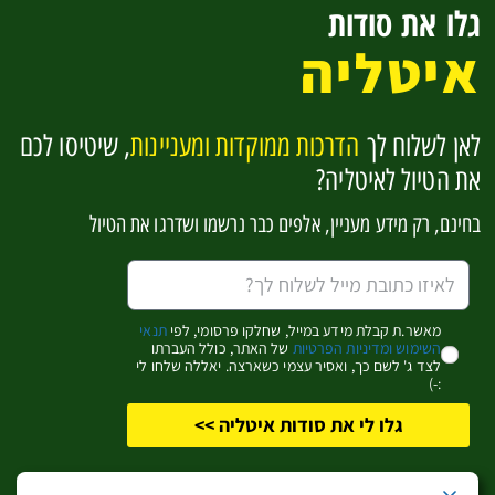
גלו את סודות
החוף האדריאטי
איטליה
בזיליקטה וקלבריה
סיציליה
לאן לשלוח לך
הדרכות ממוקדות ומעניינות
, שיטיסו לכם
להפוך למומחים לאיטליה בקליק אחד
את הטיול לאיטליה?
בחינם, רק מידע מעניין, אלפים כבר נרשמו ושדרגו את הטיול
אשמח לקבל מידע מעניין (שחלקו פרסומי)
כן, זה מעניין אותי!
מאשר.ת קבלת מידע במייל, שחלקו פרסומי, לפי
תנאי
השימוש ומדיניות הפרטיות
של האתר, כולל העברתו
לצד ג' לשם כך, ואסיר עצמי כשארצה. יאללה שלחו לי
:-)
גלו לי את סודות איטליה >>