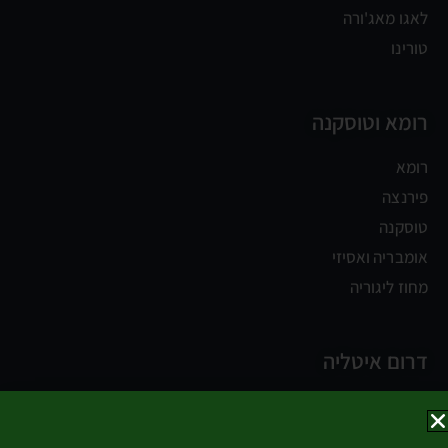
לאגו מאג'ורה
טורינו
רומא וטוסקנה
רומא
פירנצה
טוסקנה
אומבריה ואסיזי
מחוז ליגוריה
דרום איטליה
נאפולי
קמפניה וחוף אמלפי