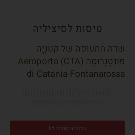
טיסות לסיציליה
שדה התעופה של קטנְיָה
פונְטָנָרוסָה (CTA) Aeroporto
di Catania-Fontanarossa
פינת ההזמנות וההנחות
כדאי לעבור בין הלשוניות!
קבלו הדרכות למייל