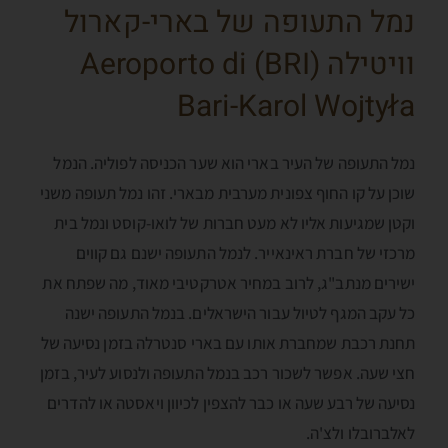
נמל התעופה של בארי-קארול
וויטילה (BRI) Aeroporto di
Bari-Karol Wojtyła
נמל התעופה של העיר בארי הוא שער הכניסה לפוליה. הנמל
שוכן על קו החוף צפונית מערבית מבארי. זהו נמל תעופה משני
וקטן שמגיעות אליו לא מעט חברות של לואו-קוסט ונמל בית
מרכזי של חברת ראינאייר. לנמל התעופה ישנם גם קווים
ישירים מנתב"ג, לרוב במחיר אטרקטיבי מאוד, מה שפתח את
כל עקב המגף לטיול עבור הישראלים. בנמל התעופה ישנה
תחנת רכבת שמחברת אותו עם בארי סנטרלה בזמן נסיעה של
חצי שעה. אפשר לשכור רכב בנמל התעופה ולנסוע לעיר, בזמן
נסיעה של רבע שעה או כבר להצפין לכיוון ויאסטה או להדרים
לאלברובלו ולצ'ה.