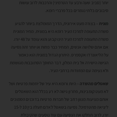
יותר (סביב שעה ורבע עד הטרמיני) והרכבות לרוב עושות
סיבובים בלתי נגמרים בכל פרברי רומא.
מונית
– בצורה מעט אירונית, הדרך המומלצת ביותר להגיע
משדה התעופה למרכז העיר רומא היא במונית. מחיר המונית
משדה התעופה למרכז העיר הינו קבוע והוא עומד על 48 יורו.
אם אתם שלושה אנשים, המחיר כבר פחות או יותר זהה נסיעה
על הליאונרדו אקספרס. היתרון הגדול במונית הוא כאמור
הגישה הישירה אל בית המלון, דבר החוסך הסתובבות מגושמת
ולא נעימה עם המזוודות ברחבי העיר.
שאטלים מהשדה
– היות ורומא היא עיר של יוזמות פרטיות ושל
לא מעט קומבינות, פתרון גישה לא רע בכלל הוא השאטלים
אותם מציעות מגוון רחב של חברות פרטיות בדוכנים הסמוכים
ליציאה מהטרמינל. נסיעה בשאטל לאדם תעלה בין 10 ל-15
יורו, לרוב תחלקו את הנסיעה עם עוד נוסעים שהקיבולת