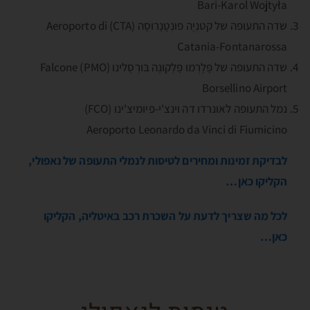
Bari-Karol Wojtyła
שדה התעופה של קטנְיָה פונְטָנָרוסָה (CTA) Aeroporto di
Catania-Fontanarossa
שדה התעופה של פָּלֶרְמו פָלְקונֶה בּורְסֶלינו (PMO) Falcone
Borsellino Airport
נמל התעופה לאונרדו דה וינצ'י-פיומיצ'ינו (FCO)
Aeroporto Leonardo da Vinci di Fiumicino
לבדיקת זמינות ומחירים לטיסות לנמלי התעופה של נאפולי,
הקליקו כאן…
לכל מה שצריך לדעת על השכרת רכב באיטליה, הקליקו
כאן…