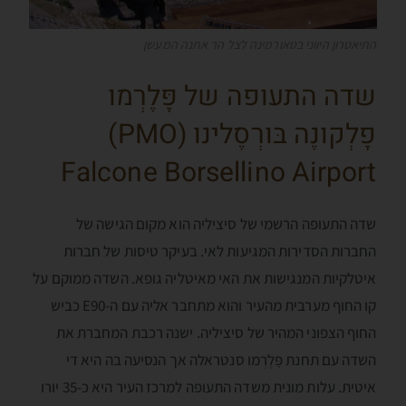
התיאטרון היווני בטאורמינה לצל הר אתנה המעשן
שדה התעופה של פָּלֶרְמו
פָלְקונֶה בּורְסֶלינו (PMO)
Falcone Borsellino Airport
שדה התעופה הרשמי של סיציליה הוא מקום הגישה של
החברות הסדירות המגיעות לאי. בעיקר טיסות של חברות
איטלקיות המנגישות את האי מאיטליה גופא. השדה ממוקם על
קו החוף מערבית מהעיר והוא מתחבר אליה עם ה-E90 כביש
החוף הצפוני המהיר של סיציליה. ישנה רכבת המחברת את
השדה עם תחנת פָּלֶרְמו סנטראלה אך הנסיעה בה היא די
איטית. עלות מונית משדה התעופה למרכז העיר היא כ-35 יורו