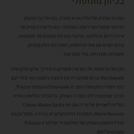
בכיוון מונופולי
המרכז העתיק של פולינאנו א מארה, בנוי על גבי המצוק
הדרומי שמעל חוף לאמה מונקילה. כמו כל מרכז עתיק של
עיירה דרום איטלקית, מדובר במרחב מקסים של סמטאות,
בתים ישנים עם אופי מחוספס, המוני בתי מלון קטנים,
מסעדות, מעדניות, בתי-קפה ועוד.
הכניסה הרשמית אל הסנטרו סטוריקו היא דרך ארקו מרקזאלה
Arco Marchesale שמחברת את פיאצה ג'וספה גאריבלדי עם
כיכר ויטוריו עימנואלה השני Piazza Vittorio Emanuele II,
הכיכר שנחשבת ללב המרכז העתיק. על הכיכר חולשת כנסיית
העלייה לשמיים של מריה אם ישו Chiesa Madre Santa
Maria Assunta, הסמכות דתית העיקרית בעיירה. ממול נמצא
מגדל הפעמון העתיק של הפלאצו די אורלוג'יו Palazzo
dell'Orologio.