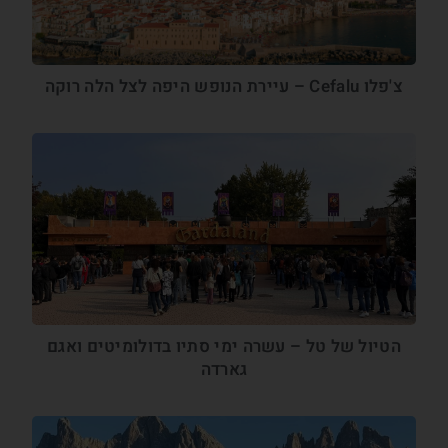
צ'פלו Cefalu – עיירת הנופש היפה לצל הלה רוקה
הטיול של טל – עשרה ימי סתיו בדולומיטים ואגם
גארדה