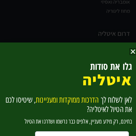
אומבריה ואסיזי
מחוז ליגוריה
דרום איטליה
נאפולי
קמפניה וחוף אמלפי
גלו את סודות
החוף האדריאטי
איטליה
בזיליקטה וקלבריה
סיציליה
לאן לשלוח לך
הדרכות ממוקדות ומעניינות
, שיטיסו לכם
להפוך למומחים לאיטליה בקליק אחד
את הטיול לאיטליה?
בחינם, רק מידע מעניין, אלפים כבר נרשמו ושדרגו את הטיול