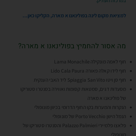
במרכזה העתיק.
למציאת מקום לינה בפולינאנו א מארה, הקליקו כאן…
מה אסור להחמיץ בפולינאנו א מארה?
חוף לאמה מונקילה Lama Monachile
חוף לידו קאלה פאורה Lido Cala Paura
חוף סן ויטו Spiaggia San Vito ליד האבי הענקית
מסעדות דגים, סמטאות קסומות ואווירה בסנטרו סטוריקו
של פולינאנו א מארה
הנקרות והמערות בקו החוף הדרומי בכיוון מונופולי
הנמל הישן Porto Vecchio של מונופולי
פלאצו פלמיירי Palazzo Palmieri והסנטרו סטוריקו של
מונופולי