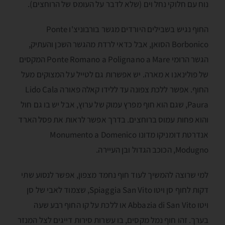
נוח עם חלוקי נחל וים (שלא לדבר על העומס של הרוחצים).
החוף נגיש בשבילים היורדים מגשר בורבוניצ'ו Ponte
Borbonico הסואן, אבל כדאי לרדת מהגשר השכן והעתיק,
הגשר הרומי Ponte Romano a Polignano a Mare המקסים
של פולינאנו א מארה. יש אפשרות גם לטייל על המצוקים מעל
החוף. אפשר ללכת צפונה עד ללידו קאלה פאורה Lido Cala
Paura, שגם הוא חוף מפרץ עמוק של ערוץ, אבל יש בו גם חול
והוא פחות עמוס ברוחצים. בדרך אפשר לראות את פסל הארד
אנדרטת דומניקו מדונו Monumento a Domenico
Modugno, הכוכב הגדול ובן העיירה.
למי שרוצה להמשיך לעוד חוף נחמד מצפון, אפשר לנסוע שתי
דקות לחוף סן ויטו Spiaggia San Vito, שצמוד לאבי של סן
ויטו Abbazia di San Vito או ללכת על קו החוף רבע שעה
בערך. זהו חוף נמל מקסים, בו עשרות סירות דייגים לצל המנזר