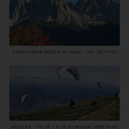
הטיול של יובל – עשרה ימים בצפון איטליה ושוויץ
הטיול שלנו: אגם גארדה 6.10 – 16.10 – ורד ברגמן