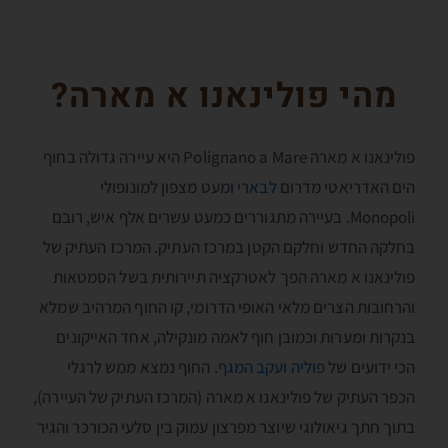
מהי פולינאנו א מארה?
פולינאנו א מארה Polignano a Mare היא עיירה גדולה בחוף
הים האדריאטי מדרום
לבארי
ומעט מצפון למונופולי
Monopoli. בעיירה מתגוררים כמעט עשרים אלף איש, רובם
בחלקה החדש וחלקם הקטן במרכז העתיק. המרכז העתיק של
פולינאנו א מארה הפך לאטרקציה תיירותית בשל הסמטאות
והרחובות הצרים מלאי האופי הדרומי, קו החוף המרהיב שמלא
בנקרות ומערות וכמובן חוף לאמה מונקילה, אחד האייקונים
הכי ידועים של
פוליה ועקב המגף
. החוף נמצא ממש לרגלי
הכפר העתיק של פולינאנו א מארה (המרכז העתיק של העיירה),
בתוך חתך גיאולוגי שיוצר מפרצון עמוק בין סלעי הכורכר והגיר