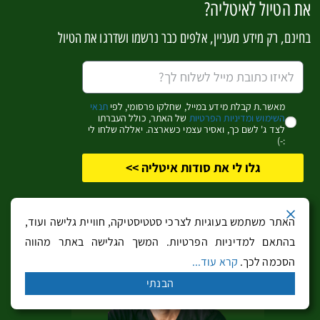
את הטיול לאיטליה?
בחינם, רק מידע מעניין, אלפים כבר נרשמו ושדרגו את הטיול
מאשר.ת קבלת מידע במייל, שחלקו פרסומי, לפי
תנאי
השימוש ומדיניות הפרטיות
של האתר, כולל העברתו
לצד ג' לשם כך, ואסיר עצמי כשארצה. יאללה שלחו לי
:-)
צפון טוסקנה | טיול בערי עמק נהר הארנו ורכס
גלו לי את סודות איטליה >>
האפנינים
האתר משתמש בעוגיות לצרכי סטטיסטיקה, חוויית גלישה ועוד,
בהתאם למדיניות הפרטיות. המשך הגלישה באתר מהווה
הסכמה לכך.
קרא עוד...
הבנתי