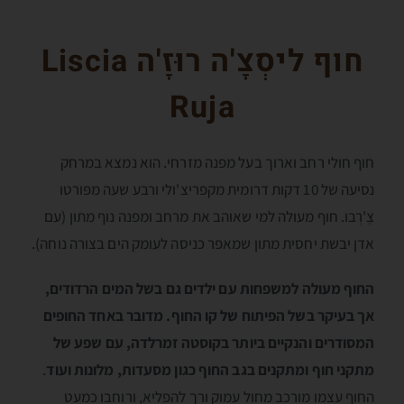
חוף ליסְצָ'ה רוּזָ'ה Liscia
Ruja
חוף חולי רחב וארוך בעל מפנה מזרחי. הוא נמצא במרחק
נסיעה של 10 דקות דרומית מקפריצ'ולי ורבע שעה מפּורטו
צֶ'רְבו. חוף מעולה למי שאוהב את מרחב ומפנה נוף מתון (עם
אדן יבשת יחסית מתון שמאפר כניסה לעומק הים בצורה נוחה).
החוף מעולה למשפחות עם ילדים גם בשל המים הרדודים,
אך בעיקר בשל הפיתוח של קו החוף. מדובר באחד החופים
המסודרים והנקיים ביותר בקוסטה זמרלדה, עם שפע של
מתקני חוף ומתקנים בגב החוף כגון מסעדות, מלונות ועוד
.
החוף עצמו מורכב מחול עמוק ורך להפליא, ורוחבו כמעט