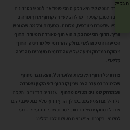
ה במייל שלך! »
עיירת הנופש קיה היא המקום הכי פופולארי לנופש בסרדיניה
מלבד כמובן קוסטה זמרלדה.
לעיירה קו חוף ארוך ומרהיב
ביופיו שלאורכו ריזורטים, מלונות, מסעדות וכל מה שהנופש
צריך. החוף הכי יפה בקיה הוא חוף טאורדה המיוחד, החוף
הכי יפה והכי פופולארי בחלקה הדרומי של סרדיניה. החוף
ממוקם במרחק נסיעה של שעה דרומית מערבית מהבירה
קליארי.
צורתו של החוף היא כאות הלועזית V, והוא נוצר מסחף
שהצטבר במעבר הצר שבין קו החוף לאי הקטן טאורדה
שבמרחק שמונים מטרים מהחוף
. ישנו חיבור רדוד בין הקצה
של ה-V עם האי עצמו. במהלך הקיץ החוף מלא בנופשים. יש בו
את כל המתקנים של הנוחות, למרות שהמרחב עצמו טבעי
לחלוטין. בקרבתו אפשרויות מעולות לסנורקלינג.