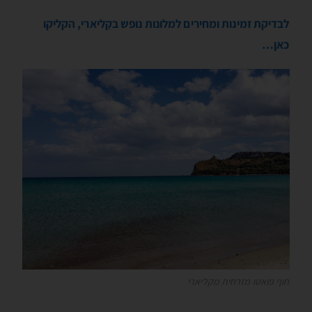
לבדיקת זמינות ומחירים למלונות נופש בקָליארי, הקליקו
כאן…
חוף פואטו מזרחית מקליארי