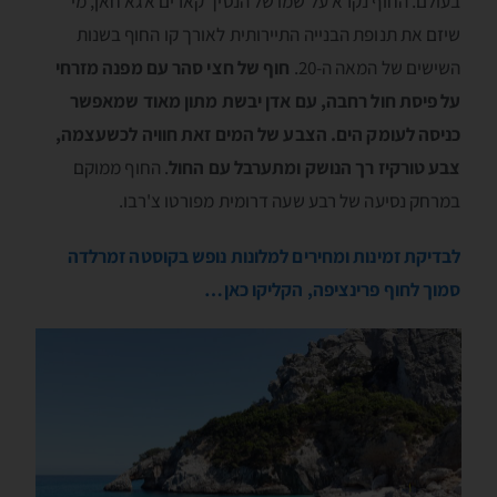
בעולם. החוף נקרא על שמו של הנסיך קארים אגא חאן, מי
שיזם את תנופת הבנייה התיירותית לאורך קו החוף בשנות
השישים של המאה ה-20.
חוף של חצי סהר עם מפנה מזרחי
על פיסת חול רחבה, עם אדן יבשת מתון מאוד שמאפשר
כניסה לעומק הים. הצבע של המים זאת חוויה לכשעצמה,
צבע טורקיז רך הנושק ומתערבל עם החול
. החוף ממוקם
במרחק נסיעה של רבע שעה דרומית מפורטו צ'רבו.
לבדיקת זמינות ומחירים למלונות נופש בקוסטה זמרלדה
סמוך לחוף פרינציפה, הקליקו כאן…