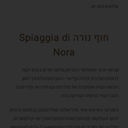
שלושים מטרים.
חוף נורה Spiaggia di
Nora
קו חוף ארוך ופופולארי במרחק נסיעה של ארבעים דקות
דרומית מערבית לבירה קליארי. החוף נמתח לאורך לשון
היבשה הצרה שמחברת את סרדיניה עם חצי האי עליו ישבה
בעבר העיר הרומית העתיקה נורה.
כיום חצי האי הוא אתר ארכיאולוגי פעיל וכמובן גן לאומי בו ניתן
לבקר בעתיקות. קו החוף נמתח מצפון לאורך שני קילומטרים.
כולל גם את חוף די סו קובנטדו di Su Cuventeddu מצפון ואת