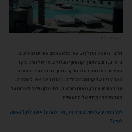
ריזורט בסרדיניה
מלבד קוסטה זְמֶרָלְדָה, האי מלא בהמון אתרים מרהיבים
ביופיים, רובם לאורך קו החוף הבלתי נגמר של האי. עיקר
התיירות באי מתרכזת בחלקו הצפון מזרחי. סביב החופים
המרהיבים של קוסטה זְמֶרָלְדָה. במרחב שמצפון לאולְבְּיָה,
סביב פּורטו צֶ'רְבו, מאות רזורטים, בתי מלון ווילות לאירוח על
הצד היותר יוקרתי של התעשייה
.
לכל המידע על טיול בסרדיניה, איך להגיע? איפה ללון? ואיפה
לטייל?