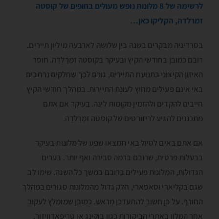
לרשימה של 8 מלונות נופש מעולים בחופים של קוסטה
זמרלדה, הקליקו כאן…
בסרדיניה מבקרים בשנה בין שלושה לארבעה מיליון תיירים.
רובם כמובן בחודשי הקיץ ובעיקר בקוסטה זְמֶרָלְדָה. חוסר
האיזון הקיצוני בתנועת התיירים, גורם לכך שחלקים נרחבים
באי אינם פעילים מחוץ לעונת התיירות. במהלך חודשי הקיץ
חייבים להקדים ולהזמין מקומות לינה. בעיקר אם אתם
מתכננים להגיע לריזורטים של קוסטה זְמֶרָלְדָה.
אם אתם באים לטיול באי תמצאו שפע של מלונות בעיקר
בבעלות פרטית, שרובם ברמה סבירה ואף יותר. בערים
הגדולות, המלונות פעילים ברובם במשך כל השנה. שימו לב
שגם בקליארי וסאסארי, חלק גדול מהמלונות סגורים במהלך
החורף. על כן חשוב להתעדכן מראש. כמובן שמומלץ לעקוב
אחר המלון באתרי הביקורות כגון בוקינג או טריפאדוויזור.