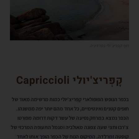
חוף קפריצ'ולי בסרדיניה
קָפְּריצ'יולי Capriccioli
בכפר הנופש הפופולארי קָפְּריצ'יולי כמות מרשימה מאוד של
חופים קטנים ואינטימיים, כל אחד מהם יותר יפה ממשנהו.
הכפר נמצא במרחק נסיעה של עשר דקות דרומה מפורטו
צ'רבו וחצי שעה צפונה מאולביה ומנמל התעופה המרכזי של
קוסטה זמרלדה. המיקום הנוח של הכפר הופך אותו לאחד