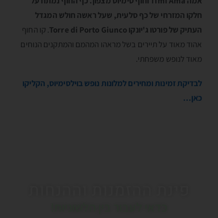
אמה Timi Ama וחוף סימיוס מצפון. כף החוף נמתח על
חלקו המזרחי של כף סלעית, שעל ראשה חולש המגדל
העתיק של פורטו ג'יונקו Torre di Porto Giunco
. קו החוף
אהוד מאוד על תיירים בשל מראהו המהמם והמתקנים הנוחים
מאוד לנופש משפחתי.
לבדיקת זמינות ומחירים למלונות נופש בוילסימיוס, הקליקו
כאן…
פינת ההזמנות וההנחות
כדאי לעבור בין הלשוניות!