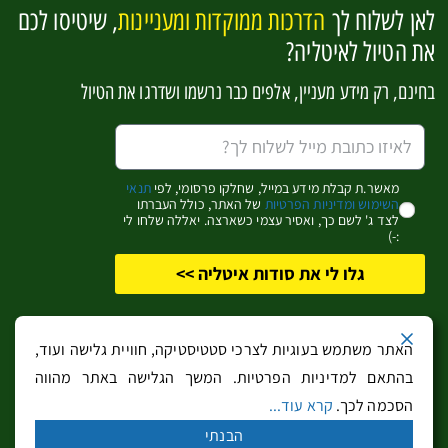
לאן לשלוח לך
הדרכות ממוקדות ומעניינות
, שיטיסו לכם
להפוך למומחים לאיטליה בקליק אחד
את הטיול לאיטליה?
בחינם, רק מידע מעניין, אלפים כבר נרשמו ושדרגו את הטיול
אשמח לקבל מידע מעניין (שחלקו פרסומי)
כן, זה מעניין אותי!
מאשר.ת קבלת מידע במייל, שחלקו פרסומי, לפי
תנאי
השימוש ומדיניות הפרטיות
של האתר, כולל העברתו
לצד ג' לשם כך, ואסיר עצמי כשארצה. יאללה שלחו לי
:-)
גלו לי את סודות איטליה >>
כל הזכויות שמורות
לבעלי האתר
. אין להעתיק מידע ממנו ללא קבלת הסכמתם
האתר משתמש בעוגיות לצרכי סטטיסטיקה, חוויית גלישה ועוד,
בכתב. האתר או בעליו אינם אחראים לשימוש שנעשה בו ולא יהיו אחראים לנזק
בהתאם למדיניות הפרטיות. המשך הגלישה באתר מהווה
ישיר או עקיף, כספי או אחר, שייגרם כתוצאה משימוש במידע המופיע באתר או
הסכמה לכך.
קרא עוד...
באתרים המקושרים ממנו. כל שימוש מהווה הסכמה
לתנאי השימוש ומדיניות
הבנתי
הפרטיות…
|
הצהרת נגישות