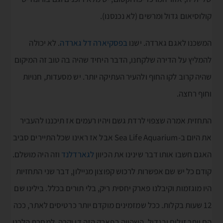
קולוסיאום גדול ומרשים (לא נכנסנו).
המשכנו לאגם גארדה. ישנו
בפסקיארה דל גארדה
. לא יכולה
להמליץ על הדירה שלקחנו, הדבר היחיד שהיה בה טוב זה המיקום
שהיה קרוב לקו החוף ולהעיר העתיקה יותר. יש מסעדות, חנויות
וחוף רחצה.
התחזית אמרה שצפוי לרדת גשם ויהיו רעמים אז תיכננו להעביר
את היום ב-Sea Life Aquarium אבל אז ראינו שכל התיירים סביב
האגם חשבו אותו דבר שינינו את הכיוון
לגארדלנד
וזה היה מושלם.
קודם כל יש שם אפשרות לרכוש קפוצון מניילון, דבר שני התחזיות
היו מוגזמות וקיבלנו פארק יחסית ריק, בלי תורים בכלל. בילינו שם
12 שעות בקלות. ככל שמזמינים מוקדם יותר כרטיסים לאתר, ככה
הם יותר זולים ובגדול, השהייה בפארק הזה די יקרה. למחרת הלכנו