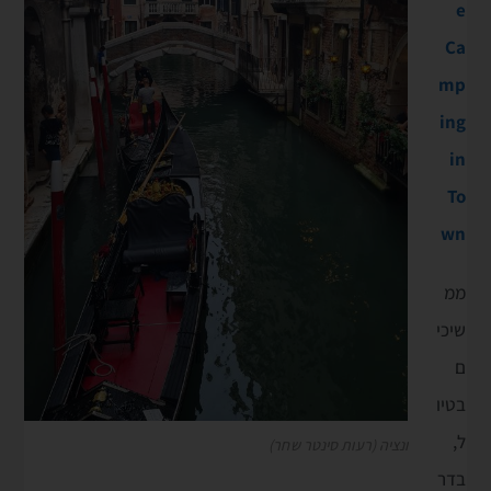
e
Ca
mp
ing
in
To
wn
ממ
שיכי
ם
בטיו
ל,
ונציה (רעות סינטר שחר)
בדר