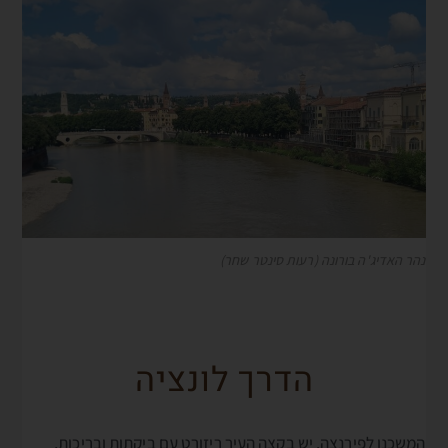
נהר האדיג'ה בורונה (רעות סינטר שחר)
הדרך לונציה
המשכנו לפירנצה. יש בקצה העיר ריזורט עם ביקתות ובריכות,