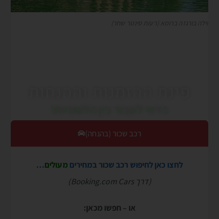
וילה בורגזה ברומא (רעות סינטר שחר)
פינת ההזמנות וההנחות
כדאי לעבור בין הלשוניות!
רכב שכור (בהנחה)
לחצו כאן לחיפוש רכב שכור במחירים
מעולים
…
(דרך Booking.com Cars)
או – חפשו מכאן: