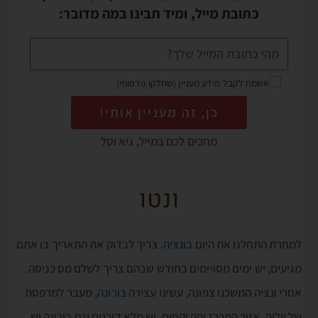
כתובת מייל, ומיד תבינו במה מדובר:
אשמח לקבל מידע מעניין (שחלקו פרסומי)
כן, זה מעניין אותי!
מחכים לכם במייל, גיא וטל
ונטו
למחרת התחלנו את היום
בונציה
. צריך לבדוק את התאריך בו אתם
מגיעים, יש ימים מסויימים בחודש שבהם צריך לשלם מס כניסה.
אחרי ונציה המשכנו צפונה, עשינו עצירה
בורונה
, מעבר למרפסת
של יוליה, אזור המרכז יפה וקסום, יש מלא דוכנים וגם בורונה יש