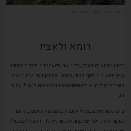
צ'יוויטה די בנורג'יו (רעות סינטר שחר)
רומא ולאציו
נחתנו
ברומא
ביום שבת, בילינו שם שלושה ימים, הילדים התאהבו
בעיר ממש. היינו
בקולוסאום
,
פנתאון
ובמזרקת טרווי
. הם חוו את
סוגי התחבורה הציבורית השונים ומאוד נהנו מהעיר אפילו שהיה
חם.
ביום האחרון שלנו ברומא אספנו רכב מתחנת טרמיני. בהזמנה
המקורית היינו אמורים לקחת רכב מרומא ולהחזיר במילאנו בגלל
שהיינו אמורים לטוס משם ולכן חשבנו שנחזור ברכבת ממילאנו