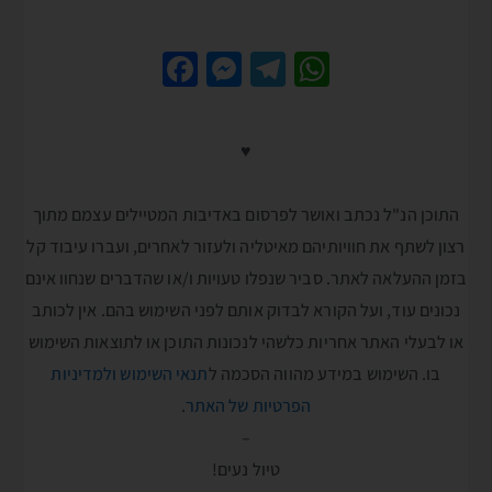
Fa
M
Te
W
ce
es
le
h
b
se
gr
at
♥
o
n
a
sA
o
g
m
p
התוכן הנ"ל נכתב ואושר לפרסום באדיבות המטיילים עצמם מתוך
k
er
p
רצון לשתף את חוויותיהם מאיטליה ולעזור לאחרים, ועברו עיבוד קל
בזמן ההעלאה לאתר. סביר שנפלו טעויות ו/או שהדברים שנחוו אינם
נכונים עוד, ועל הקורא לבדוק אותם לפני השימוש בהם. אין לכותב
או לבעלי האתר אחריות כלשהי לנכונות התוכן או לתוצאות השימוש
בו. השימוש במידע מהווה הסכמה ל
תנאי השימוש ולמדיניות
הפרטיות של האתר
.
–
טיול נעים!